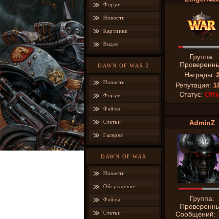
Форум
Новости
Картинки
Видео
Группа:
Проверенн
DAWN OF WAR 2
Награды:
Новости
Репутация:
1
Статус:
Offli
Форум
Файлы
Статьи
AdminZ
Галерея
DAWN OF WAR
Новости
Обсуждение
Группа:
Файлы
Проверенн
Статьи
Сообщений: