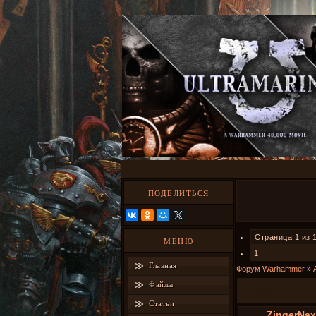
ПОДЕЛИТЬСЯ
Страница
1
из
МЕНЮ
1
Главная
Форум Warhammer
»
Файлы
Локация - Косм
Статьи
ZingerNax