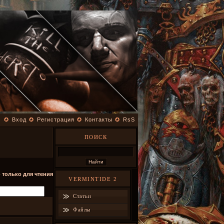
✪
Вход
✪
Регистрация
✪
Контакты
✪
RsS
ПОИСК
- только для чтения
VERMINTIDE 2
Статьи
Файлы