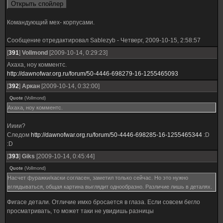
Командующий мех- корпусами.
Сообщение отредактировал
Sablezyb
-
Четверг, 2009-10-15, 2:58:57
[
391
]
Vollmond
[2009-10-14, 0:29:23]
Ахаха, ноу комментс.
http://dawnofwar.org.ru/forum/50-4446-698279-16-1255465093
[
392
]
Аркан
[2009-10-14, 0:32:00]
Quote
(
Vollmond
)
Ахаха, ноу комментс.
Ииии?
Следом
http://dawnofwar.org.ru/forum/50-4446-698285-16-1255465344
:D
:D
[
393
]
Giks
[2009-10-14, 0:45:44]
Quote
(
Vollmond
)
Насчет фуражки/каски согласен, заметил только сейчас. Но это нужно
вглядываться, общая картина выглядит однообразно. Различие лишь в деталях.
Фигасе детали. Отличие имхо бросается в глаза. Если совсем бегло
просматривать, то может таки не увидишь разницы