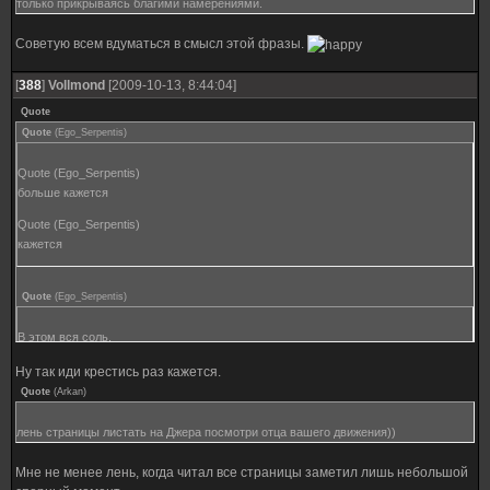
только прикрываясь благими намерениями.
Советую всем вдуматься в смысл этой фразы.
[
388
]
Vollmond
[2009-10-13, 8:44:04]
Quote
Quote
(
Ego_Serpentis
)
Quote (Ego_Serpentis)
больше кажется
Quote (Ego_Serpentis)
кажется
Quote
(
Ego_Serpentis
)
В этом вся соль.
Ну так иди крестись раз кажется.
Quote
(
Arkan
)
лень страницы листать на Джера посмотри отца вашего движения))
Мне не менее лень, когда читал все страницы заметил лишь небольшой