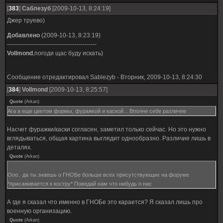
[
383
]
Саблезуб
[2009-10-13, 8:24:19]
Джер труево)
Добавлено
(2009-10-13, 8:23:19)
---------------------------------------------
Vollmond
,погоди щас буду искать)
Сообщение отредактировал
Sablezyb
-
Вторник, 2009-10-13, 8:24:30
[
384
]
Vollmond
[2009-10-13, 8:25:57]
Quote
(
Arkan
)
Ага а еще цветом формы, фуражкой и каской... Вполне себе различее
Насчет фуражки/каски согласен, заметил только сейчас. Но это нужно
вглядываться, общая картина выглядит однообразно. Различие лишь в
деталях.
Quote
(
Arkan
)
Ооо.. да ты знаешь о ГНОБе больше всех присутствующих на форуме
*присаживается к костру* Поведай нам что нибудь о нас
А где я сказал что именно в ГНОБе это карается? Я сказал лишь про
военную организацию.
Quote
(
Arkan
)