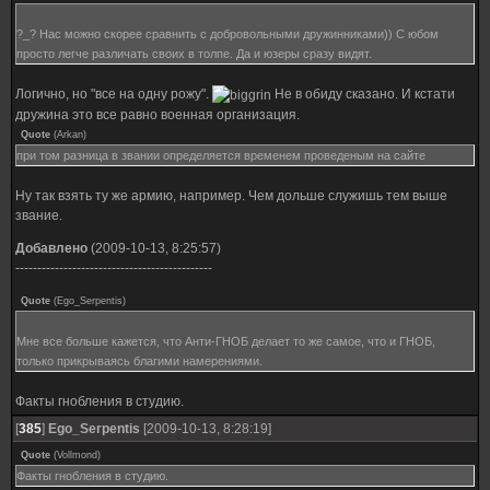
?_? Нас можно скорее сравнить с добровольными дружинниками)) С юбом
просто легче различать своих в толпе. Да и юзеры сразу видят.
Логично, но "все на одну рожу".
Не в обиду сказано. И кстати
дружина это все равно военная организация.
Quote
(
Arkan
)
при том разница в звании определяется временем проведеным на сайте
Ну так взять ту же армию, например. Чем дольше служишь тем выше
звание.
Добавлено
(2009-10-13, 8:25:57)
---------------------------------------------
Quote
(
Ego_Serpentis
)
Мне все больше кажется, что Анти-ГНОБ делает то же самое, что и ГНОБ,
только прикрываясь благими намерениями.
Факты гнобления в студию.
[
385
]
Ego_Serpentis
[2009-10-13, 8:28:19]
Quote
(
Vollmond
)
Факты гнобления в студию.