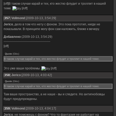
[off]В таком случае карай и тех, кто жестко флудит и троллит в нашей
теме.
[/off]
[
357
]
Vollmond
[2009-10-13, 3:54:29]
Jerico
, дело в том что нету с фоном. Это пока прототип, нигде не
показывали. В принципе могу фон сам наложить, ближе к вечеру.
Добавлено
(2009-10-13, 3:54:29)
---------------------------------------------
[off]
Quote
(
Giks
)
В таком случае карай и тех, кто жестко флудит и троллит в нашей теме.
Это уже ваши проблемы.
[/off]
[
358
]
Jerico
[2009-10-13, 4:03:42]
Quote
(
Giks
)
В таком случае карай и тех, кто жестко флудит и троллит в нашей теме.
Там ваше пространство, а не наше - вы и следите. Но антигнобовцы
будут предупреждены.
[
359
]
Vollmond
[2009-10-13, 4:04:17]
Jerico
, не поможешь с фоном? Что то фантазия не работает на