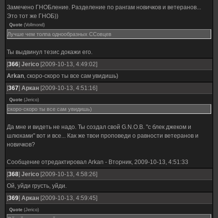
Замечено ГНОБление. Разделение по рангам новичков и ветеранов...
Это тот же ГНОБ))
Quote
(
Vollmond
)
Лучше чем толпа однообразных ССовцев
Ты выдвинул тезис докажи его.
[
366
]
Jerico
[2009-10-13, 4:49:02]
Arkan
, скоро-скоро ты все сам увидишь)
[
367
]
Аркан
[2009-10-13, 4:51:16]
Quote
(
Jerico
)
скоро-скоро ты все сам увидишь)
Да мне и видеть не надо. Ты создал свой G.N.O.B. "с блек джеком и
шлюхами" вот и все... Как же твои проповеди о равности ветеранов и
новичков?
Сообщение отредактировал
Arkan
-
Вторник, 2009-10-13, 4:51:33
[
368
]
Jerico
[2009-10-13, 4:58:26]
Ой, уйди грусть, уйди.
[
369
]
Аркан
[2009-10-13, 4:59:45]
Quote
(
Jerico
)