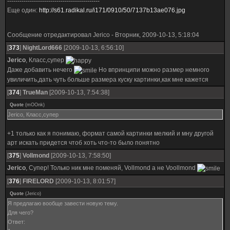
---------------------------------------------
Еще один:
http://s61.radikal.ru/i171/0910/50/7137b13ae076.jpg
Сообщение отредактировал
Jerico
-
Вторник, 2009-10-13, 5:18:04
[
373
]
NightLord666
[2009-10-13, 6:56:10]
Jerico
, Класс,супер
Даже добавить нечего
Но впринципи можно размер немного
увиличить,дать чуть больше размера куску картинки,как мне кажется
[
374
]
TrueMan
[2009-10-13, 7:54:38]
Quote
(
mOOnk
)
Jerico, Класс,супер
+1 только как я понимаю, формат самой картинки мелкий и мну другой
арт искать придется чтоб хоть что-то было понятно
[
375
]
Vollmond
[2009-10-13, 7:58:50]
Jerico
, Супер! Только ник мне поменяй, Vollmond а не Voollmond
[
376
]
FIRELORD
[2009-10-13, 8:01:57]
Quote
(
Jerico
)
Я предлагаю вообще завести новую тему.
Для чего?
Ответ: