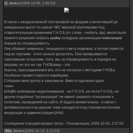
[
1
]
Jerico
[2009-10-05, 2:56:52]
В связи с неодназначной обстановкой на форуме и взлетевшей до
невиданных высот по шкале ЧВС мерзкой группировки под
отвратительным названием Г.Н.О.Б (от слова - гнобить, фу), мною было
принято решение собрать
шайку
солидную организацию
повстанцев
борцов за справедливость.
Они убивают невинных, тянущихся к свету новичков, а потом глумятся
над их трупами - этого нельзя допустить. Они прикрываются
смазливыми лозунгами, типа, мы за справедливость и порядок на
форуме, но это не так. ГНОБовцы - зло.
Короче, присоединяемся все, кто не согласен с методами ГНОБа.
Особенно приветствуются кавайщики.
Соберем свою группу и завалим их. Вместе одолеем гадов.
=няк=
[info]Во избежание недопонимания - ни Г.Н.О.Б, ни Анти-Г.Н.О.Б, ни
другие подобные "организации" не имеют никакого отношения к
политике, проводимой на сайте. И будьте внимательны - в связи с
флеймоопасностью данная тема находится под строгим контролем
модерации и администрации.[/info]
Сообщение отредактировал
Jerico
-
Понедельник, 2009-10-05, 2:57:02
[
351
]
Jerico
[2009-10-13, 3:22:03]