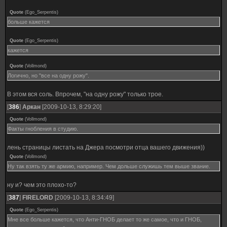
Quote
(
Ego_Serpentis
)
больше кажется
Quote
(
Ego_Serpentis
)
кажется
Quote
(
Vollmond
)
Логично, но "все на одну рожу".
В этом вся соль. Впрочем, "на одну рожу" только трое.
[
386
]
Аркан
[2009-10-13, 8:29:20]
Quote
(
Vollmond
)
Факты гнобления в студию.
лень страницы листать на Джера посмотри отца вашего движения))
Quote
(
Vollmond
)
Ну так взять ту же армию, например. Чем дольше служишь тем выше звание.
ну и? чем это плохо-то?
[
387
]
FIRELORD
[2009-10-13, 8:34:49]
Quote
(
Ego_Serpentis
)
Мне все больше кажется, что Анти-ГНОБ делает то же самое, что и ГНОБ,