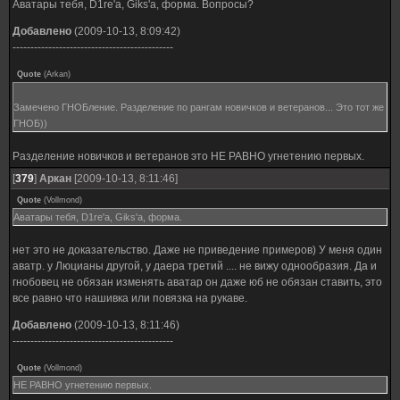
Аватары тебя, D1re'a, Giks'a, форма. Вопросы?
Добавлено
(2009-10-13, 8:09:42)
---------------------------------------------
Quote
(
Arkan
)
Замечено ГНОБление. Разделение по рангам новичков и ветеранов... Это тот же
ГНОБ))
Разделение новичков и ветеранов это НЕ РАВНО угнетению первых.
[
379
]
Аркан
[2009-10-13, 8:11:46]
Quote
(
Vollmond
)
Аватары тебя, D1re'a, Giks'a, форма.
нет это не доказательство. Даже не приведение примеров) У меня один
аватр. у Люцианы другой, у даера третий .... не вижу однообразия. Да и
гнобовец не обязан изменять аватар он даже юб не обязан ставить, это
все равно что нашивка или повязка на рукаве.
Добавлено
(2009-10-13, 8:11:46)
---------------------------------------------
Quote
(
Vollmond
)
НЕ РАВНО угнетению первых.