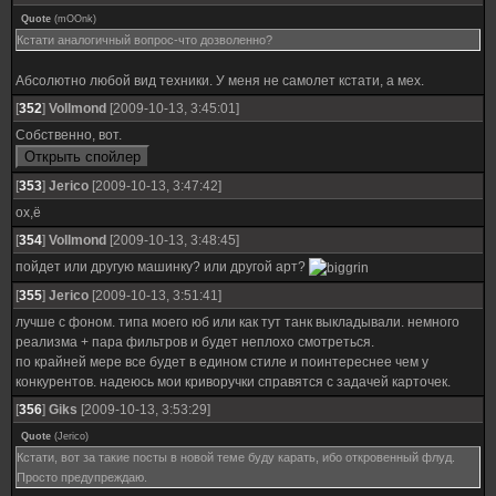
Quote
(
mOOnk
)
Кстати аналогичный вопрос-что дозволенно?
Абсолютно любой вид техники. У меня не самолет кстати, а мех.
[
352
]
Vollmond
[2009-10-13, 3:45:01]
Собственно, вот.
[
353
]
Jerico
[2009-10-13, 3:47:42]
ох,ё
[
354
]
Vollmond
[2009-10-13, 3:48:45]
пойдет или другую машинку? или другой арт?
[
355
]
Jerico
[2009-10-13, 3:51:41]
лучше с фоном. типа моего юб или как тут танк выкладывали. немного
реализма + пара фильтров и будет неплохо смотреться.
по крайней мере все будет в едином стиле и поинтереснее чем у
конкурентов. надеюсь мои криворучки справятся с задачей карточек.
[
356
]
Giks
[2009-10-13, 3:53:29]
Quote
(
Jerico
)
Кстати, вот за такие посты в новой теме буду карать, ибо откровенный флуд.
Просто предупреждаю.