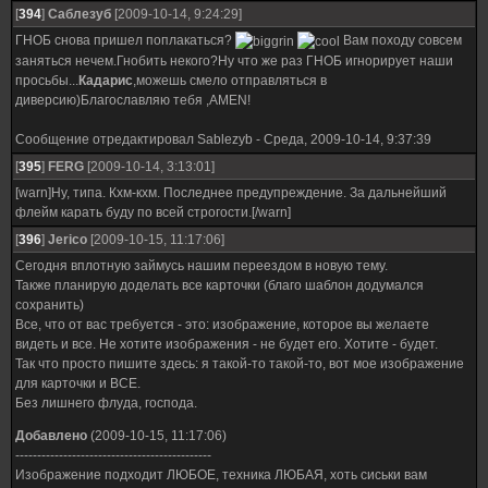
[
394
]
Саблезуб
[2009-10-14, 9:24:29]
ГНОБ снова пришел поплакаться?
Вам походу совсем
заняться нечем.Гнобить некого?Ну что же раз ГНОБ игнорирует наши
просьбы...
Кадарис
,можешь смело отправляться в
диверсию)Благославляю тебя ,AMEN!
Сообщение отредактировал
Sablezyb
-
Среда, 2009-10-14, 9:37:39
[
395
]
FERG
[2009-10-14, 3:13:01]
[warn]Ну, типа. Кхм-кхм. Последнее предупреждение. За дальнейший
флейм карать буду по всей строгости.[/warn]
[
396
]
Jerico
[2009-10-15, 11:17:06]
Сегодня вплотную займусь нашим переездом в новую тему.
Также планирую доделать все карточки (благо шаблон додумался
сохранить)
Все, что от вас требуется - это: изображение, которое вы желаете
видеть и все. Не хотите изображения - не будет его. Хотите - будет.
Так что просто пишите здесь: я такой-то такой-то, вот мое изображение
для карточки и ВСЕ.
Без лишнего флуда, господа.
Добавлено
(2009-10-15, 11:17:06)
---------------------------------------------
Изображение подходит ЛЮБОЕ, техника ЛЮБАЯ, хоть сиськи вам