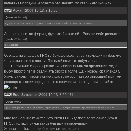
человека молодым человеком это значит что старик его гнобит?
[
381
]
Аркан
[2009-10-13, 8:19:05]
Quote
(
Vollmond
)
У Даера и Гикса аватары отличаются вообще лишь фоном.
Ага а еще цветом формы, фуражкой и каской... Вполне себе различее
Quote
(
Vollmond
)
карается
Ооо.. да ты знаешь о ГНОБе больше всех присутствующих на форуме
*присаживается к костру* Поведай нам что нибудь о нас
?_? Нас можно скорее сравнить с добровольными дружинниками)) С
юбом просто легче различать своих в толпе. Да и юзеры сразу видят.
Хммм... следуя твоей логике у вас тоже военная организация) при том
разница в звании определяется временем проведеным на сайте
[
382
]
Ego_Serpentis
[2009-10-13, 8:20:47]
Quote
(
Arkan
)
при том разница в звании определяется временем проведеным на сайте
Мне все больше кажется, что Анти-ГНОБ делает то же самое, что и
ГНОБ, только прикрываясь благими намерениями.
Хотя стоп. Пока он вообще ничего не делает.