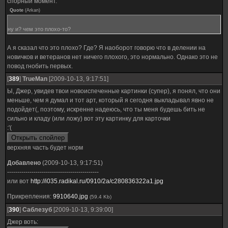
спорный момент.
Quote
(
Arkan
)
ну и? чем это плохо-то?
А я сказал что это плохо? Где? Я наоборот говорю что в делении на
новичков и ветеранов нет ничего плохого, это нормально. Однако это не
повод гнобить первых.
[
389
]
TrueMan
[2009-10-13, 9:17:51]
Ы, Джер, увидев твои новоиспеченные картинки (супер), я понял, что они
меньше, чем я думал и тот арт, который я сегодня выкладывал явно не
подойдет(, поэтому, искренне надеюсь, что ты меня будешь бить не
сильно и кладу (или ложу) вот эту картинку для карточки
:'(
верхняя часть будет норм
Добавлено
(2009-10-13, 9:17:51)
---------------------------------------------
или вот
http://i035.radikal.ru/0910/2a/c280836322a1.jpg
Прикрепления:
9910640.jpg
(59.4 Kb)
[
390
]
Саблезуб
[2009-10-13, 9:39:00]
Джер воть: