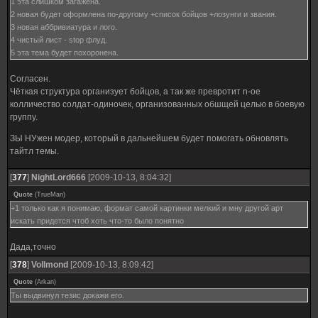
1 эта слишком загажена.
2 новая будет оформлена по-другому +список бойцов +лозунги и звания.
3 новая аббривиатура и лого.
4 чистый лист - stop флуд.
5 эта тема будет похоронена.
Согласен.
Чёткая структура организует бойцов, а так же превротит n-ое
колличество солдат-одиночек, организованных обшщей целью в боевую
группу.
ЗЫ НУжен модер, который в дальнейшем будет помогать обновлять
тайтл темы.
[
377
]
NightLord666
[2009-10-13, 8:04:32]
Quote
(
TrueMan
)
+1 только как я понимаю, формат самой картинки мелкий и мну другой арт
искать придется чтоб хоть что-то было понятно
Дада,точно
[
378
]
Vollmond
[2009-10-13, 8:09:42]
Quote
(
Arkan
)
Ты выдвинул тезис докажи его.