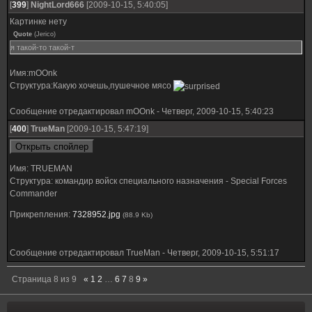
[
399
]
NightLord666
[2009-10-15, 5:40:05]
Картинке нету
Quote
(
Jerico
)
я такой-то такой-т
Имя:mOOnk
Структура:Какую хочешь,пушечное мясо
Сообщение отредактировал
mOOnk
-
Четверг, 2009-10-15, 5:40:23
[
400
]
TrueMan
[2009-10-15, 5:47:19]
Имя: TRUEMAN
Структура: командир войск специального назначения - Special Forces
Commander
Прикрепления:
7328952.jpg
(88.9 Kb)
Сообщение отредактировал
TrueMan
-
Четверг, 2009-10-15, 5:51:17
Страница
8
из
9
«
1
2
…
6
7
8
9
»