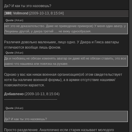
Да? И как ты это назовешь?
[
380
]
Vollmond
[2009-10-13, 8:15:04]
Quote
(
Arkan
)
нет это не доказательство. Даже не приведение примеров) У меня один аватр. у
Люцианы другой, у даера третий .... не вижу однообразия.
Различия довольно маленькие, лицо одно. У Даера и Гикса аватары
отличаются вообще лишь фоном.
Quote
(
Arkan
)
Да и гнобовец не обязан изменять аватар он даже юб не обязан ставить, это все
равно что нашивка или повязка на рукаве.
Однако у вас как никак военная организация(об этом свидетельствует
хотя бы наличие военной формы), а в армии отсутствие нашивки/
повязки/погон карается.
Добавлено
(2009-10-13, 8:15:04)
---------------------------------------------
Quote
(
Arkan
)
Да? И как ты это назовешь?
Просто разделение. Аналогично если старик называет молодого