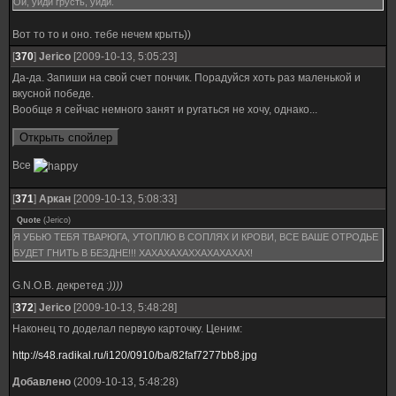
Ой, уйди грусть, уйди.
Вот то то и оно. тебе нечем крыть))
[
370
]
Jerico
[2009-10-13, 5:05:23]
Да-да. Запиши на свой счет пончик. Порадуйся хоть раз маленькой и
вкусной победе.
Вообще я сейчас немного занят и ругаться не хочу, однако...
Все
[
371
]
Аркан
[2009-10-13, 5:08:33]
Quote
(
Jerico
)
Я УБЬЮ ТЕБЯ ТВАРЮГА, УТОПЛЮ В СОПЛЯХ И КРОВИ, ВСЕ ВАШЕ ОТРОДЬЕ
БУДЕТ ГНИТЬ В БЕЗДНЕ!!! ХАХАХАХАХХАХАХАХАХ!
G.N.O.B. декретед :
))))
[
372
]
Jerico
[2009-10-13, 5:48:28]
Наконец то доделал первую карточку. Ценим:
http://s48.radikal.ru/i120/0910/ba/82faf7277bb8.jpg
Добавлено
(2009-10-13, 5:48:28)