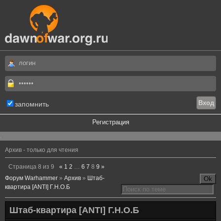
запомнить
Регистрация
.
Архив - только для чтения
Страница
8
из
9
«
1
2
…
6
7
8
9
»
Форум Warhammer
»
Архив
»
Штаб-
квартира [ANTI] Г.Н.О.Б
Штаб-квартира [ANTI] Г.Н.О.Б