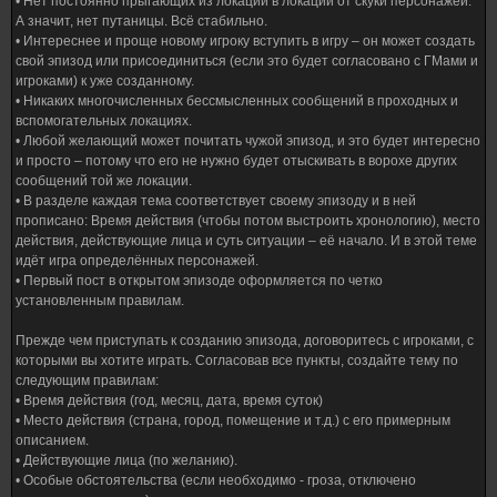
• Нет постоянно прыгающих из локации в локации от скуки персонажей.
А значит, нет путаницы. Всё стабильно.
• Интереснее и проще новому игроку вступить в игру – он может создать
свой эпизод или присоединиться (если это будет согласовано с ГМами и
игроками) к уже созданному.
• Никаких многочисленных бессмысленных сообщений в проходных и
вспомогательных локациях.
• Любой желающий может почитать чужой эпизод, и это будет интересно
и просто – потому что его не нужно будет отыскивать в ворохе других
сообщений той же локации.
• В разделе каждая тема соответствует своему эпизоду и в ней
прописано: Время действия (чтобы потом выстроить хронологию), место
действия, действующие лица и суть ситуации – её начало. И в этой теме
идёт игра определённых персонажей.
• Первый пост в открытом эпизоде оформляется по четко
установленным правилам.
Прежде чем приступать к созданию эпизода, договоритесь с игроками, с
которыми вы хотите играть. Согласовав все пункты, создайте тему по
следующим правилам:
• Время действия (год, месяц, дата, время суток)
• Место действия (страна, город, помещение и т.д.) с его примерным
описанием.
• Действующие лица (по желанию).
• Особые обстоятельства (если необходимо - гроза, отключено