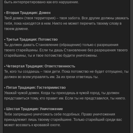
быть интерпретировано как его нарушение.
• Вторая Традиция: Домен
Твой домен (твоя территория) – твоя забота. Все другие должны уважать
тебя, пока находятся в нем. Никто не может перечить твоему слову в
твоем домене.
• Третья Традиция: Потомство
Ты должен давать Становление (обращение) только с разрешения
твоего старейшины. Если ты дашь Становление без разрешения твоего
старейшины, ты и твое потомство будите уничтожены.
• Четвертая Традиция: Ответственность
Те, кого ты создаешь – твои дети. Пока потомство не будет отпущено, ты
должен во всем управлять им. За их грехи ответишь ты.
• Пятая Традиция: Гостеприимство
Уважай чужой домен. Когда ты приходишь в чужой город, ты должен
представиться тому, кто правит им. Если ты не представился, ты никто.
• Шестая Традиция: Уничтожение
Тебе запрещено уничтожать себе подобных. Право уничтожения
принадлежит лишь твоему старейшине. Только старейший среди вас
может воззвать к кровавой охоте.