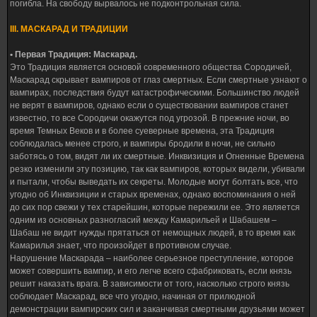
погибла. На свободу вырвалось не подконтрольная сила.
III. МАСКАРАД И ТРАДИЦИИ
• Первая Традиция: Маскарад.
Это Традиция является основой современного общества Сородичей,
Маскарад скрывает вампиров от глаз смертных. Если смертные узнают о
вампирах, последствия будут катастрофическими. Большинство людей
не верят в вампиров, однако если о существовании вампиров станет
известно, то все Сородичи окажутся под угрозой. В прежние ночи, во
время Темных Веков и в более суеверные времена, эта Традиция
соблюдалась менее строго, и вампиры бродили в ночи, не сильно
заботясь о том, видят ли их смертные. Инквизиция и Огненные Времена
резко изменили эту позицию, так как вампиров, которых видели, убивали
и пытали, чтобы выведать их секреты. Молодые могут болтать все, что
угодно об Инквизиции и старых временах, однако воспоминания о ней
до сих пор свежи у тех старейшин, которые пережили ее. Это является
одним из основных разногласий между Камарильей и Шабашем –
Шабаш не видит нужды прятаться от немощных людей, в то время как
Камарилья знает, что произойдет в противном случае.
Нарушение Маскарада – наиболее серьезное преступление, которое
может совершить вампир, и его легче всего сфабриковать, если князь
решит наказать врага. В зависимости от того, насколько строго князь
соблюдает Маскарад, все что угодно, начиная от прилюдной
демонстрации вампирских сил и заканчивая смертными друзьями может