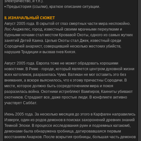
электричество, и т.п.).
• Предыстория (ссылки), краткое описание ситуации.
II. ИЗНАЧАЛЬНЫЙ СЮЖЕТ
Август 2005 года. В скрытой от глаз смертных части мира неспокойно.
Лос-Анджелес, город, известный своими мрачными переулками и
бурными ночами стал местом Кровавой Охоты, одного из самых жутких
занятий Детей Каина. Целью Охоты стал Джек, известный среди
Сородичей анархист, соверщивший несколько жестоких убийств,
нарушив Традиции и вызвав гнев Князя.
Август 2005 года. Европа тоже не может обрадовать хорошими
новостями. В Риме - городе, который является центром духовной жизни
всех католиков, разразилась Чума. Ватикан не мог оставить это без
внимания, а вскоре выяснилось, что к этому причастны Сородичи. В
месте, которое должно быть сосредоточением мира и покоя
разразилась война. Охотники истребляют Вампиров, Каиниты убивают
охотников. Страдают все, даже простые люди. В конфликте активно
участвует Саббат.
Июнь 2005 года. За несколько месяцев до этого в Карфаген направились
Изверги, один из родов демонов в поисках захоронений древних знаний
Темной Эпохи. В процессе исследования руин и подземных катакомб,
демонами была обнаружена гробница, датировавшаяся первым
восстанием Анархов. После вскрытия гробницы, большая часть демонов