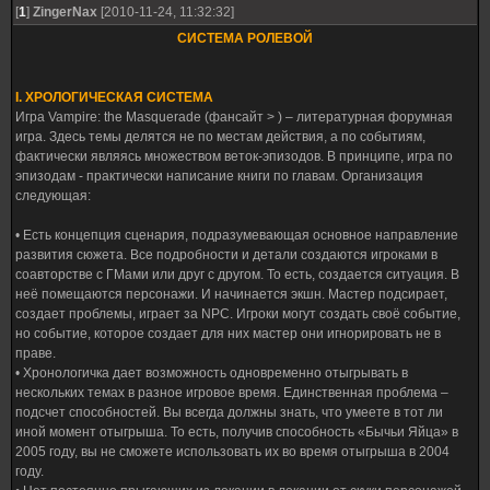
[
1
]
ZingerNax
[2010-11-24, 11:32:32]
СИСТЕМА РОЛЕВОЙ
I. ХРОЛОГИЧЕСКАЯ СИСТЕМА
Игра Vampire: the Masquerade (фансайт > ) – литературная форумная
игра. Здесь темы делятся не по местам действия, а по событиям,
фактически являясь множеством веток-эпизодов. В принципе, игра по
эпизодам - практически написание книги по главам. Организация
следующая:
• Есть концепция сценария, подразумевающая основное направление
развития сюжета. Все подробности и детали создаются игроками в
соавторстве с ГМами или друг с другом. То есть, создается ситуация. В
неё помещаются персонажи. И начинается экшн. Мастер подсирает,
создает проблемы, играет за NPC. Игроки могут создать своё событие,
но событие, которое создает для них мастер они игнорировать не в
праве.
• Хронологичка дает возможность одновременно отыгрывать в
нескольких темах в разное игровое время. Единственная проблема –
подсчет способностей. Вы всегда должны знать, что умеете в тот ли
иной момент отыгрыша. То есть, получив способность «Бычьи Яйца» в
2005 году, вы не сможете использовать их во время отыгрыша в 2004
году.