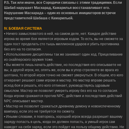
P.S. Так или иначе, все Сородичи связаны с этими традициями. Если
Шабаб нарушает Маскарад, Камарилья восстанавливает его.
Нарушение Маскарада – один из основных инициаторов встречи
представителей Шабаша с Камарильей.
IV. БОЕВАЯ СИСТЕМА
• Ничего замысловатого в ней, на самом деле, нет. Каждое действие
игрока во время боя является игровым ходом. То есть, вы не сможете за
один пост проделать сто тышь миллионов ударов и убить противника
без его на то согласия.
• Использование дисциплины так же занимает один ход. Прицеливание
из снайперского оружия тоже.
• Вы можете лишь начать действие, но последствия его описываете не
вы, а другой игрок, но, опять же, если вы в упор стреляете во врага из
шотгана, то второй игрок точно не сможет увернуться. В общем, кто кого
отхерачит решают сами игроки и мастер. Но мастер вправе решать
исход боя и решать, кто кого отпинает, руководствуясь здравым
смыслом. Мастер не позволит умереть игроку без его на то согласия.
Когда игроки сражаются против NPC, действия и последствия действий
NPC описывает мастер.
• Мастер не позволит сражаться древнему демону и новоиспеченному
вампиру, если это не требуется по сюжету.
• Иными словами, я повторюсь, хороший игрок всегда разрешит вашему
заряду попасть в цель, когда он должен попасть, а умный игрок сам
наведет на себя заряд, если это пойдет на пользу общему действию. Не