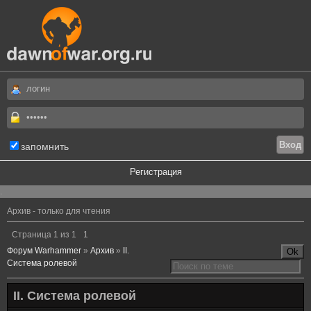
запомнить
Регистрация
.
Архив - только для чтения
Страница
1
из
1
1
Форум Warhammer
»
Архив
»
II.
Система ролевой
II. Система ролевой