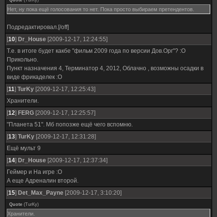
Quote
(
TurKy
)
Нет, ну пока ещё голосования то нет. Пока просто выбираем претендентов.
Подредактировал.[/off]
[
10
]
Dr_House
[2009-12-17, 12:24:55]
Т.е. в итоге будет какбе "фильм 2009 года по версии Дов.Орг"? :О
Прикольно.
Пункт назначения 4, Терминатор 4, 2012, Облачно , возможны осадки в
виде фрикаделек :О
[
11
]
TurKy
[2009-12-17, 12:25:43]
Хранители.
[
12
]
FERG
[2009-12-17, 12:25:57]
"Планета 51". Мб попозже ещё чего вспомню.
[
13
]
TurKy
[2009-12-17, 12:31:28]
Ещё мульт 9
[
14
]
Dr_House
[2009-12-17, 12:37:34]
Геймер и На игре :О
А еще Адреналин второй.
[
15
]
Det_Max_Payne
[2009-12-17, 3:10:20]
Quote
(
TurKy
)
Хранители.