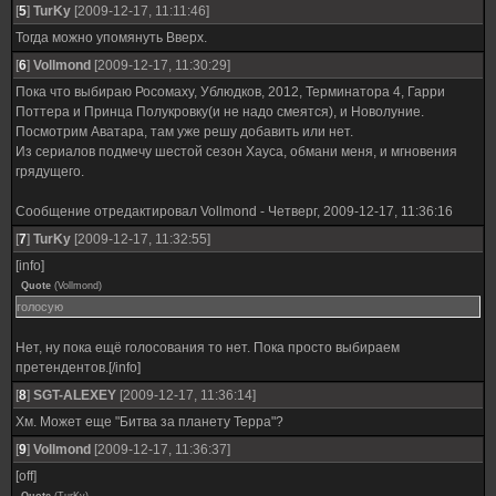
[
5
]
TurKy
[2009-12-17, 11:11:46]
Тогда можно упомянуть Вверх.
[
6
]
Vollmond
[2009-12-17, 11:30:29]
Пока что выбираю Росомаху, Ублюдков, 2012, Терминатора 4, Гарри
Поттера и Принца Полукровку(и не надо смеятся), и Новолуние.
Посмотрим Аватара, там уже решу добавить или нет.
Из сериалов подмечу шестой сезон Хауса, обмани меня, и мгновения
грядущего.
Сообщение отредактировал
Vollmond
-
Четверг, 2009-12-17, 11:36:16
[
7
]
TurKy
[2009-12-17, 11:32:55]
[info]
Quote
(
Vollmond
)
голосую
Нет, ну пока ещё голосования то нет. Пока просто выбираем
претендентов.[/info]
[
8
]
SGT-ALEXEY
[2009-12-17, 11:36:14]
Хм. Может еще "Битва за планету Терра"?
[
9
]
Vollmond
[2009-12-17, 11:36:37]
[off]