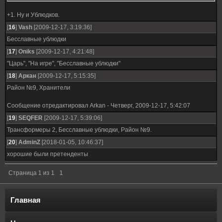
+1. Ну и Ублюдков.
[
16
]
Vash
[2009-12-17, 3:19:36]
Бесславные ублюдки
[
17
]
Oniks
[2009-12-17, 4:21:48]
"Царь", "На игре", "Бесславные ублюдки"
[
18
]
Аркан
[2009-12-17, 5:15:35]
Район №9, Хранители
Сообщение отредактировал
Arkan
-
Четверг, 2009-12-17, 5:42:07
[
19
]
SEQFER
[2009-12-17, 5:39:06]
Трансформеры 2, Бесславные ублюдки, Район №9.
[
20
]
AdminZ
[2018-01-05, 10:46:37]
хорошие были претенденты
Страница
1
из
1
1
Главная