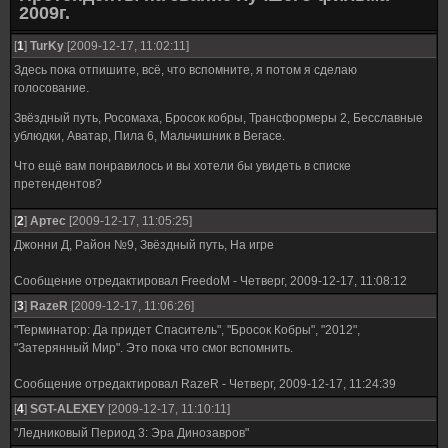
2009г.
[
1
]
TurKy
[2009-12-17, 11:02:11]
Здесь пока отпишите, всё, что вспомните, я потом я сделаю
голосование.
Звёздный путь, Росомаха, Бросок кобры, Трансформеры 2, Бесславные
ублюдки, Аватар, Пила 6, Мальчишник в Вегасе.
Что ещё вам понравилось и вы хотели бы увидеть в списке
претендентов?
[
2
]
Аpтeс
[2009-12-17, 11:05:25]
Джонни Д, Район №9, Звёздный путь, На игре
Сообщение отредактировал
FreedoM
-
Четверг, 2009-12-17, 11:08:12
[
3
]
RazeR
[2009-12-17, 11:06:26]
"Терминатор: Да придет Спаситель", "Бросок Кобры", "2012",
"Затерянный Мир". Это пока что смог вспомнить.
Сообщение отредактировал
RazeR
-
Четверг, 2009-12-17, 11:24:39
[
4
]
SGT-ALEXEY
[2009-12-17, 11:10:11]
"Ледниковый Период 3: Эра Динозавров"