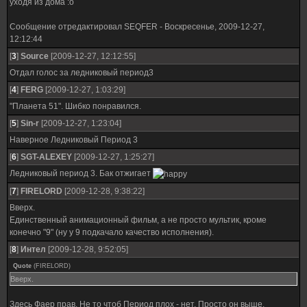
уходя из дома :о
Сообщение отредактировал
SEQFER
-
Воскресенье, 2009-12-27,
12:12:44
[
3
]
Source
[2009-12-27, 12:12:55]
Отдал голос за ледниковый период3
[
4
]
FERG
[2009-12-27, 1:03:29]
"Планета 51". Шибко понравился.
[
5
]
Sin-r
[2009-12-27, 1:23:04]
Наверное Ледниковый Период 3
[
6
]
SGT-ALEXEY
[2009-12-27, 1:25:27]
Ледниковый период 3. Бак отжигает
[
7
]
FIRELORD
[2009-12-28, 9:38:22]
Вверх.
Единственный анимационный фильм, а не просто мультик, кроме
конечно "9" (ну у 9 подкачало качество исполнения).
[
8
]
Интел
[2009-12-28, 9:52:05]
Quote
(
FIRELORD
)
Вверх.
Здесь Фаер прав. Не то чтоб Период плох - нет. Просто он выше.