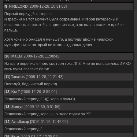
[
9
]
FIRELORD
[2009-12-28, 10:31:03]
Первый периуд был хорош.
И графика на тот момент была современна, и герои интересны и
незаежжены и сюжет был гармоничным, а не высасыванием идей из
пальца.
Хотя конечно ожидал я меньшего, а получил вполне неплохой
мультфильм, за который не жалко отданных денег.
[
10
]
MaLal
[2009-12-28, 11:08:42]
Из всего перечисленного смотрел тока ЛП3. Мне не понравилось ИМХО
весь мульт спасают белки.
[
11
]
Tanatos
[2009-12-28, 11:21:43]
Пожалуй, Ледниковый период.
[
12
]
KurT
[2009-12-29, 8:59:09]
Ледниковый период 3 ))))) хорош мульт))
[
13
]
Samys
[2009-12-30, 5:51:56]
Ледниковый период хорош, но голос отдаю за "9"
[
14
]
Альбакар
[2010-01-16, 11:46:00]
Ледниковый период 3.
[
15
]
Exar
[2010-01-17, 12:25:02]