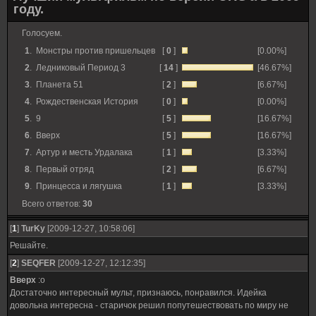
году.
Голосуем.
1
.
Монстры против пришельцев
[
0
]
[0.00%]
2
.
Ледниковый Период 3
[
14
]
[46.67%]
3
.
Планета 51
[
2
]
[6.67%]
4
.
Рождественская История
[
0
]
[0.00%]
5
.
9
[
5
]
[16.67%]
6
.
Вверх
[
5
]
[16.67%]
7
.
Артур и месть Урдалака
[
1
]
[3.33%]
8
.
Первый отряд
[
2
]
[6.67%]
9
.
Принцесса и лягушка
[
1
]
[3.33%]
Всего ответов:
30
[
1
]
TurKy
[2009-12-27, 10:58:06]
Решайте.
[
2
]
SEQFER
[2009-12-27, 12:12:35]
Вверх
:о
Достаточно интересный мульт, признаюсь, понравился. Идейка
довольна интересна - старичок решил попутешествовать по миру не