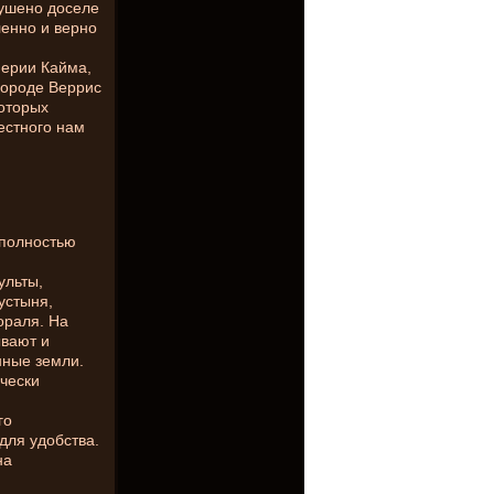
рушено доселе
ленно и верно
перии Кайма,
 городе Веррис
оторых
естного нам
 полностью
ульты,
устыня,
ораля. На
ывают и
нные земли.
чески
го
для удобства.
на