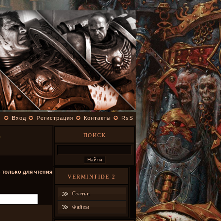
✪
Вход
✪
Регистрация
✪
Контакты
✪
RsS
ПОИСК
В
- только для чтения
VERMINTIDE 2
Статьи
Файлы