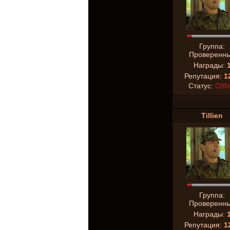
Группа:
Проверенн
Награды:
Репутация:
1
Статус:
Offli
Tillien
Группа:
Проверенн
Награды:
Репутация:
1