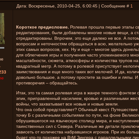
Дата: Воскресенье, 2010-04-25, 6:00:45 | Сообщение #
1
Короткое предисловие.
Ролевая прошла первые этапы с
редактирования, были добавлены многие новые вещи, а с
отредактированы. Впрочем, это еще далеко не все. А пото
вопросам и неточностям обращаться в асю, желательно уж
этих самых вопросов, хех. Ну и еще – многое здесь донел
для облегчения игры и получения часто упоминаемого мно
ые
масштабности, сюжета, атмосферы и количества трупов на
1
квадратный метр. А потому в ролевой присутствует нелогич
заимствования и еще много таких вот мелочей. И да, коли
233
довольно большое, а потому простите за ошибки и ляпы. И
ne
противоречия – обращайтесь.
Итак, это та самая ролевая игра в жанре темного фэнтези 
эпик, приправленный насилием, кровью и различными жес
войны, что захватывает все новые и новые земли.
Что она собой представляет? Обычный квест. Путешествие и
точку Б с различными событиями по пути, на фоне Великог
обрушившегося на языческую столицу мира, и наступление
таинственных сил с Севера. Различные же детали приключ
зависеть от количества набравшихся игроков. При их боль
будет что-то похожее на ВтМ Зингера с параллельными ли