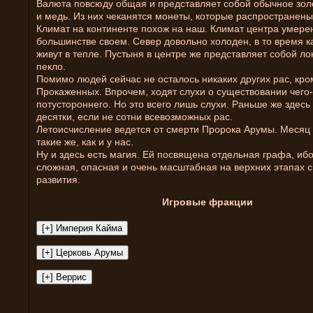
Валюта повсюду общая и представляет собой обычное зол
и медь. Из них чеканятся монеты, которые распространены
Климат на континенте похож на наш. Климат центра умере
большинстве своем. Север довольно холоден, в то время ка
живут в тепле. Пустыня в центре же представляет собой л
пекло.
Помимо людей сейчас не осталось никаких других рас, кро
Прокаженных. Впрочем, ходят слухи о существовании чего-
потустороннего. Но это всего лишь слухи. Раньше же здес
десятки, если не сотни всевозможных рас.
Летоисчисление ведется от смерти Пророка Арумы. Месяц 
такие же, как и у нас.
Ну и здесь есть магия. Ей посвящена отдельная графа, ибо
сложная, опасная и очень масштабная на верхних этапах с
развития.
Игровые фракции