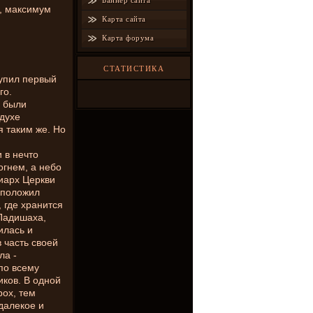
Баннер сайта
й, максимум
Карта сайта
Карта форума
СТАТИСТИКА
тупил первый
го.
и были
духе
я таким же. Но
 в нечто
огнем, а небо
риарх Церкви
 положил
 где хранится
Падишаха,
илась и
 часть своей
ла -
по всему
иков. В одной
ох, тем
далекое и