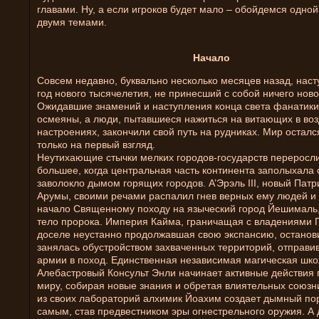
главами. Ну, а если игроков будет мало – обойдемся одно
двумя темами.
Начало
Совсем недавно, буквально несколько месяцев назад, нас
год нового тысячелетия, не принесший с собой ничего ново
Ожидавшие знамений и наступления конца света фанатик
осмеяны, а люди, пытавшиеся нажиться на витающих в воз
настроениях, закончили свой путь на рудниках. Мир осталс
только на первый взгляд.
Неутихающие стычки мелких городов-государств переросли
большее, когда центральная часть континента заполыхала 
заволокло дымом горящих городов. А’Эрэль III, новый Пат
Арумы, своими речами распалил гнев верных ему людей и
начало Священному походу на языческий город Йешималь,
тело пророка. Империя Кайма, граничащая с владениями 
доселе неустанно продолжавшая свою экспансию, останов
занялась обустройством захваченных территорий, отправив
армии в поход. Единственная независимая магическая шко
Алебастровый Консульт Энли начинает активные действия 
миру, собирая новые знания и обретая влиятельных союзн
из своих лабораторий алхимик Йоахим создает дымный пор
самым, став предвестником эры огнестрельного оружия. А 