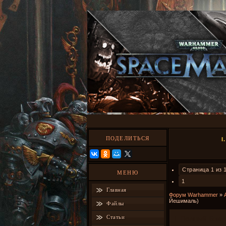
ПОДЕЛИТЬСЯ
I
Страница
1
из
МЕНЮ
1
Главная
Форум Warhammer
»
Йешималь)
Файлы
Статьи
I. Полный Бэкг