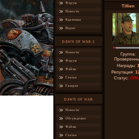
Форум
Tillien
Новости
Картинки
Видео
DAWN OF WAR 2
Новости
Группа:
Проверенн
Форум
Награды:
Файлы
Репутация:
1
Статьи
Статус:
Offli
Галерея
DAWN OF WAR
Новости
Обсуждение
Файлы
Статьи