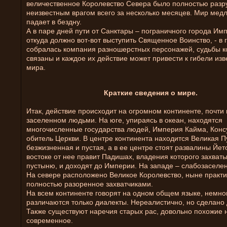
величественное Королевство Севера было полностью раз
неизвестным врагом всего за несколько месяцев. Мир мед
падает в бездну.
А в паре дней пути от Санктары – пограничного города Им
откуда должно вот-вот выступить Священное Воинство, - в
собралась компания разношерстных персонажей, судьбы к
связаны и каждое их действие может привести к гибели изв
мира.
Краткие сведения о мире.
Итак, действие происходит на огромном континенте, почти
заселенном людьми. На юге, упираясь в океан, находятся
многочисленные государства людей, Империя Кайма, Конс
обитель Церкви. В центре континента находится Великая П
безжизненная и пустая, а в ее центре стоят развалины Йет
востоке от нее правит Падишах, владения которого захват
пустыню, и доходят до Империи. На западе – слабозаселе
На севере расположено Великое Королевство, ныне практи
полностью разоренное захватчиками.
На всем континенте говорят на одном общем языке, немно
различаются только диалекты. Нереалистично, но сделано 
Также существуют наречия старых рас, довольно похожие 
современное.