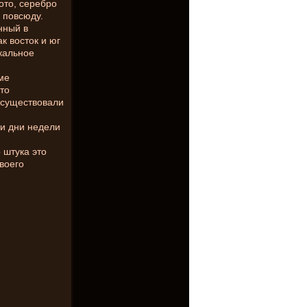
ото, серебро
 повсюду.
нный в
к восток и юг
окальное
ме
то
ь существовали
и дни недели
 штука это
воего