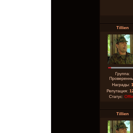
Tillien
Группа:
Проверенн
Награды:
Репутация:
1
Статус:
Offli
Tillien