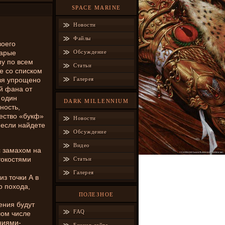
SPACE MARINE
Новости
Файлы
воего
тарые
Обсуждение
му по всем
Статьи
е со списком
ьзя упрощено
Галерея
й фана от
 один
DARK MILLENNIUM
ность,
чество «букф»
Новости
 если найдете
Обсуждение
Видео
с замахом на
токостями
Статьи
Галерея
з точки А в
о похода,
ПОЛЕЗНОЕ
ения будут
FAQ
шом числе
ниями-