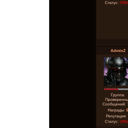
Статус:
Offli
AdminZ
Группа:
Проверенн
Сообщений:
Награды:
Репутация:
Статус:
Offli