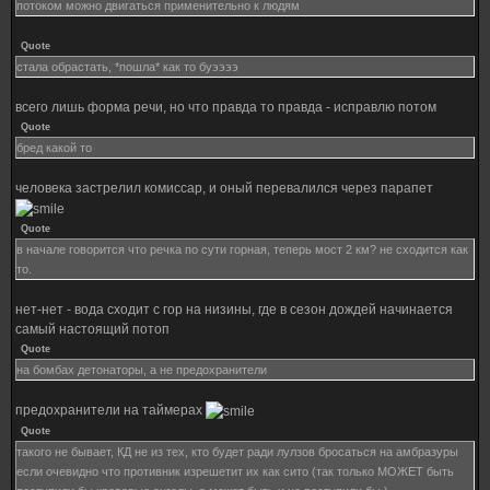
потоком можно двигаться применительно к людям
Quote
стала обрастать, *пошла* как то буээээ
всего лишь форма речи, но что правда то правда - исправлю потом
Quote
бред какой то
человека застрелил комиссар, и оный перевалился через парапет
Quote
в начале говорится что речка по сути горная, теперь мост 2 км? не сходится как
то.
нет-нет - вода сходит с гор на низины, где в сезон дождей начинается
самый настоящий потоп
Quote
на бомбах детонаторы, а не предохранители
предохранители на таймерах
Quote
такого не бывает, КД не из тех, кто будет ради лулзов бросаться на амбразуры
если очевидно что противник изрешетит их как сито (так только МОЖЕТ быть