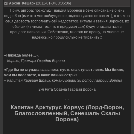
[
1
]
Архон_Кешарк
[2011-01-04, 3:05:06]
Прим. автора: поскольку Гвардия Воронов в беке описана не очень
подробно (или это мое заблуждение, кодексы давно не качал:-), я взял на
себя дерзость восполнить сей недостаток. Титулы и звания Воронов, их
обычаи (из числа тех, что я придумал сам) будут описываться в
процессе написания. Собственно, многого не прошу, на многое не
надеюсь, но прошу сильно не тиранить :)
«Никогда более…».
– Коракс, Примарх Гвардии Ворона
«Где бы не ступала ваша нога, пусть она ступает легко. Мы ближе,
чем вы полагаете, а наши клинки остры».
– Капитан Кайваан Шрайк, командующий 3й ротой Гвардии Ворона
2-я Рота Ордена Гвардии Ворона
…
Капитан Арктурус Корвус (Лорд-Ворон,
Благословленный, Сенешаль Скалы
Ворона)
...