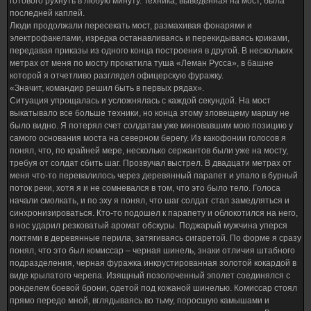
готового рухнуть в любую минуту. Техника, выведенная на мост, была
последней каплей.
Люди продолжали пересекать мост, размахивая фонарями и
электрофакелами, изредка останавливаясь и перекидываясь криками,
передавая приказы из одного конца построения в другой. В нескольких
метрах от меня по мосту прокатила туша «Леман Русса», в башне
которой я отчетливо разглядел офицерскую фуражку.
«Значит, командир решил быть в первых рядах».
Ситуация упрощалась и усложнялась с каждой секундой. На мост
выкатывало все больше техники, но конца этому зловещему маршу не
было видно. Я потерял счет солдатам уже миновавшим мою позицию у
самого основания моста на северном берегу. Из какофонии голосов я
понял, что, по крайней мере, несколько сержантов были уже на мосту,
требуя от солдат сбить шаг. Прозвучал выстрел. В двадцати метрах от
меня что-то перевалилось через деревянный парапет и упало в бурный
поток реки, хотя я и не сомневался в том, что это было тело. Голоса
начали смолкать, и по эху я понял, что шаг солдат стал замедляться и
синхронизироваться. Кто-то подошел к парапету и облокотился на него,
в нос ударил резковатый аромат обскуры. Поджарый мужчина уперся
локтями в деревянные перила, затягиваясь сигаретой. По форме я сразу
понял, что это был комиссар – черная шинель, знаки отличия штабного
подразделения, черная фуражка инкрустированная золотой кокардой в
виде крылатого черепа. Изящный позолоченный эполет соединялся с
ронделем боевой брони, одетой под кожаной шинелью. Комиссар стоял
прямо передо мной, вглядываясь во тьму, поросшую камышами и