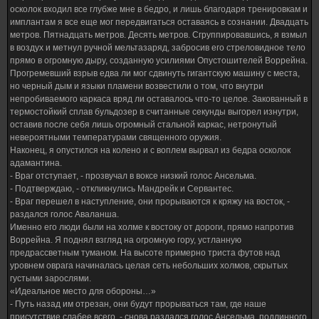
осколок входил все глубже мне в бедро, и лишь благодаря тренировкам и
имплантам я все еще мог передвигаться оставаясь в сознании. Двадцать
метров. Пятнадцать метров. Десять метров. Сгруппировавшись, я взмыл
в воздух и метнул ручной мельтазаряд, забросив его стреловидное тело
прямо в огромную дыру, созданную усилиями Опустошителей Воррейна.
Прогремевший взрыв едва ли мог сдвинуть гигантскую машину с места,
но черный дым и языки пламени возвестили о том, что внутри
непробиваемого каркаса вряд ли оставалось что-то целое. Закованный в
термостойкий сплав бульдозер в считанные секунды выгорел изнутри,
оставив после себя лишь огромный стальной каркас, нетронутый
невероятными температурами священного оружия.
Наконец, я опустился на колено и с воплем вырвал из бедра осколок
адамантина.
- Враг отступает, - прозвучал в воксе низкий голос Ансельма.
- Подтверждаю, - откликнулись Мандрейк и Сервантес.
- Враг перешел в наступление, они прорываются к кряжу на восток, -
раздался голос Аваланша.
Именно его люди были на холме к востоку от дороги, прямо напротив
Воррейна. Я поднял взгляд на огромную гору, устланную
предрассветным туманом. На высоте примерно триста футов над
уровнем оврага начиналась целая сеть небольших холмов, скрытых
густыми зарослями.
«Идеальное место для обороны…»
- Путь назад им отрезан, они будут прорываться там, где наше
присутствие слабее всего, - снова раздался голос Ансельма, подлинного