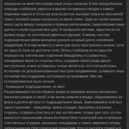
обрушили на меня беспорядочный огонь лазганов. В бок забарабанили
очереди стабберов, укрытых в высоко посаженых гнездах у самого
подножья оврага в сотне метров на восток, высекая перья из массивной
темно-лиловой шкуры кораксона на моей спине. Один из лучей прошел
через щель между панцирем и правым наплечником, задев керамитовые
щитки и слегка поранив мне руку. Я прикрылся когтями, скрестив их на
уровне груди, не способный двигаться дальше. К моему счастью
подразделение Шера внезапно рухнуло в самый центр скопления
гвардейцев. К этому моменту у меня уже было прострелено колено, хотя
ни одна из пуль не достигла тела. Огонь стабберов из их укрытия
перешел на тактические отделения Мандрейка и Сервантеса,
обходивших врага со стороны леса, создавая своего рода фронт
наступления, и мне оставалось только молиться, что плотный огонь
остановит их дезорганизованное быстрое продвижение, сулившее лишь
потерями без поддержки застрявших штурмовиков. Мне же
останавливаться было нельзя.
- Командное подразделение, ко мне!
Разделившиеся после первого рывка штурмовые вороны мгновенно
оказались рядом со мной, и мы вновь взмыли в воздух, обрушившись на
врага в десяти метрах от подразделения Шера. Завязавшийся бой был
односторонним – гвардейцы, крича и рыдая, бросались в разные
стороны, стараясь спастись от нас на обочине, только для того, что бы
оказаться скошенными огнем болтеров Опустошителей или стабберов
собственных отрядов, занявших плацдармы у самых оврагов и теперь
забрасывавших Опустошителей гранатами. Кто-то пытался сражаться,