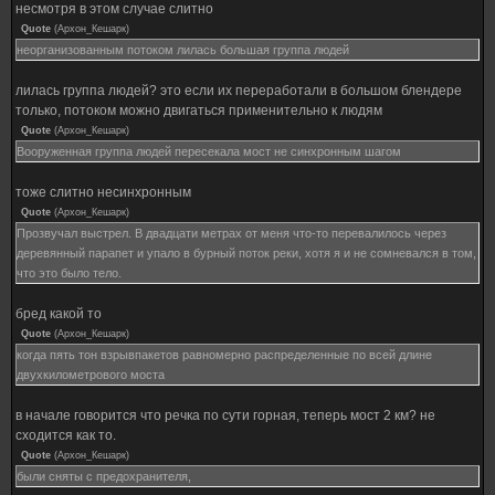
несмотря в этом случае слитно
Quote
(
Архон_Кешарк
)
неорганизованным потоком лилась большая группа людей
лилась группа людей? это если их переработали в большом блендере
только, потоком можно двигаться применительно к людям
Quote
(
Архон_Кешарк
)
Вооруженная группа людей пересекала мост не синхронным шагом
тоже слитно несинхронным
Quote
(
Архон_Кешарк
)
Прозвучал выстрел. В двадцати метрах от меня что-то перевалилось через
деревянный парапет и упало в бурный поток реки, хотя я и не сомневался в том,
что это было тело.
бред какой то
Quote
(
Архон_Кешарк
)
когда пять тон взрывпакетов равномерно распределенные по всей длине
двухкилометрового моста
в начале говорится что речка по сути горная, теперь мост 2 км? не
сходится как то.
Quote
(
Архон_Кешарк
)
были сняты с предохранителя,