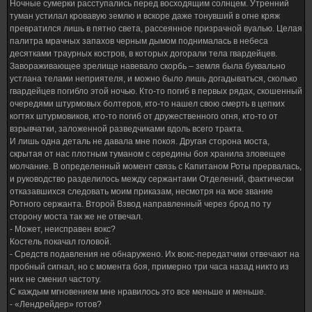
Ночные сумерки расступались перед восходящим солнцем. Утренний
туман устилал кровавую землю и вскоре даже тонувший в огне кряж
превратился лишь в пятно света, рассеянное призрачной вуалью. Целая
палитра мрачных запахов черным дымом поднималась в небеса
десятками траурных костров, в которых догорали тела гвардейцев.
Завораживающее зрелище навевало скорбь – земля была буквально
устлана телами неприятеля, и можно было лишь догадываться, сколько
гвардейцев погибло этой ночью. Кто-то погиб в первых рядах, скошенный
очередями штурмовых болтеров, кто-то нашел свою смерть в цепких
когтях штурмовиков, кто-то погиб от дружественного огня, кто-то от
взрывчатки, заложенной разведчиками вдоль всего тракта.
И лишь одна деталь не давала мне покоя. Другая сторона моста,
скрытая от нас плотным туманом с середины боя хранила зловещее
молчание. В определенный момент связь с Капитаном Роты прервалась,
и руководство разделилось между сержантами Отделений, фактически
отказавшихся следовать моим приказам, несмотря на мое звание
Ротного сержанта. Второй Взвод направленный через брод по ту
сторону моста так же не отвечал.
- Может, неисправен вокс?
Костель покачал головой.
- Средств подавления не обнаружено. Их вокс-передатчики отвечают на
пробный сигнал, но с момента боя, примерно три часа назад никто из
них не сменил частоту.
С каждым мгновением мне нравилось это все меньше и меньше.
- «Лендрейдер» готов?