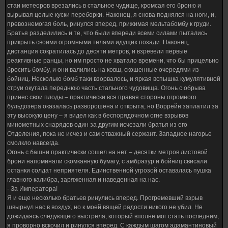
стаи метеоров врезались в стальное чудище, кромсая его броню и
вырывая целые куски переборки. Наконец, я снова поднялся на ноги, и,
превознемогая боль, ринулся вперед, прижимая мельтабомбу к груди.
Братья разделились и те, что были впереди всеми силами пытались
прикрыть своими огромными телами идущих позади. Наконец,
дистанция сократилась до десяти метров, и взревели первые
реактивные ранцы, но им просто не хватало времени, что бы прицельно
бросить бомбу, и они валились на ковш, скошенные очередями из
бойниц. Несколько бомб таки взорвалось, и яркая вспышка кумулятивной
струи окутала переднюю часть стального чудовища. Огонь с обрыва
принес свои плоды – практически вся правая стороны огромного
бульдозера оказалась разворошена и открыта, но Воррейн заплатил за
эту высокую цену – я видел как в беспорядочном огне взрывов
минометных снарядов один за другим исчезали братья из его
Отделения, пока не исчез и сам отважный сержант. Западное нагорье
смолкло навсегда.
Огонь с башни практически сошел на нет – десятки метров листовой
брони напоминали скомканную бумагу, с амбразур и бойниц свисали
останки солдат неприятеля. Единственной угрозой оставалась пушка
главного калибра, заряженная и наведенная на нас.
- За Императора!
Я и еще несколько братьев ринулись вперед. Прогремевший взрыв
швырнул нас в воздух, но к моей вящей радости никого не убил. Не
дожидаясь следующего выстрела, который вполне мог стать последним,
я проворно вскочил и ринулся вперед. С каждым шагом адамантиновый