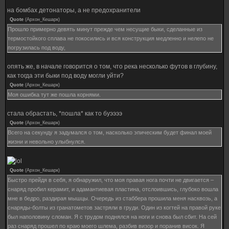
на бомбах детонаторы, а не предохранители
Quote
(
Архон_Кешарк
)
Прошло примерно девять минут прежде чем несущие быки, сделанные из
термостойкого сплава не покосились и вся конструкция медленно и нелепо не
погрузилась под воду,
опять же, в начале говорится о том, что река несколько футов в глубину,
как тогда эти быки под воду могли уйти?
Quote
(
Архон_Кешарк
)
Моя ошибка тут же пошла корнями.
стала обрастать, *пошла* как то буээээ
Quote
(
Архон_Кешарк
)
Всего на секунду я задумался о том, насколько эпическим будет финал моей
жизни и невольно улыбнулся.
Quote
(
Архон_Кешарк
)
Быстро прейдя в себя, я обнаружил, что моя правая нога почти не двигается –
снаряд пробил керамит, и адамантиевая пластина, отслоившись, глубоко вошла
мне в бедро, раздирая мышцы. Очередь из стаббера прошила меня насквозь, а
снаряды-болты из гранатометов застряли в груди. Один из когтей на правой руке
был наполовину сломан. Я с трудом поднялся на ноги и снова был сбит. На сей
раз снаряд прошел по краю моего шлема, разбив визор и поранив висок. Я