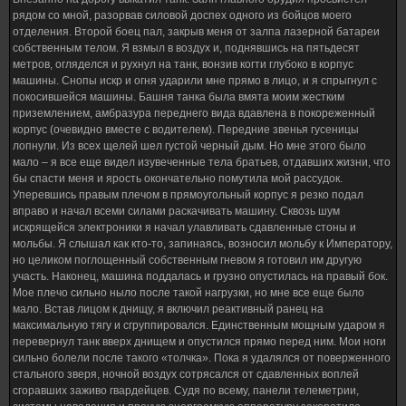
рядом со мной, разорвав силовой доспех одного из бойцов моего
отделения. Второй боец пал, закрыв меня от залпа лазерной батареи
собственным телом. Я взмыл в воздух и, поднявшись на пятьдесят
метров, огляделся и рухнул на танк, вонзив когти глубоко в корпус
машины. Снопы искр и огня ударили мне прямо в лицо, и я спрыгнул с
покосившейся машины. Башня танка была вмята моим жестким
приземлением, амбразура переднего вида вдавлена в покореженный
корпус (очевидно вместе с водителем). Передние звенья гусеницы
лопнули. Из всех щелей шел густой черный дым. Но мне этого было
мало – я все еще видел изувеченные тела братьев, отдавших жизни, что
бы спасти меня и ярость окончательно помутила мой рассудок.
Уперевшись правым плечом в прямоугольный корпус я резко подал
вправо и начал всеми силами раскачивать машину. Сквозь шум
искрящейся электроники я начал улавливать сдавленные стоны и
мольбы. Я слышал как кто-то, запинаясь, возносил мольбу к Императору,
но целиком поглощенный собственным гневом я готовил им другую
участь. Наконец, машина поддалась и грузно опустилась на правый бок.
Мое плечо сильно ныло после такой нагрузки, но мне все еще было
мало. Встав лицом к днищу, я включил реактивный ранец на
максимальную тягу и сгруппировался. Единственным мощным ударом я
перевернул танк вверх днищем и опустился прямо перед ним. Мои ноги
сильно болели после такого «толчка». Пока я удалялся от поверженного
стального зверя, ночной воздух сотрясался от сдавленных воплей
сгоравших заживо гвардейцев. Судя по всему, панели телеметрии,