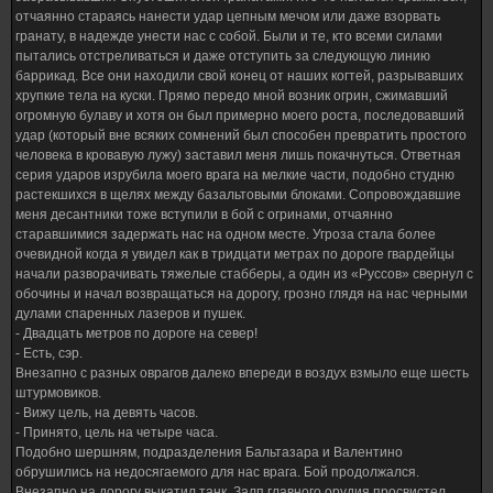
отчаянно стараясь нанести удар цепным мечом или даже взорвать
гранату, в надежде унести нас с собой. Были и те, кто всеми силами
пытались отстреливаться и даже отступить за следующую линию
баррикад. Все они находили свой конец от наших когтей, разрывавших
хрупкие тела на куски. Прямо передо мной возник огрин, сжимавший
огромную булаву и хотя он был примерно моего роста, последовавший
удар (который вне всяких сомнений был способен превратить простого
человека в кровавую лужу) заставил меня лишь покачнуться. Ответная
серия ударов изрубила моего врага на мелкие части, подобно студню
растекшихся в щелях между базальтовыми блоками. Сопровождавшие
меня десантники тоже вступили в бой с огринами, отчаянно
старавшимися задержать нас на одном месте. Угроза стала более
очевидной когда я увидел как в тридцати метрах по дороге гвардейцы
начали разворачивать тяжелые стабберы, а один из «Руссов» свернул с
обочины и начал возвращаться на дорогу, грозно глядя на нас черными
дулами спаренных лазеров и пушек.
- Двадцать метров по дороге на север!
- Есть, сэр.
Внезапно с разных оврагов далеко впереди в воздух взмыло еще шесть
штурмовиков.
- Вижу цель, на девять часов.
- Принято, цель на четыре часа.
Подобно шершням, подразделения Бальтазара и Валентино
обрушились на недосягаемого для нас врага. Бой продолжался.
Внезапно на дорогу выкатил танк. Залп главного орудия просвистел