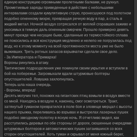
единую конструкцию огромными пролетными балками, не рухнул.
Прометиевые заряды приведенные в действие с небольшими
интервалами создали кумулятивную струю, пронесшуюся под полотном
подобно огненному вихрю, превращая речную воду в пар, а сталь в
жидкий метал. Ночной воздух сотрясался от воплей сгоравших заживо и
уносимых в темную даль огненным смерчем. Прошло примерно девять
минут прежде чем несущие быки, сделанные из термостойкого сплава
не покосились и вся конструкция медленно и нелепо не погрузилась под
воду, но к этому моменту на всей протяженности моста уже не было
выживших. Треть ротных запасов взрывчатки сделали свое дело.
- За Императора и Примарха!
Вороны ринулись в атаку.
Тактические подразделения уже покинули своим укрытия и вступили в
бой на побережье. Загромыхали вдали штурмовые болтеры
опустошителей. Ловушка захлопнулась.
Теперь шла наша очередь.
- Вороны, вперед!
Десять могучих тел, похожих на гигантских птиц взмыли в воздух вместе
со мной. Находясь в воздухе я, наконец, смог осмотреться. Тракт,
затянутый туманом превратился в поле боя и зловеще мерцал с высоты
нашего прыжка, переливаясь во взрывах и выстрелах лазерных пушек
подобно звездному полотну в ясную ночь. Я отчетливо видел, как
расступились деревья по обе стороны от дороги, скошенные очередями
штурмовых болтеров и автоматических пушек затаившихся со всех
сторон опустошителей. Хоть туман и скрывал от меня южный берег,