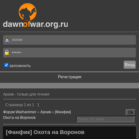
запомнить
Регистрация
.
Архив - только для чтения
Страница
1
из
1
1
Форум Warhammer
»
Архив
»
[Фанфик]
Охота на Воронов
[Фанфик] Охота на Воронов