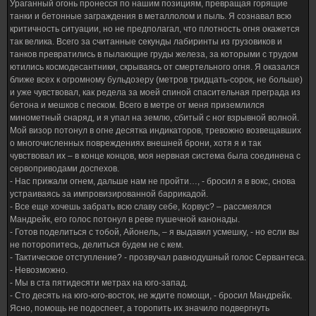
Ураганный огонь пронесся по нашим позициям, превращая горящие
танки и бетонные заграждения в металлолом и пыль. Я сознавал всю
критичность ситуации, но не предполагал, что плотность огня окажется
так велика. Всего за считанные секунды лабиринты из грузовиков и
танков превратились в пылающие груды железа, за которыми с трудом
ютились космодесантники, скрываясь от смертельного огня. Я оказался
ближе всех к огромному бульдозеру (метров тридцать-сорок, не больше)
и уже чувствовал, как редела за моей спиной спасительная преграда из
бетона и мешков с песком. Всего в метре от меня приземлился
минометный снаряд, и я упал на землю, сбитый с ног взрывной волной.
Мой визор потонул в огне десятка индикаторов, тревожно возвещавших
о многочисленных повреждениях внешней брони, хотя я и так
чувствовал их – в конце концов, моя нервная система была соединена с
сервоприводами доспехов.
- Нас прижали огнем, дальше нам не пройти…, - бросил я в вокс, снова
устраиваясь за импровизированной баррикадой.
- Все еще хочешь забрать всю славу себе, Корвус? – рассмеялся
Мандрейк, его голос потонул в реве пушечной канонады.
- Готов поделиться с тобой, Айонель, – я выдавил усмешку, - но если вы
не поторопитесь, делиться будем не с кем.
- Тактическое отступление? - прозвучал равнодушный голос Сервантеса.
- Невозможно.
- Мы в ста пятидесяти метрах на юго-запад.
- Сто десять на юго-юго-восток, не ждите помощи, - бросил Мандрейк.
Ясно, помощь не подоспеет, а торопить их значило подвергнуть