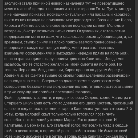
заслугой) стало причиной нового назначения тут же превратившего
меня в главный предмет ненависти всех ветеранов Роты. Пусть никогда
и не нарушая приказов, носивших ритуальный или парадный характер,
никто из них никогда не признавал мое руководство. Возвышение Шера,
Кироса и Абигейла стало в свое время последней каплей. Молодые
ветераны, быстро возвысившись в своих Отделениях, с готовностью
поддерживали меня во всем, что касалось вопросов субординации, и, со
временем, стычки с ними из плохо прикрываемого пренебрежения
переросли в самую настоящую войну, много раз заканчиваясь
взаимными оскорблениями и выходками (нередко прямо на поле боя),
опасно граничащими с нарушением приказов Капитана. Иногда мне
казалось, что те страстно желали бы моей смерти на поле боя. Но
теперь Шер лежал бездыханным, Кирос пропал на другом берегу, а
Абигейл исчез где-то в тумане со своим подразделением разведчиков и
не выходил на связь. Впервые за долгое время я чувствовал себя
совершенно беззащитным в окружении волков, готовых растерзать меня
в ту же секунду, как погибнет последний гвардеец.
Фейн – древность воплоти, и вряд ли во всем Ордене, кроме Магистра и
Старшего Библиария есть кто-то древнее его. Даже Костель, проживший
на своем веку не мало, помнил старого Капеллана, уже как ветерана 2-й
Роты, когда молодой скаут только-только готовился постигнуть
волшебство технологий у жрецов Марса. Его страшились все. И
Капитаны, и Сержанты. Его стальной голос мог вселить ужас в сердце
любого десантника, а огромный рост – любого врага. Не было во всей
Роте никого искуснее его в битве, и тогда, когда Капитан покидал поле