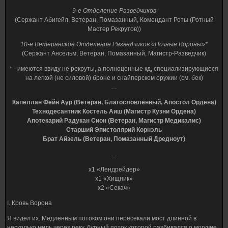
9-е Отделение Разведчиков
(Сержант Абигейл, Ветеран, Помазанный, Комендант Роты (Ротный
Мастер Рекрутов))
10-е Ветеранское Отделение Разведчиков «Ночные Вороны»*
(Сержант Ансельм, Ветеран, Помазанный, Магистр-Разведчик)
* - имеются ввиду не рекруты, а полноценные кд, специализирующиеся
на легкой (не силовой) броне и снайперском оружии (см. бек)
…
Капеллан Фейн Аур (Ветеран, Благословленный, Апостол Ордена)
Технодесантник Костель Аиш (Магистр Кузни Ордена)
Апотекарий Радукан Сион (Ветеран, Магистр Медикалис)
Старший Эпистолярий Корнэль
Брат Айзель (Ветеран, Помазанный Дредноут)
…
х1 «Лендрейдер»
х1 «Хищник»
х2 «Секач»
I. Кровь Ворона
Я видел их. Медленным потоком они пересекали мост длинной в
несколько миль через реку, бурный поток которой разбивался о могучие