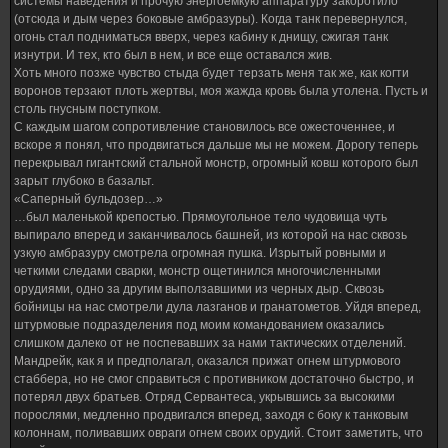
системы наведения и прочую энергоемкую аппаратуру закоротило
(отсюда и дым через боковые амбразуры). Когда танк перевернулся,
огонь стал подниматься вверх, через кабину к днищу, сжигая танк
изнутри. И тех, кто был в нем, и все еще оставался жив.
Хоть много позже чувство стыда будет терзать меня так же, как когти
воронов терзают плоть жертвы, моя жажда кровь была утолена. Пусть и
столь гнусным поступком.
С каждым шагом сопротивление становилось все ожесточеннее, и
вскоре я понял, что продвигаться дальше мы не можем. Дорогу теперь
перекрывал гигантский стальной монстр, огромный ковш которого был
зарыт глубоко в базальт.
«Саперный бульдозер…»
…был маленькой крепостью. Прямоугольное тело чудовища чуть
выпирало вперед и заканчивалось башней, из которой на нас сквозь
узкую амбразуру смотрела огромная пушка. Изрытый ровными и
четкими следами сварки, монстр ощетинился многочисленными
орудиями, одно за другим выползавшими из черных дыр. Сквозь
бойницы на нас смотрели дула лазганов и гранатометов. Уйдя вперед,
штурмовые подразделения под моим командованием оказались
слишком далеко от не поспевавших за нами тактических отделений.
Мандрейк, как я и предполагал, оказался прижат огнем штурмового
стаббера, но не смог справиться с противником достаточно быстро, и
потерял двух братьев. Отряд Сервантеса, укрывшись за высокими
порослями, медленно продвигался вперед, заходя с боку к танковым
колоннам, поливавших овраги огнем своих орудий. Стоит заметить, что