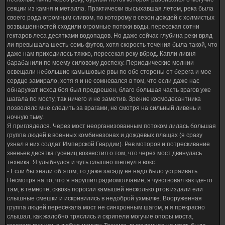
секции из камня и металла. Практически высыхавшая летом, река была
своего рода огромным сливом, по которому в сезон дождей с холмистых
возвышенностей сходили огромные потоки воды, пересекая сотни
гектаров леса десятками водопадов. Но даже сейчас глубина реки вряд
ли превышала шесть-семь футов, хотя скорость течения была такой, что
даже нам приходилось тяжко, пересекая реку вброд. Капли ливня
барабанили по моему силовому доспеху. Периодические молнии
освещали небольшие камышовые рвы по обе стороны от берега и мое
сердце замирало, хотя я и не сомневался в том, что если даже нас
обнаружат исход боя был предрешен, благо большая часть врагов уже
шагала по мосту, так ничего и не заметив. Зрение космодесантника
позволяло мне следить за врагами, не смотря на сильный ливень и
ночную тьму.
Я пригляделся. Через мост неорганизованным потоком лилась большая
группа людей в военных комбинезонах и дождевых плащах (я сразу
узнал в них солдат Имперской Гвардии). Рев моторов и потрескивание
звеньев десятка гусениц возвестил о том, что через мост двинулась
техника. Я улыбнулся и чуть слышно шепнул в вокс:
- Если бы знали об этом, то даже засаду не надо было устраивать.
Несмотря на то, что я нарушил радиомолчание, я чувствовал как где-то
там, в темноте, сквозь поросли камышей несколько ртов издали ели
слышные смешки и искривились в недоброй ухмылке. Вооруженная
группа людей пересекала мост не синхронным шагом, и я прекрасно
слышал, как жалобно тряслись и скрипели могучие опоры моста,