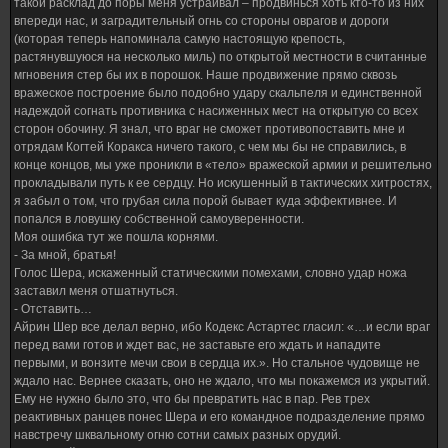
такой расклад до поры меня устраивал – продвинься хоть кто-то из них
впереди нас, и заградительный огнь со стороны оврагов и дороги
(которая теперь напоминала самую настоящую крепость,
растянувшуюся на несколько миль) по открытой местности в считанные
мгновения стер бы их в порошок. Наше продвижение прямо сквозь
вражеское построение было подобно удару скальпеля и единственной
надеждой согнать противника с насиженных мест на открытую со всех
сторон обочину. Я знал, что враг не сможет противопоставить мне и
отрядам Когтей Коракса ничего такого, с чем мы бы не справились, в
конце концов, мы уже проникли в «тело» вражеской армии и решительно
прокладывали путь к ее сердцу. Но искушенный в тактических хитростях,
я забыл о том, что грубая сила порой бывает куда эффективнее. И
попался в ловушку собственной самоуверенности.
Моя ошибка тут же пошла корнями.
- За мной, братья!
Голос Шера, искаженный статическими помехами, словно удар ножа
заставил меня отшатнуться.
- Отставить…
Айрин Шер все делал верно, ибо Кодекс Астартес гласил: «…и если враг
перед вами готов и ждет вас, не заставьте его ждать и нападите
первыми, и вонзите мечи свои в сердца их.». Но стальное чудовище не
ждало нас. Вернее сказать, оно не ждало, что мы покажемся из укрытий.
Ему не нужно было это, что бы превратить нас в пар. Рев трех
реактивных ранцев понес Шера и его командное подразделение прямо
навстречу шквальному огню сотни самых разных орудий.