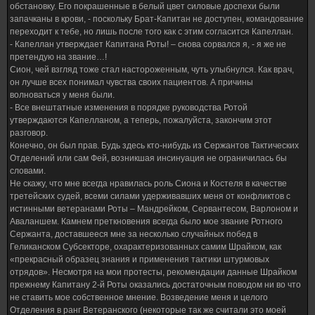
обстановку. Его покрашенные в белый цвет силовые доспехи были
запачканы в крови, - поскольку Брат-Капитан не доступен, командование
переходит к тебе, но лишь после того как с этим согласится Капеллан.
- Капеллан утверждает Капитана Роты! – снова сорвался я, - я же не
претендую на звание…!
Сион, чей взгляд тоже стал настороженным, чуть улыбнулся. Как врач,
он лучше всех понимал чувства своих пациентов. А причины
волноваться у меня были.
- Все внештатные изменения в порядке руководства Ротой
утверждаются Капелланом, а теперь, пожалуйста, закончим этот
разговор.
Конечно, он был прав. Будь здесь кто-нибудь из Сержантов Тактических
Отделений или сам Фей, возникшая инсинуация не ограничилась бы
словами.
Не скажу, что мне всегда нравилась роль Сиона и Костеля в качестве
третейских судей, всеми силами удерживавших меня от конфликтов с
истинными ветеранами Роты – Мандрейком, Сервантесом, Варлоном и
Аваланшем. Камнем преткновения всегда было мое звание Ротного
Сержанта, доставшееся мне за несколько случайных побед в
Геликанском Субсекторе, охарактеризованных самим Шрайком, как
«прекрасный образец знания и применения тактики штурмовых
отрядов». Несмотря на мои протесты, рекомендации данные Шрайком
прежнему Капитану 2-й Роты оказались достаточным поводом ни во что
не ставить мое собственное мнение. Возведение меня и целого
Отделения в ранг Ветеранского (некоторые так же считали это моей