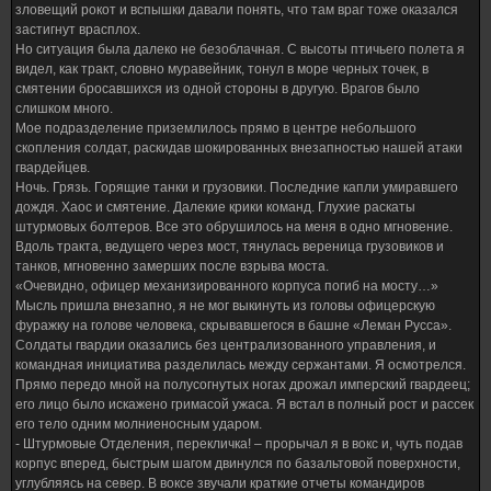
зловещий рокот и вспышки давали понять, что там враг тоже оказался
застигнут врасплох.
Но ситуация была далеко не безоблачная. С высоты птичьего полета я
видел, как тракт, словно муравейник, тонул в море черных точек, в
смятении бросавшихся из одной стороны в другую. Врагов было
слишком много.
Мое подразделение приземлилось прямо в центре небольшого
скопления солдат, раскидав шокированных внезапностью нашей атаки
гвардейцев.
Ночь. Грязь. Горящие танки и грузовики. Последние капли умиравшего
дождя. Хаос и смятение. Далекие крики команд. Глухие раскаты
штурмовых болтеров. Все это обрушилось на меня в одно мгновение.
Вдоль тракта, ведущего через мост, тянулась вереница грузовиков и
танков, мгновенно замерших после взрыва моста.
«Очевидно, офицер механизированного корпуса погиб на мосту…»
Мысль пришла внезапно, я не мог выкинуть из головы офицерскую
фуражку на голове человека, скрывавшегося в башне «Леман Русса».
Солдаты гвардии оказались без централизованного управления, и
командная инициатива разделилась между сержантами. Я осмотрелся.
Прямо передо мной на полусогнутых ногах дрожал имперский гвардеец;
его лицо было искажено гримасой ужаса. Я встал в полный рост и рассек
его тело одним молниеносным ударом.
- Штурмовые Отделения, перекличка! – прорычал я в вокс и, чуть подав
корпус вперед, быстрым шагом двинулся по базальтовой поверхности,
углубляясь на север. В воксе звучали краткие отчеты командиров