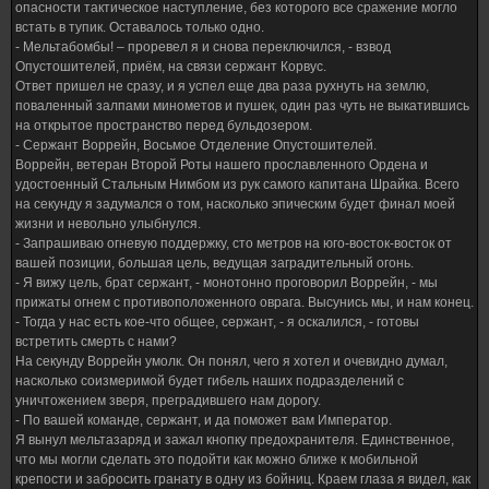
опасности тактическое наступление, без которого все сражение могло
встать в тупик. Оставалось только одно.
- Мельтабомбы! – проревел я и снова переключился, - взвод
Опустошителей, приём, на связи сержант Корвус.
Ответ пришел не сразу, и я успел еще два раза рухнуть на землю,
поваленный залпами минометов и пушек, один раз чуть не выкатившись
на открытое пространство перед бульдозером.
- Сержант Воррейн, Восьмое Отделение Опустошителей.
Воррейн, ветеран Второй Роты нашего прославленного Ордена и
удостоенный Стальным Нимбом из рук самого капитана Шрайка. Всего
на секунду я задумался о том, насколько эпическим будет финал моей
жизни и невольно улыбнулся.
- Запрашиваю огневую поддержку, сто метров на юго-восток-восток от
вашей позиции, большая цель, ведущая заградительный огонь.
- Я вижу цель, брат сержант, - монотонно проговорил Воррейн, - мы
прижаты огнем с противоположенного оврага. Высунись мы, и нам конец.
- Тогда у нас есть кое-что общее, сержант, - я оскалился, - готовы
встретить смерть с нами?
На секунду Воррейн умолк. Он понял, чего я хотел и очевидно думал,
насколько соизмеримой будет гибель наших подразделений с
уничтожением зверя, преградившего нам дорогу.
- По вашей команде, сержант, и да поможет вам Император.
Я вынул мельтазаряд и зажал кнопку предохранителя. Единственное,
что мы могли сделать это подойти как можно ближе к мобильной
крепости и забросить гранату в одну из бойниц. Краем глаза я видел, как