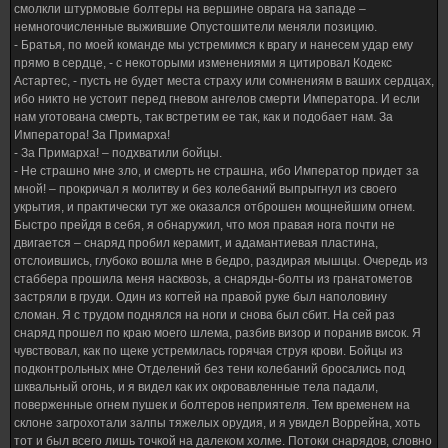
смолкли штурмовые болтеры на вершине оврага на западе –
немногочисленные выжившие Опустошители меняли позицию.
- Братья, по моей команде мы устремимся к врагу и нанесем удар ему
прямо в сердце, - с некоторыми изменениями я цитировал Кодекс
Астартес, - пусть не будет места страху или сомнениям в ваших сердцах,
ибо никто не устоит перед гневом ангелов смерти Императора. И если
нам уготована смерть, так встретим ее так, как и подобает нам. За
Императора! За Примарха!
- За Примарха! – подхватили бойцы.
- Не страшно мне зло, и смерть не страшна, ибо Император придет за
мной! – прокричал я молитву и без колебаний выпрыгнул из своего
укрытия, и практически тут же оказался отброшен мощнейшим огнем.
Быстро прейдя в себя, я обнаружил, что моя правая нога почти не
двигается – снаряд пробил керамит, и адамантиевая пластина,
отслоившись, глубоко вошла мне в бедро, раздирая мышцы. Очередь из
стаббера прошила меня насквозь, а снаряды-болты из гранатометов
застряли в груди. Один из когтей на правой руке был наполовину
сломан. Я с трудом поднялся на ноги и снова был сбит. На сей раз
снаряд прошел по краю моего шлема, разбив визор и поранив висок. Я
чувствовал, как по щеке устремилась горячая струя крови. Бойцы из
подконтрольных мне Отделений без тени колебаний бросались под
шквальный огонь, и я видел как их окровавленные тела падали,
поверженные огнем пушек и болтеров неприятеля. Тем временем на
склоне загрохотали залпы тяжелых орудия, и я увидел Воррейна, хоть
тот и был всего лишь точкой на далеком холме. Потоки снарядов, словно