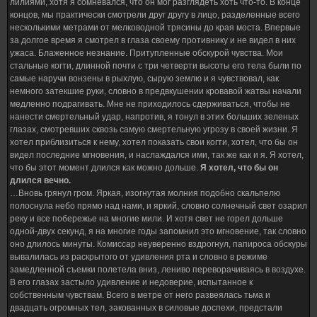
лилиями, хотя я сомневался, что он мог разглядеть хоть что-то. В конце
концов, мы практически смотрели друг другу в лицо, разделенные всего
несколькими метрами от мелководной трясины до края моста. Впервые
за долгое время я смотрел в глаза своему противнику и не видел в них
ужаса. Блаженное незнание. Притупленные обскурой чувства. Мои
стальные когти, длинной почти с три четверти высоты его тела были по
самые наручи вонзены в рыхлую, сырую землю и я чувствовал, как
немного затекшие руки, словно в предвкушении кровавой жатвы начали
медленно подрагивать. Мне не приходилось сдерживаться, чтобы не
нанести смертельный удар, напротив, я тонул в этих больших зеленых
глазах, смотревших сквозь самую смертельную угрозу в своей жизни. Я
хотел приблизиться к нему, хотел показать свои когти, хотел, что бы он
видел последние мгновения, и наслаждался ими, так же как и я. Я хотел,
что бы этот момент длился как можно дольше.
Я хотел, что бы он
длился вечно.
…Вновь грянул гром. Яркая, изогнутая молния подобно скальпелю
полоснула небо прямо над нами, и яркий, словно солнечный свет озарил
реку и все побережье на многие мили. И хотя свет не горел дольше
одной-двух секунд, я на многие годы запомнил это мгновение, так словно
оно длилось минуты. Комиссар неуверенно вздрогнул, папироса обскуры
вывалилась из раскрытого от удивления рта и словно в режиме
замедленной съемки полетела вниз, лениво переворачиваясь в воздухе.
В его глазах застыло удивление и недоверие, испытанное к
собственным чувствам. Всего в метре от него развеялась тьма и
двадцать огромных тел, закованных в силовые доспехи, предстали