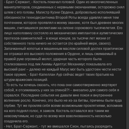
- Брат-Сержант, - Костель покачал головой. Один из многочисленных
манипуляторов, соединенных с нервными окончаниями, осторожно снял
шлем с его головы. Магистр Кузни Ордена, добровольно исполнявший
обязанности технодесантника Второй Роты всегда удивлял меня тем
почтением, которое проявлял к моему званию, хотя был древнее многих
машин, считавшихся реликтами на склоне сорокового тысячелетия. Его
лицо наполовину состояло из механических имплантов и аугметических
протезов-заменителей – в конце концов, за тысячи лет жизни от
собственного тела ничего не остается (по крайней мере, своего).
Запачканный копотью и машинным маслом силовой доспех практически
не отражал его высокого положения в Ордене, и лишь сжимаемый в
правой руке огромный молот, ударная часть которого была
стилизованна под лик Анимы Адептус Механикус показывала его
высокий ранг – далеко не каждый Магус мог быть удостоен чести нести
такое оружие, - Брат-Капеллан Аур сейчас ведет твоих братьев на
штурм вражеских позиций.
- То есть ты хочешь сказать, что пока они самоотверженно жертвуют
собой, я отсиживаюсь у них за спиной?! – внезапно для самого себя я
сорвался. Последние события не давали мне покоя и внутреннее
волнение росло. Конечно, это было не из-за битвы, причины были куда
глубже. Тут же прокляв себя всеми возможными проклятиями, вспомнив
на кого поднял голос, я замолк. Костель оставался все таким же
невозмутимым, но судя по всему моя взволнованность несколько
озадачила его.
- Нет, Брат-Сержант, - тут же вмешался Сион, пытаясь разрядить