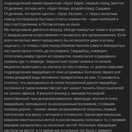
подразделений своим сержантам: «Брат Еврис, первый отряд, Шестое
Отделение, потерь нет», «Брат Нолан, второй отряд, Седьмое
Отделение, потеряли одного», «Брат Хелликс…». Через несколько
секунд последовали быстрые отчеты сержантов – один погибший в
Шестом Отделении, в Пятом потерь не было.
Мы продолжали двигаться вперед, обходя покинутые танки и грузовики.
С каждым шагом сопротивление становилось все организованнее. Если
всего несколько минут назад никто бы не решился даже в штаны
наделать, то теперь страх перед обликом Ангелов Смерти Императора
заставлял врага стоять до последнего. Гвардейцы, очевидно,
сплотились вокруг одного из сержантов, громогласно отдававшего
приказы где-то впереди. Загрохотали пушки танков и те начали
медленно выкатывать на обочину по обе стороны, от дороги закрывая
подразделения гвардейцев от огня штурмовых болтеров, овраги для
слива дождевой воды мгновенно превратились во рвы. Становилось
понятно, что окопавшиеся на низко посаженной дороге гвардейцы
(особенно в таком количестве) вот-вот начнут теснить Опустошителей
на склоне оврагов. Я ринулся вперед и, миновав последний
уничтоженный танк дезорганизованного авангарда, влетел в толпу
гвардейцев, окопавшихся за разрушенным грузовиком, стоявшим
поперек дороги – первая линия организованной обороны, первый
тактических ход врага, с которым я столкнулся. Одним вертикальным
взмахом смертоносных когтей я рассек машину пополам и та, с громким
взрывом, развалилась на несколько частей. Несколько гвардейцев
застыли на месте, в то время как остальные (их было с дюжину)