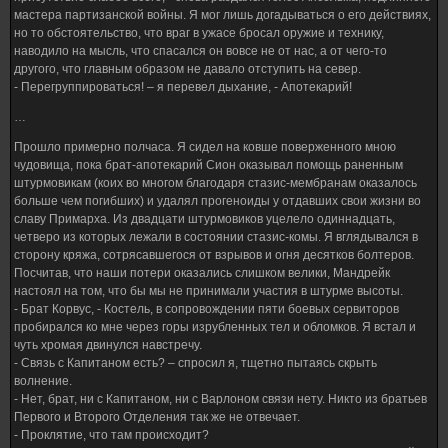
мастера партизанской войны. Я мог лишь догадываться о его действиях,
но то обстоятельство, что враг в ужасе бросал оружие и технику,
наводило на мысль, что спасался он вовсе не от нас, а от чего-то
другого, что главным образом не давало отступить на север.
- Перегруппироваться! – я перевел дыхание, - Апотекарий!
…
Прошло примерно полчаса. Я сидел на ковше поверженного мною
чудовища, пока брат-апотекарий Сион оказывал помощь раненным
штурмовикам (коих во многом благодаря стазис-мембранам оказалось
больше чем погибших) и удалял прогеноиды у отдавших свои жизни во
славу Примарха. Из двадцати штурмовиков уцелело одиннадцать,
четверо из которых лежали в состоянии стазис-комы. Я вглядывался в
сторону кряжа, сотрясавшегося от взрывов и огня десятков болтеров.
Посчитав, что наши потери оказались слишком велики, Мандрейк
настоял на том, что бы мы не принимали участия в штурме высоты.
- Брат Корвус, - Костель, в сопровождении пяти боевых сервиторов
пробирался ко мне через горы изрубленных тел и обломков. Я встал и
чуть хромая двинулся навстречу.
- Связь с Капитаном есть? – спросил я, тщетно пытаясь скрыть
волнение.
- Нет, брат, ни с Капитаном, ни с Варлоном связи нету. Никто из братьев
Первого и Второго Отделения так же не отвечает.
- Проклятие, что там происходит?