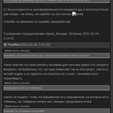
поступили бы кровавые ангелы, а может быть и не поступили бы.)
от безысходности и неосведомленности сержанта (да и прятаться было
уже негде) - не боись, он огребет за это сполна
спасибо за указания на ошибки, переработаю
Сообщение отредактировал
Архон_Кешарк
-
Вторник, 2011-01-04,
2:14:42
[
5
]
TrueMan
[2011-01-04, 7:01:35]
Quote
(
Архон_Кешарк
)
человека застрелил комиссар, и оный перевалился через парапет
такое чувство что пристрелить человека для него все равно что сигарету
выкурить. неправильно это, ни один комиссар так не поступает, там есть
четкий кодекс и из прихоти он стрелять не станет, так можно всех
переубивать.
Quote
(
Архон_Кешарк
)
предохранители на таймерах
такого не бывает. точка. на взрывчатке есть взрыватели, на которых есть
таймеры, на таймерах ничего нет, никаких предохранителей.
Quote
(
Архон_Кешарк
)
спасибо за указания на ошибки