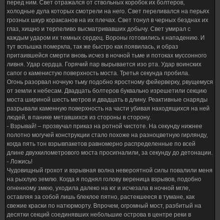
перед ним. Свет отражался от ствольных коробок их болтеров,
холодные дула которых смотрели на него. Свет переливался на перьях
грозных шкур кораксанов на их плечах. Свет тонул в черных безднах их
глаз, хищно и терпеливо высматривавших добычу. Свет умирал с
каждым ударом их темных сердец. Вороны готовились к нападению. И
тут вспышка померкла, так же быстро как появилась, и образ
притаившейся смерти вновь исчез в ночной тьме и потоках муссонного
ливня. Удар сердца. Горячий пар вырывается изо рта. Удар воинских
сапог о каменистую поверхность моста. Третья секунда пробила.
Огонь разорвал ночную тьму подобно яростному фейерверку, рвущемуся
от земли к небесам. Двадцать болтеров буквально изрешетили секцию
моста шириной шесть метров и двадцать в длину. Реактивные снаряды
разрывали каменную поверхность на части убивая находящихся на ней
людей, в панике метавшихся из стороны в сторону.
- Взрывай! – прозвучал приказ на ротной чистоте. На секунду нижнее
полотно могучей конструкции стало похоже на разноцветную гирлянду,
когда пять тон взрывпакетов равномерно распределенные по всей
длине двухкилометрового моста просигналили, за секунду до детонации.
- Ложись!
Чудовищный грохот и взрывная волна невероятной силы повалили меня
на рыхлую землю. Когда я поднял голову вереница взрывов, подобно
огненному змею, уходила далеко на юг и исчезала в ночной мгле,
оставляя за собой лишь блеклое пятно, растекшееся в тумане, как
свежие краски по натюрморту. Впрочем, огромный мост, разбитый на
десятки секций соединявших небольшие острова в центре реки в