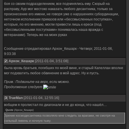
боя со своим подразделением, все подчинялись ему. Скорый на
расправу, Аур мог жестоко наказать любого десантника, только за
произнесение его имени, не говоря уже о нарушениях субординации,
неточном исполнении приказов или «бессмысленных поступках»,
которые, по его мнению, могли привести лишь к ереси (под
«бессмысленными поступками» понималась наша вражда с
ветеранами). Теперь же на моих руках
Сообщение отредактировал
Архон_Кешарк
-
Четверг, 2011-01-06,
9:03:38
[
2
]
Архон_Кешарк
[2011-01-04, 3:51:08]
была кровь братьев, погибших по моей вине, и старый Капеллан вполне
мог подхватить любое обвинение в мой адрес. Ну и пусть.
Прим.: Подвиньте на верх, если можно.
Продолжение следует
[
3
]
TrueMan
[2011-01-04, 12:55:16]
вобщем я пролистал по диагонали и не до конца, что нашёл....
Quote
(
Архон_Кешарк
)
Зрение космодесантника позволяло мне следить за врагами, не смотря на
сильный ливень и ночную тьму.