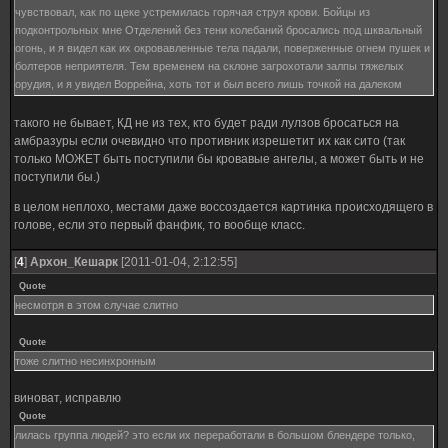
чувствовал, как по щеке устремилась горячая струя крови. Бойцы из
подконтрольных мне Отделений без тени колебаний бросались под шквальный
огонь, и я видел как их окровавленные тела падали, поверженные огнем пушек и
болтеров неприятеля. Тем временем на склоне загрохотали залпы тяжелых
орудия, и я увидел Воррейна, хоть тот и был всего лишь точкой на далеком
холме. Потоки снарядов, словно стаи метеоров врезались в стальное чудище,
кромсая его броню и вырывая целые куски переборки. Наконец, я снова
такого не бывает, КД не из тех, кто будет ради лулзов бросаться на
поднялся на ноги, и, превознемогая боль, ринулся вперед, прижимая
амбразуры если очевидно что противник изрешетит их как сито (так
мельтабомбу к груди.
только МОЖЕТ быть поступили бы кровавые ангелы, а может быть и не
поступили бы.)
в целом неплохо, местами даже воссоздается картинка происходящего в
голове, если это первый фанфик, то вообще класс.
[
4
]
Архон_Кешарк
[2011-01-04, 2:12:55]
Quote
несмотря в этом случае слитно
Quote
тоже слитно несинхронным
виноват, исправлю
Quote
лилась группа людей? это если их переработали в большом блендере только,