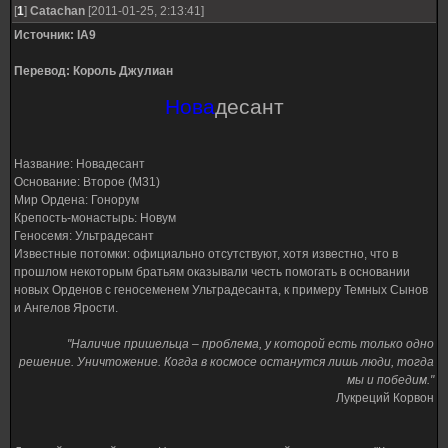
[
1
]
Catachan
[2011-01-25, 2:13:41]
Источник: IA9
Перевод: Король Джулиан
Нова
десант
Название: Новадесант
Основание: Второе (М31)
Мир Ордена: Гонорум
Крепость-монастырь: Новум
Геносемя: Ультрадесант
Известные потомки: официально отсутствуют, хотя известно, что в
прошлом некоторым братьям оказывали честь помогать в основании
новых Орденов с геносеменем Ультрадесанта, к примеру Темных Сынов
и Ангелов Ярости.
"Наличие пришельца – проблема, у которой есть только одно
решение. Уничтожение. Когда в космосе останутся лишь люди, тогда
мы и победим."
Лукреций Корвон