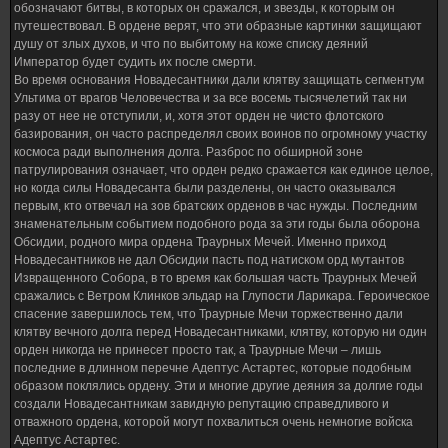
обозначают битвы, в которых он сражался, и звезды, к которым он
путешествовал. В ордене верят, что эти образные картинки защищают
душу от злых духов, и что по выбитому на коже списку деяний
Император будет судить их после смерти.
Во время основания Новадесантники дали клятву защищать сегментум
Ультима от врагов Человечества и за все восемь тысячелетий так ни
разу от нее не отступили, и, хотя этот орден не чисто флотского
базирования, он часто распределял своих воинов по огромному участку
космоса ради выполнения долга. Разброс по обширной зоне
патрулирования означает, что орден редко сражается как единое целое,
но когда силы Новадесанта были разделены, он часто оказывался
первым, кто отвечал на зов братских орденов в час нужды. Последним
знаменательным событием подобного рода за эти годы была оборона
Обсидии, родного мира ордена Траурных Мечей. Именно приход
Новадесантников не дал Обсидии пасть под натиском орд мутантов
Извращенного Собора, в то время как большая часть Траурных Мечей
сражались с Ветром Клинков эльдар на Глупости Ларикара. Героическое
спасение завершилось тем, что Траурные Мечи торжественно дали
клятву вечного долга перед Новадесантниками, клятву, которую ни один
орден никогда не принесет просто так, а Траурные Мечи – лишь
последние в длинном перечне Адептус Астартес, которые подобным
образом поклялись ордену. Эти и многие другие деяния за долгие годы
создали Новадесантникам завидную репутацию справедливого и
отважного ордена, которой могут похвалиться очень немногие войска
Адептус Астартес.