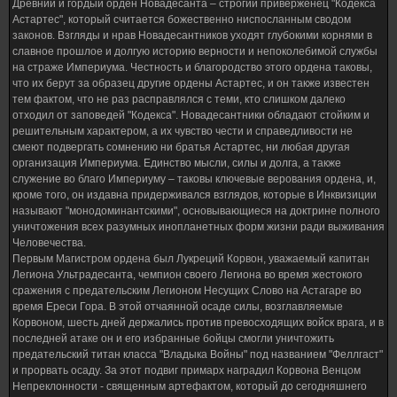
Древний и гордый орден Новадесанта – строгий приверженец "Кодекса
Астартес", который считается божественно ниспосланным сводом
законов. Взгляды и нрав Новадесантников уходят глубокими корнями в
славное прошлое и долгую историю верности и непоколебимой службы
на страже Империума. Честность и благородство этого ордена таковы,
что их берут за образец другие ордены Астартес, и он также известен
тем фактом, что не раз расправлялся с теми, кто слишком далеко
отходил от заповедей "Кодекса". Новадесантники обладают стойким и
решительным характером, а их чувство чести и справедливости не
смеют подвергать сомнению ни братья Астартес, ни любая другая
организация Империума. Единство мысли, силы и долга, а также
служение во благо Империуму – таковы ключевые верования ордена, и,
кроме того, он издавна придерживался взглядов, которые в Инквизиции
называют "монодоминантскими", основывающиеся на доктрине полного
уничтожения всех разумных инопланетных форм жизни ради выживания
Человечества.
Первым Магистром ордена был Лукреций Корвон, уважаемый капитан
Легиона Ультрадесанта, чемпион своего Легиона во время жестокого
сражения с предательским Легионом Несущих Слово на Астагаре во
время Ереси Гора. В этой отчаянной осаде силы, возглавляемые
Корвоном, шесть дней держались против превосходящих войск врага, и в
последней атаке он и его избранные бойцы смогли уничтожить
предательский титан класса "Владыка Войны" под названием "Феллгаст"
и прорвать осаду. За этот подвиг примарх наградил Корвона Венцом
Непреклонности - священным артефактом, который до сегодняшнего