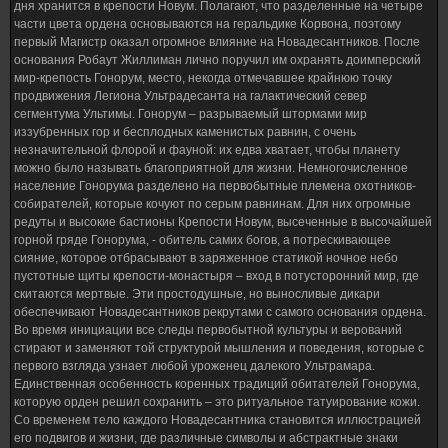
дня хранится в крепости Новум. Полагают, что разделенные на четыре
части цвета ордена основываются на геральдике Корвона, поэтому
первый Магистр оказал огромное влияние на Новадесантников. После
основания Робаут Жиллиман лично поручил им охранять доимперский
мир-крепость Гонорум, место, некогда отмечавшее крайнюю точку
продвижения Легиона Ультрадесанта на галактический север
сегментума Ультимы. Гонорум – разрываемый штормами мир
иззубренных гор и бесплодных каменистых равнин, с очень
незначительной флорой и фауной: их едва хватает, чтобы планету
можно было называть благоприятной для жизни. Немногочисленное
население Гонорума разделено на первобытные племена охотников-
собирателей, которые кочуют по серым равнинам. Для них огромные
редуты и высокие бастионы Крепости Новум, высеченные в высочайшей
горной гряде Гонорума, - обитель самих богов, а потрескивающее
сияние, которое отбрасывают в заряженное статикой ночное небо
пустотные щиты крепости-монастыря – вход в потусторонний мир, где
скитаются мертвые. Эти простодушные, но выносливые дикари
обеспечивают Новадесантников рекрутами с самого основания ордена.
Во время инициации все следы первобытной культуры и верований
стирают и заменяют той структурой мышления и поведения, которые с
первого взгляда узнает любой уроженец далекого Ультрамара.
Единственная особенность коренных традиций обитателей Гонорума,
которую орден решил сохранить – это ритуальное татуирование кожи.
Со временем тело каждого Новадесантника становится иллюстрацией
его подвигов и жизни, где различные символы и абстрактные знаки