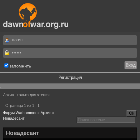
запомнить
Регистрация
.
Архив - только для чтения
Страница
1
из
1
1
Форум Warhammer
»
Архив
»
Новадесант
Новадесант