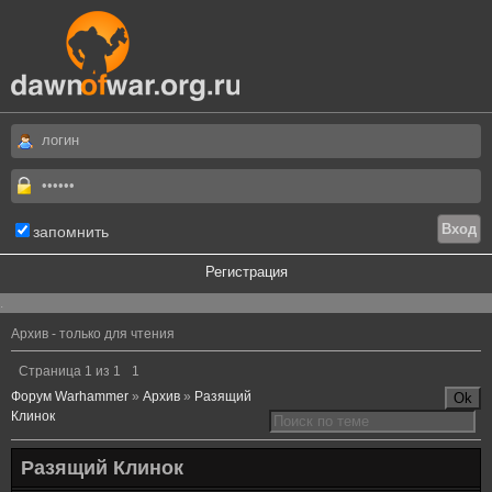
запомнить
Регистрация
.
Архив - только для чтения
Страница
1
из
1
1
Форум Warhammer
»
Архив
»
Разящий
Клинок
Разящий Клинок