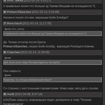
[
5
]
Ares_Nikita
[2011-02-14, 5:25:27]
я правильно понял что больше кд Такими Вещами не оснащаются ?(
[
6
]
PrimarchSanches
[2011-02-14, 9:34:06]
Наскок я понял это все- вариации Бейн Блейда?
[
7
]
Rorschach
[2011-02-14, 11:17:35]
Quote
(
Ares_Nikita
)
я правильно понял что больше кд Такими Вещами не оснащаются ?(
Да. Только остатки после Ереси.
PrimarchSanches
, скорее Бейн Блейд - вариация Разящего Клинка.
[
8
]
Catachan
[2011-02-14, 11:28:45]
Quote
Для этого есть тема Техника Адептус Астартес
Она закрыта.
Quote
Katachan, ты откуда информацию брал?
Со страниц с настольными параметрами. Кому надо, могу дать ссылки.
[
9
]
Aurik
[2011-04-08, 8:47:14]
[info]Тема закрыта, информация будет добавлено в тему "Техника
Космодесанта".