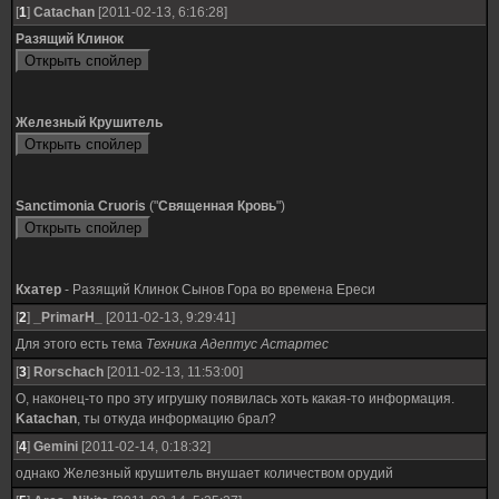
[
1
]
Catachan
[2011-02-13, 6:16:28]
Разящий Клинок
Железный Крушитель
Sanctimonia Cruoris
("
Священная Кровь
")
Кхатер
- Разящий Клинок Сынов Гора во времена Ереси
[
2
]
_PrimarH_
[2011-02-13, 9:29:41]
Для этого есть тема
Техника Адептус Астартес
[
3
]
Rorschach
[2011-02-13, 11:53:00]
О, наконец-то про эту игрушку появилась хоть какая-то информация.
Katachan
, ты откуда информацию брал?
[
4
]
Gemini
[2011-02-14, 0:18:32]
однако Железный крушитель внушает количеством орудий