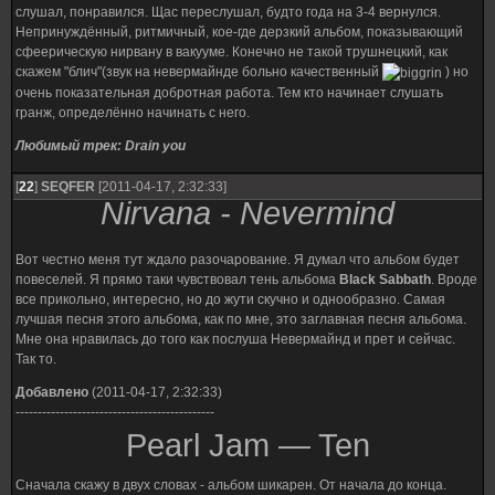
слушал, понравился. Щас переслушал, будто года на 3-4 вернулся.
Непринуждённый, ритмичный, кое-где дерзкий альбом, показывающий
сфеерическую нирвану в вакууме. Конечно не такой трушнецкий, как
скажем "блич"(звук на невермайнде больно качественный
) но
очень показательная добротная работа. Тем кто начинает слушать
гранж, определённо начинать с него.
Любимый трек: Drain you
[
22
]
SEQFER
[2011-04-17, 2:32:33]
Nirvana - Nevermind
Вот честно меня тут ждало разочарование. Я думал что альбом будет
повеселей. Я прямо таки чувствовал тень альбома
Black Sabbath
. Вроде
все прикольно, интересно, но до жути скучно и однообразно. Самая
лучшая песня этого альбома, как по мне, это заглавная песня альбома.
Мне она нравилась до того как послуша Невермайнд и прет и сейчас.
Так то.
Добавлено
(2011-04-17, 2:32:33)
---------------------------------------------
Pearl Jam — Ten
Сначала скажу в двух словах - альбом шикарен. От начала до конца.