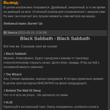
Вывод:
В целом альбом мне понравился. Драйвовый, энергичный, в то же время
не давящий на мозг. Отличный альбом для ознакомления с жанром хэви.
По мне так сочетает все лучшие моменты хэви-метала как жанра.
Любимый трек: Burnin' Up
[
5
]
Source
[2011-03-15, 3:24:26]
Black Sabbath - Black Sabbath
Всё так же. Слушаем, тут же пишем:
1.
Black Sabbath
Мрачно. Атмосферно. Будто саундтрек к какому-то триллеру
психологическому слушать начал. Долго блин, правда. Я бы на 4ой с
половиной минуте закончил.
2.
The Wizard
Хех..Губная гармошка, хорошо придумали. И гитары прикольно жужжат.
В целом трек прозвучал ВНЕЗАПНО на фоне предыдущего.
3.
Behind The Wall Of Sleep
Что то я чуть не уснул…Не цепануло ну никак
4.
N.I.B
Приятный и интересный трек. Очень понравился, особенно соляк в