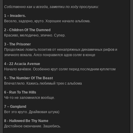
Собственно как и всегда, заметки по ходу прослушки:
1 – Invaders.
Весело, задорно, круто. Хорошее начало альбома.
2 - Children Of The Damned
Красиво, мелодично, эпично. Супер.
3 - The Prisoner
Продолжаю ловить позитив от ненапряжных динамичных рифов и
эпичного вокала. Алсо понравился адов соляг в конце
4 - 22 Acacia Avenue
Начало качёвое. Особенно крут соляг перед последним куплетом
5 - The Number Of The Beast
Впечатлило. Кажись любимый трек с альбома
6 - Run To The Hills
Чё-то не запомнился вообще.
7 – Gangland
Вот это круто. Драйвовая штука)
8 - Hallowed Be Thy Name
Достойное окончание. Зашебись.