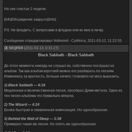
На сие счастье 2 недели.
[info]Обсуждение закрыто[/info]
P.S. Не флудить. С вопросами в флудню или ко мне в личку.
Сообщение отредактировал
Vollmond
-
Суббота, 2011-03-12, 11:22:55
[
3
]
SEQFER
[2011-03-13, 0:31:27]
Black Sabbath - Black Sabbath
До этого момента никогда не слушал их, собственно послушал их
альбом. Так как альбом короткий можно его разбирать по песням.
Извиняюсь за краткость, больше ничего толкового не могу выразить.
1) Black Sabbath — 6:16
Медленная и величественная песня, прообраз Думм-метала. Одна из
тех песен альбома что буквально вперла.
2) The Wizard — 4:24
Более быстрая и оживленная композиция. Но однообразная.
3) Behind the Wall of Sleep — 3:38
Примерно такая же песня. Но опять же однообразная.