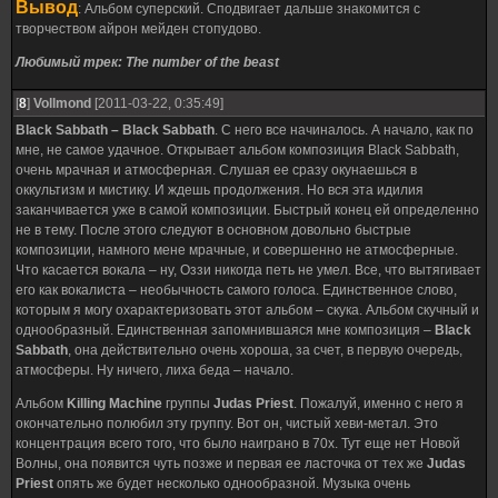
Вывод
: Альбом суперский. Сподвигает дальше знакомится с
творчеством айрон мейден стопудово.
Любимый трек: The number of the beast
[
8
]
Vollmond
[2011-03-22, 0:35:49]
Black Sabbath – Black Sabbath
. С него все начиналось. А начало, как по
мне, не самое удачное. Открывает альбом композиция Black Sabbath,
очень мрачная и атмосферная. Слушая ее сразу окунаешься в
оккультизм и мистику. И ждешь продолжения. Но вся эта идилия
заканчивается уже в самой композиции. Быстрый конец ей определенно
не в тему. После этого следуют в основном довольно быстрые
композиции, намного мене мрачные, и совершенно не атмосферные.
Что касается вокала – ну, Оззи никогда петь не умел. Все, что вытягивает
его как вокалиста – необычность самого голоса. Единственное слово,
которым я могу охарактеризовать этот альбом – скука. Альбом скучный и
однообразный. Единственная запомнившаяся мне композиция –
Black
Sabbath
, она действительно очень хороша, за счет, в первую очередь,
атмосферы. Ну ничего, лиха беда – начало.
Альбом
Killing Machine
группы
Judas Priest
. Пожалуй, именно с него я
окончательно полюбил эту группу. Вот он, чистый хеви-метал. Это
концентрация всего того, что было наиграно в 70х. Тут еще нет Новой
Волны, она появится чуть позже и первая ее ласточка от тех же
Judas
Priest
опять же будет несколько однообразной. Музыка очень