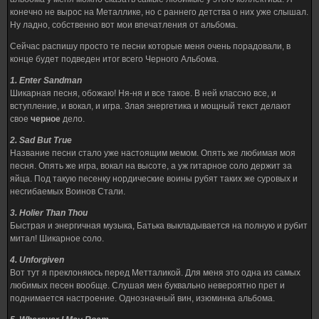
конечно не вырос на Металлике, но с раннего детства о них уже слышал.
Ну ладно, собственно вот мои впечатления от альбома.
Сейчас распишу просто те песни которые меня очень порадовали, в
конце будет подведен итог всего Черного Альбома.
1. Enter Sandman
Шикарная песня, обожаю! Ня-ня и все такое. В ней классно все, и
вступление, и вокал, и игра. Злая энергетика и мощный текст делают
свое
черное
дело.
2. Sad But True
Название песни стало уже настоящим мемом. Опять же любимая моя
песня. Опять же игра, вокал на высоте, а уж гитарное соло держит за
яйца. Под такую песенку нордические воины рубят таких же суровых и
несгибаемых Воинов Стали.
3. Holier Than Thou
Быстрая и энергичная музыка, Батька выкладывается на полную и рубит
митал! Шикарное соло.
4. Unforgiven
Вот тут я преклоняюсь перед Метталикой. Для меня это одна из самых
любимых песен вообще. Слушая мен буквально невероятно прет и
поднимается настроение. Однозначный вин, изюминка альбома.