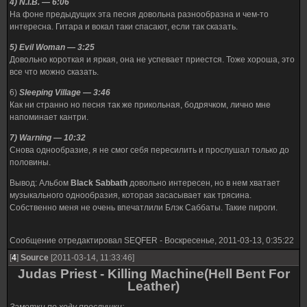
4) N.I.B. — 6:06
На фоне предыдущих эта песня довольна разнообразна и чем-то
интересна. Гитара и вокал таки спасают, если так сказать.
5) Evil Woman — 3:25
Довольно короткая и яркая, она не успевает приестся. Тоже хороша, это
все что можно сказать.
6)
Sleeping Village — 3:46
Как ни странно но песня так же прикольная, бодрячком, лично мне
напоминает кантри.
7) Warning — 10:32
Снова однообразие, я не смог себя пересилить и прослушал только до
половины.
Вывод: Альбом
Black Sabbath
довольно интересен, но в нем хватает
музыкального однообразия, которая засасывает как трясина.
Собственно меня не очень впечатлили Блэк Саббаты. Такие пироги.
Сообщение отредактировал
SEQFER
-
Воскресенье, 2011-03-13, 0:35:22
[
4
]
Source
[2011-03-14, 11:33:46]
Judas Priest - Killing Machine(Hell Bent For
Leather)