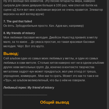
Ну это вообще без коментов. Эту песню гитарасты мира, наверно
сыграли для своих девушек больше в 100 раз, чем спел её батёк на
сцене хД Хотя вот мне альбомная версия не очень нравится. Элеватор
версион на мой взгляд круче)
7. The god that failed
Ох ёпть. Зубодробильня просто. Кач. Адов кач, например)
8. My friends of misery
Моя любимая басовая мелодия. Джейсон Ньюстед превнёс в метлу
мало, за то какое… До ужаса простая, но такая красивая басовая
мелодия. Чёрт. Вот это круто.
Вывод:
Сей альбом один из самых моих любимых у метлы, и один из самых
любимых в хэви митоле. Столько хитов наверно нет ни в одном альбоме
других хеви митольных групп. Да, конечно в контексте творчества
металлики задрот-кун может придраться, мол уже отход от треша,
упрощение, коммерция.. Мне как то срать. Может это как то там и не
«Тру», но альбом великолепный, что бы о нём не говорили.
Любимый трек: My friend of misery
---------------------------------------------
Общий вывод