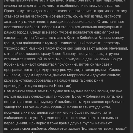
легким влиянием металла, где вместо алкоголя выступает марихуана. Я
никогда не видел в панке чего то особенного, и не вижу его в гранже.
Простая музыка и довольно некачественная запись, в противовес этому
ставится некая честность и открытость, но, на мой взгляд, честности
хватает и у коллективов, играющих профессионально. Стиль начинает
постепенно набирать обороты и становится довольно популярным в
рамках города. Среди всей этой тусовки появляется никому пока не
известная группа Nirvana, во главе с Куртом Кобейном. Взяв за основу
гранж, они добавляют в музыку 1 единственный элемент - переходы
"тихо-громко". Именно в таком ключе они записывают альбом Nevermind,
который неожиданно сразу берет бешеную популярность, а группа
становится известной на весь мир неожиданно для них самих. Вокруг
Кобейна начинают собираться поклонники, потом он умирает и
превращается в еще одну икону рок-музыки, вставая рядом с Сидом
Вишезом, Сидом Барретом, Джимом Моррисоном и другими людьми,
карьера которых оборвалась на самом пике (а скоро к ним
присоединятся два перца из Норвегии).
Сам альбом звучит заметно лучше чем музыка первой волны, его уже
нельзя назвать очередным панк-роком. Вокал у Кобейна не ахти, но в
целом вписывается в музыку. У альбома есть одна главная проблема -
занудство. Он очень, очень скучный. Можно взять оттуда хиты,
послушать их и остановиться - ничего не будет потеряно, зато
избавление от скуки. В целом неплохо, но я считаю, что его сильно
переоценили. Примерно в тоже время другие группы начинают
выпускать свои альбомы, образуется эдакая "Большая четверка треша"