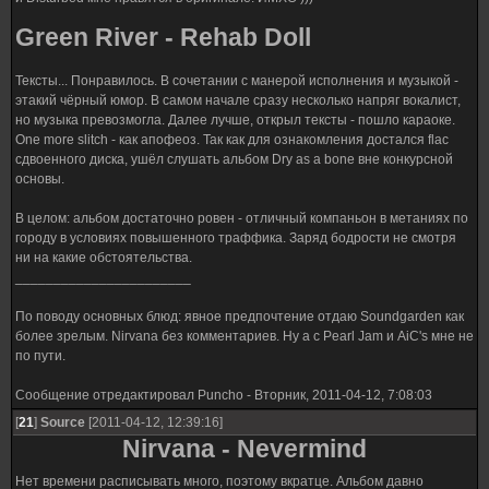
Green River - Rehab Doll
Тексты... Понравилось. В сочетании с манерой исполнения и музыкой -
этакий чёрный юмор. В самом начале сразу несколько напряг вокалист,
но музыка превозмогла. Далее лучше, открыл тексты - пошло караоке.
One more slitch - как апофеоз. Так как для ознакомления достался flac
сдвоенного диска, ушёл слушать альбом Dry as a bone вне конкурсной
основы.
В целом: альбом достаточно ровен - отличный компаньон в метаниях по
городу в условиях повышенного траффика. Заряд бодрости не смотря
ни на какие обстоятельства.
_______________________
По поводу основных блюд: явное предпочтение отдаю Soundgarden как
более зрелым. Nirvana без комментариев. Ну а с Pearl Jam и AiC's мне не
по пути.
Сообщение отредактировал
Puncho
-
Вторник, 2011-04-12, 7:08:03
[
21
]
Source
[2011-04-12, 12:39:16]
Nirvana - Nevermind
Нет времени расписывать много, поэтому вкратце. Альбом давно