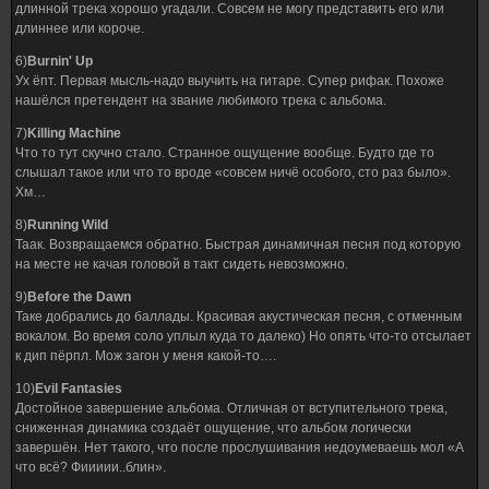
длинной трека хорошо угадали. Совсем не могу представить его или
длиннее или короче.
6)
Burnin' Up
Ух ёпт. Первая мысль-надо выучить на гитаре. Супер рифак. Похоже
нашёлся претендент на звание любимого трека с альбома.
7)
Killing Machine
Что то тут скучно стало. Странное ощущение вообще. Будто где то
слышал такое или что то вроде «совсем ничё особого, сто раз было».
Хм…
8)
Running Wild
Таак. Возвращаемся обратно. Быстрая динамичная песня под которую
на месте не качая головой в такт сидеть невозможно.
9)
Before the Dawn
Таке добрались до баллады. Красивая акустическая песня, с отменным
вокалом. Во время соло уплыл куда то далеко) Но опять что-то отсылает
к дип пёрпл. Мож загон у меня какой-то….
10)
Evil Fantasies
Достойное завершение альбома. Отличная от вступительного трека,
сниженная динамика создаёт ощущение, что альбом логически
завершён. Нет такого, что после прослушивания недоумеваешь мол «А
что всё? Фиииии..блин».