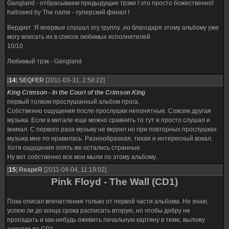
Gangland - отбрасываем предыдущие трэки ! это просто божественно!
hallowed by The name - суперский финал !
Вердикт :Я впервые слушал эту группу ,но благодаря этому альбому уже
могу вписать их в список любимых исполнителей
10/10
Любимый трэк - Gangland
[
14
]
SEQFER
[2011-03-31, 2:58:22]
King Crimson - In the Court of the Crimson King
первый толком прослушанный альбом прога.
Собственно ощущения после прослушки непонятные. Совсем другая
музыка. Если в митале еще можно сравнить то тут я просто слушал и
вникал. С первого раза музыку не вкурил но при повторных прослушках
музыка мне по нравилась. Разнообразная, тихая и интересный вокал.
Хотя ощущения опять же остались странные.
Ну вот собственно все мои мыли по этому альбому.
[
15
]
ReapeR
[2011-04-04, 11:19:02]
Pink Floyd - The Wall (CD1)
Пока описал впечатления только от первой части альбома. Не знаю,
успею ли до конца срока расписать вторую, но чтобы добру не
пропадать и как-нибудь оживить печальную картину в теме, выложу