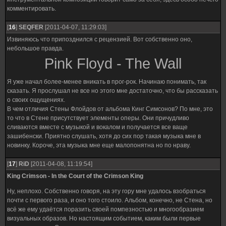
комментировать.
[
16
]
SEQFER
[2011-04-07, 11:29:03]
Извиняюсь что припозднился с рецензией. Вот собственно оно,
небольшое правда.
Pink Floyd - The Wall
Я уже начал более-менее вникать в прог-рок. Начинаю понимать, так
сказать. Я прослушал не все но этого мне достаточно, что бы рассказать
о своих ощущениях.
В чем отличия Стены Флойдов от альбома Кинг Симсонов? По мне, это
то что в Стене присутствует элементы оперы. Они причудливо
сливаются вместе с музыкой и вокалом и получается все ваще
зашибенски. Приятно слушать, хотя до сих пор такая музыка мне в
новинку. Короче, эта музыка мне еще малопонятна но по нраву.
[
17
]
RiD
[2011-04-08, 11:19:54]
King Crimson - In the Court of the Crimson King
Ну, неплохо. Собственно говоря, на эту гору мне удалось взобраться
почти с первого раза, и оно того стоило. Альбом, конечно, не Стена, но
всё же ему удаётся поразить своей помпезностью и многообразием
визуальных образов. Но настоящим событием, каким были первые