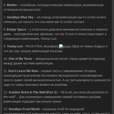
6.
Mother
– спокойная, полуакустическая композиция, разбавленная
отличным гитарным соло.
7.
Goodbye Blue Sky
– по поводу этой композиции как-то особо нечего
написать, не сказать что она меня как-то особо трогает.
8.
Empty Space
– у этой песни довольно минималистическое и немного
даже... психоделическое звучание, что ли. И она отлично перетекает в
следующую композицию, Young Lust.
9.
Young Lust
– Rock’n Roll, мазафака
Одна из самых бодрых и
что уж там, лучших композиций альбома.
10.
One of My Turns
– эмоциональная песня, очень нравится переход
между двумя частями композиции.
11.
Don’t Leave Me Now
– первая часть с завываниями Уотерса,
проходящая практически без всякого музыкального сопровождения
просто давит своей меланхоличностью. А на третьем минуте начинается
один из самых красивых моментов альбома.
12.
Another Brick In The Wall (Part 3)
– “all in all, you were all just bricks in
the wall!”... Для логического завершения первой половины альбома
композиция подходит как нельзя лучше.
13.
Goodbye Cruel World
– название этой 45-секундной
инструментальной композиции говорит само за себя, здесь особо нечего