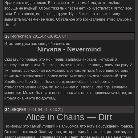
Нравится каждая песня. В отличие от Невермайнда, этот альбом
вообще не нудный. Особо тяжелых песен нет, но чувствуется митол все-
таки. Поют клево, играют еще круче. Ну собственно все что я могу
выразить более-менее ясно. Остальное это восхваление этого альбома.
Ня-ня!
[
23
]
Rorschach
[2011-04-18, 9:16:04]
Итак, мои руки наконец добрались до:
Nirvana - Nevermind
Сказать по правде, это мой первый альбом Нирваны, который я
прослушал целиком. Просто раньше как-то не не попадалось под руку. А
тут появилась удобная возможность ознакомиться. Nevermind оставил
приятные впечатления; более всего, мне понравился заглавный трэк -
Smells Like Teen Spirit. После него, песни сбавляют обороты и
становятся менее бодрыми, но начиная с Territorial Pissings, звучание
меняется. Может быть это песня попалась мне в паршивом качестве, но
играла она как-то по-другому.
[
24
]
SEQFER
[2011-04-21, 8:13:21]
Alice in Chains — Dirt
По-моему, это самый лучший из альбомов, что есть в обсуждении гранжа.
Он очень тяжелый. Злая музыка, неторопливый вокал и игра - все звучит
завораживающие. Заглавная песня,
Them Bones
есть в ГТА Сан Адреас,