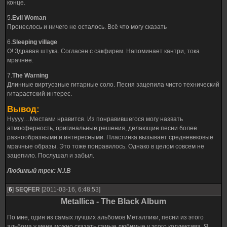
конце.
5.
Evil Woman
Пронеслось и ничего не осталось. Всё что могу сказать
6.
Sleeping village
О! Здравая штука. Согласен с сакфирем. Напоминает кантри, тока
мрачнее.
7.
The Warning
Длинные виртуозные гитарные соло. Песня зацепила чисто технический
гитарастский интерес.
Вывод:
Нуууу…Местами нравится. Из понравившегося могу назвать
атмосферность, оригинальные решения, делающие песни более
разнообразными и интересными. Пластинка вызывает средневековые
мрачные образы. Это тоже понравилось. Однако в целом совсем не
зацепило. Послушал и забыл.
Любимый трек: N.I.B
[
6
]
SEQFER
[2011-03-16, 6:48:53]
Metallica - The Black Album
По мне, один из самых лучших альбомов Металлики, песни из этого
альбома у меня можно сказать самые любимые у этого коллектива. Я