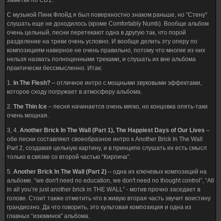
заметки по CD1.
С музыкой Пинк Флойд я был поверхностно знаком раньше, но "Стену"
слушать еще не доходилось (кроме Comfortably Numb). Вообще альбом
очень цельный, песни перетекают одна в другую так, что порой
разделение на треки очень условно. И вообще делить эту оперу по
композициям наверное не очень правильно, потому что многие из них
нельзя назвать полноценными треками, и слушать их вне альбома
практически бессмысленно. Итак:
1.
In The Flesh?
– отличное интро с мощными звуковыми эффектами,
которое сходу погружает в атмосферу альбома.
2.
The Thin Ice
– песня начинается очень мягко, но концовка опять-таки
очень мощная.
3, 4.
Another Brick In The Wall (Part 1), The Happiest Days of Our Lives
–
обе песни составляют своеобразное интро к Another Brick In The Wall
Part 2, создавая цельную картину, и в принципе слушать их есть смысл
только в связке со второй частью “Кирпича”.
5.
Another Brick In The Wall (Part 2)
– одна из ключевых композиций на
альбоме. “we don't need no education, we don't need no thought control”, “All
in all you’re just another brick in THE WALL” - мотив прочно заседает в
голове. Стоит также отметить что в живую вторая часть звучит воистину
грандиозно. Да что говорить, это культовая композиция и одна из
главных “изюминок” альбома.