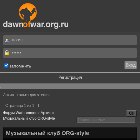
запомнить
Регистрация
.
Архив - только для чтения
Страница
1
из
1
1
Форум Warhammer
»
Архив
»
Музыкальный клуб ORG-style
Музыкальный клуб ORG-style