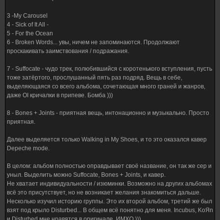
3 -My Carousel
4 - Sick of It All -
5 - For the Ocean
6 - Broken Words... увы, ничем не запоминаются. Продолжают
проскакивать заимствования / подражания.
7 - Suffocate - чудо трек, полюбившийся с коротенького вступления, пусть
тоже затёртого, прослушанный пять раз подряд. Вещь в себе,
выделяющаяся со всего альбома, сочетающая много граней и жанров,
даже OI кричалки в припеве. Бомба )))
8 - Bones + Joints - приятная вещь, интонационно и музыкально. Просто
приятная.
Далее выделяется только Walking in My Shoes, и то это оказался кавер
Depeche mode.
В целом: альбом полностью оправдывает своё название, он так же сер и
уныл. Выделить можно Suffocate, Bones + Joints, и кавер.
Не хватает индивидуальности / изюминки. Возможно на других альбомах
всё это присутствует, но не возникает желания знакомиться дальше.
Несколько изучил историю группы. Это их второй альбом, третий же был
взят под крыло Disturbed... В общем всё понятно для меня. Incubus, KoЯn
и Disturbed мне нравятся в оригинале. ИМХО )))