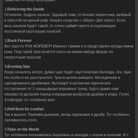
Заметки по ходу прослушки:
1)
Delivering the Goods
Отличное, бодрое начало. Здравый хэви, отличная энергетика, качёвый
и простой гитарный риф. Нашёл сходство с «Бёрн» Дип пёрпл. Если
весь альбом будет такой, то точно займёт место в подлежащих
постоянной прослушки записей.
2)
Rock Forever
Вот просто РОК ФОРЕВЕР! Именно такими я и представлял всегда гимны
рока. Под такой трек хочется гнать на каком-нибудь форде по
скоростным трассам.
3)
Evening Star
Когда началось интро, думал щас будет акустическая баллада. Ага. Щас.
Но особо я не расстроился. Трек в целом шикарен. Мелодичная и
одновременно драйвовая. Выглядит в целом как лирическое
отступление от 2 предыдущих взрывных трека, будто давая нам
перевести дыхания перед очередным выбросом драйва и угара. Голос
Хэлфорда тут особенно крут.
4)
Hell Bent for Leather
Так и вышло. Перевёв дыхание, вновь окунаемся в драйв. Тут особенно
запомнилось соло.
5)
Take on the World
Тут особенно понравились барабаны и находка с хором в припеве. И с