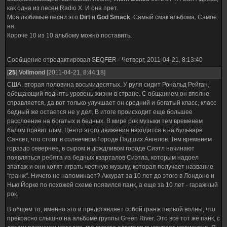
как одна из песен Radio X. И она прет.
Моя любимые песни это
Dirt
и
God Smack
. Самый смак альбома. Самое
ня.
Короче 10 из 10 альбому можно поставить.
Сообщение отредактировал
SEQFER
-
Четверг, 2011-04-21, 8:13:40
[
25
]
Vollmond
[2011-04-21, 8:44:18]
США, вторая половина восьмидесятых. У руля сидит Рональд Рейган,
обещающий поднять уровень жизни в стране. С общанием он вполне
справляется, да вот только улучшает он средний и богатый класс, класс
бедный же остается не у дел. В итоге происходит еще большее
расслоение на богатых и бедных. В мире рок музыки тем временем
балом правит глэм. Центр этого движения находится в на бульваре
Сансет, что стоит в солнечном Городе Падших Ангелов. Тем временем
гораздо севернее, в сыром и дождливом городе Сиэтл начинают
появляться ребята из бедных кварталов Сиэтла, которым надоел
эпатаж и они хотят играть честную музыку, которая получает название
"гранж". Ничего не напоминает? Аккурат за 10 лет до этого в Лондоне и
Нью Йорке по похожей схеме появился панк, а еще за 10 лет - гаражный
рок.
В общем то, именно это и представляет собой гранж первой волны, что
прекрасно слышно на альбоме группы Green River. Это все тот же панк, с