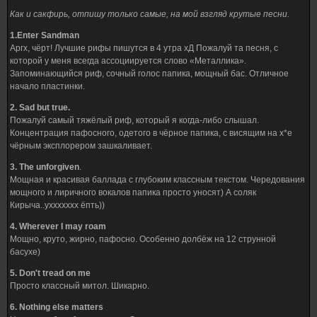
Как и сакфирь, отпишу только самые, на мой взгляд крутые песни.
1.Enter Sandman
Аргх, чёрт! Лучшие рифы пишутся в 4 утра хД Пожалуй та песня, с
которой у меня всегда ассоциируется слово «Металлика».
Запоминающийся риф, сочный голос папика, мощный бас. Отличное
начало пластинки.
2. Sad but true.
Пожалуй самый тяжёлый риф, который я когда-либо слышал.
Концентрация пафосного, одетого в чёрное папика, с висящим на х*е
чёрным эксплорером зашкаливает.
3. The unforgiven
.
Мощная и красивая баллада с глубоким классным текстом. Чередования
мощного и лиричного вокалов папика просто уносят) А соляк
Кирыча..уххххххх ёпть))
4. Wherever I may roam
Мощно, круто, жирно, пафосно. Особенно долбёж на 12 струнной
басухе)
5. Don't tread on me
Просто классный митол. Шикарно.
6. Nothing else matters