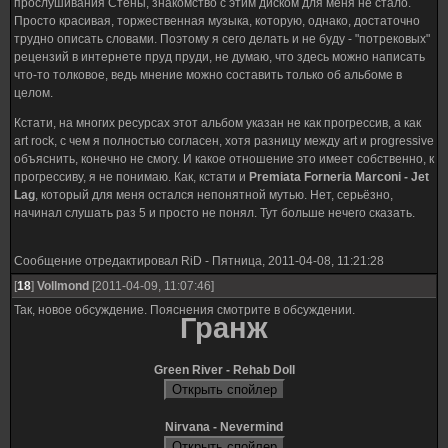
прослушивания Стены, знакомство с этим диском для меня не стало.
Просто красивая, торжественная музыка, которую, однако, достаточно
трудно описать словами. Поэтому я сего делать и не буду - "потрековых"
рецензий в интернете пруд пруди, не думаю, что здесь можно написать
что-то толковое, ведь мнение можно составить только об альбоме в
целом.
Кстати, на многих ресурсах этот альбом указан не как прогрессив, а как
art rock, с чем я полностью согласен, хотя разницу между art и progressive
объяснить, конечно не смогу. И какое отношение это имеет собственно, к
прогрессиву, я не понимаю. Как, кстати и
Premiata Forneria Marconi - Jet
Lag
, который для меня остался непонятной мутью. Нет, серьёзно,
начинал слушать раз 5 и просто не понял. Тут больше нечего сказать.
Сообщение отредактировал
RiD
-
Пятница, 2011-04-08, 11:21:28
[
18
]
Vollmond
[2011-04-09, 11:07:46]
Так, новое обсуждение. Пояснения смотрите в обсуждении.
Гранж
Green River - Rehab Doll
Nirvana - Nevermind