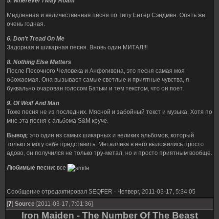
5. Wherever I May Roam
Медленная и величественная песня по типу Ентер Сэндмен. Опять же
очень годная.
6. Don't Tread On Me
Задорная и шикарная песня. Вновь один МИТАЛ!!!
8. Nothing Else Matters
После Песочного Человека и Анфогивена, это песня самая моя
обожаемая. Она вызывает самые светлые и приятные чувства, я
буквально очарован голосом Батьки и тем текстом, что он поет.
9. Of Wolf And Man
Тоже песня не из последних. Мясной и забойный текст и музыка. Хотя по
мне эта песня с альбома S&M круче.
Вывод
: это один из самых шикарных и великих альбомов, который
только я могу себе представить. Металлика в него выложились просто
адово, он получился не только тру-метал, но и просто приятным вообще.
Любимые песни
: все
Сообщение отредактировал
SEQFER
-
Четверг, 2011-03-17, 5:34:05
[
7
]
Source
[2011-03-17, 7:01:36]
Iron Maiden - The Number Of The Beast