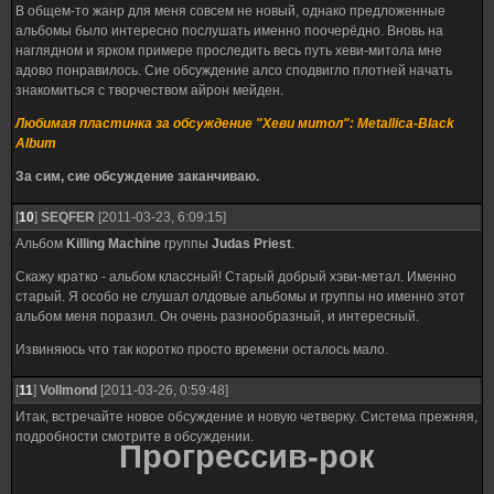
В общем-то жанр для меня совсем не новый, однако предложенные
альбомы было интересно послушать именно поочерёдно. Вновь на
наглядном и ярком примере проследить весь путь хеви-митола мне
адово понравилось. Сие обсуждение алсо сподвигло плотней начать
знакомиться с творчеством айрон мейден.
Любимая пластинка за обсуждение "Хеви митол": Metallica-Black
Album
За сим, сие обсуждение заканчиваю.
[
10
]
SEQFER
[2011-03-23, 6:09:15]
Альбом
Killing Machine
группы
Judas Priest
.
Скажу кратко - альбом классный! Старый добрый хэви-метал. Именно
старый. Я особо не слушал олдовые альбомы и группы но именно этот
альбом меня поразил. Он очень разнообразный, и интересный.
Извиняюсь что так коротко просто времени осталось мало.
[
11
]
Vollmond
[2011-03-26, 0:59:48]
Итак, встречайте новое обсуждение и новую четверку. Система прежняя,
подробности смотрите в обсуждении.
Прогрессив-рок