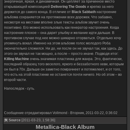
энергичная, яркая, и динамичная. Он цепляет за причинное место
открывающей композицией
Delivering The Goods
и крепко за него
держится до самого конца. В отличие от
Black Sabbath
настроение
альбома сохраняется на протяжении всех дорожек. Что забавно,
несмотря на местами вполне злые тексты альбом звучит очень
позитивно. Его можно использовать как генератор настроения. Когда
настроение плохое – она дарит улыбку и желание идти дальше. В
противном случае под нее можно шикарно оторваться. Отдельно хочу
упомянуть вокал. Именно на этом альбоме голос молодого Роба
окончательно сложился. Ни до, ни после он не звучал так, как здесь. До
этого он звучал не так мощно, а после – просто иначе. Подводя итог:
Killing Machine
очень значимая пластинка для жанра. Это, фактически,
последний образец того веселого, яркого и беззаботного хеви, которым
он был в 70х. Дальше он заметно помрачнеет и потяжелеет, и от того,
что есть на этой пластинке не останется почти ничего. Но об этом – во
второй части.
Напоследок - суть.
Сообщение отредактировал
Vollmond
-
Вторник, 2011-03-22, 0:36:02
[
9
]
Source
[2011-03-23, 1:58:36]
Metallica-Black Album