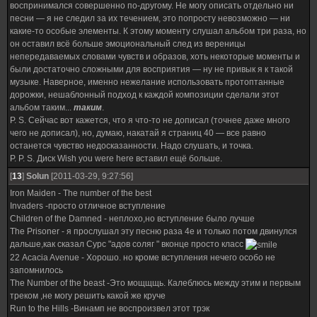
воспринимался совершенно по-другому. Не могу описать отдельно ни
песни — я не следил за их течением, это попросту невозможно — ни
какие-то особые элементы. К этому моменту слушал альбом три раза, но
он оставил всё больше эмоциональный след из вереницы
непередаваемых словами чувств и образов, хоть некоторые моменты и
были достаточно сложными для восприятия — ну не привык я к такой
музыке. Наверное, именно нежелание использовать протоптанные
дорожки, нешаблонный подход к каждой композиции сделали этот
альбом таким...
таким
.
P. S. Сейчас вот кажется, что я что-то не дописал (точнее даже много
чего не дописал), но, думаю, накатай я страниц 40 — все равно
останется чувство недосказанности. Надо слушать, и точка.
P. P. S. Диск Wish you were here вставил ещё больше.
[
13
]
Solun
[2011-03-29, 9:27:56]
Iron Maiden - The number of the best
Invaders -просто отличное вступление
Children of the Damned - неплохо,но вступление было лучше
The Prisoner - я прослушал эту песню раза 4е и только потом двинулся
дальше,как сказал Сурс "адов соляг " вконце просто класс
22 Acacia Avenue - Хорошо. но кроме вступления нечего особо не
запомнилось
The Number of the beast -Это мощщщь. Калеблюсь между этим и первым
треком ,не могу решить какой же круче
Run to the Hills -Винамп не воспроизвел этот трэк