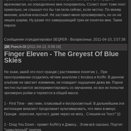
мрачноватая, но определенно мне понравилось. Солист поет тоже поет
прикольно, не слышал что бы так пели сейчас, если честно. По моему
мнению, альбом классный. Не заставил меня оргазмировать, но он не
лишен шарма. Ну разве что завершающий трек не понятен мне. Такие
пироги.
Сообщение отредактировал
SEQFER
-
Воскресенье, 2011-04-10, 3:57:38
[
20
]
Punch-Oi
[2011-04-12, 0:09:16]
Finger Eleven - The Greyest Of Blue
Skies
Не знаю, какой это пост-грандж ( растяжимое понятие )... При
прослушивании создались чёткие аналогии с Incubus и KoЯn. В данном
альбоме не хватает изюминки, не покидает ощущение дежа вю. Парни
честно пытаются экспериментировать со звучанием, но все их попытки
чрезмерно робки и теряются в общей массе.
1 - First Time - эмо гимн, плаксивый и беспросветный. В дальнейшем эти
интонации вокалист продолжает культивировать, что явно в минус.
Грандж - агрессия, протест, даже через не могу... Спишем на "пост" )))
2 - Drag You Down - привет KoЯn'у и Дэвису... Этим всё сказано. Портит
"замыленный" припев.