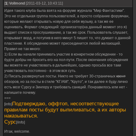
[
1
]
Vollmond
[2011-03-12, 10:43:11]
Идея такого клуба была взята на форуме журнала "Мир Фантастики".
Это не отдельная группа пользователей, а просто собрание форумчан,
которые желают открывать новую для себя музыку, а так же ее
оценивать. Формат следующий: организатор(на данный момент это я)
выдает список к прослушиванию, а так же срок. Пользователь слушает,
открывает ворд, и потупив в него минут 5 пишет то, что думает о данной
пластинке. К обсуждению может присоединится любой желающий.
Правил не так много:
1) Если вы начали принимать участие в конкретном обсуждении - то
будте добры не бросить его на пол-пути. После окончания обсуждения
вы можете не учавствовать в дальнейших, однако просьба все таки
учавствовать постоянно - в этом вся суть.
2) Писать развернутые посты. Никто не требует 30-страничных
квент
обзоров, но за посты в стиле "КГ/АМ", "Круто", и так далее я буду лично
есть мозг Сурсу и Зингеру и требовать санкций. Понравилось или нет -
напишите почему.
===
Подтверждаю, оффтоп, несоответствующие
[info]
правилам посты будут выпиливаться, а их авторы
наказываться.
Сурс
[/info]
Итак, welcome.