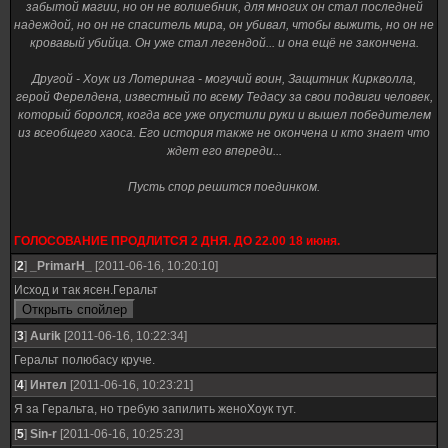
забытой магии, но он не волшебник, для многих он стал последней
надеждой, но он не спаситель мира, он убивал, чтобы выжить, но он не
кровавый убийца. Он уже стал легендой... и она ещё не закончена.
Другой - Хоук из Лотеринга - могучий воин, Защитник Киркволла,
герой Ферелдена, известный по всему Тедасу за свои подвиги человек,
который боролся, когда все уже опустили руки и вышел победителем
из всеобщего хаоса. Его история также не окончена и кто знает что
ждет его впереди...
Пусть спор решится поединком.
ГОЛОСОВАНИЕ ПРОДЛИТСЯ 2 ДНЯ. ДО 22.00 18 июня.
[
2
]
_PrimarH_
[2011-06-16, 10:20:10]
Исход и так ясен.Геральт
[
3
]
Aurik
[2011-06-16, 10:22:34]
Геральт полюбасу круче.
[
4
]
Интел
[2011-06-16, 10:23:21]
Я за Геральта, но требую запилить женоХоук тут.
[
5
]
Sin-r
[2011-06-16, 10:25:23]