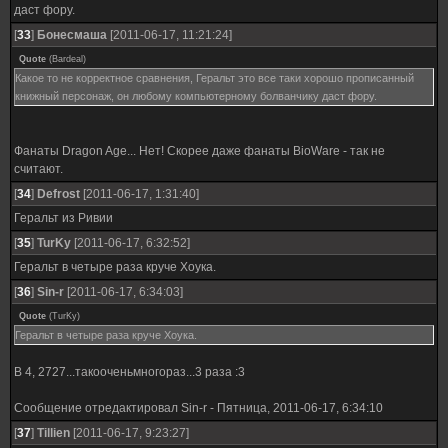
даст фору.
[
33
]
Бонесмаша
[2011-06-17, 11:21:24]
Quote
(
Bardeal
)
Какое то не корректное сравнения, Геральт это все таки хорошо прописанный
книжный персонаж, он любому компьютерному болванчику даст фору.
Фанаты Dragon Age... Нет! Скорее даже фанаты BioWare - так не
считают.
[
34
]
Defrost
[2011-06-17, 1:31:40]
Геральт из Ривии
[
35
]
TurKy
[2011-06-17, 6:32:52]
Геральт в четыре раза круче Хоука.
[
36
]
Sin-r
[2011-06-17, 6:34:03]
Quote
(
TurKy
)
Геральт в четыре раза круче Хоука.
В 4, 2727...такооченьмногораз...3 раза :3
Сообщение отредактировал
Sin-r
-
Пятница, 2011-06-17, 6:34:10
[
37
]
Tillien
[2011-06-17, 9:23:27]