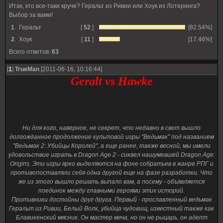
Итак, кто все-таки круче? Геральт из Ривии или Хоук из Лотеринга?
Выбор за вами!
1
.
Геральт
[
52
]
[82.54%]
2
.
Хоук
[
11
]
[17.46%]
Всего ответов:
63
[
1
]
TrueMan
[2011-06-16, 10:16:44]
Geralt vs Hawke
Ни для кого, наверное, не секрет, что недавно в свет вышло
долгожданное продолжение культовой игры "Ведьмак" под названием
"Ведьмак 2: Убийцы Королей", а еще ранее, также весной, мы имели
удовольствие играть в Dragon Age 2 - сиквел нашумевшей Dragon Age:
Origins. Эти игры ярко выделяются на фоне собратьев в жанре РПГ и
противопоставляли себя одна другой еще на фазе разработки. Что
же из этого вышло решать выпало вам, а посему - объявляется
поединок между главными героями этих историй.
Противники достойны друг друга. Первый - прославленный ведьмак
Геральт из Ривии, Белый Волк, убийца чудовищ, известный также как
Блавикенский мясник. Он мастер меча, но он не рыцарь, он адепт