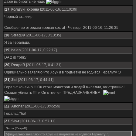
даже выбирать не надо
[
17
]
Колдун_кхорна
[2011-06-16, 11:10:39]
Чорный сталкир.
Сообщение отредактировал
socrat
-
Четверг, 2011-06-16, 11:26:35
[
18
]
Strag09
[2011-06-17, 0:13:35]
Я за Геральда.
[
19
]
balen
[2011-06-17, 0:22:17]
DA 2 ф топку
[
20
]
ReapeR
[2011-06-17, 0:41:31]
Официально заявляю что Хоук и в подметки не годится Геральту :3
[
21
]
3loI
[2011-06-17, 0:44:41]
Геральт конечно !!!!Он стока монстров и людей выпелил, аж страшно!
Создан убивать !!!!! и Он отмечен ПРЕДНАЗНАЧЕНИЕМ !
[
22
]
Anchar
[2011-06-17, 0:45:59]
Геральд *ба!
[
23
]
Sin-r
[2011-06-17, 0:57:11]
Quote
(
ReapeR
)
Официально заявляю что Хоук и в подметки не годится Геральту :3