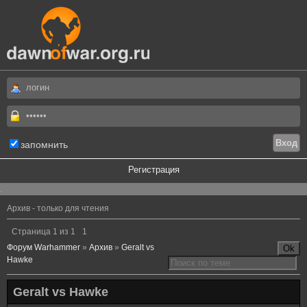
запомнить
Регистрация
.
Архив - только для чтения
Страница
1
из
1
1
Форум Warhammer
»
Архив
»
Geralt vs
Hawke
Geralt vs Hawke