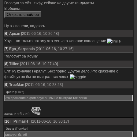
Голосую за Айз...тьфу, сейчас же другие кандидаты.
В общем....
Ну вы понели, надеюсь.
[
6
]
Аркан
[2011-06-16, 10:26:48]
Хоук... но только потому что есть его женское воплощение
[
7
]
Ego_Serpentis
[2011-06-16, 10:27:16]
*голосует за Хоука*
[
8
]
Tillien
[2011-06-16, 10:27:40]
Епт, ну конечно Геральт. Бесспорно. Другое дело, что сражение с
фемХоук он бы не выиграл так легко.
[
9
]
TrueMan
[2011-06-16, 10:28:23]
Quote
(
Tillien
)
что сражение с фемХоук он бы не выиграл так легко.
завалил бы иё
[
10
]
_PrimarH_
[2011-06-16, 10:30:17]
Quote
(
TrueMan
)
завалил бы иё