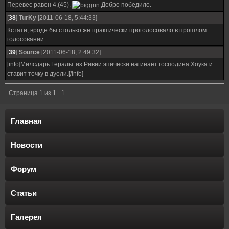
Перевес равен 4,(45).
Добро победило.
[
38
]
TurKy
[2011-06-18, 5:44:33]
Кстати, вроде бы столько же практически проголосовало в прошлом
голосовании.
[
39
]
Source
[2011-06-18, 2:49:32]
[info]Милсдарь Геральт из Ривии эпически нагинает господина Хоука и
ставит точку в дуели.[/info]
Страница
1
из
1
1
Главная
Новости
Форум
Статьи
Галерея