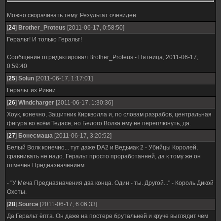
Можно сворачивать тему. Результат очевиден
[
24
]
Brother_Proteus
[2011-06-17, 0:58:50]
Геральт! И только Геральт!
Сообщение отредактировал
Brother_Proteus
-
Пятница, 2011-06-17,
0:59:40
[
25
]
Solun
[2011-06-17, 1:17:01]
Геральт из Ривии .
[
26
]
Windcharger
[2011-06-17, 1:30:36]
Хоук, конечно, Защитник Киркволла и, по словам разрабов, центральная
фигура во всём Тедасе, но Белого Волка ему не переплюнуть, да.
[
27
]
Бонесмаша
[2011-06-17, 3:20:52]
Белый Волк конечно... тут даже DA2 и Ведьмак 2 - Убийцы Королей,
сравнивать не надо. Геральт просто проработанней, да к тому же он
отмечен Предназначением.
- "У Меча Предназначения два конца. Один - ты. Другой..." - Король Дикой
Охоты.
[
28
]
Source
[2011-06-17, 6:06:33]
Да Геральт ёпта. Он даже на постере брутальней и круче выглядит чем