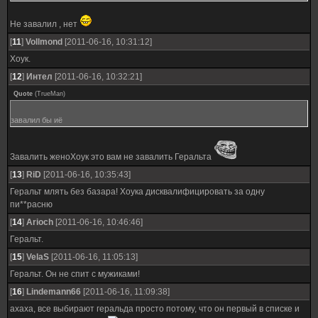
Не завалил , нет
[
11
]
Vollmond
[2011-06-16, 10:31:12]
Хоук.
[
12
]
Интел
[2011-06-16, 10:32:21]
Quote
(
TrueMan
)
завалил бы иё
Завалить женоХоук это вам не завалить Геральта
[
13
]
RiD
[2011-06-16, 10:35:43]
Геральт млять без базара! Хоука дисквалифицировать за одну
пи**расню
[
14
]
Arioch
[2011-06-16, 10:46:46]
Геральт.
[
15
]
VelaS
[2011-06-16, 11:05:13]
Геральт. Он не спит с мужиками!
[
16
]
Lindemann66
[2011-06-16, 11:09:38]
ахаха, все выбирают геральда просто потому, что он первый в списке и