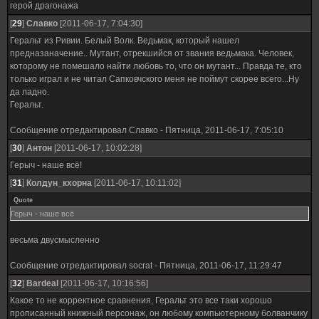
герой драгонажа
[
29
]
Славко
[2011-06-17, 7:04:30]
Геральт из Ривии. Белый Волк. Ведьмак, который нашел
предназаначение.. Мутант, отрекшийся от звания ведьмака. Человек,
которому не помешало найти любовь то, что он мутант... Правда те, кто
только играл и не читал Сапковчского меня не поймут скорее всего...Ну
да ладно.
Геральт.
Сообщение отредактировал
Славко
-
Пятница, 2011-06-17, 7:05:10
[
30
]
Антон
[2011-06-17, 10:02:28]
Герыч - наше всё!
[
31
]
Колдун_кхорна
[2011-06-17, 10:11:02]
Quote
Герыч - наше всё
весьма двусмысленно
Сообщение отредактировал
socrat
-
Пятница, 2011-06-17, 11:29:47
[
32
]
Bardeal
[2011-06-17, 10:16:56]
Какое то не корректное сравнения, Геральт это все таки хорошо
прописанный книжный персонаж, он любому компьютерному болванчику