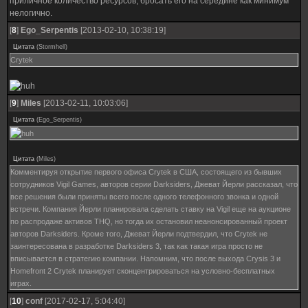
приличное количество ресурсов, бросать его на середине как минимум
нелогично.
[
8
]
Ego_Serpentis
[2013-02-10, 10:38:19]
Цитата
(
Stormhell
)
Crytek
[
9
]
Miles
[2013-02-11, 10:03:06]
Цитата
(
Ego_Serpentis
)
Цитата
(
Miles
)
Комментируя открытие первого офиса Crytek в США, состоящего из бывших
сотрудников Vigil Games, авторов серии Darksiders, Джеват Йерли рассказал, что
все решения были приняты всего после одного телефонного звонка и одной
встречи. Компания Йерли планировала сделать ставку на Vigil еще на аукционе
по распродаже активов THQ, но тогда их остановил неанонсированный проект
авторов Darksiders. Кроме того, Джеват Йерли подтвердил, что Crytek не
заинтересована в разработке Darksiders 3, так как такая игра просто не
вписывается в стратегию компании. Напомним, что после выхода Crysis 3 и
Homefront 2 Crytek планирует сконцентрироваться на условно-бесплатных
играх.
[
10
]
conf
[2017-02-17, 5:04:40]