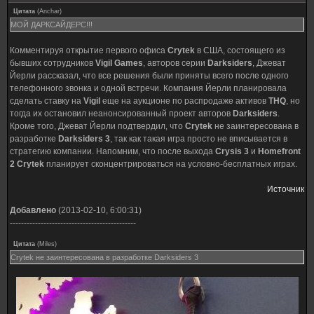
Цитата
(
Anchar
)
МОЙ ДАРКСАЙДЕРС!!!
Комментируя открытие первого офиса
Crytek
в США, состоящего из
бывших сотрудников
Vigil Games
, авторов серии
Darksiders
, Джеват
Йерли рассказал, что все решения были приняты всего после одного
телефонного звонка и одной встречи. Компания Йерли планировала
сделать ставку на
Vigil
еще на аукционе по распродаже активов
THQ
, но
тогда их остановил неанонсированный проект авторов
Darksiders
.
Кроме того, Джеват Йерли подтвердил, что
Crytek
не заинтересована в
разработке
Darksiders 3
, так как такая игра просто не вписывается в
стратегию компании. Напомним, что после выхода
Crysis 3
и
Homefront
2 Crytek
планирует сконцентрироваться на условно-бесплатных играх.
Источник
Добавлено
(2013-02-10, 6:00:31)
---------------------------------------------
Цитата
(
Miles
)
Crytek не заинтересована в разработке Darksiders 3