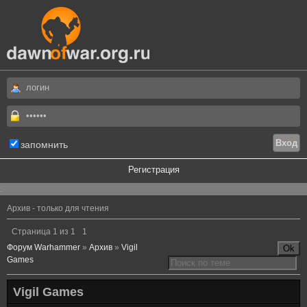
запомнить
Регистрация
.
Архив - только для чтения
Страница
1
из
1
1
Форум Warhammer
»
Архив
»
Vigil
Games
Vigil Games