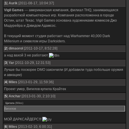
[
1
]
Aurik
[2011-08-17, 10:04:37]
Vigil Games
— американская компания, филиал THQ, занимающаяся
разработкой компьютерных игр. Компания расположенна в городе
Остин, штат Техас. Vigil Games основана художниками комиксов Джо
Мадурейра и Дэвидом Адамсос.
В текущий момент студия работает над Warhammer 40,000 Dark
Millenium и сиквелом игры Darksiders.
[
2
]
dimaorol
[2011-10-17, 8:52:28]
а над вахой 3 не работают
[
3
]
Yar
[2011-10-29, 12:31:53]
Лучше бы поскорее DMO закончили (И добавили туда побольше оружия
и авиации)
[
4
]
Miles
[2013-01-29, 11:59:36]
Проект умер, Вигилов купила Крайтек
[
5
]
Anchar
[2013-01-30, 2:10:10]
Цитата
(
Miles
)
Вигилов
МОЙ ДАРКСАЙДЕРС!!!
[
6
]
Miles
[2013-02-10, 6:00:31]