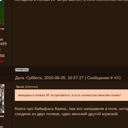
ые
489
0
50
ne
Дата: Суббота, 2010-06-05, 10:57:27 | Сообщение #
453
Quote
(
D@mned
)
женщины в полках ИГ встречаются, а есть полностью женские полки?
Книга про Кайафаса Каина, там его направили в полк, кот
соедине из двух полков, один женский другой мужской.
ые