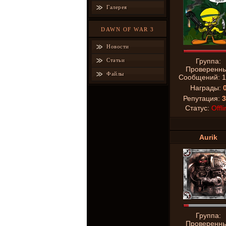
Галерея
DAWN OF WAR 3
Новости
Статьи
Группа:
Проверенн
Файлы
Сообщений:
1
Награды:
Репутация:
3
Статус:
Offli
Aurik
Группа:
Проверенн