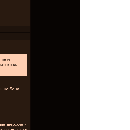
тлингов
том они были
и
 и на Ленд
ые зверские и
рты человека и