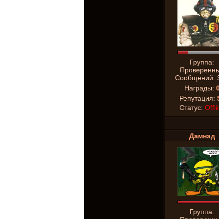
Группа:
Проверенн
Сообщений:
Награды:
Репутация:
Статус:
Offli
Дамнэд
Группа: