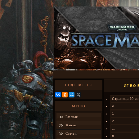
ПОДЕЛИТЬСЯ
ИГ ВО 
Страница
10
и
МЕНЮ
«
1
Главная
2
Файлы
…
Статьи
8