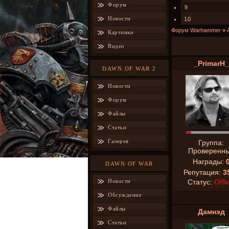
Форум
9
Новости
10
Форум Warhammer
»
Картинки
ИГ во вселенно
Видео
_PrimarH_
DAWN OF WAR 2
Новости
Форум
Файлы
Статьи
Галерея
Группа:
Проверенн
Награды:
DAWN OF WAR
Репутация:
3
Новости
Статус:
Offli
Обсуждение
Файлы
Дамнэд
Статьи