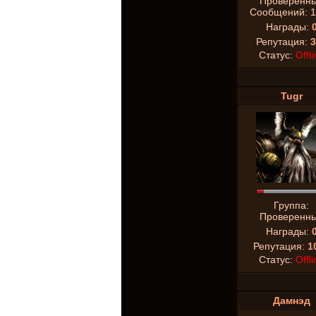
Проверенн
Сообщений:
1
Награды:
Репутация:
3
Статус:
Offli
Tugr
Группа:
Проверенн
Награды:
Репутация:
1
Статус:
Offli
Дамнэд