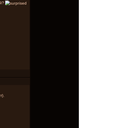
ий?
т).