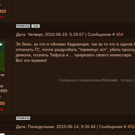
0
932
ne
Дата: Четверг, 2010-06-10, 5:26:07 | Сообщение #
454
Эх блин, за что я обожаю Кадианцев, так за то что в одном
отпинать ГС, почти раздолбать "терминус эст", убить прос
демона, позлить Тифуса и ... прирезать своего комиссара.
Вот это мужики!
Сообщение отредактировал
D@mned
-
Четверг, 
ые
489
0
50
ne
Дата: Понедельник, 2010-06-14, 8:26:44 | Сообщение #
455