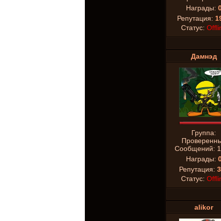
Награды:
Репутация:
1
Статус:
Offli
Дамнэд
Группа:
Проверенн
Сообщений:
1
Награды:
Репутация:
3
Статус:
Offli
alikor