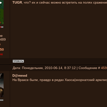
TUGR
, что? их и сейчас можно встретить на полях сражен
ые
489
0
50
ne
Дата: Понедельник, 2010-06-14, 8:37:12 | Сообщение #
459
D@mned
На Враксе были, правдо в редах Хаоса(кхорнатский армлис