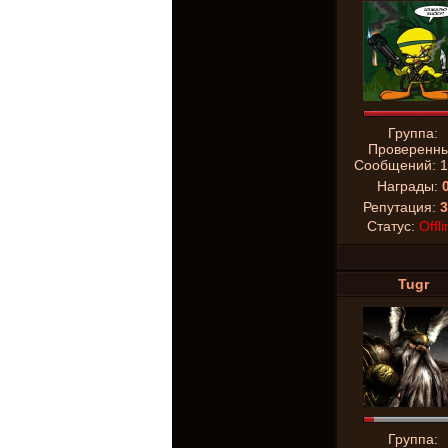
Группа:
Проверенн
Сообщений:
1
Награды:
Репутация:
3
Статус:
Offli
Tugr
Группа: