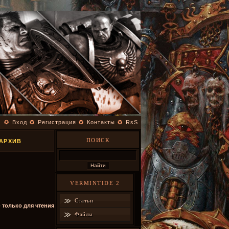
✪
Вход
✪
Регистрация
✪
Контакты
✪
RsS
ПОИСК
 АРХИВ
VERMINTIDE 2
Статьи
- только для чтения
Файлы