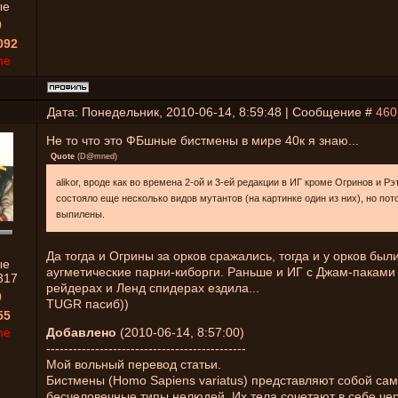
ые
0
092
ne
Дата: Понедельник, 2010-06-14, 8:59:48 | Сообщение #
460
Не то что это ФБшные бистмены в мире 40к я знаю...
Quote
(
D@mned
)
alikor, вроде как во времена 2-ой и 3-ей редакции в ИГ кроме Огринов и Рэ
состояло еще несколько видов мутантов (на картинке один из них), но по
выпилены.
Да тогда и Огрины за орков сражались, тогда и у орков был
ые
аугметические парни-киборги. Раньше и ИГ с Джам-паками
317
рейдерах и Ленд спидерах ездила...
0
TUGR пасиб))
55
ne
Добавлено
(2010-06-14, 8:57:00)
---------------------------------------------
Мой вольный перевод статьи.
Бистмены (Homo Sapiens variatus) представляют собой сам
бесчеловечные типы нелюдей. Их тела сочетают в себе че