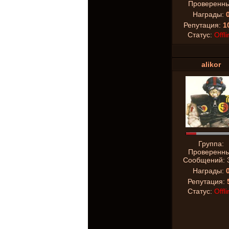
Проверенн
Награды:
Репутация:
1
Статус:
Offli
alikor
Группа:
Проверенн
Сообщений:
Награды:
Репутация:
Статус:
Offli