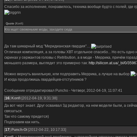
Спасибо за исполнение, понравилось, техника вообще будто с полей, где г
Quote
(
Konfi
)
Кто ищет свеженькие моды, заходите сюда
Да там шикарный мод "Меридианская гвардия"....
Отличная компиляция, а за головы ХВТ отдельное спасибо... Но есть одно н
скринах у сержантов головы с Retribution, а в моде - Меррика, причём гораз
меньшего размера, выглядит это примерно так:
http://silicon.at.ua/_bl/0/3596
Можно вернуть ванильную, или подправить Меррика, а лучше на выбор
И когда продолжишь гвардейцев-отступников ?
Сообщение отредактировал
Puncho
-
Четверг, 2012-04-19, 11:07:41
[
16
]
Konfi
[2012-04-19, 9:31:38]
Да вот черт знает. Друг осваивал 3д редактор, на нем модели были, а сейча
связаться.
Так что самому придется)
Подправим как нить.
[
17
]
Punch-Oi
[2012-04-22, 10:17:33]