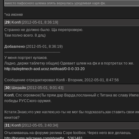
вместо пафосного шлема опять вернулась уродливая харя фк.
*на иконке
[
29
]
Konfi
[2012-05-01, 8:36:19]
Странно не должно было. Ща перепроверю.
Там полно всего. 8 длц)
Добавлено
(2012-05-01, 8:36:19)
---------------------------------------------
У меня портрет кулаков.
Ладно, держи таблетку общую) Одевает шлем на фк и в портретах то же.
http://adeptmech-aod.ucoz.net/load/0-0-0-33-20
Сообщение отредактировал
Konfi
-
Вторник, 2012-05-01, 8:47:56
[
30
]
Шерайн
[2012-05-01, 9:01:43]
Konfi
, Спс огромное)Ты прям дар Варда,посланный с Титана во славу Имп
победы РУССкого оружия.
Кстати.Знаю,что уже наглею,но-ты не мог бы подсказать,как ставить свои и
юнитов?
[
31
]
Konfi
[2012-05-05, 3:40:34]
Отыскиваешь на форуме релика Cope toolbox. Через него все делаешь.
http://forums.relicnews.com/showthr....5361481