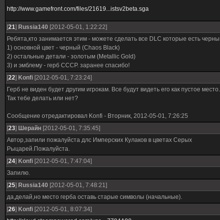
http://www.gamefront.com/files/21619...istsv2beta.sga
[
21
]
Russia140
[2012-05-01, 1:22:22]
Ребята,кто занимается этим - можете сделать все DLC которые есть черны
1) основной цвет - черный (Chaos Black)
2) остальные детали - золотым (Metallic Gold)
3) и эмблему - герб СССР. заранее спасибо!
[
22
]
Konfi
[2012-05-01, 7:23:24]
Герб не виден будет другим игрокам. Все будут видеть его как пустое место.
Так тебе делать или нет?
Сообщение отредактировал
Konfi
-
Вторник, 2012-05-01, 7:26:25
[
23
]
Шерайн
[2012-05-01, 7:35:45]
Автор,запили пожалуйста длс Имперских Кулаков в цветах Серых
Рыцарей.Пожалуйста.
[
24
]
Konfi
[2012-05-01, 7:47:04]
Запилю.
[
25
]
Russia140
[2012-05-01, 7:48:21]
да,делай,но место герба оставь старые символы (начальные).
[
26
]
Konfi
[2012-05-01, 8:07:34]