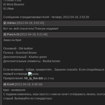
7) Death Corp
8) Word Bearers
9) Ultwe
Сообщение отредактировал
Konfi
-
Четверг, 2012-04-19, 2:52:20
[
2
]
Adrias
[2012-04-18, 9:02:42]
Вот он, мой спаситель! Плюсую недумая!
[
3
]
Punch-Oi
[2012-04-18, 9:21:46]
Заказ на Криг:
Основной - Ork leather
Полоса - Scorched Brown
Дополнительный - Kharloc green
Дополнительные элементы - Bestial brown
Если возможно - бэйдж, прикреплён... Заранее спасибо. Если сподобишься н
первый в очереди
Прикрепления:
h8_ig_five.dds
(21.5 Kb)
[
4
]
Konfi
[2012-04-18, 9:36:34]
Криг - конверсия.
С баджем извиняюсь, игра просто с ним не хочет отображать легион, поэто
старый. Выбирайте из стандартных.