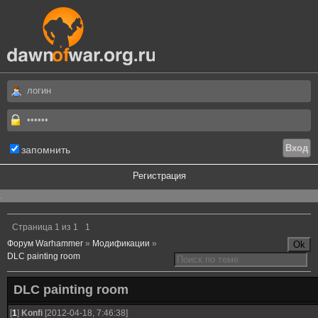
запомнить
Регистрация
.
Страница
1
из
1
1
Форум Warhammer
»
Модификации
»
DLC painting room
DLC painting room
[
1
]
Konfi
[2012-04-18, 7:46:38]