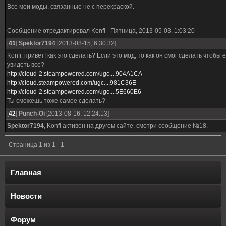
Все мои моды, связанные не с перекраской.
Сообщение отредактировал
Konfi
-
Пятница, 2013-05-03, 1:03:20
[
41
]
Spektor7194
[2013-08-15, 6:30:32]
Konfi, привет! как это сделать? Если это мод, то как он смог сделать чтобы 
увидеть все?
http://cloud-2.steampowered.com/ugc....904A1CA
http://cloud.steampowered.com/ugc....981C36E
http://cloud-2.steampowered.com/ugc....5E660E6
Ты сможешь тоже самое сделать?
[
42
]
Punch-Oi
[2013-08-16, 12:24:13]
Spektor7194
, Konfi активен на другом сайте, смотри сообщение №18.
Страница
1
из
1
1
Главная
Новости
Форум