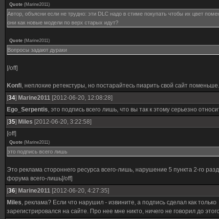
Quote
(
Marine2011
)
Автор, объясни если не трудно: эти DLC надо в стиме покупать чтобы их цвет поме
они как новые модели по верх старых идут?
Quote
(
Marine2011
)
Вопросы задают дураки
[/off]
Konfi
, неплохие ретекстуры, но постарайтесь пиарить свой сайт поменьше
[
34
]
Marine2011
[2012-06-20, 12:08:28]
Ego_Serpentis
, это подпись всего лишь, что вы так к этому серьезно относ
[
35
]
Miles
[2012-06-20, 3:22:58]
[off]
Quote
(
Marine2011
)
это подпись всего лишь
Это реклама стороннего ресурса всего-лишь, нарушение 5 пункта 2-го раз
форума всего-лишь[/off]
[
36
]
Marine2011
[2012-06-20, 4:27:35]
Miles
, реклама? Если что нарушил - извините, а подпись сделал как только
зарегистрировался на сайте. Про нее мне никто, ничего не говорил до это