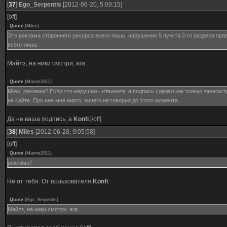
[
37
]
Ego_Serpentis
[2012-06-20, 5:09:15]
[off]
Quote
(
Miles
)
Это реклама стороннего ресурса всего-лишь, нарушение 5 пункта 2-го раздела пр
всего-лишь
Майлз, на ники смотри, ага.
Quote
(
Marine2011
)
Miles, реклама? Если что нарушил - извините, а подпись сделал как только зарегис
на сайте. Про нее мне никто, ничего не говорил до этого момента
Да не ваша подпись, а
Konfi
.[/off]
[
38
]
Miles
[2012-06-20, 9:05:58]
[off]
Quote
(
Marine2011
)
реклама?
Не от тебя. От пользователя
Konfi
.
Quote
(
Ego_Serpentis
)
Майлз, на ники смотри, ага.