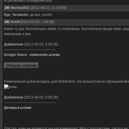
Я цитировал сообщение.[/off]
[
39
]
Marine2011
[2012-06-21, 11:10:49]
Ego_Serpentis
, да все, понял
[
40
]
Konfi
[2013-05-03, 1:04:06]
Какие то длс бесплатные, какие то покупаешь. Бесплатные вроде орки, нид
имперские и все.
Добавлено
(2013-05-03, 0:56:36)
---------------------------------------------
Колдун Хаоса - изменение шлема
Измененный шлем колдуна, для Retribution. На культистов не обращаем В
Добавлено
(2013-05-03, 0:58:26)
---------------------------------------------
Диомед в шлеме
Для тех, кому не нравится лысый коммандер. Мод с портретами, так что не