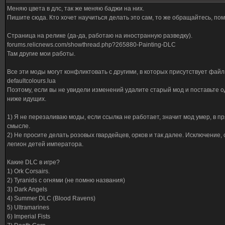
Меняю цвета в длс, так же меняю баджи на них.
Пишите сюда. Кто хочет научиться делать это сам, то же обращайтесь, пом
Страница на релике (да-да, работаю на иностранную разведку).
forums.relicnews.com/showthread.php?265880-Painting-DLC
Там другие мои работы.
Все эти моды могут конфликтовать с другими, в которых присутствует файл
defaultcolours.lua
Поэтому, если вы не увидели изменений удалите старый мод и поставьте о
ниже идущих.
1) Я не перезаливаю моды, если ссылка не работает, значит мод умер, в п
смысле.
2) Не просите делать розовых гвардейцев, орков и так далее. Исключение, 
легион детей императора.
Какие DLC в игре?
1) Ork Corsairs.
2) Tyranids с огнями (не помню названия)
3) Dark Angels
4) Summer DLC (Blood Ravens)
5) Ultramarines
6) Imperial Fists