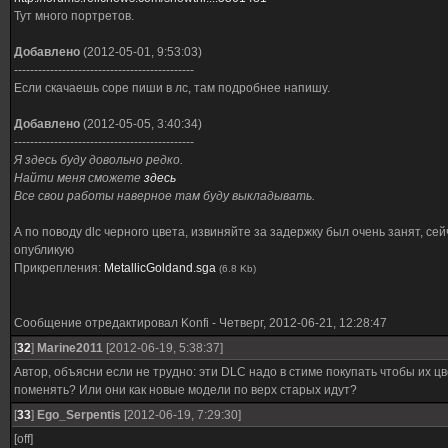
Тут много портретов.
Добавлено
(2012-05-01, 9:53:03)
---------------------------------------------
Если скачаешь cope пиши в лс, там подробнее напишу.
Добавлено
(2012-05-05, 3:40:34)
---------------------------------------------
Я здесь буду довольно редко.
Найти меня сможете
здесь
Все свои работы наверное там буду выкладывать.
А по поводу dlc черного цвета, извиняйте за задержку был очень занят, сей
опубликую
Прикрепления:
MetallicGoldand.sga
(6.8 Kb)
Сообщение отредактировал
Konfi
-
Четверг, 2012-06-21, 12:28:47
[
32
]
Marine2011
[2012-06-19, 5:38:37]
Автор, объясни если не трудно: эти DLC надо в стиме покупать чтобы их цв
поменять? Или они как новые модели по верх старых идут?
[
33
]
Ego_Serpentis
[2012-06-19, 7:29:30]
[off]