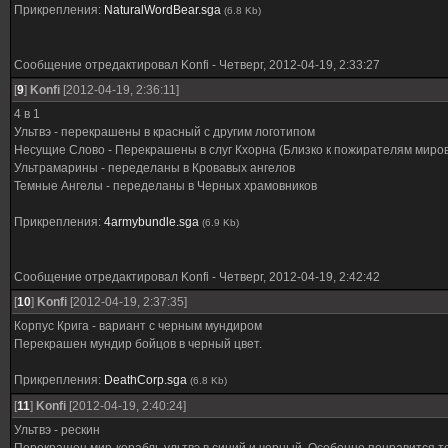
Прикрепления:
NaturalWordBear.sga
(6.8 Kb)
Сообщение отредактировал
Konfi
-
Четверг, 2012-04-19, 2:33:27
[
9
]
Konfi
[2012-04-19, 2:36:11]
4 в 1
Ультвэ - перекрашены в красный с другим логотипом
Несущие Слово - Перекрашены в слуг Кхорна (Близко к пожирателям миров
Ультрамарины - переделаны в Кровавых ангелов
Темные Ангелы - переделаны в Черных храмовников
Прикрепления:
4armybundle.sga
(6.9 Kb)
Сообщение отредактировал
Konfi
-
Четверг, 2012-04-19, 2:42:42
[
10
]
Konfi
[2012-04-19, 2:37:35]
Корпус Крига - вариант с черным мундиром
Перекрашен мундир бойцов в черный цвет.
Прикрепления:
DeathCorp.sga
(6.8 Kb)
[
11
]
Konfi
[2012-04-19, 2:40:24]
Ультвэ - рескин