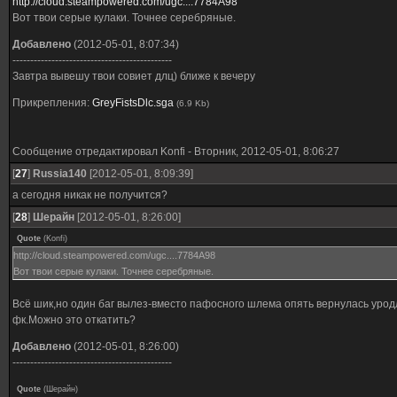
http://cloud.steampowered.com/ugc....7784A98
Вот твои серые кулаки. Точнее серебряные.
Добавлено
(2012-05-01, 8:07:34)
---------------------------------------------
Завтра вывешу твои совиет длц) ближе к вечеру
Прикрепления:
GreyFistsDlc.sga
(6.9 Kb)
Сообщение отредактировал
Konfi
-
Вторник, 2012-05-01, 8:06:27
[
27
]
Russia140
[2012-05-01, 8:09:39]
а сегодня никак не получится?
[
28
]
Шерайн
[2012-05-01, 8:26:00]
Quote
(
Konfi
)
http://cloud.steampowered.com/ugc....7784A98
Вот твои серые кулаки. Точнее серебряные.
Всё шик,но один баг вылез-вместо пафосного шлема опять вернулась урод
фк.Можно это откатить?
Добавлено
(2012-05-01, 8:26:00)
---------------------------------------------
Quote
(
Шерайн
)