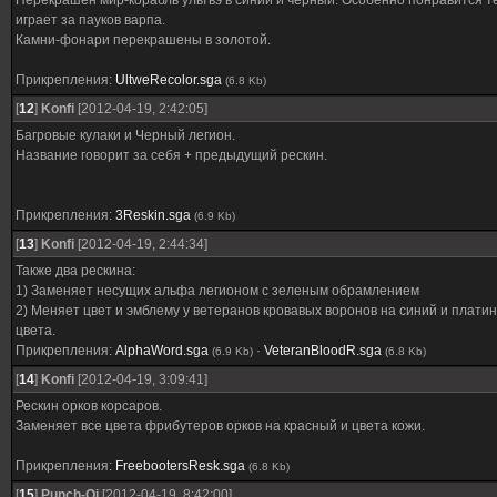
Перекрашен мир-корабль ультвэ в синий и черный. Особенно понравится т
играет за пауков варпа.
Камни-фонари перекрашены в золотой.
Прикрепления:
UltweRecolor.sga
(6.8 Kb)
[
12
]
Konfi
[2012-04-19, 2:42:05]
Багровые кулаки и Черный легион.
Название говорит за себя + предыдущий рескин.
Прикрепления:
3Reskin.sga
(6.9 Kb)
[
13
]
Konfi
[2012-04-19, 2:44:34]
Также два рескина:
1) Заменяет несущих альфа легионом с зеленым обрамлением
2) Меняет цвет и эмблему у ветеранов кровавых воронов на синий и плати
цвета.
Прикрепления:
AlphaWord.sga
·
VeteranBloodR.sga
(6.9 Kb)
(6.8 Kb)
[
14
]
Konfi
[2012-04-19, 3:09:41]
Рескин орков корсаров.
Заменяет все цвета фрибутеров орков на красный и цвета кожи.
Прикрепления:
FreebootersResk.sga
(6.8 Kb)
[
15
]
Punch-Oi
[2012-04-19, 8:42:00]