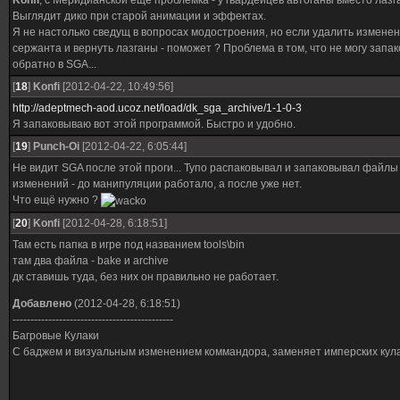
Konfi
, с Меридианской ещё проблемка - у гвардейцев автоганы вместо лазг
Выглядит дико при старой анимации и эффектах.
Я не настолько сведущ в вопросах модостроения, но если удалить измене
сержанта и вернуть лазганы - поможет ? Проблема в том, что не могу запак
обратно в SGA...
[
18
]
Konfi
[2012-04-22, 10:49:56]
http://adeptmech-aod.ucoz.net/load/dk_sga_archive/1-1-0-3
Я запаковываю вот этой программой. Быстро и удобно.
[
19
]
Punch-Oi
[2012-04-22, 6:05:44]
Не видит SGA после этой проги... Тупо распаковывал и запаковывал файлы
изменений - до манипуляции работало, а после уже нет.
Что ещё нужно ?
[
20
]
Konfi
[2012-04-28, 6:18:51]
Там есть папка в игре под названием tools\bin
там два файла - bake и archive
дк ставишь туда, без них он правильно не работает.
Добавлено
(2012-04-28, 6:18:51)
---------------------------------------------
Багровые Кулаки
С баджем и визуальным изменением коммандора, заменяет имперских кула