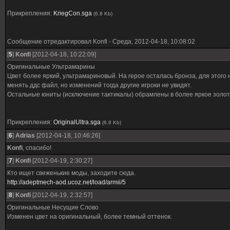
Прикрепления:
KriegCon.sga
(6.8 Kb)
Сообщение отредактировал
Konfi
-
Среда, 2012-04-18, 10:08:02
[
5
]
Konfi
[2012-04-18, 10:22:09]
Оригинальные Ультрамарины
Цвет более яркий, ультрамариновый. На герое осталась бронза, для этого 
менять ддс файл, но изменений тогда другие игроки не увидят.
Остальные юниты (исключение тактикалы) обрамлены в более яркое золот
Прикрепления:
OriginalUltra.sga
(6.8 Kb)
[
6
]
Adrias
[2012-04-18, 10:46:26]
Konfi
, спасибо!
[
7
]
Konfi
[2012-04-19, 2:30:27]
Кто ищет свеженькие моды, заходите сюда.
http://adeptmech-aod.ucoz.net/load/armii/5
[
8
]
Konfi
[2012-04-19, 2:32:57]
Оригинальные Несущие Слово
Изменен цвет на оригинальный, более темный оттенок.