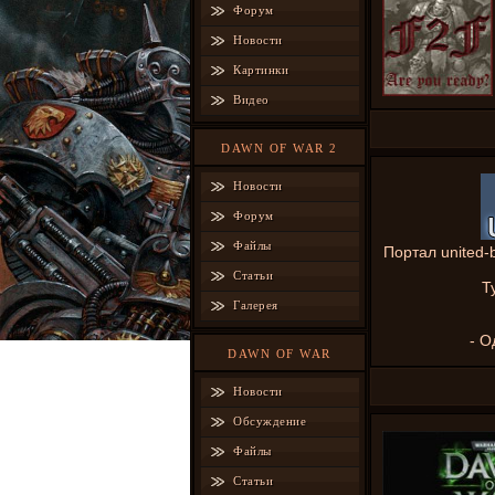
Форум
Новости
Картинки
Видео
DAWN OF WAR 2
Новости
Форум
Файлы
Портал united-
Статьи
Т
Галерея
- О
DAWN OF WAR
Новости
Обсуждение
Файлы
Статьи