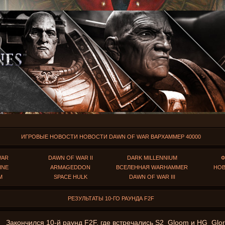
ИГРОВЫЕ НОВОСТИ НОВОСТИ DAWN OF WAR ВАРХАММЕР 40000
WAR
DAWN OF WAR II
DARK MILLENNIUM
INE
ARMAGEDDON
ВСЕЛЕННАЯ WARHAMMER
НОВ
M
SPACE HULK
DAWN OF WAR III
РЕЗУЛЬТАТЫ 10-ГО РАУНДА F2F
Закончился 10-й раунд F2F, где встречались S2_Gloom и HG_Glor