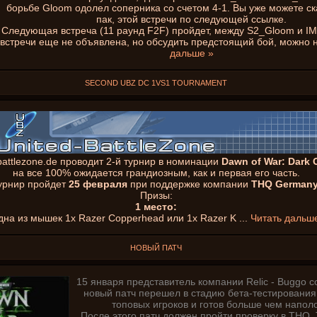
борьбе Gloom одолел соперника со счетом 4-1. Вы уже можете ск
пак, этой встречи по следующей ссылке.
Следующая встреча (11 раунд F2F) пройдет, между S2_Gloom и IM
встречи еще не объявлена, но обсудить предстоящий бой, можно 
дальше »
SECOND UBZ DC 1VS1 TOURNAMENT
battlezone.de проводит 2-й турнир в номинации
Dawn of War: Dark 
на все 100% ожидается грандиозным, как и первая его часть.
урнир пройдет
25 февраля
при поддержке компании
THQ German
Призы:
1 место:
дна из мышек 1x Razer Copperhead или 1x Razer K
...
Читать дальш
НОВЫЙ ПАТЧ
15 января представитель компании Relic - Buggo с
новый патч перешел в стадию бета-тестирования
топовых игроков и готов больше чем напол
После этого патч должен пройти проверку в THQ.