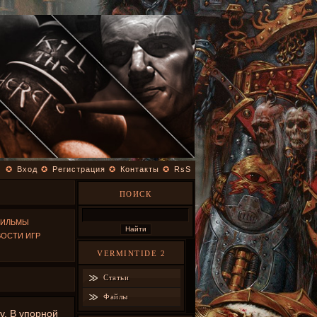
✪
Вход
✪
Регистрация
✪
Контакты
✪
RsS
ПОИСК
ФИЛЬМЫ
ОСТИ ИГР
VERMINTIDE 2
Статьи
Файлы
y. В упорной