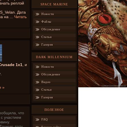
ачать реплэй
SPACE MARINE
S_Velan. Дата
Новости
на на
...
Читать
Файлы
Обсуждение
Статьи
Галерея
DARK MILLENNIUM
Crusade 1x1
, и
Новости
y
.
Обсуждение
Видео
е »
Статьи
Галерея
ПОЛЕЗНОЕ
ообщила, что
 с участием
FAQ
овину.
 Точную дату