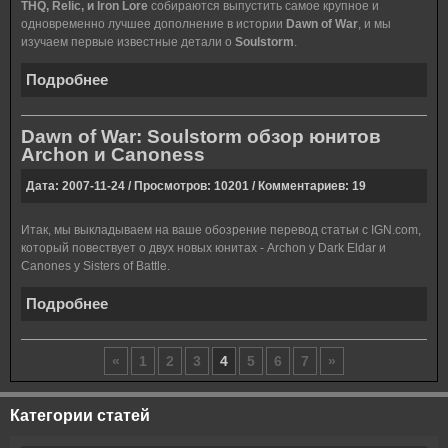
THQ, Relic, и Iron Lore
собираются выпустить самое крупное и
одновременно лучшее дополнение в истории
Dawn of War
, и мы
изучаем первые известные детали о
Soulstorm
.
Подробнее
Dawn of War: Soulstorm обзор юнитов
Archon и Canoness
Дата: 2007-11-24 / Просмотров: 10201 / Комментариев: 19
Итак, мы выкладываем на ваше обозрение перевод статьи с IGN.com,
который повествует о двух новых юнитах - Archon у Dark Eldar и
Canones у Sisters of Battle.
Подробнее
«
1
2
3
4
5
6
7
»
Категории статей