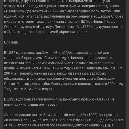
В 1985 году группа «Алиса» снялась в телефильме «Переступить
черту», а в 1987 году на экраны вышел фильм Валерия Огородникова
«Взломщик», где Константин Кинчев сыграл главную роль. Летом 1988
года «Алиса» отыграла выступление на рок-концерте во Дворце Спорта
в Киеве, в котором также принимали участие «ДДТ», «Чёрный Кофе»,
Ольга Кормухина и «Наутилус Помпилиус». А в 1989 году группа поехала
в США с концертной программой «Красная волна».
Блокада
В 1987 году вышел альбом — «БлокАДА», ставший основой для
концертной программы. В том же году К. Кинчев принял участие в
исполнении песни «Комсомольский билет» с альбома «Гласность»
группы «Объект насмешек». В 1989 году «Алиса» записала альбом «Ст.
206 ч. 2», переполненный вызывающими текстами, в которых
обсуждались, в основном, проблемы жёсткой цензуры в Советском
Союзе. Мастер-диск альбом была утеряна и нашлась только в 1994 году.
Тогда же альбом и был издан.
В 1991 году Константин получил музыкальную премию «Овация» в
номинации «Лучший рок-певец».
Далее последовали альбомы «Шестой лесничий» (1989), концертник
«Шабаш» (1991), «Для Тех, Кто Свалился с Луны» (1993) (где есть песня
«Плач», которая считается посвящением Дмитрию Ревякину [1]), в