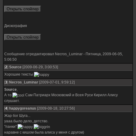
Дискография
Сообщение отредактировал
Necros_Luminar
-
Пятница, 2009-06-05,
5:06:50
[
2
]
Source
[2009-06-29, 3:00:53]
Хорошие тексты
[
3
]
Necros_Luminar
[2009-07-01, 9:59:12]
Source
,
А то
Сам Патриарх Московский и Всея Руси Кирилл Алису
слушает.
[
4
]
happygoreanus
[2009-08-18, 10:27:56]
Жар бог Шуга...
уааа.было дело, детство.
"панки"
наравне с кишом была алиса у меня с другом)