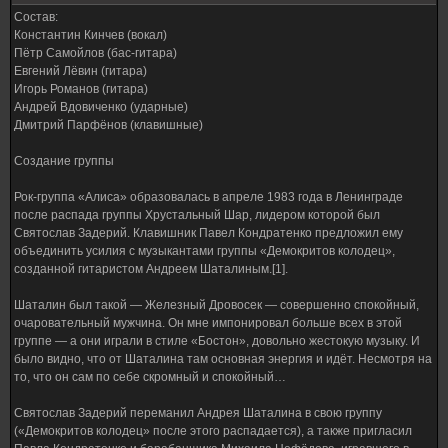
Состав:
Константин Кинчев (вокал)
Пётр Самойлов (бас-гитара)
Евгений Лёвин (гитара)
Игорь Романов (гитара)
Андрей Вдовиченко (ударные)
Дмитрий Парфёнов (клавишные)
Создание группы
Рок-группа «Алиса» образовалась в апреле 1983 года в Ленинграде
после распада группы Хрустальный Шар, лидером которой был
Святослав Задерий. Клавишник Павел Кондратенко предложил ему
объединить усилия с музыкантами группы «Демокритов колодец»,
созданной гитаристом Андреем Шаталиным.[1].
Шаталин был такой — Железный Дровосек — совершенно спокойный,
очаровательный мужчина. Он мне импонировал больше всех в этой
группе — а они играли в стиле «Бостон», довольно жестокую музыку. И
было видно, что от Шаталина там основная энергия и идёт. Несмотря на
то, что он сам по себе скромный и спокойный…
Святослав Задерий переманил Андрея Шаталина в свою группу
(«Демокритов колодец» после этого распадается), а также пригласил