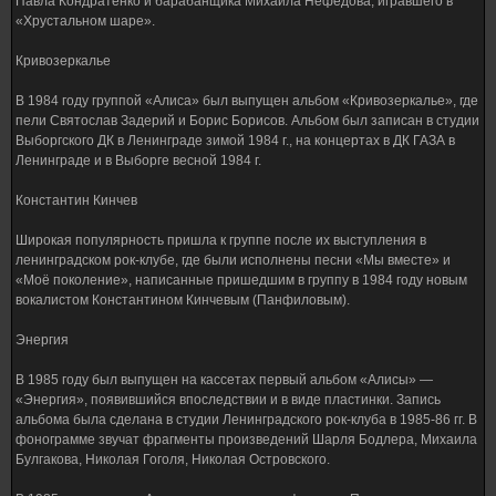
Павла Кондратенко и барабанщика Михаила Нефёдова, игравшего в
«Хрустальном шаре».
Кривозеркалье
В 1984 году группой «Алиса» был выпущен альбом «Кривозеркалье», где
пели Святослав Задерий и Борис Борисов. Альбом был записан в студии
Выборгского ДК в Ленинграде зимой 1984 г., на концертах в ДК ГАЗА в
Ленинграде и в Выборге весной 1984 г.
Константин Кинчев
Широкая популярность пришла к группе после их выступления в
ленинградском рок-клубе, где были исполнены песни «Мы вместе» и
«Моё поколение», написанные пришедшим в группу в 1984 году новым
вокалистом Константином Кинчевым (Панфиловым).
Энергия
В 1985 году был выпущен на кассетах первый альбом «Алисы» —
«Энергия», появившийся впоследствии и в виде пластинки. Запись
альбома была сделана в студии Ленинградского рок-клуба в 1985-86 гг. В
фонограмме звучат фрагменты произведений Шарля Бодлера, Михаила
Булгакова, Николая Гоголя, Николая Островского.