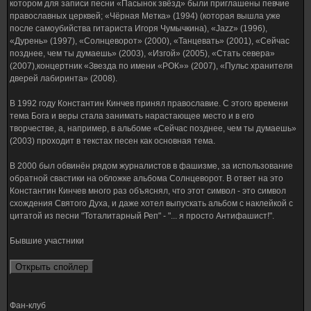
котором для записи песни «Пасынок звёзд» были приглашены певчие
православных церквей; «Чёрная Метка» (1994) (которая вышла уже
после самоубийства гитариста Игоря Чумычкина), «Jazz» (1996),
«Дурень» (1997), «Солнцеворот» (2000), «Танцевать» (2001), «Сейчас
позднее, чем ты думаешь» (2003), «Изгой» (2005), «Стать севера»
(2007),концертник «Звезда по имени «РОК»» (2007), «Пульс хранителя
дверей лабиринта» (2008).
В 1992 году Константин Кинчев принял православие. С этого времени
тема Бога и веры стала занимать нарастающее место и в его
творчестве, а, например, в альбоме «Сейчас позднее, чем ты думаешь»
(2003) проходит в текстах песен как основная тема.
В 2000 был обвинён рядом журналистов в фашизме, за использование
обратной свастики на обложке альбома Солнцеворот. В ответ на это
Константин Кинчев много раз объяснял, что этот символ - это символ
схождения Святого Духа, и даже хотел выпускать альбом с наклейкой с
цитатой из песни "Тоталитарный Реп" - "... я просто Антифашист!".
Бывшие участники
Фан-клуб