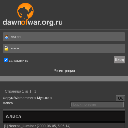
запомнить
Регистрация
.
Страница
1
из
1
1
Форум Warhammer
»
Музыка
»
Алиса
Алиса
[
1
]
Necros_Luminar
[2009-06-05, 5:05:14]