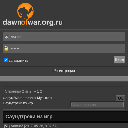
запомнить
Регистрация
.
Страница
2
из
2
«
1
2
Форум Warhammer
»
Музыка
»
Саундтреки из игр
Саундтреки из игр
[
51
]
AdminZ
[2017-05-28, 8:37:57]