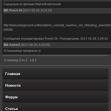
Саундтрек из фильма Warcraft неплохой
[
52
]
Punch-Oi
[2017-05-29, 0:24:32]
http://www.playground.ru/files/aliens_colonial_marines_ost_ofitsialnyj_saundtre
69596/
Сообщение отредактировал
Punch-Oi
-
Понедельник, 2017-05-29, 0:28:14
[
53
]
AdminZ
[2017-06-20, 6:20:05]
Устрашающе прекрасен ))
Страница
2
из
2
«
1
2
Главная
Новости
Форум
Статьи