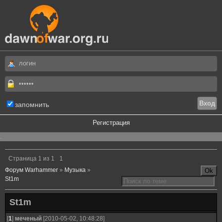
запомнить
Регистрация
.
Страница
1
из
1
1
Форум Warhammer
»
Музыка
»
St1m
St1m
[
1
]
меченый
[2010-05-02, 10:48:28]