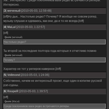
Хм... Интересно. Среди поклонников вахи редко встречаются реперы.
Интересно.
[
3
]
меченый
[2010-05-03, 12:59:48]
[off]Ну дык... Настолько редко? Почему? Я вообще не совсем рэпер,
музыку слушаю и одеваюсь, как они, да и то не всегда.[/off]
[
4
]
MaLal
[2010-05-03, 1:22:57]
[off]
Quote
(
меченый
)
Настолько редко?
Ты второй за последние полтора года которые я отчетливо помню
Quote
(
меченый
)
Почему?
Характер не тот у реперов наверное.[/off]
[
5
]
Vollmond
[2010-05-03, 1:24:06]
Собственно, ничем не интересный проэкт, еще один в копилке русской
рэп-сцены.
[
6
]
ReapeR
[2010-05-03, 1:39:57]
[off]
Quote
(
MaLal
)
Среди поклонников вахи редко встречаются реперы.