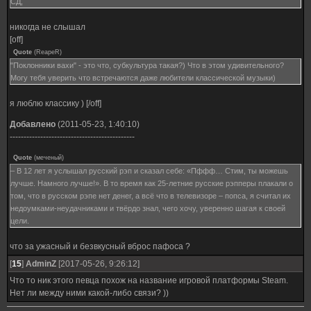
СД,
никогда не слышал
[off]
Quote
(
ReapeR
)
"Поклонники вахи" - это что, субкультура такая?) Что в этом удивительного?
Могу тебя уверить что встречаются даже любители классической музыки)
я люблю классику ) [/off]
Добавлено
(2011-05-23, 1:40:10)
---------------------------------------------
Quote
(
меченый
)
– В 12 лет я услышал русский рэп и сказал себе: «Пффф… Стим, ты можешь
лучше. Намного лучше!». В то время как 25-летние русские рэпперы плакали о
том, что в русском рэпе нет денег, а всё что в телевизоре – попса, я считал их
недоумками-неудачниками и твёрдо знал, чего хочу, уверенно шагая к своей
цели.
что за ужасный и безвкусный вброс пафоса ?
[
15
]
AdminZ
[2017-05-26, 9:26:12]
Что то ник этого певца похож на название игровой платформы Steam.
Нет ли между ними какой-либо связи? ))