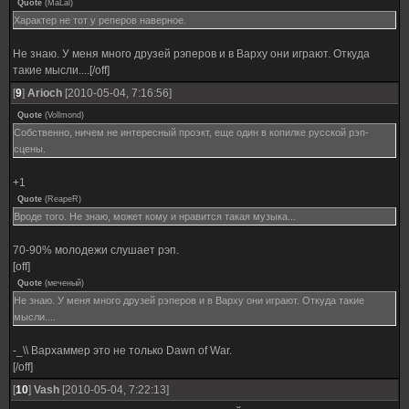
Quote
(
MaLal
)
Характер не тот у реперов наверное.
Не знаю. У меня много друзей рэперов и в Варху они играют. Откуда
такие мысли....[/off]
[
9
]
Ariоch
[2010-05-04, 7:16:56]
Quote
(
Vollmond
)
Собственно, ничем не интересный проэкт, еще один в копилке русской рэп-
сцены.
+1
Quote
(
ReapeR
)
Вроде того. Не знаю, может кому и нравится такая музыка...
70-90% молодежи слушает рэп.
[off]
Quote
(
меченый
)
Не знаю. У меня много друзей рэперов и в Варху они играют. Откуда такие
мысли....
-_\\ Вархаммер это не только Dawn of War.
[/off]
[
10
]
Vash
[2010-05-04, 7:22:13]