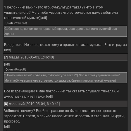
"Поклонники вахи" - это что, субкультура такая?) Что в этом
удивительного? Могу тебя уверить что встречаются даже любители
классической музыки)[/off]
Quote
(
Vollmond
)
Собственно, ничем не интересный проэкт, еще один в копилке русской рэп-
сцены.
Вроде того. Не знаю, может кому и нравится такая музыка... Что ж, рад за
них)
[
7
]
MaLal
[2010-05-03, 1:46:40]
[off]
Quote
(
ReapeR
)
"Поклонники вахи" - это что, субкультура такая?) Что в этом удивительного?
Могу тебя уверить что встречаются даже любители классической музыки)
Все встречающиеся мне поклонники так сказать слушали тяжеляк. Я
думал менталитет такой.[/off]
[
8
]
меченый
[2010-05-04, 6:40:41]
Vollmond
, почему? Вообще, раньше он был никем, точнее простым
"проектом" Серёги, а сейчас более-менее известным стал. Как ни крути,
прогресс.
[off]