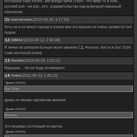
послушал пару песен...как всегда чукча стайл - что вижу то и пою...
русский рэп - не рэп...это...издевательство над культурой смешный
обезьянок
[
11
]
marvel-men
[2010-06-30, 9:17:59]
Хоть он и из моего города и рэпер мне его музыка не очень нравится Guf
лудше.
[
12
]
DIMAti
[2010-08-12, 2:36:08]
Я лично из рэперов больше всего уважаю СД, Ноггано, Каста и Guf. S1im
тоже неплохой рэпер.
[
13
]
Gemini
[2010-08-16, 1:20:11]
Мдааааа.... Но не буду холиварить
[
14
]
Solun
[2011-05-23, 1:40:10]
Quote
(
DIMAti
)
Guf. S1im
дрянь по моему скромному мнению
Quote
(
DIMAti
)
Ноггано,
Это кошмар состоящий из матов .
Quote
(
DIMAti
)