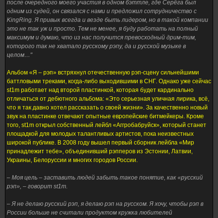
после очередного моего участия в одном бэттле, где Серёга был
одним из судей, он связался с нами и предложил сотрудничество с
KingRing. Я привык всегда и везде быть лидером, но в такой компании
это не так уж и просто. Тем не менее, я буду работать на полный
максимум и думаю, что из нас получится превосходный дрим-тим,
которого так не хватало русскому рэпу, да и русской музыке в
целом…"
Альбом «Я – рэп» встряхнул отечественную рэп-сцену сильнейшими
баттловыми треками, когда-либо выходившими в СНГ. Однако уже сейчас
st1m работает над второй пластинкой, которая будет кардинально
отличаться от дебютного альбома: «Это серьезная уличная лирика, всё,
что я так давно хотел рассказать о своей жизни». За качественно новый
звук на пластинке отвечают опытные европейские битмейкеры. Кроме
того, st1m открыл собственный лейбл «Аггробабруйск», который станет
площадкой для молодых талантливых артистов, пока неизвестных
широкой публике. В 2008 году вышел первый сборник лейбла «Мир
принадлежит тебе», объединивший рэпперов из Эстонии, Латвии,
Украины, Белоруссии и многих городов России.
– Моя цель – заставить людей забыть такое понятие, как «русский
рэп», – говорит st1m.
– Я не делаю русский рэп, я делаю рэп на русском. Я хочу, чтобы рэп в
России больше не считали продуктом кружка любителей