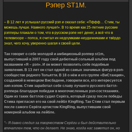
Рэпер ST1M.
– В 12 лет я услышал русский рэп и сказал себе: «Пффф… Стим, ты
можешь лучше. Намного лучше!». В то время как 25-летние русские
рэпперы плакали о том, что в русском рэпе нет денег, а всё что в
телевизоре – попса, я считал их недоумками-неудачниками и твёрдо
знал, чего хочу, уверенно шагая к своей цели.
Так говорит о себе молодой и амбициозный рэппер st1m,
выпустивший в 2007 году свой дебютный сольный альбом под
названием «Я – рэп». И он может позволить себе подобные
заявления. В 13 лет он стал одной из самых значимых фигур в рэп-
сообществе родного Тольятти. В 18 о нём и его группе «ВиСтанция»,
созданной в немецком Висбадене, говорили все, кто интересуется
хип-хопом. Стим заработал себе славу лучшего русского баттл-
рэппера благодаря победам в многочисленных рэп-состязаниях.
Один из таких баттлов судил Серёга, который сразу после победы
Стима пригласил его на свой лейбл KingRing. Так Стим стал первым
после самого Серёги артистом KingRing, выпустившим свой
номерной альбом на лейбле.
"– Я давно следил за творчеством Серёги и был действительно
впечатлен тем, что он делает. Не знаю, когда нас заметил он, но