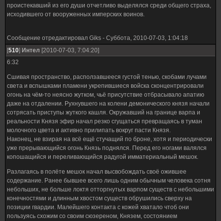
проистекавший из его души отчетливо выделялся среди общего страха,
исходившего от вооруженных имперских воинов.
Сообщение отредактировал
Giks
-
Суббота, 2010-07-03, 1:04:18
[
510
]
Интел
[2010-07-03, 7:04:20]
6:32
Сшивая пространство, расползавшееся густой тенью, скобами лучами
света и вспышками пламени укрепившиеся войска сконцентрировали
огонь на чём-то неясно жутком, чьё присутствие отбрасывало апатию
даже на отдалении. Рухнувшего на колени демонического князя начали
сотрясать приступы жуткого кашля. Окружавший на границе варпа и
реальности Князя эфир начал резко сгущаться превращаясь в туман
молочного цвета и активно прилипать вокруг пасти Князя.
Наконец, не взирая на всё ещё стучащий по броне, хотя и периодически
уже прерывающийся огонь Князь поднялся. Перед его ногами валялся
копошащийся и переливающийся радугой имматериальный мешок.
Разлагаясь в полёте мешок начал высвобождать своё ожившее
содержание. Ранее бывшее всего лишь одним обычным человека сотня
небольших, не больше локтя отторгнутых варпом существ с небольшими
конечностями и длинным хвостом существ обрушились сверху на
позиции гвардии. Малейшего контакта с кожей хватало чтоб они
пользуясь схожим со своим сюзереном, Князем, состоянием