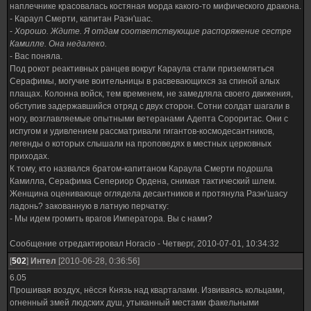
наплечнике красовалась костяная морда какого-то мифического дракона.
- Караул Смерти, капитан Раэн'шас.
-
Хорошо. Ждите. Я отдам соответствующие распоряжение сестре
Камилле. Она недалеко.
- Вас поняла.
Под рокот реактивных ранцев вокруг Караула стали приземляться
Серафимы, могучие воительницы в расвевающихся за спиной алых
плащах. Колонна войск, тем временем, не замедляла своего движения,
обступив задержавшийся отряд с двух сторон. Сотни солдат шагали в
ногу, возглавляемые опытными ветеранами Адепта Сороритас. Они с
испугом и удивлением рассматривали гигантов-космодесантников,
легенды о которых слышали на проповедях в местных церковных
приходах.
К тому, кто назвался братом-капитаном Караула Смерти подошла
Камилла, Серафима Сепериор Ордена, снимая тактический шлем.
Женщина оценивающе оглядела десантников и протянула Раэн'шасу
ладонь? закованную в латную перчатку:
- Мы идем громить врагов Императора. Вы с нами?
Сообщение отредактировал
Horacio
-
Четверг, 2010-07-01, 10:34:32
[
502
]
Интел
[2010-06-28, 0:36:56]
6.05
Прошивая воздух, нёсся Князь над кварталами. Извиваясь кольцами,
огненный змей людских душ, утыканный местами факельными