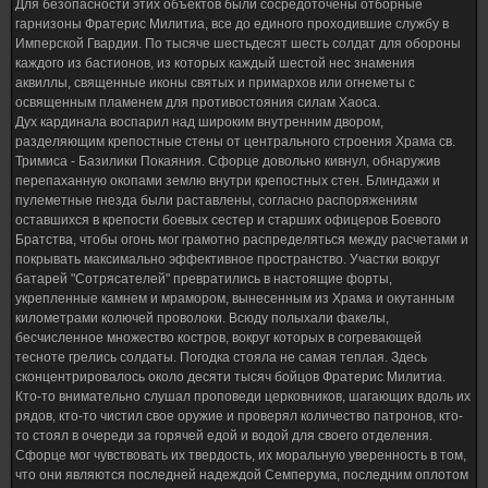
Для безопасности этих объектов были сосредоточены отборные
гарнизоны Фратерис Милитиа, все до единого проходившие службу в
Имперской Гвардии. По тысяче шестьдесят шесть солдат для обороны
каждого из бастионов, из которых каждый шестой нес знамения
аквиллы, священные иконы святых и примархов или огнеметы с
освященным пламенем для противостояния силам Хаоса.
Дух кардинала воспарил над широким внутренним двором,
разделяющим крепостные стены от центрального строения Храма cв.
Тримиса - Базилики Покаяния. Сфорце довольно кивнул, обнаружив
перепаханную окопами землю внутри крепостных стен. Блиндажи и
пулеметные гнезда были раставлены, согласно распоряжениям
оставшихся в крепости боевых сестер и старших офицеров Боевого
Братства, чтобы огонь мог грамотно распределяться между расчетами и
покрывать максимально эффективное пространство. Участки вокруг
батарей "Сотрясателей" превратились в настоящие форты,
укрепленные камнем и мрамором, вынесенным из Храма и окутанным
километрами колючей проволоки. Всюду полыхали факелы,
бесчисленное множество костров, вокруг которых в согревающей
тесноте грелись солдаты. Погодка стояла не самая теплая. Здесь
сконцентрировалось около десяти тысяч бойцов Фратерис Милитиа.
Кто-то внимательно слушал проповеди церковников, шагающих вдоль их
рядов, кто-то чистил свое оружие и проверял количество патронов, кто-
то стоял в очереди за горячей едой и водой для своего отделения.
Сфорце мог чувствовать их твердость, их моральную уверенность в том,
что они являются последней надеждой Семперума, последним оплотом