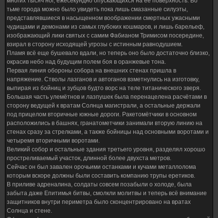
многих тысяч ног, ежесекундно опускающихся на её поверхность. Во
тьме города можно было увидеть пока лишь смазанные силуэты,
представлявшиеся в насыщенном воображении смертных ужасными
чудищами и демонами из самых глубоких кошмаров, и лишь барельеф,
изображающий лики святых с самим Фабианом Тримисом посередине,
взирал в сторону исходящей угрозы с истинным равнодушием.
Пламя всё еще бушевало вдали, но теперь оно было достаточно близко,
окрасив небо над будущим полем боя в оранжевые тона.
Первая линия обороны собора на внешних стенах пришла в
напряжение. Стволы лазганов и автоганов взметнулись на изготовку,
выпирая из бойниц и зубцов будто ворс на теле титанического зверя.
Большая часть улемётнов и лазпушек была перенацелена расчётами в
сторону ведущей к вратам Солнца магистрали, а остальные держали
под прицелом вторичные южные дороги. Ракетомётчики в основном
расположились в башнях, гранатометчики занимали вторую линию на
стенах сразу за стрелками, а также бойницы над основными воротами и
четыремя вторичными воротами.
Великий собор и остальные здания третьего уровня, разделял хорошо
простреливаемый участок, длинной более двухста метров.
Сейчас он был завален орочьими останками и кучами металлолома
которым вскоре должны были составить компанию трупы еретиков.
В приливе адреналина, солдаты совсем позабыли о холоде, была
забыта даже Епитимья битвы, смолкли молитвы и теперь всё внимание
защитников внутри периметра было сконцентрировано на вратах
Солнца и стене.