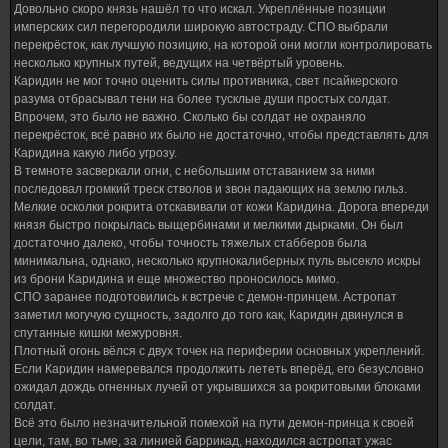
выглядели даже естественно. Кровь как вода струилась по асфальту. Подцепив
Довольно скоро князь нашёл то что искал. Укреплённые позиции
последнего ещё живого солдата двумя когтями Князь начал постепенно
имперских сил перегородили широкую автостраду. СПО выбрали
откусывать от него куски, которым предстояла скоро большая роль. Закончив с
перекрёсток, как лучшую позицию, на которой они могли контролировать
этим куском мяса Каридин направился в проход.
несколько крупных путей, ведущих на четвёртый уровень.
Каридин не мог точно оценить силы противника, свет псайкерского
разума отбрасывал тени на более тусклые души простых солдат.
Впрочем, это было не важно. Сколько бы солдат не охраняло
перекрёсток, всё равно их было не достаточно, чтобы представлять для
Каридина какую либо угрозу.
В темноте засверкали огни, с небольшим отставанием за ними
последовал громкий треск стволов и звон падающих на землю гильз.
Мелкие осколки рокрита отскавивали от кожи Каридина. Дорога впереди
князя быстро покрылась выщербинами и мелкими дырками. Он был
достаточно далеко, чтобы точность тяжелых стабберов была
минимальна, однако, несколько крупнокалиберных пуль высекло искры
из брони Каридина и еще множество проносилось мимо.
СПО заранее подготовились к встрече с демон-принцем. Астропат
заметил могучую сущность, задолго до того как, Каридин двинулся в
спутанные кишки межуровня.
Плотный огонь вёлся с двух точек на периферии основных укреплений.
Если Каридин намеревался продолжить лететь вперёд, его безусловно
ожидал дождь огненных лучей от укрывшихся за рокритовыми блоками
солдат.
Всё это было незначительной помехой на пути демон-принца к своей
цели, там, во тьме, за линией баррикад, находился астропат ужас