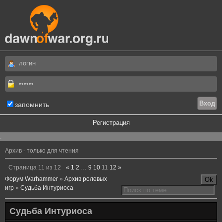
запомнить
Регистрация
.
Архив - только для чтения
Страница
11
из
12
«
1
2
…
9
10
11
12
»
Форум Warhammer
»
Архив ролевых
игр
»
Судьба Интуриоса
Судьба Интуриоса