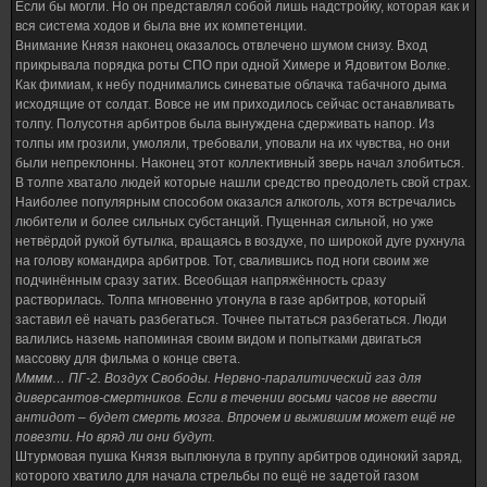
Если бы могли. Но он представлял собой лишь надстройку, которая как и
вся система ходов и была вне их компетенции.
Внимание Князя наконец оказалось отвлечено шумом снизу. Вход
прикрывала порядка роты СПО при одной Химере и Ядовитом Волке.
Как фимиам, к небу поднимались синеватые облачка табачного дыма
исходящие от солдат. Вовсе не им приходилось сейчас останавливать
толпу. Полусотня арбитров была вынуждена сдерживать напор. Из
толпы им грозили, умоляли, требовали, уповали на их чувства, но они
были непреклонны. Наконец этот коллективный зверь начал злобиться.
В толпе хватало людей которые нашли средство преодолеть свой страх.
Наиболее популярным способом оказался алкоголь, хотя встречались
любители и более сильных субстанций. Пущенная сильной, но уже
нетвёрдой рукой бутылка, вращаясь в воздухе, по широкой дуге рухнула
на голову командира арбитров. Тот, свалившись под ноги своим же
подчинённым сразу затих. Всеобщая напряжённость сразу
растворилась. Толпа мгновенно утонула в газе арбитров, который
заставил её начать разбегаться. Точнее пытаться разбегаться. Люди
валились наземь напоминая своим видом и попытками двигаться
массовку для фильма о конце света.
Мммм… ПГ-2. Воздух Свободы. Нервно-паралитический газ для
диверсантов-смертников. Если в течении восьми часов не ввести
антидот – будет смерть мозга. Впрочем и выжившим может ещё не
повезти. Но вряд ли они будут.
Штурмовая пушка Князя выплюнула в группу арбитров одинокий заряд,
которого хватило для начала стрельбы по ещё не задетой газом