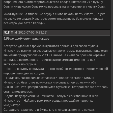
пограничного бытия вторгались в тела солдат, нисторгая их в пучину
боли и лишь чужая боль могла прервать на мгновение эту клетку боли.
Умолкнувшие на мгновение орудия снова начали нести смерть, но уже
по своим же рядам. Навстречу этому пламенному безумию в поисках
псайкера уже летел Каридин
[
511
]
Trial
[2010-07-05, 0:33:12]
5.59 по среднеинтурианскому
Астартес удалился громко выкрикивая приказы для своей группы.
Инквизитор выплюнул очередную сигару и громко выругался, привлекая
внимание "рекрутированых" СПОшников.Те сначала бросили нервные
взгляды, а потом, поняв что инквизитор смотрит именно на них
вытянулись по струнке.
-Чёрт, на секунду я подумал что это какой-то кланстер с нижних уровней.
- прошептал одни из солдат.
-Я надеюсь вас не сильно отвлекаю? - нараспев сказал Филинг.
Инквизитор был готов поклясться что слышал как сглотнули оба
СПОшника. Рот Грэгори растянулся в усмешке, которая всё-же осталась
скрыта под шлемом.
-Ладно, нету времени на нежности. - озвучил собственные мысли
Инквизитор. - Найдите всех моих солдат, передайте явится ко
мне,быстро!
Солдаты отдали честь и буквально улетели выполнять приказ.