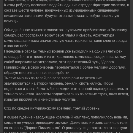
К лэнд рейдеру поспешил подойти один из отрядов Фратерис милитиа, в
составе шести человек, вооруженных изукрашенными священными
писаниями автоганами, будучи готовыми оказать любую посильную
помощь.
Объединённое воинство хаоситов неутомимо приближалось к Великому
собору, распространяя вокруг себя пламя и смерть. Архитектура
комплекса занимала значительную часть горизонта, сияя словно звезда
в ночном небе.
Передовые отряды тёмных воинов уже выходили на одну из четырёх
площадей, что отделяли их от храмового комплекса, соединяясь между
собой широкими магистралями, этот протяженный путь, "Дорога
Пиллигрима", в свою очередь переплетался с более мелкими дорогами,
образуя многочисленные перекрёстки.
Тысячи мирных жителей, по воле злого рока не успевшие
эвакуироваться на второй уровень, бежали, спотыкались, чтобы
подняться и снова бежать без оглядки, в отчаянной надежде спастись от
тёмного воинства. Хаоситы подпитывали их животных страх, паля вслед,
изрыгая проклятия и нечистивые молитвы.
6:32 по средне интурианскому времени, третий уровень
К общее гудение наводнящее храмовый комплекс, пополнилось новыми,
совсем не умировторяющими звуками: Дикие вопли и завывания, летели
со стороны "Дороги Пиллигрима". Огромная улица грохотала от поступи