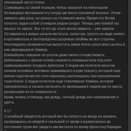
убегающей части толпы.
Сорвавшись со своей позиции, Князь оказался на небольшом
бельведере венчавшем эту гопуру где висел огромный колокол. Успев
звякнуть два раза, он рухнул на стоявшего внизу Ядовитого Волка
попутно задев собой стоявших рядом солдат. Теперь уже боевой газ
жахнул по округе. Все те кто до этого могли умереть – уже умерли.
Оставшиеся в живых начали метаться, зачастую, просто не видя ничего
в противогазах и беспорядочно разряжая обоймы во все стороны.
Наслаждаясь возможностью выпустить зверя Князь ухнул вниз целясь в
уже дёрнувшуюся Химеру.
Ближайшие к машине не успели даже ничего почувствовать.
Шлёпнувшись о броню голова сержанта отрикошетила под ноги
замешкавшимся поодаль арбитрам. Следом им полетела кинутая
пинком половина человека зажимавшего в руке гранату, который ещё
кричал ощутив как его ноги оказались расплющены при приземлении
туши Князя. Следом полетела ещё стрелявшая Химера, которая
приземлилась и начала скользить по валяющимся людям как по маслу,
размазывая их по поверхности…
Кровь лилась отовсюду, как дождь, теплый дождь без направления и
цвета.
6:17
Случайный свидетель который мог бы попасть ко входу на уровень
пробравшись по мокрой и скользкой от крови и размазанных до
состояния трухи мог увидеть как метался по всему фронтону Каридин.