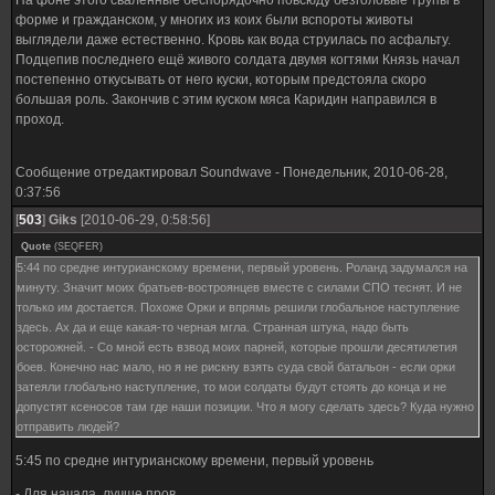
На фоне этого сваленные беспорядочно повсюду безголовые трупы в
форме и гражданском, у многих из коих были вспороты животы
выглядели даже естественно. Кровь как вода струилась по асфальту.
Подцепив последнего ещё живого солдата двумя когтями Князь начал
постепенно откусывать от него куски, которым предстояла скоро
большая роль. Закончив с этим куском мяса Каридин направился в
проход.
Сообщение отредактировал
Soundwave
-
Понедельник, 2010-06-28,
0:37:56
[
503
]
Giks
[2010-06-29, 0:58:56]
Quote
(
SEQFER
)
5:44 по средне интурианскому времени, первый уровень. Роланд задумался на
минуту. Значит моих братьев-востроянцев вместе с силами СПО теснят. И не
только им достается. Похоже Орки и впрямь решили глобальное наступление
здесь. Ах да и еще какая-то черная мгла. Странная штука, надо быть
осторожней. - Со мной есть взвод моих парней, которые прошли десятилетия
боев. Конечно нас мало, но я не рискну взять суда свой батальон - если орки
затеяли глобально наступление, то мои солдаты будут стоять до конца и не
допустят ксеносов там где наши позиции. Что я могу сделать здесь? Куда нужно
отправить людей?
5:45 по средне интурианскому времени, первый уровень
- Для начала, лучше пров....