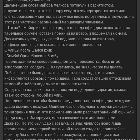
Дальнейшие слова майора Хелкора потонули в раскатистом,
оглушительном грохоте. На пару секунд весь перекресток осветило
слегка оранжевым светом, а затем всё вновь погрузилось в полумрак, на
этот раз частично разогнанный мерцающим пламенем.
- Что за? - Майор и стоявшие рядом господа офицеры похватались за
табельное оружие, оставив прежний разговор, и подбежали к окнам.
Два часовых у входных дверей подняли лазганы на изготовку,
рефлекторно, еще не осознав что именно произошло.
С улицы послышался крик
- Бомба! Орки сбросили бомбу!!
Горело здание на северо-западном углу перекрёстка. Весь штаб
всполошился, солдаты СПО суетились, не зная, что же им делать.
Поблизости не было достаточных источников воды, или иных
инструментов борьбы с пожарищем. Пара солдат спешно оттаскивала
тяжелый стаббер подальше от опасного места.
Солдаты на дальних постах занимали подходящие укрытия, ожидая
атаки со стороны любой из улиц.
Нападение не то чтобы была неожиданностью, но офицеры не ждали
удара именно с воздуха. Ошибкой было, обдумывать орочьи действия с
точки зрения логики, что к сожалению было распрастранённой ошибкой
среди солдат Империума, мало воевавших с этими ксеносами.
Даже то, что это был удар с воздуха, сейчас являлось всего лишь
предположением, первой хаотичной мыслью солдата, принятой за
истинну без каких бы то ни было раздумий, в спешной суматохе.