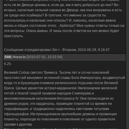
ты его опять же с помощью кольца, но... - Силуэт сделал короткую паузу - Учти,
есть ли во Дворце архивы и, если да, как я могу добраться до них? Во-
телепортация исчерпает всю силу кольца, и тебе придётся как можно быстрее
вторых, насколько сильная охрана во Дворце, как она вооружена и есть
зарядить его вновь, до этого момента ты будешь полностью виден в варпе и тут
ли среди них псайкеры? В-третьих, что именно за существ ты
я ничем тебе помочь не смогу.
используешь и насколько они опасны? И, наконец, насколько важна
Для успеха твоей миссии, я отвлеку внимание инквизиторов с помощью кое
жизнь и общее состояние этого…Арбитра? Мне нужны ответы только на
кого, скажем так экзотических существ. Пока большая часть дворца будет
эти вопросы. Очень важны. И лишь после ответов на них можно будет
занята ими, ты сможешь выполнить задания, но учти, эти существа не делят на
приступать.
своих и чужих, и при встрече могут атаковать тебя. Еще учти, что единственный
гарантированный шанс выбраться живым при успешно выполненных заданиях,
это обратная телепортация. Для неё кольцо должно быть полностью заряжено,
Сообщение отредактировал
Sin-r
-
Вторник, 2010-06-29, 9:16:47
иначе ничего не получитcя.
[
508
]
Horacio
[2010-07-01, 10:32:54]
Итак.....Я всё сказал
Если у тебя есть вопросы касающиеся этой миссии, задавай их прямо сейчас,
6.25.
потом времени не будет.
Великий Собор святого Тримиса. Тысячи лет и сотни поколений
Фигура застыла, вперившись в Дериора незримыми глазами
простоял сей монумент истинной славы Бога-Императора, воздвигнутый
когда-то в бушующем пламени религиозного подъема после Великой
Ереси. Целые династии астрал-кардиналов Экклезиархии железной
пятой и благой тиарой правили народом Семперума и
многомиллионным населением Инториуса IV. Они происходили из
древних родов, эти кардиналы, правящие планетой со времен ее
террафикации, и традиционно наделялись светскими титулами
пфальцграфов. Им принадлежали крупнейшие домены и провинции
планеты, переходя из поколения в поколение от одного правителя
Церкви к другому.