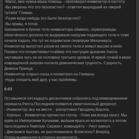
-Магос, мне нужна ваша помощь. - проговорил инквизитор в пустоту.
-Вы уверены что это безопастно? - ответил вышедший из лверей
"штаба" Глиман.
-Разве когда-нибудь это было безопастно?
-Вы правы, я готов.
Закованное в броню тело инквизитора обмякло, сервоприводы
облегчённого доспеха не выдержали нагрузки падающего тела и тоже
начали падать. Но тут их подхватили сеовлруки Механикуса.
Инквизитор выпустил разум из своего тела и взмыл высоко в небо.
Первое что почувствовал псайкер это гнетущие дыхание Хаоса
окутавшее чуть ли не половину третьего уровня. И яркой точкой в море
извращённой энергии пылала демоническая сущность. Сущность
Демона Принца.
Инквизитор открыл глаза и посмотрел на Глимана.
-Надо спешить мой друг, у нас проблемы.
6:03
Оставшиеся пятнадцать десантников собрались под командованием
сержанта Риота.Последним появился смертоносный дредноут.
- Инквизитор, все на месте. - рапортовал Гврадеец Ворона.
- Хорошо. - Инквизитор прочистил глотку. - План как всегда прост. Мы
идём за Имперскими Кулаками, выбьем врага из космопорта а потом
проследуем в Темплум. Сержант, командуйте. - Риот кивнул.
- Двигаемся быстро, не растягиваемся. Всем ясно? Вперёд.
Отряд выдвинулся в сторону космопорта...