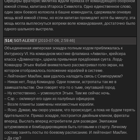
Офицеры фратерис милитиа ждали приказа от командующего обороной
южной стены, капитана Итароса Симилота. Одно единственное слово,
один звон боевого колокола в башне коменданта, сдерживали огневую
мощь всей южной стены, но если капитан промедлит хотя бы минуту, эта
мощь могла выплеснуться вопреки воле командования, достаточно было
одного шального выстрела.
[
514
]
SGT-ALEXEY
[2010-07-06, 2:59:46]
Объединенная имперская эскадра полным ходом приближалась к
Интуриосу VI. На командном мостике флагмана «Аквила», крейсера
класса «Доминатор», царила привычная предбоевая суета. Лорд-
Командор Этьен Фабий внимательно рассматривал голо-экран, на
котором отображалось положение кораблей в системе.
– Лейтенант МакЛин, вам удалось наладить связь с Семперумом?
– Никак нет, Лорд-Командор. Одни помехи, астропаты так же в
замешательстве. Они говорят что-то о тьме, окутавшей город.
– Ну естественно. – усмехнулся Этьен. Там же сейчас ночь.
– Сэр. – окликнул его один из палубных офицеров.
– Возле планеты замечены неизвестные корабли.
– Ясно. Думаю, мы скоро узнаем, что происходит, а пока не будем терять
бдительности. Приказ эскадре, построится двойным клином, фрегаты
вперед. Выслать вперед истребители для разведки. Экипажам
штурмовиков и бомбардировщиков быть готовыми к старту. Личному
составу занять посты по боевому расписанию. И лейтенант МакЛин.
– Да сэр?