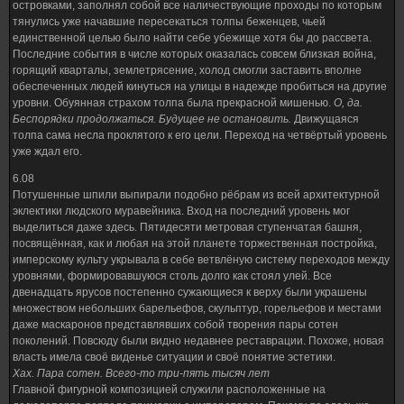
островками, заполнял собой все наличествующие проходы по которым
тянулись уже начавшие пересекаться толпы беженцев, чьей
единственной целью было найти себе убежище хотя бы до рассвета.
Последние события в числе которых оказалась совсем близкая война,
горящий кварталы, землетрясение, холод смогли заставить вполне
обеспеченных людей кинуться на улицы в надежде пробиться на другие
уровни. Обуянная страхом толпа была прекрасной мишенью.
О, да.
Беспорядки продолжаться. Будущее не остановить.
Движущаяся
толпа сама несла проклятого к его цели. Переход на четвёртый уровень
уже ждал его.
6.08
Потушенные шпили выпирали подобно рёбрам из всей архитектурной
эклектики людского муравейника. Вход на последний уровень мог
выделиться даже здесь. Пятидесяти метровая ступенчатая башня,
посвящённая, как и любая на этой планете торжественная постройка,
имперскому культу укрывала в себе ветвлёную систему переходов между
уровнями, формировавшуюся столь долго как стоял улей. Все
двенадцать ярусов постепенно сужающиеся к верху были украшены
множеством небольших барельефов, скульптур, горельефов и местами
даже маскаронов представлявших собой творения пары сотен
поколений. Повсюду были видно недавнее реставрации. Похоже, новая
власть имела своё виденье ситуации и своё понятие эстетики.
Хах. Пара сотен. Всего-то три-пять тысяч лет
Главной фигурной композицией служили расположенные на