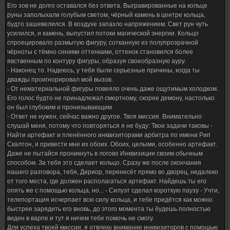
все эти инквизиторы и прочие "святоши" поднимут панику, поняв, что их святыня
Его зов не долго оставался без ответа. Выгравированные на кольце
была осквернена присутствием слуги Хаоса, который мало того что ушёл оттуда
руны заполыхали голубым светом, чёрный камень в центре кольца,
живым, так ещё и устроил им веселье на долгое время, его настроение тут же
будто зашевелился. В воздухе запахло напряжением. Свет рун чуть
улучшилось. Хотя ещё вопрос - сможет ли он выжить? Ведь там охрана
усилился, и камень, выпустил потоки магической энергии. Кольцо
представляет из себя точно не взвод Гвардейцев, которых только-только
спроецировало размытую фигуру, сотканную из полупрозрачной
приняли на службу и они испугаются только лишь от одного грозного вида
чёрноты с тёмно синими оттенками, оттенок становился более
Дериора. Нет, наоборот - это фанатичные бойцы, которые готовы умереть лишь
явственным по контуру фигуры, образуя своеобразную ауру.
ради того, чтобы уничтожить всякого, кто готов напасть на них. Но здесь был
- Наконец то. Надеюсь, у тебя были серьезные причины, когда ты
один нюанс. Обхитрить можно любого. Будь то торговец на рынке или же
дважды проигнорировал мой вызов.
Повелитель Перемен. Так что, если не идти в лобовую атаку, у Дериора очень
- От нематериальной фигуры повеяло очень даже ощутимым холодком.
неплохие шансы. А уж тайно проникнуть для него не было проблемой. Тысячи
Его голос будто не принадлежал смертному, скорее демону, настолько
лет практики и опыт позволяли ему спокойно рассуждать о том, что для не
он был глубоким и пронизывающим
составит особых усилий проникнуть во Дворец Инквизиции и исполнить своё
- Ответ не нужен, сейчас важно другое. Твоя миссия. Внимательно
предназначение. А потом покинуть это место так, чтобы никто ни о чём не
слушай меня, потому что повторяться я не буду: Твои задачи таковы -
догадался. Идти до Дворца Инквизиции оставалось совсем немного времени.
Найти артефакт и пленённого инквизиторами арбитра по имени Рип
Дериор понял, что за этими размышлениями дорога для него не заняла много
Скалтон, и привести мне их обоих. Обоих, целыми, особенно артефакт.
времени. По крайней мере, он ощущал себя так, будто бы он всего лишь
Даже не пытайся проникнуть в логово Инквизиции своим обычным
перешёл улицу. - Идти осталось совсем немного. Пожалуй, я сделаю так, чтобы
способом. За тебя это сделает кольцо. Сразу же после окончания
все эти жалкие инквизиторы, их слуги и прочие надолго запомнили мой к ним
нашего разговора, тебя, Дериор, перенесёт прямо во дворец, недалеко
визит. С этой мыслью на лице Дериора возникла улыбка, которая не предвещала
от того места, где должен располагаться артефакт. Найдешь ты его
ничего хорошего тем, к кому он направлялся. Словно тень, Дериор приближался
опять же с помощью кольца, но... - Силуэт сделал короткую паузу - Учти,
ко Дворцу Инквизиции, дабы выполнить свою миссию. Хотя он всё ещё надеялся
телепортация исчерпает всю силу кольца, и тебе придётся как можно
связаться с Колдуном, дабы уточнить у него все нюансы этого задания. Но, даже
быстрее зарядить его вновь, до этого момента ты будешь полностью
если это не произойдёт, ему не составит труда сделать всё самому.
виден в варпе и тут я ничем тебе помочь не смогу.
Для успеха твоей миссии, я отвлеку внимание инквизиторов с помощью