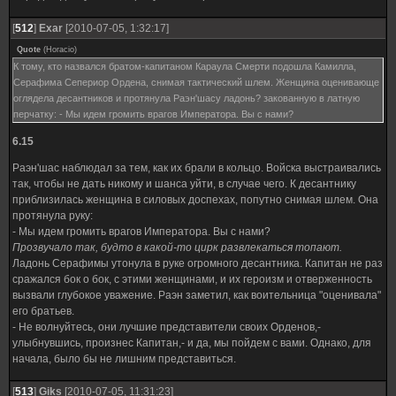
[
512
]
Exar
[2010-07-05, 1:32:17]
Quote
(
Horacio
)
К тому, кто назвался братом-капитаном Караула Смерти подошла Камилла,
Серафима Сепериор Ордена, снимая тактический шлем. Женщина оценивающе
оглядела десантников и протянула Раэн'шасу ладонь? закованную в латную
перчатку: - Мы идем громить врагов Императора. Вы с нами?
6.15
Раэн'шас наблюдал за тем, как их брали в кольцо. Войска выстраивались
так, чтобы не дать никому и шанса уйти, в случае чего. К десантнику
приблизилась женщина в силовых доспехах, попутно снимая шлем. Она
протянула руку:
- Мы идем громить врагов Императора. Вы с нами?
Прозвучало так, будто в какой-то цирк развлекаться топают.
Ладонь Серафимы утонула в руке огромного десантника. Капитан не раз
сражался бок о бок, с этими женщинами, и их героизм и отверженность
вызвали глубокое уважение. Раэн заметил, как воительница "оценивала"
его братьев.
- Не волнуйтесь, они лучшие представители своих Орденов,-
улыбнувшись, произнес Капитан,- и да, мы пойдем с вами. Однако, для
начала, было бы не лишним представиться.
[
513
]
Giks
[2010-07-05, 11:31:23]