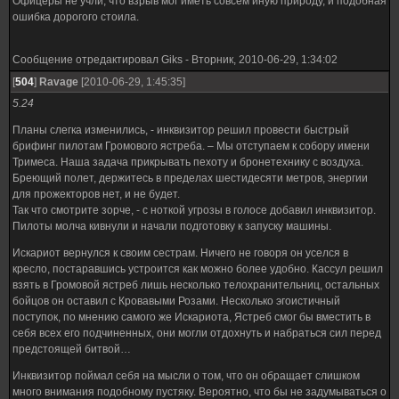
Офицеры не учли, что взрыв мог иметь совсем иную природу, и подобная
ошибка дорогого стоила.
Сообщение отредактировал
Giks
-
Вторник, 2010-06-29, 1:34:02
[
504
]
Ravage
[2010-06-29, 1:45:35]
5.24
Планы слегка изменились, - инквизитор решил провести быстрый
брифинг пилотам Громового ястреба. – Мы отступаем к собору имени
Тримеса. Наша задача прикрывать пехоту и бронетехнику с воздуха.
Бреющий полет, держитесь в пределах шестидесяти метров, энергии
для прожекторов нет, и не будет.
Так что смотрите зорче, - с ноткой угрозы в голосе добавил инквизитор.
Пилоты молча кивнули и начали подготовку к запуску машины.
Искариот вернулся к своим сестрам. Ничего не говоря он уселся в
кресло, постаравшись устроится как можно более удобно. Кассул решил
взять в Громовой ястреб лишь несколько телохранительниц, остальных
бойцов он оставил с Кровавыми Розами. Несколько эгоистичный
поступок, по мнению самого же Искариота, Ястреб смог бы вместить в
себя всех его подчиненных, они могли отдохнуть и набраться сил перед
предстоящей битвой…
Инквизитор поймал себя на мысли о том, что он обращает слишком
много внимания подобному пустяку. Вероятно, что бы не задумываться о