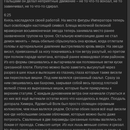
Пальцами он делал неприятные движение – не то что-то вонзал, не то
завинчивал, не то что-то сдирал.
6:25
Князь насладился своей работой. На месте фигуры Императора теперь
был освобождён настоящий символ. Блеща молочной белизной
мраморная восьмиконечная звезда теперь занимала место ранее
захваченное трупом на троне. Остальную композицию даже не стал
демон менять – лишь обильно сбрызнулась она кровью, когда отлетали
головы и артериальное давление выстреливало кровь вверх. На звезде
висел, привязанный за ногу покачиваясь в тон ветру разутый, но притом
при полном параде капитана, который ранее командовал этим районом.
Из его формы свешивались и вытарчивали как поломанные ветки куски
срезанной плоти. Попутно можно было заметить высунутый через
разрез в шее язык и вылезшие из глазниц глаза которые также висели
как переспелые вишни. Под ним валялся срезанный скальп. Сразу за
ним свешивались как бахрома, закрывая собой весь проход плотной
волной стена из вырезанных кишок, которые были прикручены к
верхним статуям. С каждым дуновением ветра они начинали стукаться и
из них всё ещё вытекали остатки всего что находилось в людях. Поодаль
догорала Химера, Ядовитый Волк был просто сплющен огромным
колоколом, чем язык валялся рядом. Остатки обоих газов всё ещё висели
кое-где небольшими сизыми облочками, которые можно было даже
потрогать. Сваленные в две пирамиды срезанные головы валялись по
бокам от прохода.
Семьсот штук. Из них лишь меньше сотни я срезал.