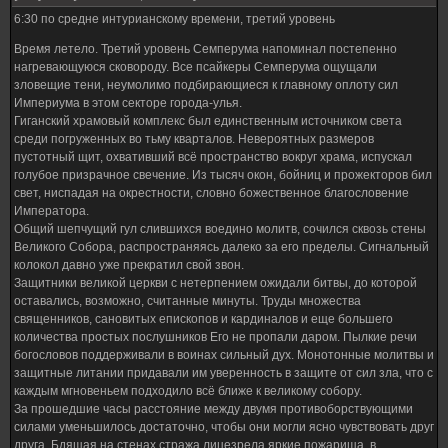
6:30 по средне интурианскому времени, третий уровень
Время летело. Третий уровень Семперума напоминал постепенно
нагревающуюся сковороду. Все псайкеры Семперума ощущали
зловещие тени, неумолимо подбирающиеся к главному оплоту сил
Империума в этом секторе города-улья.
Гиганский храмовый комплекс был единственным источником света
среди погруженных во тьму кварталов. Невероятных размеров
пустотный щит, охвативший всё пространство вокруг храма, испускал
голубое призрачное свечение. Из тысяч окон, бойниц и прожекторов бил
свет, ниспадая на окрестности, словно божественное благословение
Императора.
Общий шепчущий гул слившихся воедино молитв, сочился сквозь стены
Великого Собора, распространяясь далеко за его пределы. Сигнальный
колокол давно уже прекратил свой звон.
Защитники великой церкви с нетерпением ожидали битвы, до которой
оставались, возможно, считанные минуты. Труды множества
священников, сановитых епископов и кардиналов и еще большего
количества простых послушников Его не пропали даром. Пылкие речи
богословов поддерживали в воинах сильный дух. Монотонные молитвы и
защитные литании придавали им уверенность в защите от сил зла, что с
каждым мгновеньем подходило всё ближе к великому собору.
За прошедшие часы расстояние между двумя противоборствующими
силами уменьшилось достаточно, чтобы они могли ясно чувствовать друг
друга. Бдящая на стенах стража лицезрела яркие пожарища, в