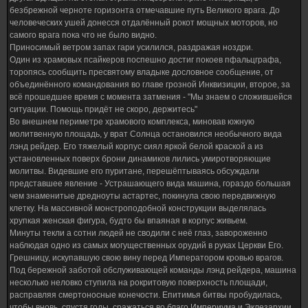
безбрежной черноте горизонта отмечавшие путь Великого врага. До
человеческих ушей донесся отдалённый рокот мощных моторов, но
самого врага пока что не было видно.
Приносимый ветром запах гари усилился, раздражая ноздри.
Один из храмовых псайкеров поспешно достиг покоев пфальцграфа,
торопясь сообщить пресвятому владыке дословное сообщение, от
объединённого командования во главе грозной Инквизиции, второе, за
всё прошедшее время с момента затмения - "Мы знаем о сложившейся
ситуации. Помощь придёт не скоро, держитесь"
Во внешнем периметре храмового комплекса, миновав южную
молитвенную площадь, у врат Солнца остановился необычного вида
лэнд рейдер. Его тяжелый корпус сиял яркой белой краской а из
установленных поверх брони динамиков лились умиротворяющие
молитвы. Видевшие его пуритане, перешёптываясь обсуждали
представшее явление - Устрашающего вида машина, гораздо большая
чем знаменитые дредноуты астартес, покинула свою передвижную
клетку. На массивной монстроподобной конструкции выделялась
хрупкая женская фигура, будто бы впаяная в корпус живьем.
Минуты текли а сотни людей не сводили с неё глаз, завороженно
наблюдая одно из самых могущественных орудий в руках Церкви Его.
Грешницу, искупавшую свою вину перед Императором кровью врагов.
Под бережной заботой обслуживающей команды лэнд рейдера, машина
несколько неловко ступила на рокритовую поверхность площади,
расправляя смертоносные конечости. Епитимья битвы пробудилась,
чтобы вновь, спустя годы, сражаться во благо Империума и Эклезархии.