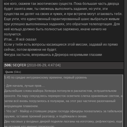
кое кого, скажем так экзотических существ. Пока большая часть дворца
будет занята ими, ты сможешь выполнить задания, но учти, эти
существа не делят на своих и чужих, и при встрече могут атаковать тебя.
Еще учти, что единственный гарантированный шанс выбраться живым
при успешно выполненных заданиях, это обратная телепортация. Для
неё кольцо должно быть полностью заряжено, иначе ничего не
получитcя.
Итак.....Я всё сказал
Если у тебя есть вопросы касающиеся этой миссии, задавай их прямо
сейчас, потом времени не будет.
Фигура застыла, вперившись в Дериора незримыми глазами
[
506
]
SEQFER
[2010-06-29, 4:47:04]
Quote
(
Giks
)
5:45 по средне интурианскому времени, первый уровень
- Для начала, лучше пров....
Дальнейшие слова майора Хелкора потонули в раскатистом, оглушительном
грохоте. На пару секунд весь перекресток осветило слегка оранжевым светом, а
затем всё вновь погрузилось в полумрак, на этот раз частично разогнанный
мерцающим пламенем.
- Что за? - Майор и стоявшие рядом господа офицеры похватались за табельное
оружие, оставив прежний разговор, и подбежали к окнам.
Два часовых у входных дверей подняли лазганы на изготовку, рефлекторно, еще
не осознав что именно произошло.