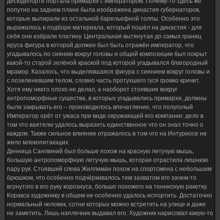
десюдепорте портала примархи с императором. Почему-то здесь же
попутно на заднем плане была изображена династия губернаторов,
которые выпирали из остальной барельефной толпы. Особенно это
выражалось в подборе материала, который пошёл на династия - для
себя они избрали платину. Центральная вытянутая до самых границ
яруса фигура в которой должен был быть отражён император, что
угадывалось по сиянию вокруг головы и общей композиции был покрыт
какой-то старой зелёной краской под которой угадывался благородный
мрамор. Казалось, что выделявшаяся фигура с сиянием вокруг головы и
с позеленевшим телом, словно часть протухшего гуся громко кричит.
Хотя ему никто плохо не делал, а наоборот стоявшие вокруг
антропоморфные существа, в которых угадывались примархи, должны
были закрывать его – производилось впечатление, что полуголый
Император орёт от ужаса при виде окружающей его компании: дело в
том что ваятелю удалось выразить единственное что он знал точно о
каждом. Также сильное влияние отражалось в том что на Интуриосе не
жило млекопитающих.
Денница Сангвиний был больше похож на красную летучую мышь,
большую антропоморфную летучую мышь, которая отрастила лишнюю
пару рук. Стоявший слева Жиллиман похож на спортсмена с небольшим
брюшком, что особенно подчёркивалось тем захватом его зачем-то
всунутого в его руку корозиуса, больше похожего на теннисную ракетку.
Коракса художнику в общем не особенно удалось испортить. Достаточно
нормальный человек, сотни которых можно встретить на улице и даже
не заметить. Лишь наплечник выдавал его. Художник нарисовал какую-то