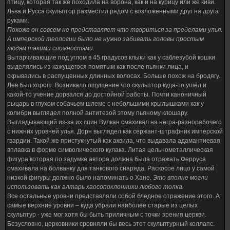
птицу, которая так же походила на ворона, как и на курицу или же киви.
Льва и Русса скульптор разместил рядом с возложенными друг на друга
руками.
Похоже он совсем не представляет что твориться за пределами улья.
А имперской теологии было не нужно забивать головы простым
людям такими сложностями.
Вытарчивающие под углом в 45 градусов клыки как у саблезубой кошки
выделялись из кажущегося помятым как после пьянки лица, и
скрывались в распущенных длинных волосах. Больше похож на бродягу.
Лев был хорош. Возникало ощущение что скульптор куда-то ушёл и
какой-то учение дорвался до достойной работы. Почти каноничный
рыцарь в глухом собачьем шлеме с небольшими крылышками как у
колибри выглядел полной антитезой этому пьяному клошару.
Выглядывающий из-за их спин Вулкан смахивал на негра-разнорабочего
с нижних уровней улья. Дорн выглядел как сержант-штрафник имперской
гвардии. Такой же пристукнутый как аквила, что выдавала адамантиевая
вплавка в форме символического кулака. Литая цельнометаллическая
фигура которая по задумке автора должна была отражать Ферруса
смахивала на болванку для танкового снаряда. Раскосое лицо у самой
низкой фигуры должно было напоминать о Хане.
Это вполне могли
использовать как алтарь хаосопоклонники любого толка.
Все остальные уровни представляли собой бледное отражение этого. А
самые верхние уровни – куда убрали наиболее старые из целых
скульптур - уже мог хотя бы быть приличным с точки зрения церкви.
Безусловно, церковники сровняли бы весь этот скульптурный коллапс.