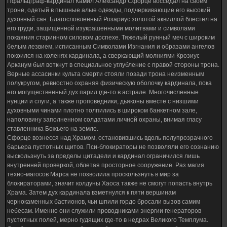
Пфальцграф-кардинал Камил Александр Сфорце восседал на своем
троне, одетый в пышные алые одежды, подчеркивающие его высокий
духовный сан. Благословленный Розариус золотой аквиллой блестел на
его груди, защищенной изукрашенными молитвами и символами
покаяния старинном силовом доспехе. Тяжелый рунный меч с широким
белым лезвием, исписанным Символами Изгнания и образами ангелов
покоился на коленях кардинала, а сверкающий молниями Крозиус
Арканум был воткнут в специальное углубление с правой стороны трона.
Верные ассасинки культа смерти стояли позади трона неизменным
полукругом, ревностно охраняя физическую оболочку кардинала, пока
его могущественный дух парил где-то в астрале. Многочисленные
нунции и слуги, а также проповедники, дьяконы вместе с низшими
духовными чинами плотно толпились в широком банкетном зале,
наполовину заполненном солдатами личной охраны, внимая гласу
ставленника Божьего на земле.
Сфорце вознесся над Храмом, остановившись вдоль полупрозрачного
барьера пустотных щитов. Пси-блокираторы не позволяли его сознанию
выскользнуть за пределы цитадели и кардинал ограничился лишь
внутренней проверкой, облетая просторное сооружение. Раз магия
техно-магосов Марса не позволила проскользнуть в мир за
блокираторами, значит колдуны Хаоса также не смогут попасть внутрь
Храма. Затем дух кардинала взметнулся к пяти вершинам
чернокаменных бастионов, чьи шпили гордо бросали вызов самим
небесам. Именно они служили проводниками энергии генераторов
пустотных полей, мерно гудящих где-то в недрах Великого Темплума.