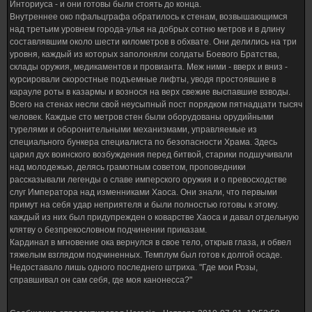
Инториуса - и они готовы были стоять до конца.
Внутреннее око пфальцграфа обратилось к стенам, возвышающимся
над третьим уровнем города-улья на добрых сотню метров и в длину
составлявшим около шести километров в обхвате. Они делились на три
уровня, каждый из которых заполоняли солдаты Боевого Братства,
склады оружия, медикаментов и провианта. Меж ними - вверх и вниз -
курсировали скоростные подъемные лифты, уводя простоявшие в
карауле роты в казармы и вознося на верх свежие выспавшие взводы.
Всего на стенах несли свой неусыпный пост порядком пятнадцати тысяч
человек. Каждые сто метров стен были оборудованы орудийными
турелями и оборонительными механизмами, управляемые из
специального бункера специалиста по безопасности Храма. Здесь
царил дух воинского возбуждения перед битвой, старики подшучивали
над молодежью, делясь грамотным советом, проповедники
рассказывали легенды о славе имперского оружия и о превосходстве
слуг Императора над изменниками Хаоса. Они знали, что первыми
примут на себя удар неприятеля и были полностью готовы к этому.
каждый из них был придупрежден о коварстве Хаоса и давал отдельную
клятву о безпрекословном подчинении приказам.
Кардинал в мгновение ока вернулся в свое тело, открыв глаза, и обвел
тяжелым взглядом подчиненных. Темплум был готов к долгой осаде.
Недоставало лишь одного последнего штриха. "Где мои Розы,
справшивал он сам себя, где моя канонесса?"