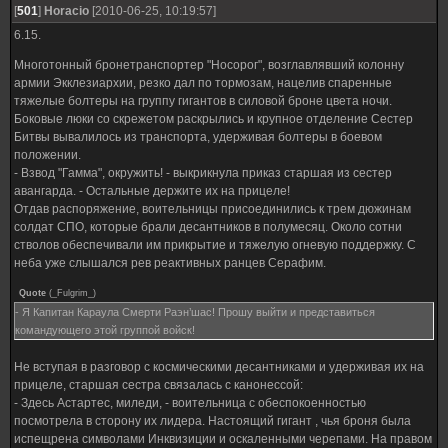
[
501
]
Horacio
[2010-06-25, 10:19:57]
6.15.
Многотонный бронетранспортер "Носорог", возглавлявший колонну
армии Экклезиархии, резко дал по тормозам, нацелив спаренные
тяжелые болтеры на группу гигантов в силовой броне цвета ночи.
Боковые люки со скрежетом раскрылись и крупное отделение Сестер
Битвы вывалилось из транспорта, удерживая болтеры в боевом
положении.
- Взвод "Гамма", окружить! - выкрикнула приказ старшая из сестер
авангарда. - Остальные держите их на прицеле!
Отдав распоряжение, воительницы присоединились к трем дюжинам
солдат СПО, которые брали десантников в полумесяц. Около сотни
стволов обеспечивали им прикрытие и тяжелую огневую поддержку. С
неба уже слышался рев реактивных ранцев Серафим.
Quote
(
_Fulgrim_
)
- Я Капитан Караула Смерти Раэн’шас! Прошу выйти и представиться
командующего этой группой войск!
Не вступая в разговор с космическими десантниками и удерживая их на
прицеле, старшая сестра связалась с канонессой:
- Здесь Астартес, миледи, - воительница с обеспокоенностью
посмотрела в сторону их лидера. Настоящий гигант , чья броня была
испещрена символами Инквизиции и оскаленными черепами. На правом