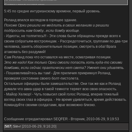
С улицы послышался крик
- Бомба! Орки сбросили бомбу!!
5:45 по средне интурианскому времени, первый уровень.
Горело здание на северо-западном углу перекрёстка. Весь штаб всполошился,
Роланд впился взглядом в горящее здание.
солдаты СПО суетились, не зная, что же им делать. Поблизости не было
Похоже Орки решили не медлить в своих желаниях и решили
достаточных источников воды, или иных инструментов борьбы с пожарищем.
подбросить нам бомбу...если бомбу вообще.
Пара солдат спешно оттаскивала тяжелый стаббер подальше от опасного места.
- Идиоты, не толпитесь!!! - Эти слова были обращены прежде всего к
Солдаты на дальних постах занимали подходящие укрытия, ожидая атаки со
своим собратьям-востроянцам. - Рассредоточиться, группами по два-три
стороны любой из улиц.
человека, занять оборонительные позиции, смотреть в оба! Врага
Нападение не то чтобы была неожиданностью, но офицеры не ждали удара
атаковать без раздумий!
именно с воздуха. Ошибкой было, обдумывать орочьи действия с точки зрения
Сам Роланд пока что оставался на месте, осматривая позиции.
логики, что к сожалению было распрастранённой ошибкой среди солдат
Это же надо! Как только Орки смогли попасть хоть куда-то своими
Империума, мало воевавших с этими ксеносами.
бомбами, если сейчас практически нет света? Умеют они удивлять.
Даже то, что это был удар с воздуха, сейчас являлось всего лишь
- Пошевеливайтесь вы там! - Для приличия прикрикнул Роланд,
предположением, первой хаотичной мыслью солдата, принятой за истинну без
проверяя состояние своего болт-пистолета.
каких бы то ни было раздумий, в спешной суматохе.
Остальные офицеры были замешательстве. Они так же как и Роланд
Офицеры не учли, что взрыв мог иметь совсем иную природу, и подобная
думали что авиа-удар в такой темноте теряет всю свою опасность.
ошибка дорогого стоила.
- Майор Хелкор! - Чуть повысил свой голос Роланд, вперив тяжелый
взгляд своих глаз в офицера. - Не время удивляться, время действовать.
Командуйте своими солдатами, враг возможно близко.
Сообщение отредактировал
SEQFER
-
Вторник, 2010-06-29, 9:19:53
[
507
]
Sin-r
[2010-06-29, 9:16:20]