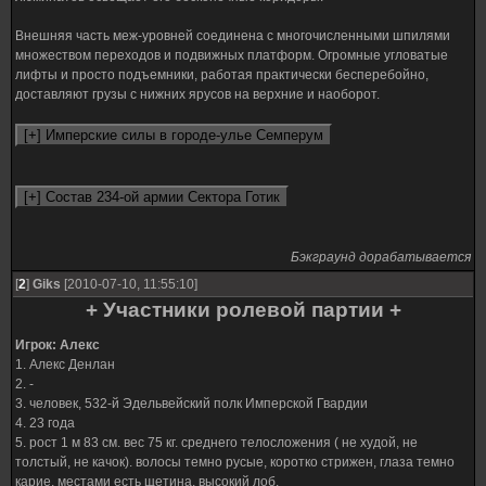
Внешняя часть меж-уровней соединена с многочисленными шпилями
множеством переходов и подвижных платформ. Огромные угловатые
лифты и просто подъемники, работая практически бесперебойно,
доставляют грузы с нижних ярусов на верхние и наоборот.
Бэкграунд дорабатывается
[
2
]
Giks
[2010-07-10, 11:55:10]
+ Участники ролевой партии +
Игрок: Алекс
1. Алекс Денлан
2. -
3. человек, 532-й Эдельвейский полк Имперской Гвардии
4. 23 года
5. рост 1 м 83 см. вес 75 кг. среднего телосложения ( не худой, не
толстый, не качок). волосы темно русые, коротко стрижен, глаза темно
карие, местами есть щетина, высокий лоб.