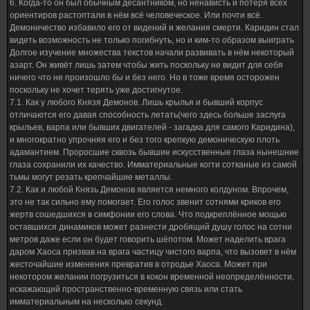
6. Когда-то он был обычным десантником, но ненависть и потеря всех
ориентиров растоптали в нём всё человеческое. Или почти всё.
Демоничество избавило его от видений и желания смерти. Каридин стал
видеть возможность не только погибнуть, но и ким-то образом выиграть
Долгое изучение множества текстов начали развивать в нём некоторый
азарт. Он живёт лишь затем чтобы жить поскольку не видит для себя
ничего что не произошло бы и без него. Но в тоже время осторожен
поскольку не хочет терять уже достигнутое.
7.1. Как у любого Князя Демонов. Лишь крылья и бывший корпус
отличаются его давая способность летать(чего здесь больше заслуга
крыльев, варпа или бывших двигателей - загадка для самого Каридина),
и многократно упрочняя его и без того крепкую демоническую плоть
адамантием. Проросшие сквозь бывшие искусственные глаза нынешние
глаза сохранили их качество. Имматериальные когти сотканые из самой
тьмы могут резать крепчайшие металлы.
7.2. Как и любой Князь Демонов является немного колдуном. Впрочем,
это не так сильно ему помогает. Его голос звенит сотнями криков его
жертв сошедшихся в симфонии его слова. Что подкреплённое мощью
оставшихся динамиков может разнести дробящий душу голос на сотни
метров даже если он будет говорить шёпотом. Может наделить врага
даром Хаоса призвав на врага частицу чистого варпа, что вызовет в нём
жесточайшие изменения превратив в отродье Хаоса. Может при
некотором желании погрузиться в кокон временной неопределённости,
искажающий пространственно-временную связь или стать
имматериальным на несколько секунд.