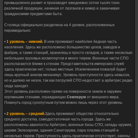
промышленно развит и производит ежедневно сотни тысяч тонн
различной продукции, начиная от лазганов и химер и заканчивая
гражданскими предметами быта.
Столица официально разделена на 4 уровня, расположенных
пирамидально:
•
1 уровень – нижний.
В нем проживает наиболее бедная часть
населения. Здесь же расположено большинство цехов, заводов и
фабрик, а также станций, хранилищ и просто складов, а также несколько
небольших грузовых космопортов и много тюрем. Военные части СПО
располагаются ближе к стенам. Представительств имперских служб
здесь практически нет, только местные. Исключением пожалуй будет
лишь крупный анклав механикус. Уровень преступности здесь невысок,
но и далеко не низок, так как патрулей СПО недостает а арбитрес редко
сюда заходят.
Этот уровень расположен прямо на поверхности земли и окружен
огромными стенами, ограждающих
Семперум
от внешнего мира.
Покинуть город сухопутным путем можно лишь через этот уровень.
•
2 уровень – средний.
Здесь проживает общество относительно
среднего достатка, самодостаточная часть города. Здесь же
расположены аванпосты Арбитрес, военные базы СПО, склады оружия,
церкви Эклезархии, здания Саниторума, пара плазма-станций и
несколько тюрем. Преступность здесь практически отсутствует, законы