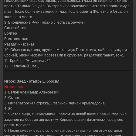
Подоспевший спас ему жизнь, убив ксеноса. Глаза он лишился в битве
против Тёмных Эльдар. Выстрел из осколочного пистолета попал ему в
глаз. После боя, ему заменили глаз. После смерти Железного Отца, он
занял его место.
9. Бионические Руки (можно счесть за оружие)
Силовой топор
Болтер
Болт-пистолет
Раздатчик гранат
10. Обычная одежда, оружие, Механикус Протектива, набор за уходом за
бронёй, бионическими протезами и оружием, раздатчик гранат, вокс.
11. Крейсер "Неузявимый".
12. Железный Отец.
Игрок: Заед - отыгрыш бросил.
Игрока нет.
1. Белов Александр Алексеевич
2. Сынок
3. Императорская стража, Стальной Легион Армагеддона
4. 80
5. Чистое лицо, с небольшим шрамом на левой щеке Правый глаз был
заменен на боевую аргуметику. Хорошо развит физически, среднего
роста, плечист.
6. После смерти отца стал очень агрессивным, но при этом остался