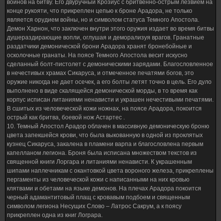
воинов на битву. Его двуручный Крозиус с бритвенно-острым лезвием на
конце рукояти, что прикреплен цепью к броне Арадора, не только
является орудием войны, но и символом статуса Темного Апостола.
Демон Харнон, что заключен внутри этого оружия издает во время битвы
душераздирающие вопли, оглушая и деморализуя врагов. Гранатные
раздатчики демонической брони Арадора хранят бронебойные и
осколочные гранаты. На поясе Темного Апостола весит искусно
сделанный болт-пистолет с демоническими зарядами. Благословленное
в нечестивых храмах Сикаруса, и отмеченное печатями богов, это
оружие никогда не дает осечек, а его болты летят точно в цель. Его дуло
выполнено в виде скалящейся демонической морды, в то время как
корпус исписан литаниями ненависти и украшен нечестивыми печатями.
В сшитых из человеческой кожи ножнах, на поясе Арадора, покоится
острый как бритва, боевой нож Астартес .
10. Темный Апостол Арадор облачен в массивную демоническую броню
цвета запекшейся крови, что была выкованную в одной из проклятых
кузнец Сикаруса, закалена в пламени варпа и благословлена первым
капелланом легиона. Броня была исписана множеством текстов из
священной книги Лоргара и литаниями ненависти. К украшенным
шипами наплечникам с окантовкой цвета вороного железа, прикреплены
пергаменты из человеческой кожи с написанными на них кровью
клятвами и обетами на языке демонов. На плечах Арадора покоится
черный адамантитовый плащ с кровавым подбоем и священным
символом легиона Несущих Слово – Латрос Сакрум, а к поясу
прикреплен одна из книг Лограра.