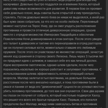
него, и он с радостью вступил в Легион, ведь родной дом всегда ему
наскучивал. Довольно быстро поддался он и влиянию Хаоса, который
давал ему новые возможности для развития. В первом бою он проявил
себя довольно плохо, ведь схватка была открытой и ему приходилось
стрелять. Потом довольно много боев он никак не выделялся, а иной раз
был хуже своих собратьев, за что его не особо любили. Переломный
момент наступил на Терос Унир, где он смог угадать расположение
противника и провести отличную деверсионную операцию, сразив
вместе с отрядом множество Имперских Гвардейцев и обеспечив
Повелителям Ночи доминирование в этом секторе. После этого увидев
его талант в деверсиях и тактике его перенаправили в отряд рапторов
где он получил силовые когти, моментально ставшие его любимым
оружием. После этого он учавствовал во множестве операций, зачастую
меняя ход сражения в сторону своего Легиона. Лишь через 3 тысячи лет
он придумал идею с шлемом, и заказал себе его как личный доспех.
Идею восприняли скептически, однако шлем сделали, после чего
поразились насколько он хорошо работает и запугивает противника. С
использованием шлема эффективность ночных операций сильно
возросла. Маллар залетал в тыл протвника, на довольно большом
расстоянии после чего внезапно нападал, и пока противники были в
ужасе и панике от вида его "демонической" сущности он успевал жестоко
убить половину противников, до того как они очухаются. Свои два шрама
на глазах он получил от собрата, который настолько подвергся Хаосу,
что решил что всего его братья предали Хаос. Первым, кто попался
предателю был Маллар, между ними завязалась битва и противник