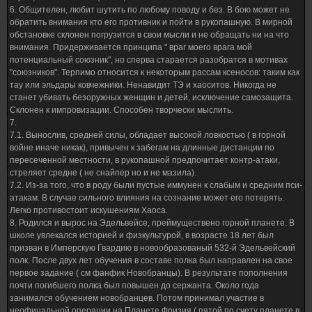
6. Общителен, любит шутить по любому поводу и без. В бою может не
обратить внимания кто его противник и пойти в рукопашную. В мирной
обстановке склонен погрузится в свои мысли и не обращать ни на что
внимания. Придерживается принципа " враг моего врага мой
потенциальный союзник", но сперва старается разобратся в мотивах
"союзников". Терпимо относится к некоторым рассам ксеносов: таким как
тау или эльдары ковчежники. Ненавидит ТЭ и хаоситов. Никогда не
станет убивать безоружных женщин и детей, исключение самозащита.
Склонен к импровизации. Способен творчески мыслить.
7.
7.1. Вынослив, средней силы, обладает высокой ловкостью ( в горной
войне иначе никак), привычен к забегам на длинные дистанции по
пересеченной местности, в рукопашной предпочитает контр-атаки,
стреляет средне ( не снайпер но и не мазила).
7.2. Из-за того, что в роду были пустые иммунен к слабым и средним пси-
атакам. В случае сильного влияния на сознание может его потерять.
Легко противостоит искушениям Хаоса.
8. Родился и вырос на Эдельвейсе, преймуществено горной планете. В
школе увлекался историей и физкультурой, в возрасте 18 лет был
призван в Имперскую Гвардию в новообразованый 532-й Эдельвейский
полк. После двух лет обучения в составе полка был направлен на свое
первое задание ( см фанфик Новобранцы). В результате пополнения
почти погибшего полка был повышен до сержанта. Около года
занимался обучением новобранцев. Потом принимал участие в
неофицальной операции на Планете Фризия ( пятой по счету планете в