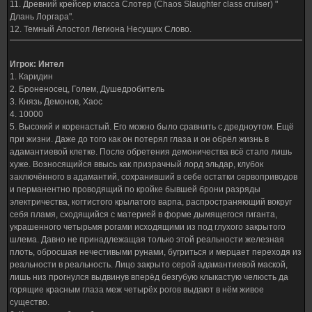
11. Древний крейсер класса Слотер (Chaos Slaughter class cruiser) "
Длань Лоргара".
12. Темный Апостол Легиона Несущих Слово.
Игрок: Интел
1. Каридин
2. Броненосец, Голем, Душедробитель
3. Князь Демонов, Хаос
4. 10000
5. Высокий и коренастый. Его можно было сравнить с дредноутом. Ещё
при жизни. Даже до того как он потерял глаза и он обрёл жизнь в
адамантиевой клетке. После обретения демоничества всё стало лишь
хуже. Возносящийся ввысь как призрачный лорд эльдар, клубок
заключённого в адамантий, сохранивший в себе остатки сервоприводов
и перманентно проводящий по кройке бывшей брони разряды
электричества, когтистого крылатого варпа, распространяющий вокруг
себя пламя, сходящийся с материей в форме дымящегося гиганта,
украшенного четырьмя рогами исходящими из под глухого закрытого
шлема. Давно не принадлежащая только этой реальности железная
плоть, обросшая нечестивыми рунами, бугриться и мерцает переходя из
реальности в реальность. Лицо закрыто серой адамантиевой маской,
лишь низ прогнулся выдвинув вперёд безгубую клыкастую челюсть да
горящие красным глаза меж четырёх рогов выдают в нём живое
существо.