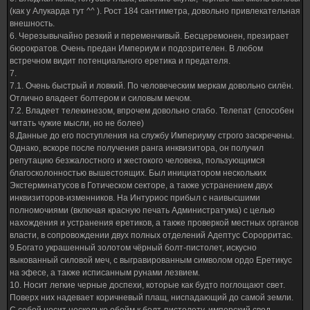
(как у Алукарда тут ^^ ). Рост 184 сантиметра, довольно привлекательная
внешность.
6. Черезывычайно резкий и переменчивый. Бесцеремонен, презирает
бюрократов. Очень предан Империум и подозрителен. В любом
встречном видит потенциального еретика и предателя.
7.
7.1. Очень быстрый и ловкий. По человеческим меркам довольно силён.
Отлично владеет болтером и силовым мечом.
7.2. Владеет телекинезом, впрочем довольно слабо. Телепат (способен
читать чужие мысли, но не более)
8.Данные до его поступления на службу Империуму строго заскречены.
Однако, вскоре после получения ранга инквизитора, он получил
репутацию безжалостного и жестокого человека, пользующимся
благосколонностью вышестоящих. Был инициатором нескольких
Экстерминатусов в Готическом секторе, а также устранением двух
инквизиторов-изменников. На Интуриос прибыл с наивысшими
полномочиями (включая красную печать Администратума) с целью
нахождения и устранения еретиков, а также проверкой местных органов
власти, в сопровождении двух полных отделений Адептус Сорорритас.
9.Богато украшенный золотом чёрный болт-пистолет, искусно
выкованный силовой меч, с выгравированным символом ордо Еретикус
на эфесе, а также исписанным рунами лезвием.
10. Носит легкие черные доспехи, которые как будто поглощают свет.
Поверх них надевает коричневый плащ, ниспадающий до самой земли.