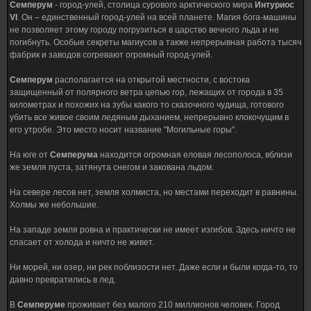
Семперум
- город-улей, столица сурового арктического мира
Интуриос
VI
. Он – единственный город-улей на всей планете. Магия бога-машины
не позволяет этому городу погрузиться в царство вечного льда и не
погибнуть. Особые секреты магиусов а также непрерывная работа тысяч
фабрик и заводов согревают огромный город-улей.
Семперум
располагается на открытой местности, с востока
защищенный от полярного ветра цепью гор, лежащих от города в 35
километрах и похожих на зубы какого то сказочного чудища, готового
убить все живое своим ледяным дыханием, непрерывно клокочущим в
его утробе. Это место носит название "Могильные горы".
На юге от
Семперума
находится огромная еловая лесополоса, вблизи
же земля пуста, затянута снегом и закована льдом.
На севере лесов нет, земля холмиста, но местами переходит в равнины.
Холмы же небольшие.
На западе земля ровна и практически не имеет изгибов. Здесь ничто не
спасает от холода и ничто не живет.
Ни морей, ни озер, ни рек поблизости нет. Даже если и были когда-то, то
давно превратились в лед.
В
Семперуме
проживает без малого 210 миллионов человек. Город