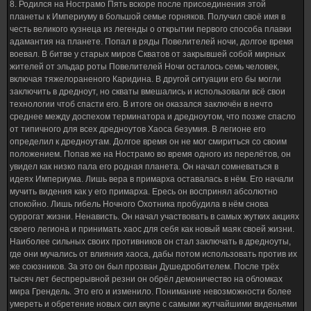
8. Родился на Нострамо Пять вскоре после присоединения этой
планеты к Империуму в большой семье горняков. Получил своё имя в
честь великого кузнеца из легенды о открытии первого способа плавки
адамантия на планете. Попал в ряды Повелителей ночи, долгое время
воевал. В битве у старых миров Скватов от закрывшей собой мирных
жителей от эльдар роты Повелителей Ночи осталось семь человек,
включая тяжелораненого Каридина. В другой ситуации его бы могли
заключить в дредноут, но скваты вмешались и использовали всё свои
технологии чтоб спасти его. В итоге он оказался заключён в нечто
среднее между доспехом терминатора и дредноутом, что позже спасло
от типичного для всех дредноутов Хаоса безумия. В легионе его
определил к дредноутам. Долгое время он не мог смириться со своим
положением. Попав же на Нострамо во время одного из перелётов, он
увидел как низко пала его родная планета. Он начал сомневаться в
идеях Империума. Лишь вера в примарха оставалась в нём. Его начали
мучить видения как у его примарха. Ересь он воспринял абсолютно
спокойно. Лишь гибель Ночного Охотника пробудила в нём снова
суррогат жизни. Ненависть. Он начал участвовать в самых жутких акциях
своего легиона и принимать хаос для себя как новый маяк своей жизни.
Наиболее сильных своих противников он стал заключать в дредноуты,
где они мучались от влияния хаоса, дабы потом использовать против их
же союзников. За это он был прозван Душедробителем. После трёх
тысяч лет беспрерывной резни он обрёл демоничество на обломках
мира Грендель. Это его и изменило. Понимание невозможности более
умереть и обретение новых сил вкупе с самыми жутчайшими виденьями