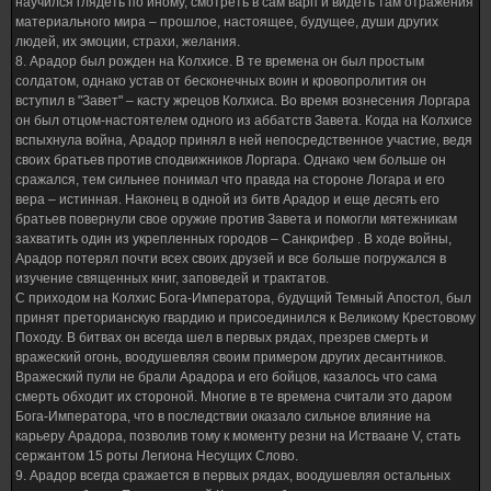
научился глядеть по иному, смотреть в сам варп и видеть там отражения
материального мира – прошлое, настоящее, будущее, души других
людей, их эмоции, страхи, желания.
8. Арадор был рожден на Колхисе. В те времена он был простым
солдатом, однако устав от бесконечных воин и кровопролития он
вступил в "Завет" – касту жрецов Колхиса. Во время вознесения Лоргара
он был отцом-настоятелем одного из аббатств Завета. Когда на Колхисе
вспыхнула война, Арадор принял в ней непосредственное участие, ведя
своих братьев против сподвижников Лоргара. Однако чем больше он
сражался, тем сильнее понимал что правда на стороне Логара и его
вера – истинная. Наконец в одной из битв Арадор и еще десять его
братьев повернули свое оружие против Завета и помогли мятежникам
захватить один из укрепленных городов – Санкрифер . В ходе войны,
Арадор потерял почти всех своих друзей и все больше погружался в
изучение священных книг, заповедей и трактатов.
С приходом на Колхис Бога-Императора, будущий Темный Апостол, был
принят преторианскую гвардию и присоединился к Великому Крестовому
Походу. В битвах он всегда шел в первых рядах, презрев смерть и
вражеский огонь, воодушевляя своим примером других десантников.
Вражеский пули не брали Арадора и его бойцов, казалось что сама
смерть обходит их стороной. Многие в те времена считали это даром
Бога-Императора, что в последствии оказало сильное влияние на
карьеру Арадора, позволив тому к моменту резни на Истваане V, стать
сержантом 15 роты Легиона Несущих Слово.
9. Арадор всегда сражается в первых рядах, воодушевляя остальных