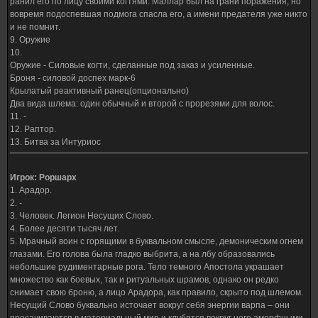
ранил его по лицу своими когтями. Маллар был на грани поражения, но
вовремя подоспевшая подмога спасла его, а имени предателя уже никто
и не помнит.
9. Оружие
10.
Оружие - Силовые когти, сделанные под заказ и усиленные.
Броня - силовой доспех марк-6
Крылатый реактивный ранец(опционально)
Два вида шлема: один обычный и второй с прорезями для волос.
11. -
12. Раптор.
13. Битва за Интуриос
Игрок: Роршарх
1. Арадор.
2. -
3. Человек. Легион Несущих Слово.
4. Более десяти тысяч лет.
5. Мрачный воин с горящими в буквальном смысле, демоническим огнем
глазами. Его голова была гладко выбрита, а на лбу образовались
небольшие рудиментарные рога. Тело темного Апостола украшает
множество как боевых, так и ритуальных шрамов, однако он редко
снимает свою броню, а лицо Арадора, как правило, скрыто под шлемом.
Несущий Слово буквально источает вокруг себя энергии варпа – они