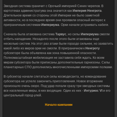
Звездная система граничит с Орочьей империей Синих черепов. В
картотеках администратума она значится как
Империя Ненгрота
.
Длительное время со стороны этой Империи не было заметной
активности, но в последнее время они проявили опасный интерес к
приграничным системам
Империума
. Орки начали устраивать набеги.
Сначала была атакована система
Тарвус
, но силы
Империума
смогли
отбить нападение. Незадолго после этого были атакованы еще
несколько систем. На этот раз атаки были гораздо сильнее, но захватить
какой либо из миров орки не смогли. В приграничном к
Ненгроту
субсекторе была объявлена как зона повышенной опасности.
Полномасштабная мобилизация не заставила себя ждать. Ко всем
мирам субсектора были приписаны дополнительные гарнизоны. Силы
планетарных СПО дополнились многочисленными имперскими полками.
В субсектор начали слетаться силы космодесанта, но командование
субсектора не успело закончить приготовления. Новое вторжение
произошло очень скоро. Под удар попали сразу три звездных системы
все населенные миры, в них входящие. Один из них -
Интуриос VI
и его
центральный город-улей.
Начало кампании