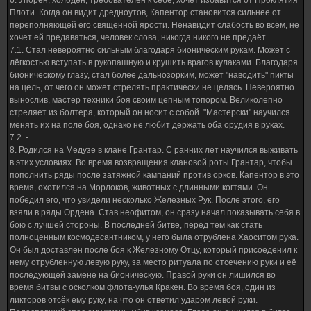
6. Упорен, холоден, требователен к себе, хочет избавится от Проклятия
Плоти. Когда он видит дредноутов, Капентор становится сильнее от
переполняющей его священной ярости. Ненавидит слабость во всём, не
хочет ей предаваться, человек слова, никогда никого не предаёт.
7.1. Стал невероятно сильным благодаря бионическим рукам. Может с
лёгкостью вступать в рукопашную и крушить врагов кулаками. Благодаря
бионическому глазу, стал более дальнозорким, может "наводить" пикты
на цель, от чего он может стрелять практически не целясь. Невероятно
вынослив, мастер техники боя своим цепным топором. Великолепно
стреляет из болтера, который он носит с собой. "Мастерски" научился
менять их на поле боя, однако не любит держать оба орудия в руках.
7.2. -
8. Родился на Медузе в клане Грантар. С ранних лет научился выживать
в этих условиях. Во время возвращения клановой роты Грантар, чтобы
пополнить ряды после затяжной кампаний против орков. Капентор в это
время, охотился на Морлоков, животных с длинными когтями. Он
победил его, что увидели несколько Железных Рук. После этого, его
взяли в ряды Ордена. Став неофитом, он сразу начал показывать себя в
бою с лучшей стороны. В последней битве, перед тем как стать
полноценным космодесантником, у него была отрублена Хаоситом рука.
Он был доставлен после боя к Железному Отцу, который присоеденил к
нему отрубленную левую руку, за место ритуала по отсечению руки и её
последующей замене на бионическую. Правой руки он лишился во
время битвы с осколком флота-улья Кракен. Во время боя, один из
ликторов отсёк ему руку, на что он ответил ударом левой руки.