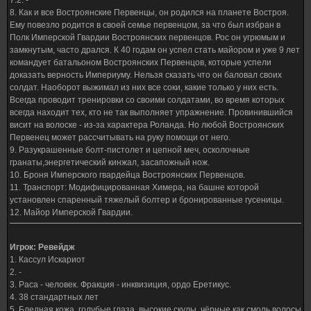
7.2. -
8. Как и все Востроянские Первенцы, он родился на планете Востроя.
Ему повезло родится в своей семье первенцом, за что был избран в
Полк Имперской Гвардии Востроянских первенцов. Рос он угрюмым и
замкнутым, часто дрался. К 40 годам он успел стать майором и уже 9 лет
командует батальоном Востроянских Первенцов, которые успели
доказать верность Империуму. Нельзя сказать что он баловал своих
солдат. Наоборот выжимал из них все соки, какие только у них есть.
Всегда проводит тренировки со своими солдатами, во время которых
всегда находит тех, кто не так выполняет упражнение. Провинившийся
висит на волоске - из-за характера Роланда. Но любой Востроянских
Первенец может рассчитывать на руку помощи от него.
9. Разукрашенные болт-пистолет и цепной меч, осколочные
гранаты,энергетический кинжал, засапожный нож.
10. Броня Имперского гвардейца Востроянских Первенцов.
11. Транспорт: Модифицированная Химера, на башне которой
установлен спаренный тяжелый болтер и бронированные гусеницы.
12. Майор Имперской Гвардии.
Игрок: Ревейдж
1. Кассул Искариот
2. -
3. Раса - человек. Фракция - инквизиция, ордо Еретикус.
4. 38 стандартных лет
5. Бледная кожа, голубые глаза, высокие скулы, чёрные как смоль волосы