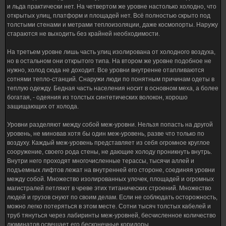
и льда практически нет. На четвертом же уровне настолько холодно, что
открытых улиц, платформ и площадей нет. Всё полностью скрыто под
толстыми стенами и метрами теплоизоляции, даже космопорты. Наружу
стараются не выходить без крайней необходимости.
На третьем уровне лишь часть улиц изолирована от холодного воздуха,
но в остальном они открытого типа. На втором же уровне подобное не
нужно, холод сюда не доходит. Все уровни внутренне отапливаются
сотнями тепло-станций. Снаружи люди по понятным причинам одеты в
теплую одежду. Бедная часть населения носит в основном меха, а более
богатая, - одеяния из толстых синтетических волокон, хорошо
защищающих от холода.
Уровни разделяют между собой меж-уровни. Нельзя попасть на другой
уровень, не миновав хотя бы один меж-уровень, разве что только по
воздуху. Каждый меж-уровень представляет из себя огромное круглое
сооружение, своего рода стены, не дающие холоду проникнуть внутрь.
Внутри него проходят многочисленные терассы, тысячи аллей и
подъемных лифтов лежат на внутренней его стороне, соединяя уровни
между собой. Множество изолированных улочек, площадей и огромных
магистралей петляют в чреве этих титанических строений. Множество
людей и грузов снуют по своим делам. Если не соблюдать осторожность,
можно легко потеряться в этом месте. Сотни тысяч толстых кабелей и
труб тянуться через лабиринты меж-уровней, бесчисленное количество
люминатов освещает его бесконечные коридоры.