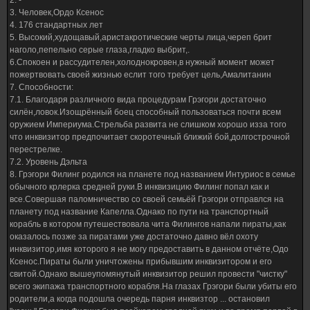
2. -
3. Человек,Ордо Ксенос
4. 176 стандартных лет
5. Высокий,худощавый,аристакротические черты лица,череп брит
наголо,пепельно серые глаза,гладко выбрит,.
6.Спокоен и рассудителен,холоднокровен,в нужный момент может
пожертвовать своей жизнью еслит того требует цель,Амалитанин
7. Способности:
7.1. Благодаря различного вида процедурам Грэгори достаточно
силён,ловок.Изощрённый боец способный пользоваться почти всем
оружием Империума.Стрельба развита не слишком хорошо изза того
что инквизитор предпочитает скоротечный ближий бой,долгострочной
перестрелке.
7.2. Уровень Дэльта
8. Грэгори Филинг родился на планете под названием Интуриос в семье
обычного крлерка средней руки.В инквизицию Филинг попал как и
все.Совершая паломничество со своей семьёй Грэгори отправлся на
планету под название Капелла.Однако по пути на транспортный
корабль в котором путешествовала чита Филингов напали пираты,как
оказалось позже за пиратами уже достаточно давно вёл охоту
инквизитор,имя которого я не могу предоставить в данном отчёте,Одо
Ксенос.Пираты были уничтожены прибывшим инквизитором и его
свитой.Однако вышеупомянутый инквизитор решил провести "чистку"
всего экипажа транспортного корабля.На глазах Грэгори были убиты его
родители,а когда подошла очередь парня инквизтор ... остановил