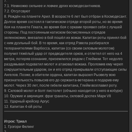
7.
7.1. Немножко сильнее и ловчее дргих космодесантников.
7.2. Отсутсвуют
8. Рождён на планете Арил. В возрасте 6 лет был отбран в Космодесант.
Долгое время состоял в тактическом отряде второй роты, но во время
боя на планете Геката, во время боя с орками проявил себя с лучшей
стороны. Под постоянным натиском бесчисленных отрядов
зеленокожих, внезапно в бой пошёл их вожак. Капитан роты принял бой
с ним дуэльный бой. В то время, как отряд Рэвела разбирался
телоранителями Варбосса, капитан (со своим силовым молотом)
получил тяжёлый удар от предводителя орков, и отлетел от него на 4
метра, потеряв сознание, приземлился рядом с Глеймом. Тот недолго
раздумывая подхватил молот и атаковал вожака. Проломив ему череп
сокрушительным ударом, он и его отряд прикрывали отступающие силы
Ангелов. Позже, в обители ордена, капитан выразил Рыэвелу вою
признательность повысив его до сержанта-ветерана и подарив ему
молот. Через 30 лет, после гибели капитана, Глейм возглавил роту.
9. Силовой молот и болт пистолет (обчыно находится у него в кобуре)
10. Оружие и амуниция: фраг гранаты, силовой доспех Марк VII
11. Ударный крейсер Аргус
12. Капитан 4-ой роты
Игрок: Триал
1. Грэгори Филинг