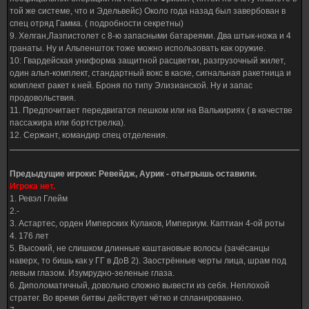
той же системе, что и Эдельвейс) Около года назад был завербован в
спец отряд Гамма. ( подробности секретны)
9. Хелган,Лазпистолет с 8-ю запасными батареями. Два штык-ножа и 4
гранаты. Ну и Альпеншток тоже можно использовать как оружие.
10: Гвардейская униформа защитной расцветки, разгрузочный жилет,
один альп-комплект, стандартный вокс в каске, сигнальная ракетница и
комплект ракет к ней. Броня по типу Элизианской. Ну и запас
продовольствия.
11. Предпочитает передвигатся пешком или на Валькириях ( в качестве
пассажира или бортстрелка).
12. Сержант, командир спец отделения.
Предыдущие игроки: Ревейдж, Аурик - отыгрышь оставили.
Игрока нет.
1. Ревэл Глейм
2.-
3. Астартес, орден Имперских Кулаков, Империум. Каптиан 4-ой роты
4. 176 лет
5. Высокий, не слишком длинные каштановые волосы (зачёсанцы
наверх, то бишь как у ГГ в ДоВ 2). Заострённые черты лица, шрам под
левым глазом. Изумрудно-зеленые глаза.
6. Диполоматичный, довольно сложно вывести из себя. Неплохой
стратег. Во время битвы действует чётко и спланированно.