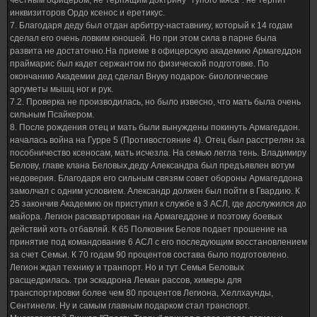
честным офицером, не терпящим доктрину "тупого мяса". не терпит
инквизиторов Ордо ксенос и еретикус.
7. Благодаря деду был отдан арбитру-наставнику, который к 14 годам
сделал его очень ловким юношей. Но при этом сила в парне была
развита не достаточно.На приеме в офицерскую академию Армагеддон
праймарис был кадет сержантом по физической подготовке. По
окончанию Академии дед сделал Внуку подарок- биологические
аргуметы мышц ног и рук.
7.2. Проверка не производилась, но было извесно, что мать была очень
сильным Псайкером.
8. После рождения отец и мать были вынуждены покинуть Армагеддон.
началась война на Гурре 5 (Противостояние 4). Отец был расстрелян за
пособничество ксеносам, мать исчезла. На семью легла тень. Владимиру
Белову, главе клана Беловых,деду Александра был предъявлен вотум
недоверия. Благодаря его сильным связям совет обороны Армагеддона
замолчал с одним условием. Александр должен был пойти в Гвардию. К
25 закончив Академию он приступил к службе в 3 АСЛ, где дослужился до
майора. Легион расквартирован на Армагеддоне и поэтому боевых
действий хоть отбавляй. К 65 Полковник Белов подает прошение на
принятие под командование 6 АСЛ с его последующим восстановлением
за счет Семьи. К 70 годам 90 процентов состава было подготовлено.
Легион ждал технику и транпорт. Но и тут Семья Беловых
расщедрилась. три эскадрона Леман рассов, химеры для
транспортировки более чем 80 процентов Легиона, Хеллхаунды,
Сентинели. Ну и самым главным подарком стал транспорт.