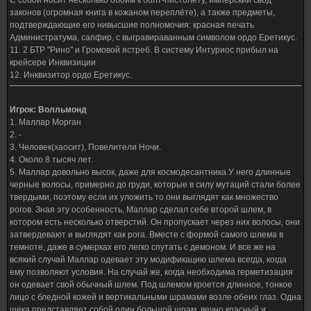
С собой носит несколько обойм к болт-пистолету, имперский свод
законов (огромная книга в кожаном переплёте), а также предметы,
подтверждающие его нивысшие полномочия: красная печать
Администратума, сапфир, с выгравираванным символом ордо Еретикус.
11. 2 БТР "Рино" и Громовой ястреб. В систему Интуриос прибыл на
крейсере Инквизиции
12. Инквизитор ордо Еретикус.
Игрок: Волльмонд
1. Маллар Морган
2. -
3. Человек(хаосит), Повелители Ночи.
4. Около 8 тысяч лет.
5. Маллар довольно высок, даже для космодесантника.У него длинные
черные волосы, примерно до груди, которые в силу мутаций стали более
твердыми, поэтому если их уложить то они выглядят как множество
рогов. Зная эту особенность, Маллар сделал себе второй шлем, в
котором есть несколько отверстий. Он пропускает через них волосы, они
затвердевают и выглядят как рога. Вместе с формой самого шлема в
темноте, даже в сумерках его легко спутать с демоном. И все же на
всякий случай Маллар одевает эту модификацию шлема всегда, когда
ему позволяют условия. На случай же, когда необходима герметизация
он одевает свой обычный шлем. Под шлемом кроется длинное, тонкое
лицо с бледной кожей и вертикальными шрамами возле обеих глаз. Одна
щека представляет собой один большой шрам, вечно красный и