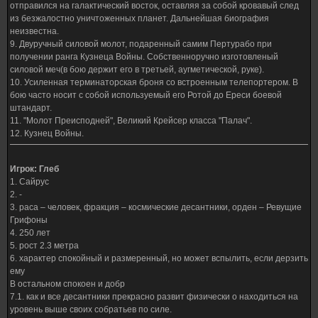
отправился на галактический восток, оставляя за собой кровавый след
из безжалостно уничтоженных планет. Дальнейшая биография
неизвестна.
9. Двуручный силовой молот, подаренный самим Пертурабо при
получении ранга Кузнеца Войны. Собственноручно изготовленый
силовой меч(в бою держит его в третьей, аугметической, руке).
10. Усиленная терминаторская броня со встроенным телепортером. В
бою часто носит с собой используемый его Ротой до Ереси боевой
штандарт.
11. "Молот Преисподней", Великий Крейсер класса "Палач".
12. Кузнец Войны.
Игрок: Глеб
1. Сайрус
2. -
3. раса – человек, фракция – космические десантники, орден – Ревущие
Грифоны
4. 250 лет
5. рост 2.3 метра
6. характер спокойный и размеренный, но может вспылить, если дерзить
ему
В остальном спокоен и добр
7.1. как и все десантники прекрасно развит физически о находиться на
уровень выше своих собратьев по силе.