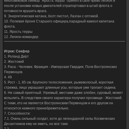
Многовековой Линкор "Ярость Терры" принял в свое чрево легион и
после установки новых двигателей отрапортовал в штаб флота о
готовности крушить врага.
9. Энергитическая катана, болт пистол, Лазган с оптикой.
10. Полевая броня Старшего офицера,парадный камзол капитана
флота.
11. Ярость терры
12. Легион-командер
Игрок: Секфер
1. Роланд Дирт
2. Жестокий
3. Раса - Человек. Фракция - Имперская Гвардия, Полк Востроянских
Первенцов.
4. 49
5. Рост - 1, 85 см. Крупного телосложения, рыжеволосый, короткая
стрижка, лицо украшают длинные усы, которые уже трогает седина.
6. Не самый приятный. Угрюмый, местами даже злобен, суровый, может
вспылить. В следствии своего характера получил прозвище - Жестокий.
С теми, кто не является Востроянским Первенцом и его другом он
относится немного пренебрежительно.
7. Способности:
7.1. Очень сильный солдат, хотя до легендарной силы Космических
Десантников ему не иметь, но все таки.