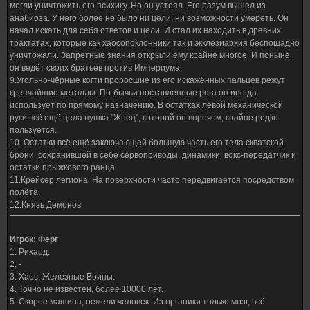
могли уничтожить его психику. Но он устоял. Его разум вышел из
анабиоза. У него более не было ни цели, ни возможности умереть. Он
начал искать для себя ответов и цели. И стал их находить в древних
трактатах, которые как хаосопоклонники так и экклезиархия беспощадно
уничтожали. Запретные знания открыли ему крайне многое. И поныне
он ведёт своих братьев против Империума.
9.Угольно-чёрные когти проросшие из его искажённых пальцев режут
крепчайшие металлы. По-бычьи поставленные рога он иногда
использует по прямому назначению. В остатках левой механической
руки всё ещё цела пушка "Жнец", которой он впрочем, крайне редко
пользуется.
10. Остатки всё ещё заключающей большую часть его тела скватской
брони, сохранившей в себе сервоприводы, динамики, вокс-передатчик и
остатки прыжкового ранца.
11.Крейсер легиона. На поверхности часто передвигается посредством
полёта.
12.Князь Демонов
Игрок: Ферг
1. Рихард.
2. -
3. Хаос, Железные Воины.
4. Точно не известен, более 10000 лет.
5. Скорее машина, нежели человек. Из органики только мозг, всё