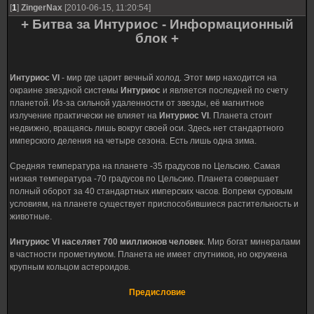
[
1
]
ZingerNax
[2010-06-15, 11:20:54]
+ Битва за Интуриос - Информационный
блок +
Интуриос VI
- мир где царит вечный холод. Этот мир находится на
окраине звездной системы
Интуриос
и является последней по счету
планетой. Из-за сильной удаленности от звезды, её магнитное
излучение практически не влияет на
Интуриос VI
. Планета стоит
недвижно, вращаясь лишь вокруг своей оси. Здесь нет стандартного
имперского деления на четыре сезона. Есть лишь одна зима.
Средняя температура на планете -35 градусов по Цельсию. Самая
низкая температура -70 градусов по Цельсию. Планета совершает
полный оборот за 40 стандартных имперских часов. Вопреки суровым
условиям, на планете существует приспособившиеся растительность и
животные.
Интуриос VI
населяет 700 миллионов человек
. Мир богат минералами
в частности прометиумом. Планета не имеет спутников, но окружена
крупным кольцом астероидов.
Предисловие