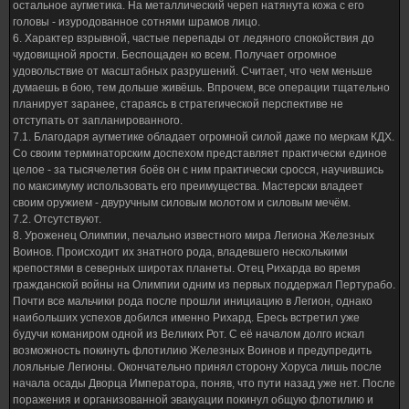
остальное аугметика. На металлический череп натянута кожа с его
головы - изуродованное сотнями шрамов лицо.
6. Характер взрывной, частые перепады от ледяного спокойствия до
чудовищной ярости. Беспощаден ко всем. Получает огромное
удовольствие от масштабных разрушений. Считает, что чем меньше
думаешь в бою, тем дольше живёшь. Впрочем, все операции тщательно
планирует заранее, стараясь в стратегической перспективе не
отступать от запланированного.
7.1. Благодаря аугметике обладает огромной силой даже по меркам КДХ.
Со своим терминаторским доспехом представляет практически единое
целое - за тысячелетия боёв он с ним практически сросся, научившись
по максимуму использовать его преимущества. Мастерски владеет
своим оружием - двуручным силовым молотом и силовым мечём.
7.2. Отсутствуют.
8. Уроженец Олимпии, печально известного мира Легиона Железных
Воинов. Происходит их знатного рода, владевшего несколькими
крепостями в северных широтах планеты. Отец Рихарда во время
гражданской войны на Олимпии одним из первых поддержал Пертурабо.
Почти все мальчики рода после прошли инициацию в Легион, однако
наибольших успехов добился именно Рихард. Ересь встретил уже
будучи команиром одной из Великих Рот. С её началом долго искал
возможность покинуть флотилию Железных Воинов и предупредить
лояльные Легионы. Окончательно принял сторону Хоруса лишь после
начала осады Дворца Императора, поняв, что пути назад уже нет. После
поражения и организованной эвакуации покинул общую флотилию и