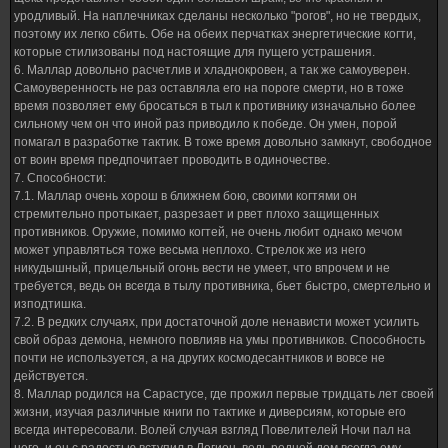
уродливый. На наплечниках сделаны несколько "рогов", но не твердых,
поэтому их легко сбить. Обе на обеих перчатках энергетические когти,
которые стилизованы под настоящие для пущего устрашения.
6. Маллар довольно расчетлив и хладнокровен, а так же самоуверен.
Самоуверенность не раз оставляла его на пороге смерти, но в тоже
время позволяет ему бросаться в тыл к противнику изначально более
сильному чем он что иной раз приводило к победе. Он умен, порой
помагал в разработке тактик. В тоже время довольно замкнут, свободное
от воин время предпочитает проводить в одиночестве.
7. Способности:
7.1. Маллар очень хорош в ближнем бою, своими когтями он
стремительно протыкает, разрезает и рвет плохо защищенных
противников. Оружие, помимо когтей, не очень любит однако мечом
может управляться тоже весьма неплохо. Стрелок же из него
никудышный, прицельный огонь вести не умеет, что впрочем и не
требуется, ведь он всегда в тылу противника, бьет быстро, смертельно и
изподтишка.
7.2. В редких случаях, при достаточной доле ненависти может усилить
свой образ демона, немного повлияв на умы противников. Способность
почти не используется, а на других космодесантников и вовсе не
действуется.
8. Маллар родился на Сарастусе, где прожил первые тридцать лет своей
жизни, изучая различные книги по тактике и диверсиям, которые его
всегда интересовали. Волей случая взгляд Повелителей Ночи пал на