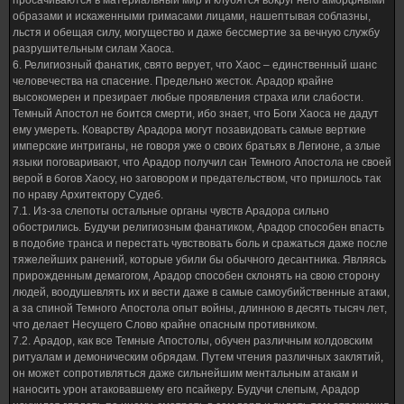
просачиваются в материальный мир и клубятся вокруг него аморфными
образами и искаженными гримасами лицами, нашептывая соблазны,
льстя и обещая силу, могущество и даже бессмертие за вечную службу
разрушительным силам Хаоса.
6. Религиозный фанатик, свято верует, что Хаос – единственный шанс
человечества на спасение. Предельно жесток. Арадор крайне
высокомерен и презирает любые проявления страха или слабости.
Темный Апостол не боится смерти, ибо знает, что Боги Хаоса не дадут
ему умереть. Коварству Арадора могут позавидовать самые верткие
имперские интриганы, не говоря уже о своих братьях в Легионе, а злые
языки поговаривают, что Арадор получил сан Темного Апостола не своей
верой в богов Хаосу, но заговором и предательством, что пришлось так
по нраву Архитектору Судеб.
7.1. Из-за слепоты остальные органы чувств Арадора сильно
обострились. Будучи религиозным фанатиком, Арадор способен впасть
в подобие транса и перестать чувствовать боль и сражаться даже после
тяжелейших ранений, которые убили бы обычного десантника. Являясь
прирожденным демагогом, Арадор способен склонять на свою сторону
людей, воодушевлять их и вести даже в самые самоубийственные атаки,
а за спиной Темного Апостола опыт войны, длинною в десять тысяч лет,
что делает Несущего Слово крайне опасным противником.
7.2. Арадор, как все Темные Апостолы, обучен различным колдовским
ритуалам и демоническим обрядам. Путем чтения различных заклятий,
он может сопротивляться даже сильнейшим ментальным атакам и
наносить урон атаковавшему его псайкеру. Будучи слепым, Арадор