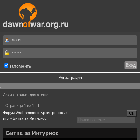
запомнить
Регистрация
.
Архив - только для чтения
Страница
1
из
1
1
Форум Warhammer
»
Архив ролевых
игр
»
Битва за Интуриос
Битва за Интуриос