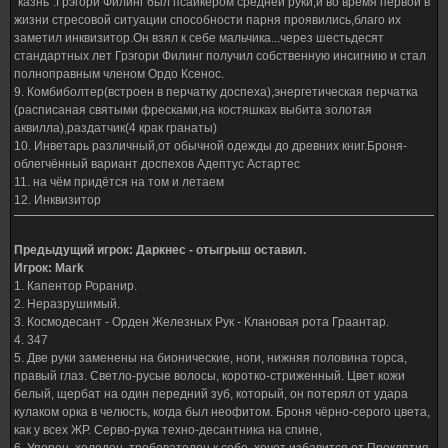
"казнь".Грэгори Филинг был псайкером средней руки,и во время первой в
жизни стресовой ситуации способности парня проявились,благо их
заметил инквизитор.Он взял к себе мальчика...через шестьдесят
стандартных лет Грэгори Филинг получил собственную инсигнию и стал
полноправным членом Ордо Ксенос.
9. Комбиболтер(встроен в перчатку доспеха),энергетическая перчатка
(расписаная святыми фресками,на костяшках выбита золотая
аквилла),раздатчик(4 крак гранаты)
10. Инветарь различный,от обычной одежды до древних книг.Броня-
облегчённый вариант доспехов Адептус Астартес
11. на чём придётся на том и летаем
12. Инквизитор
Предыдущий игрок: Даркнес - отыгрыш оставил.
Игрок: Mark
1. Капентор Роранир.
2. Неразрушимый.
3. Космодесант - Орден Железных Рук - Клановая рота Граантар.
4. 347
5. Две руки заменены на бионические, ноги, нижняя половина торса,
правый глаз. Светло-русые волосы, коротко-стриженный. Цвет кожи
белый, щербат на один передний зуб, который, он потерял от удара
кулаком орка в челюсть, когда был неофитом. Броня чёрно-серого цвета,
как у всех ЖР. Серво-рука техно-десантника на спине,