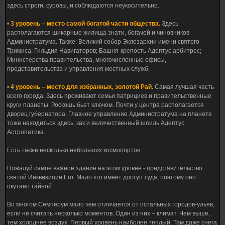
здесь строги, суровы, и соблюдаются неукосительно.
•
3 уровень – место самой богатой части общества.
Здесь
располагаются шикарные жилища знати, богачей и чиновников
Администратума. Также: Великий собор Эклезархии имени святого
Тримиса; Гильдия Навигаторов; Башня-крепость Адептус арбитрес;
Министерства правительства, многочисленные офисы,
представительства и управления местных служб.
•
4 уровень – место для избранных, золотой Рай.
Самая лучшая часть
всего города. Здесь проживают семьи патрициев и правительственные
круги планеты. Роскошь бьет ключом. Почти у центра располагается
дворец губернатора. Главное управление Администратума на планете
тоже находиться здесь, как и величественный шпиль Адептус
Астропатика.
Есть также несколько небольших космопортов.
Пожалуй самое важное здание на этом уровне - представительство
святой Инквизиции Его. Мало кто имеет доступ туда, поэтому оно
окутано тайной.
Во многом Семперум мало чем отличается от остальных городов-ульев,
если не считать несколько моментов. Один из них – климат. Чем выше,
тем холоднее воздух. Первый уровень наиболее теплый. Там даже снега