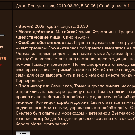
Дата: Понедельник, 2010-08-30, 5:30:06 | Сообщение #
1
• Время:
2005 год. 24 августа. 18:30
• Место действия:
Малийский залив. Фермопилы. Греция.
• Действующие лица:
Синр и Аурик
• Особые обстоятельства:
Группа штурмовиков вентру и 
ые
живых тремеры Лос-Анджелеса собираются высадится на 
2
Фермопил, прямо рядом с так называемыми Адскими Врат
875
вентру Станислава ставят под сомнение происходящие, н
помочь Томасу и тремерам. Но, не смотря на это, между д
ne
вампиров возник не зримый конфликт. В этой главе сороди
сами для себя выбрать путь и тех, с кем они вместе пойду 
Первородным.
• Предыстория:
Станислав, Томас и группа выживших сор
отправились на морскую границу штата. Там их новый зна
провёл их на небольшой корабль сверху донизу набитый о
техникой. Командой корабля должны были стать все выжив
подчиненные Бритве гули, управлявшие кораблём днём. Ок
Скелтер был опытным мореходом и ветераном Вьетнамско
течение четырёх дней судно пересекло океан и оказалось 
берега Малийского залива.