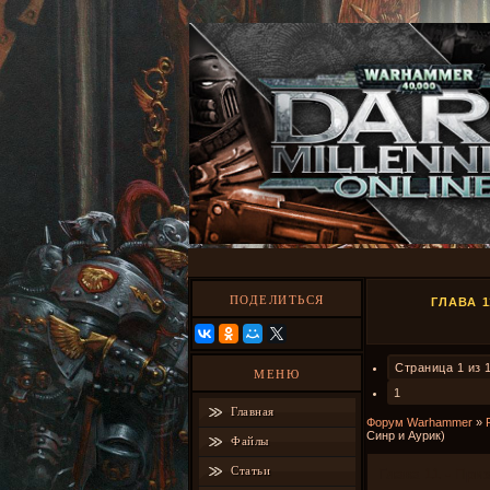
ПОДЕЛИТЬСЯ
ГЛАВА 
Страница
1
из
МЕНЮ
1
Главная
Форум Warhammer
»
Синр и Аурик)
Файлы
Статьи
Глава 11 - При