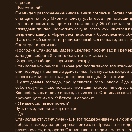
спросил:
- Вы со мной?
Он увидел разрозненные кивки и знаки согласия. Затем по
сидящим на полу Мирии и Кейстуту. Литовец при помощи д
на ноги и посмотрел прямо в глаза вентру. Эта безмолвная
взглядами длилась несколько секунд, затем лучник отвел вз
медленно кивнул. Мирия расплакалась и бросилась его об
В этот самый момент в тренировочный зал вошел один из г
Скелтера, и произнес:
-Господин Станислав, мастер Скелтер просил вас и Тремер
зале для собраний, у него есть что вам сказать.
-Хорошо, свободен – произнес вентру.
Станислав улыбнулся. Наконец-то после такого томительн
они перейдут к активным действиям. Потянувшись каждой
своего вампирского тела, он произнес с долей патетики:
-Ну что дамы и господа, прошу свистать всех наверх. И да 
собой оружие. Надо показать что наши намерения серьезны
Все собрались и начали выходить из зала. Станислав схват
проходящего мимо Кейстута, и спросил:
- Я надеюсь, ты все понял?
Чуть помедлив литовец ответил:
- Да.
Станислав отпустил лучника, и тот поддерживаемый люби
побрел к выходу из тренировочного зала. Прямо на выход
развернулась, и одарила Станислава взглядом полного нег