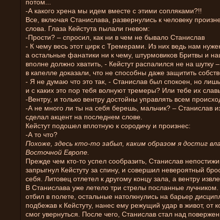
потом...
-А какого хрена мы идем вместе с этими сопляками?!!
Все, включая Станислава, развернулись к человеку произн
слова. Глаза Кейстута пылали гневом:
-Прости? – спросил, как ни в чем не бывало Станислав
- К чему весь этот цирк с Тремерами. Из них ведь нам нуже
а остальные фанатики ни к чему, штурмовиков Бритвы и на
вполне должно хватить, - Кейстут распалился не на шутку 
в капелле доказали, что не способны даже защитить собст
- Я не думаю что это так, - Станислав был спокоен, но лиш
и с каких это пор тебя волнуют тремеры? Или тебе их слав
-Вентру, и только вентру достойны управлять всем происх
-А не много ли ты на себя берешь, мальчик? – Станислав 
сделал акцент на последнем слове.
Кейстут подошел вплотную к сородичу и произнес:
-А то что?
Похоже, здесь кто-то забыл, каким образом я достиг вл
Восточной Европе.
Прежде чем кто-то успел сообразить, Станислав непости
запрыгнул Кейстуту за спину, и совершил невероятный бро
себя. Литовец отлетел к другому концу зала, а вентру извл
В Станислава уже летело три стрелы посланные лучником.
отбил в полете, остальные натолкнулись на барьер дисцип
подбежав к Кейстуту, нанес ему режущий удар в живот, от к
смог увернуться. После чего, Станислав стал над поверже