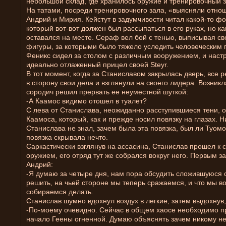
небольшой склад, где хранилось оружие и тренировочный з
На татами, посреди тренировочного зала, «выясняли отно
Андрий и Мирия. Кейстут в задумчивости читал какой-то фо
который вот-вот должен был рассыпаться в его руках, но к
оставался на месте. Сераф вел бой с тенью, выписывая с
фигуры, за которыми было тяжело уследить человеческим 
Феникс сидел за столом с различным вооружением, и наст
идеально отлаженный прицел своей Steyr.
В тот момент, когда за Станиславом закрылась дверь, все 
в сторону свои дела и взглянули на своего лидера. Возникл
сородич решил прервать ее неуместной шуткой:
-А Каамос видимо отошел в туалет?
С лева от Станислава, неожиданно расступившиеся тени, 
Каамоса, который, как и прежде носил повязку на глазах. Н
Станислава не знал, зачем была эта повязка, был ли Туомо
повязка скрывала нечто.
Саркастически взглянув на ассасина, Станислав прошел к с
оружием, его отряд тут же собрался вокруг него. Первым з
Андрий:
-Я думаю за четыре дня, нам пора обсудить сложившуюся 
решить, на чьей стороне мы теперь сражаемся, и что мы 
собираемся делать.
Станислав шумно вдохнул воздух в легкие, затем выдохнув,
-По-моему очевидно. Сейчас в общем хаосе необходимо п
начало Геены огненной. Думаю объяснять зачем никому не