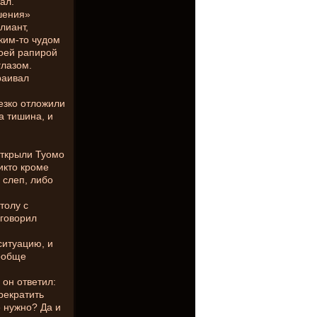
ал.
шения»
лиант,
аким-то чудом
воей рапирой
глазом.
раивал
резко отложили
а тишина, и
открыли Туомо
икто кроме
 слеп, либо
толу с
аговорил
ситуацию, и
вообще
 он ответил:
рекратить
 нужно? Да и