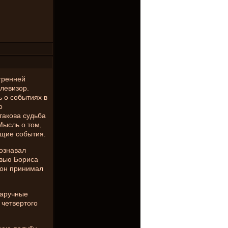
тренней
левизор.
ь о событиях в
о
такова судьба
Мысль о том,
ущие события.
сознавал
овью Бориса
е он принимал
наручные
 четвертого