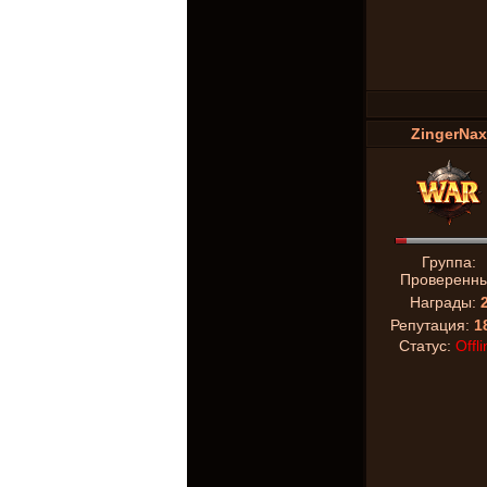
ZingerNax
Группа:
Проверенн
Награды:
Репутация:
1
Статус:
Offli