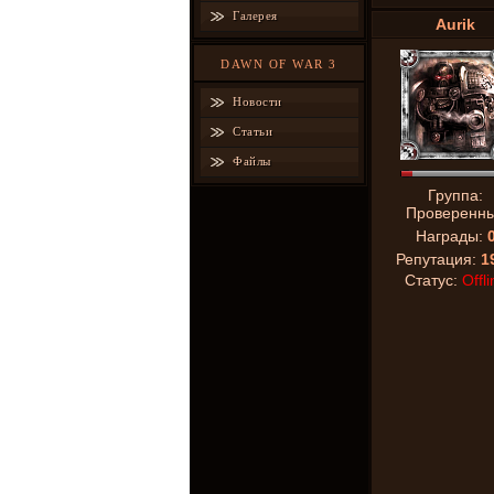
Галерея
Aurik
DAWN OF WAR 3
Новости
Статьи
Файлы
Группа:
Проверенн
Награды:
Репутация:
1
Статус:
Offli