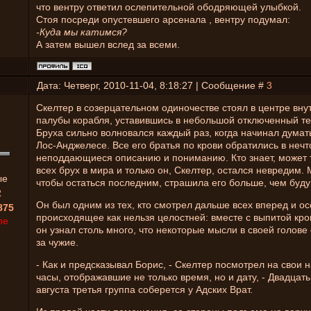
что вентру ответил ослепительной ободряющей улыбкой.
Стоя посреди опустевшего арсенала , вентру подумал:
-Куда мы катимся?
А затем вышел вслед за всеми.
Дата: Четверг, 2010-11-04, 8:18:27 | Сообщение #
3
Скелтер в созерцательном одиночестве стоял в центре вну
палубы корабля, уставившись в небольшой отключенный те
Бруха сильно волновался каждый раз, когда начинал думат
Лос-Анджелесе. Все его братья по крови обратились в нечт
неподдающиеся описанию и пониманию. Кто знает, может 
всех брух в мира и только он, Скелтер, остался невредим. 
ые
чтобы остаться последним, страшила его больше, чем буд
2
Он был одним из тех, кто смотрел дальше всех вперед и о
875
происходящее как нельзя целостней: вместе с выпитой кр
ne
он узнал столь много, что некоторые мысли в своей голов
за чужие.
- Как и предсказывал Борис, - Скелтер посмотрел на свои 
часы, отображавшие не только время, но и дату, - Двадцать
августа третья группа соберется у Адских Врат.