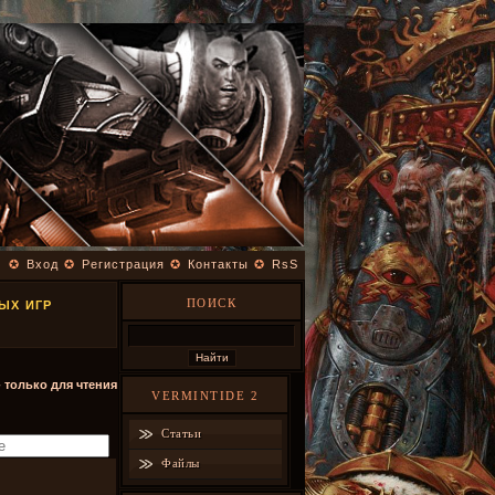
✪
Вход
✪
Регистрация
✪
Контакты
✪
RsS
ПОИСК
ЫХ ИГР
- только для чтения
VERMINTIDE 2
Статьи
Файлы