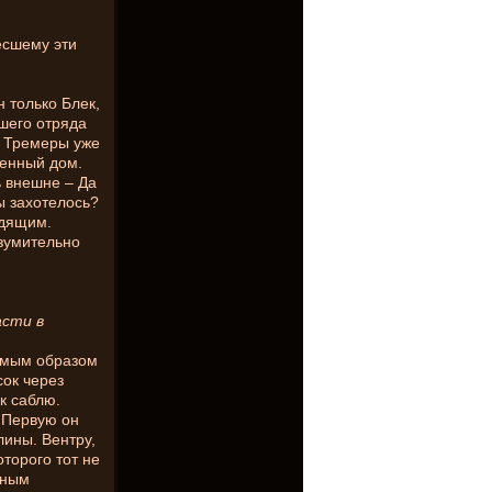
есшему эти
н только Блек,
шего отряда
– Тремеры уже
венный дом.
ь внешне – Да
ы захотелось?
одящим.
изумительно
асти в
жимым образом
сок через
ек саблю.
 Первую он
лины. Вентру,
оторого тот не
нным