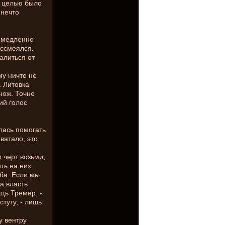
о целью было
 нечто
в медленно
ассмеялся.
алиться от
му ничто не
. Литовка
нож. Точно
ий голос
лась помогать
ватало, это
 черт возьми,
ть на них
ьба. Если мы
а власть
щь Тремер, -
туту, - лишь
у вентру