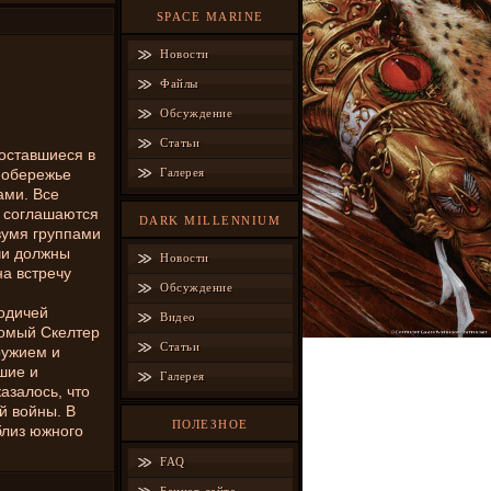
SPACE MARINE
Новости
Файлы
Обсуждение
Статьи
оставшиеся в
побережье
Галерея
ами. Все
о соглашаются
DARK MILLENNIUM
вумя группами
чи должны
Новости
на встречу
Обсуждение
одичей
Видео
комый Скелтер
Статьи
ружием и
шие и
Галерея
азалось, что
й войны. В
ПОЛЕЗНОЕ
близ южного
FAQ