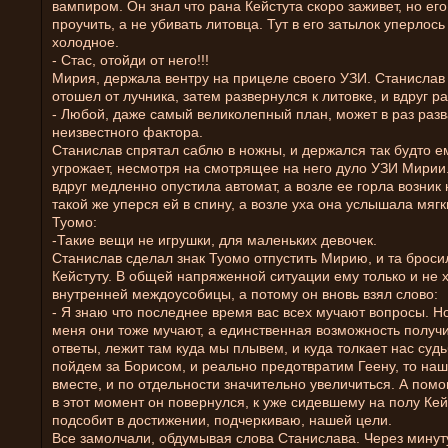
вампиром. Он знал что рана Кейстута скоро заживет, но ег
проучить, а не убивать литовца. Тут в его затылок уперлось
холодное.
- Стас, отойди от него!!!
Мирия, держала вентру на прицеле своего УЗИ. Станисла
отошел от лучника, затем развернулся к литовке, и вдруг р
- Любой, даже самый великолепный план, может в раз разв
неизвестного фактора.
Станислав спрятал саблю в ножны, и держался так будто е
угрожает, несмотря на смотрящее на него дуло УЗИ Мирии
вдруг медленно опустила автомат, а возле ее горла возник 
такой же уперся ей в спину, а возле уха она услышала мягк
Туомо:
-Такие вещи не игрушки, для маленьких девочек.
Станислав сделал знак Туомо отпустить Мирию, и та броси
Кейстуту. В общей напряженной ситуации ему только и не х
внутренней междоусобицы, а потому он вновь взял слово:
- Я знаю что последнее время вас всех мучают вопросы. Но
меня они тоже мучают, а единственная возможность получи
ответы, лежит там куда мы плывем, и куда толкает нас суд
пойдем за Борисом, и реально предотвратим Геену, то наш
вместе, и по отдельности значительно увеличиться. А помо
в этот момент он повернулся, к уже сидевшему на полу Кейс
подсобит в достижении, подчеркиваю, нашей цели.
Все замолчали, обдумывая слова Станислава. Через минут