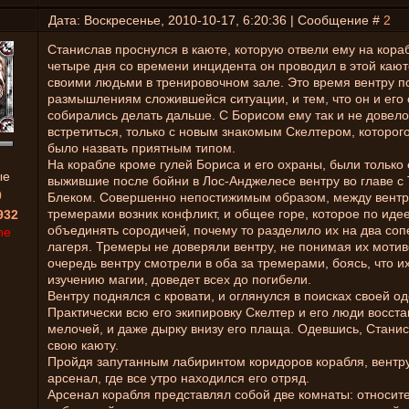
Дата: Воскресенье, 2010-10-17, 6:20:36 | Сообщение #
2
Станислав проснулся в каюте, которую отвели ему на кора
четыре дня со времени инцидента он проводил в этой кают
своими людьми в тренировочном зале. Это время вентру п
размышлениям сложившейся ситуации, и тем, что он и его
собирались делать дальше. С Борисом ему так и не довело
встретиться, только с новым знакомым Скелтером, которо
было назвать приятным типом.
На корабле кроме гулей Бориса и его охраны, были только 
ые
выжившие после бойни в Лос-Анджелесе вентру во главе с
0
Блеком. Совершенно непостижимым образом, между вентр
тремерами возник конфликт, и общее горе, которое по иде
932
объединять сородичей, почему то разделило их на два с
ne
лагеря. Тремеры не доверяли вентру, не понимая их мотив
очередь вентру смотрели в оба за тремерами, боясь, что их
изучению магии, доведет всех до погибели.
Вентру поднялся с кровати, и оглянулся в поисках своей о
Практически всю его экипировку Скелтер и его люди восст
мелочей, и даже дырку внизу его плаща. Одевшись, Стани
свою каюту.
Пройдя запутанным лабиринтом коридоров корабля, вентру
арсенал, где все утро находился его отряд.
Арсенал корабля представлял собой две комнаты: относит