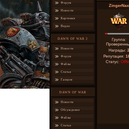
Форум
ZingerNax
Новости
Картинки
Видео
DAWN OF WAR 2
Группа:
Проверенн
Новости
Награды:
Репутация:
1
Форум
Статус:
Offli
Файлы
Статьи
Галерея
DAWN OF WAR
Новости
Обсуждение
Файлы
Статьи