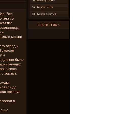
Баннер сайта
Карта сайта
бле. Все
Карта форума
е или со
освятил
СТАТИСТИКА
 соклановцы
сь
го мало можно
его отряд и
 Томасом
у и
е должно было
оперничающих
ов, в свою
 страсть к
дежды.
ановили до
слав покинул
 попал в
ельно