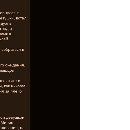
вернулся к
евушки, встал
 дуэль
гляд и
нимать.
улей
 собраться в
ого ожидания,
 мышцой
захватите с
, как никогда.
ил за плечо
мой девушкой
е Мирия
одования, на