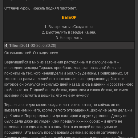
Оттянув курок, Тираэль поднял пистолет.
ВЫБОР
1. Выстрелить в Создателя.
2. Выстрелить в сердце Каина.
3. Не стрелять.
[
4
]
Tillien
[2011-03-26, 0:30:20]
Он слышал всё. Он видел всех.
Вернувшийся в мир из заточения растерянным и озлобленным –
последние месяцы Тираэль преображался, становясь всё больше
похожим на тех, кого ненавидели и боялись демоны. Привязанных. От
тягостных размышлений его спасало лишь непрерывное действо, в
которое он окунулся несколько дней назад из-за видений и собственного
любопытства. Падший ангел бежал, сражался и снова бежал, не имея
времени подумать и решить: что же ему нужно?
Тираэль не видел своего создателя тысячелетия, но сейчас он не
вызвал в нем ничего, кроме легкого отвращения. Джону не было дела ни
до Каина и Первородных, ни до вампиров и других демонов. Джону не
было дела даже до людей. Они предали их – их обоих – и ничто не
помешает им сделать это вновь. Никто из людей не заслуживает
прощения. Эта мысль преследовала демона во время заточения в