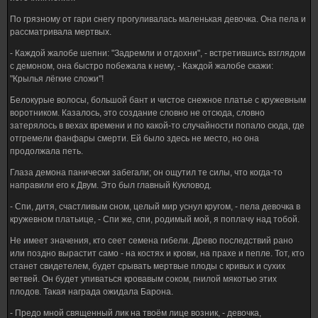
По грязному от гари снегу прогуливалась маленькая девочка. Она пела и
рассматривала мертвых.
- Каждой жалобе шепни: "Задремли и отдохни", - встретившись взглядом
с демоном, она быстро побежала к нему, - Каждой жалобе скажи:
"Крылья лёгкие сложи"!
Белокурые волосы, большой бант и чистое снежное платье с кружевным
воротником. Казалось, это создание словно не отсюда, словно
затерялось в вехах времени и по какой-то случайности попало сюда, где
отгремели фанфары смерти. Ей было здесь не место, но она
продолжала петь.
Глаза демона панически забегали; он ощутил те силы, что когда-то
направили его к Двум. Это был главный Кукловод.
- Спи, дитя, счастливым сном, целый мир уснул кругом, - пела девочка в
кружевном платьице, - Спи же, спи, родимый мой, я поплачу над тобой.
Не имеет значения, кто сеет семена гибели. Древо последствий рано
или поздно вырастит само - на костях и крови, на прахе и пепле. Тот, кто
станет свидетелем, будет срывать мертвые плоды с кривых и сухих
ветвей. Он будет упиваться кровавым соком, гнилой мякотью этих
плодов. Такая награда ожидала Барона.
- Предо мной священный лик на твоём лице возник, - девочка,