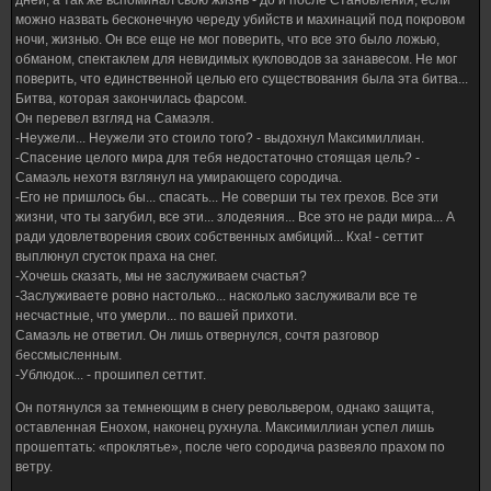
дней, а так же вспоминал свою жизнь - до и после Становления, если
можно назвать бесконечную череду убийств и махинаций под покровом
ночи, жизнью. Он все еще не мог поверить, что все это было ложью,
обманом, спектаклем для невидимых кукловодов за занавесом. Не мог
поверить, что единственной целью его существования была эта битва...
Битва, которая закончилась фарсом.
Он перевел взгляд на Самаэля.
-Неужели... Неужели это стоило того? - выдохнул Максимиллиан.
-Спасение целого мира для тебя недостаточно стоящая цель? -
Самаэль нехотя взглянул на умирающего сородича.
-Его не пришлось бы... спасать... Не соверши ты тех грехов. Все эти
жизни, что ты загубил, все эти... злодеяния... Все это не ради мира... А
ради удовлетворения своих собственных амбиций... Кха! - сеттит
выплюнул сгусток праха на снег.
-Хочешь сказать, мы не заслуживаем счастья?
-Заслуживаете ровно настолько... насколько заслуживали все те
несчастные, что умерли... по вашей прихоти.
Самаэль не ответил. Он лишь отвернулся, сочтя разговор
бессмысленным.
-Ублюдок... - прошипел сеттит.
Он потянулся за темнеющим в снегу револьвером, однако защита,
оставленная Енохом, наконец рухнула. Максимиллиан успел лишь
прошептать: «проклятье», после чего сородича развеяло прахом по
ветру.