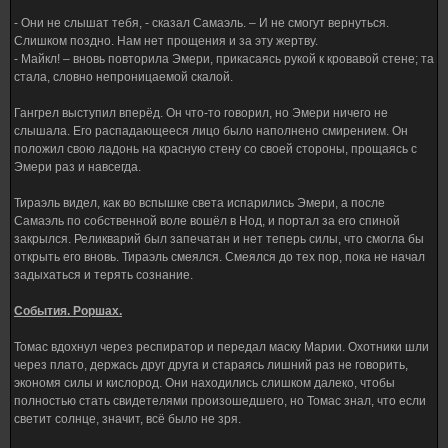
- Они не слышат тебя, - сказал Самаэль. – И не смогут вернуться.
Слишком поздно. Нам нет прощения и за эту жертву.
- Майкл! – вновь повторила Эмери, прикасаясь рукой к кровавой стене; та
стала, словно непроницаемой скалой.
Гангрел выступил вперёд. Он что-то говорил, но Эмери ничего не
слышала. Его распадающееся лицо было наполнено смирением. Он
положил свою ладонь на красную стену со своей стороны, прощаясь с
Эмери раз и навсегда.
Тираэль видел, как во вспышке света испарились Эмери, а после
Самаэль по собственной воле вошёл в Нод, и портал за его спиной
закрылся. Реликварий был запечатан и нет теперь силы, что смогла бы
открыть его вновь. Тираэль смеялся. Смеялся до тех пор, пока не начал
задыхаться и терять сознание.
События. Роршах.
Томас вдохнул через респиратор и передал маску Марии. Охотники шли
через плато, держась друг друга и стараясь лишний раз не говорить,
экономя силы и кислород. Они находились слишком далеко, чтобы
полностью стать свидетелями произошедшего, но Томас знал, что если
светит солнце, значит, всё было не зря.