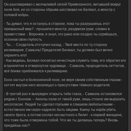
Он разговаривал с молчаливой силой Привязанного, витавшей вокруг
поля боя, но со стороны обрыва шествовал не Белиал, а монстр с
головой кобры.
- Ты думал, что я останусь в стороне, пока ты разрушаешь этот
прекрасный мир? - прошипел монстр, раздвигая руки, словно в
приветствии. - Впрочем, я знал, что рано или поздно ты сорвёшься,
осознав свою глупость.
- Ты... - Создатель отступил назад, - Твоё место по ту сторону
реликвария, Самаэль! Предатели! Белиал, ты должен был вечно
охранять его!
- Как видишь, Белиал посчитал нечестным служить тому, кто обратил его
в проклятое и отвергнутое чудовище, - Самаэль, прародитель сеттитов,
всё ближе приближался к реликварию.
Енох застыл в болезненной позе, не веря своим собственным глазам -
сеттит внутри него восклицал о присутствии тёмного родителя.
- В третий раз я вынужден открыть тебе глаза, - Самаэль остановился
рядом с Енохом. – Ангелы пали от твоей руки, лишь стоило им выразить
несогласие. Людей ты сделал глупыми и слишком любопытными -
естественно им скоро надоело быть овцами. Каину ты нарёк убить
своего брата, а потом сослал несчастного к Лилит - к первой женщине,
что тоже была отвержена тобой. Что же ты делаешь теперь? Вновь
предаёшь нас?