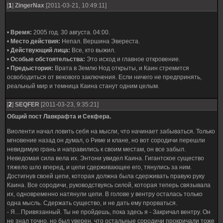
[
1
]
ZingerNax
[2011-03-21, 10:49:11]
•
Время:
2005 год. 30 августа. 04:00.
•
Место действия:
Непал. Вершина Эвереста.
•
Действующий лица:
Все, кто выжил.
•
Особые обстоятельства:
Это исход и главное откровение.
•
Предыстория:
Врата в Землю Нод открыты, и Каин стремится
освободиться от векового заключения. Если ничего не предпринять,
реальный мир и темница Каина станут одним целым.
[
2
]
SEQFER
[2011-03-23, 9:35:21]
Общий пост Лавкрафта и Секфера.
Виоленти начал ловить себя на мысли, что начинает забываться. Только
мгновение назад он думал, о Риме и клане, но вот сородичи перешли
невидимую грань и направились к своим местам, он все забыл.
Неведомая сила вела их. Энтони увидел Каина. Гигантское существо
тяжело шло вперед, и цепи сдерживающее его, тянулись за ним.
Достигнув своей цепи, которая должна была сдерживать правую руку
Каина. Все сородичи, руководствуясь силой, которая теперь связывала
их, одновременно натянули цепи. В голове у вентру осталась только
одна мысль. Сдержать существо, и не дать ему прорваться.
- Я…Привязанный. Ты не пройдешь, пока здесь я - Закричал вентру. Он
не знал точно, но был уверен, что остальные сородичи прокричали тоже