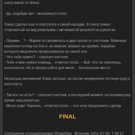
снегу какой-то блеск.
- Да, подойди же! – воскликнул голос.
Томас сделал шаг и опустился к своей находке. В снегу лежал
староватый на вид револьвер с витиеватой резьбой на рукоятке.
- Оружие…? – Мария остановилась в двух шагах от охотника. Мужчина
наклонил голову на бок и, не моргая, взирал на оружие, барабан
которого медленно прокручивался по своей оси.
- Что тебе нужно? – спросил охотник.
- Тебе и мне нужна помощь, - ответил голос. – Всё, что ты захочешь,
исполнится. Но я прошу найти для меня… безопасное место.
Несколько мгновений Томас молчал, но после неуверенно потянул руку к
пистолету.
- Так кто ты есть? – спросил охотник, в последний момент остановив руку
прямо над рукоятью.
- Меня зовут Тираэль, - ответил голос, – и я хочу предложить сделку.
FINAL
Сообщение отредактировал
ZingerNax
-
Вторник, 2011-07-05, 7:36:17