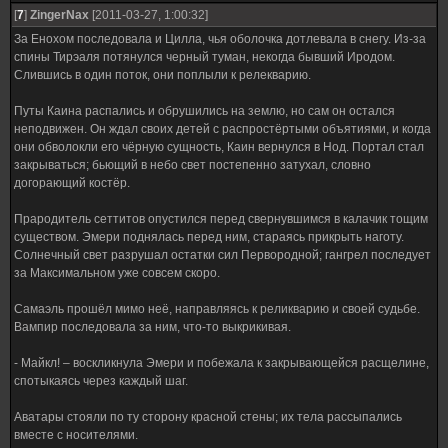
[
7
]
ZingerNax
[2011-03-27, 1:00:32]
За Енохом последовала и Цилла, чья оболочка дотлевала в снегу. Из-за
спины Тирэаля потянулся черный туман, некогда бывший Иродом.
Слившись в один поток, они поплыли к релекварию.
Путы Каина распались и обрушились на землю, но сам он остался
неподвижен. Он ждал своих детей с распростёртыми объятиями, и когда
они обволокли его чёрную сущность, Каин вернулся в Нод. Портал стал
закрываться; бьющий в небо свет постепенно затухал, словно
догорающий костёр.
Прародитель сеттитов опустился перед свернувшимся в калачик тощим
существом. Эмери поднялась перед ним, стараясь прикрыть наготу.
Солнечный свет разрушал остатки сил Первородной; гангрел последует
за Максимальном уже совсем скоро.
Самаэль прошёл мимо неё, направляясь к реликварию и своей судьбе.
Вампир последовала за ним, что-то выкрикивая.
- Майкл! – воскликнула Эмери и побежала к закрывающейся расщелине,
спотыкаясь через каждый шаг.
Аватары стояли по ту сторону красной стены; их тела рассыпались
вместе с носителями.