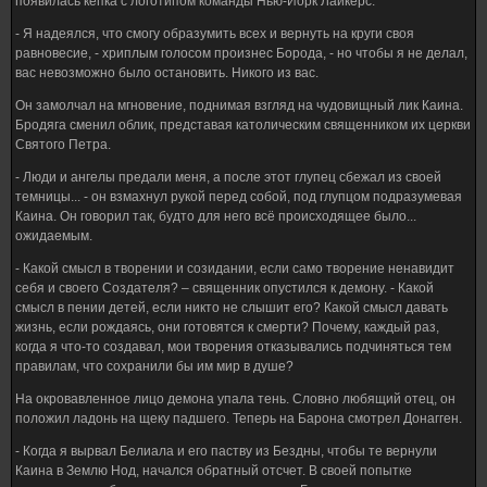
появилась кепка с логотипом команды Нью-Йорк Лайкерс.
- Я надеялся, что смогу образумить всех и вернуть на круги своя
равновесие, - хриплым голосом произнес Борода, - но чтобы я не делал,
вас невозможно было остановить. Никого из вас.
Он замолчал на мгновение, поднимая взгляд на чудовищный лик Каина.
Бродяга сменил облик, представая католическим священником их церкви
Святого Петра.
- Люди и ангелы предали меня, а после этот глупец сбежал из своей
темницы... - он взмахнул рукой перед собой, под глупцом подразумевая
Каина. Он говорил так, будто для него всё происходящее было...
ожидаемым.
- Какой смысл в творении и созидании, если само творение ненавидит
себя и своего Создателя? – священник опустился к демону. - Какой
смысл в пении детей, если никто не слышит его? Какой смысл давать
жизнь, если рождаясь, они готовятся к смерти? Почему, каждый раз,
когда я что-то создавал, мои творения отказывались подчиняться тем
правилам, что сохранили бы им мир в душе?
На окровавленное лицо демона упала тень. Словно любящий отец, он
положил ладонь на щеку падшего. Теперь на Барона смотрел Донагген.
- Когда я вырвал Белиала и его паству из Бездны, чтобы те вернули
Каина в Землю Нод, начался обратный отсчет. В своей попытке