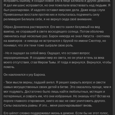
исправить ошибку, я создал новое зло в лице Белиала и других демонов.
Я дал им шанс исправится, но они пожелали властвовать над людьми. Я
был разочарован. И надолго оставил мирские дела. Даже когда слуги
Привязанных восстали против них и попыталась подчинить силу
реликвария Белиала себе, я не вернул сюда своё внимание.
Образ Доннегена растворился. Его место занял безумный на вид
вампир, не сгоравший в свете восходящего солнца. Потом оболочка
сменилась ещё несколько раз. Барон никогда не знал Августа - охотника
на вампиров - и никогда не встречался с брухой по имени Скелтер, но
понимал, что эти тени тоже сыграли свою роль.
- Но я ощущал за собой вину. Ощущал, что оставил вопрос
неразрешенным. Я создавал мир из света, но он упал в тень за века
моего отсутствия, став Миром Тьмы. И тогда я вернулся. Вернулся, чтобы
помочь.
Он наклонился к уху Барона.
- Твои мысли верны, падший ангел. Я решил закрыть вопрос и свести
самых могущественных своих детей в битве. Это оказалось проще, чем я
мог подумать. Достаточно было лишь найти любопытных, мстящих и
потерянных, и соврать им, что они избранные. Но знаешь что? Встав на
пороге главного откровения, никто из вас не смог уничтожить другого.
Силы оказались равны. И это... меня разочаровывает вновь.
Его шёпот словно поддерживал жизнь в демоне. Если бы не этот голос,