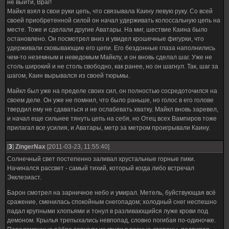
не выйти, Враг!
Майкл взял в свои руки цепь, что связывала Каину левую руку. Со всей
своей приобретенной силой он начал удерживать колоссальную цепь на
месте. Тоже и сделали другие Аватары. На миг, шествие Каина было
остановлено. Он посмотрел вниз и увидел крошечные фигурки, что
удерживали сковывающие его цепи. Его бездонные глаза наполнились
чем-то неземным и неведомым Майклу, и он вновь сделал шаг. Уже не
столь широкий и не столь свободно, как ранее, но он шагнул. Так, шаг за
шагом, Каин вырывался из своей тюрьмы.
Майкл был уже на пределе своих сил, он полностью сосредоточился на
своем деле. Он уже не помнил, что было раньше, но голос в его голове
твердил ему не сдаваться и не ослабевать хватку. Майкл вновь заревел,
и начал еще сильнее тянуть цепь на себя, но Отец всех Вампиров тоже
прилагал все усилия, и Аватары, метр за метром проигрывали Каину.
[
3
]
ZingerNax
[2011-03-23, 11:55:40]
Солнечный свет постепенно заливал хрустальные горные пики.
Начинался рассвет - самый тихий, который когда либо встречал
Экклезиаст.
Барон смотрел на зарничное небо и умирал. Метель, буйствующая всё
сражение, сменилась спокойным снегопадом; холодный снег неспешно
падал крупными хлопьями и тонул в разливающийся луже крови под
демоном. Крылья трепыхались невпопад, словно погибая по-одиночке.