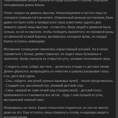
Переломанные рёбра торчали из груди в разные стороны, подпирая
неподвижную длань Каина.
Гигант взирал на демона свысока. Непроницаемое и пустое лицо не
отражало ровным счётом ничего. Измученный вечным заточением, Каин
давно потерял себя и превратился лишь в вестника судного дня,
жившего одной лишь мыслью - отомстить. Вера людей и демонов была
сильна, но её не хватило, чтобы победить проклятого; из огромной раны,
оставленной атакой Барона, выливалась холодная кровь, но сердце
Каина осталось невредимо.
Мгновения созерцания сменились нарастающей агонией. Не в силах
справиться с болью, демон закричал, но издал лишь бульканье и
хрипение. Кровь хлынула из открытого рта, заливая посиневшее лицо.
- Сладость снов, сойди, как тень, - донеслось откуда-то детское пение.
Демон дёрнулся, возвращаясь из небытия и широко раскрывая глаза. -
Сон, дитя моё одень.
- Сны, сойдите, как ручей лунных ласковых лучей, - песня продолжалась.
- Сладкий сон, как нежный пух, убаюкай детский слух.
- Смех, сверкай во тьме ночей над отрадою моей, - детский голос
приближался и становился все четче, - будь с ним лучшей из утех,
материнский нежный смех.
Оперившись на локти, Барон попытался подняться, но сил не хватил
даже на это. Ему осталось лишь повернуть голову, в надежде увидеть
источник пения.