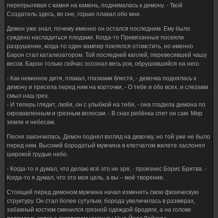
перепрыгивая с камня на камень, поднималась к демону. - Твой
Создатель здесь, во сне, горько плакал обо мне.
Демон уже знал, почему именно он остался последним. Ему было
суждено насладиться плодами. Когда-то Привязанные посеяли
разрушение, когда-то один вампир поклялся отомстить, но именно
Барон стал катализатором. Той последней каплей, перевесившей чашу
весов. Барон только сейчас осознал весь рок, обрушившийся на него.
- Как невинное дитя, плакал, глазками блестя, - девочка поднялась к
демону и присела перед ним на корточки, - О тебе и обо всех, и слезами
смыл наш грех.
- И теперь глядит, любя, он с улыбкой на тебя, - она гладила демона по
окровавленным и грязным волосам. - В снах ребёнка спит он сам. Мир
земле и небесам.
Песня закончилась. Демон поднял взгляд на девочку, но той уже не было
перед ним. Высокий бородатый мужчина в клетчатом жилете заслонял
широкой грудью небо.
- Когда-то я думал, что делаю всё это не зря, - произнес Борис Бритва. -
Когда-то я думал, что это моя цель, а вы – моё творение.
Стоящий перед демоном мужчина начал изменять свою физическую
структуру. Он стал более сутулым, борода увеличилась в размерах,
забавный костюм сменился грязной одеждой бродяги, а на голове