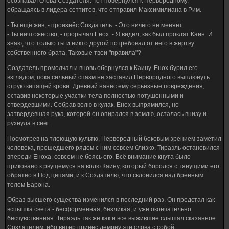
осознавал слова Создателя. Тот повернулся к Первородному,
обращаясь в лидера сеттитов, что отправил Максимилиана в Рим.
- Ты ещё жив, - произнёс Создатель. - Это ничего не меняет.
- Ты ничтожество, - прорычал Енох. - Я видел, как был проклят Каин. И
знаю, что только ты и никто другой потребовал от него в жертву
собственного брата. Таковые твои "правила"?
Создатель промолчал и вновь обернулся к Каину. Енох бурил его
взглядом, пока сильный спазм не заставил Первородного выплюнуть
струю кипящей крови. Древний нанёс ему серьезные повреждения,
оставив некоторые участки тела полностью потушенными и
отвердевшими. Собрав волю в кулак, Енох выпрямился, но
затвердевшая рука, которой он опирался в землю, осталась внизу и
рухнула в снег.
Посмотрев на тлеющую культю, Первородный боковым зрением заметил
человека, прошедшего рядом с ним совсем близко. Тираэль остановился
впереди Еноха, совсем не боясь его. Всё внимание кнута было
приковано к рвущемуся на волю Каину, который боролся с тянущими его
обратно в Нод цепями, и к Создателю, что склонился над бренным
телом Барона.
Образ высшего существа изменился в последний раз. Он предстал как
вспышка света - бесформенная, безликая, и уже окончательно
бесчувственная. Тираэль так же как и все выжившие слышал сказанное
Создателем, ибо ветер принёс демону эти слова с собой.