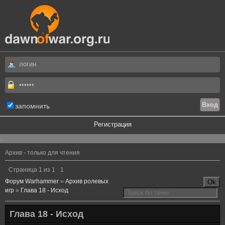
запомнить
Регистрация
.
Архив - только для чтения
Страница
1
из
1
1
Форум Warhammer
»
Архив ролевых
игр
»
Глава 18 - Исход
Глава 18 - Исход