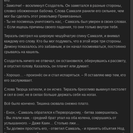
его.
- Замолчи! – воскликнул Создатель. Он заметался в разные стороны,
словно обожженная бабочка. Слова Самаэля ранили его сильнее, чем
мог бы сделать этот револьвер Привязанных.
- Ты не посмеешь уничтожить нас, - Самаэль был уверен в своих словах.
– Если ищешь причины своего падения, то они только внутри тебя.
Тираэль смотрел на широкую чешуйчатую спину Самаэля, и внимал
каждому его слову. Кто бы мог подумать, что в этой игре три стороны.
Демону показалось это забавным, и он начал посмеиваться, постоянно
срываясь на кашель.
Создатель ничего не отвечал; он остановился, обернувшись к рассвету,
и опустил голову. Казалось, он плачет или думает.
- Хорошо… - произнёс он и стал испаряться. – Я оставляю мир тем, кто
его заслуживает.
Слова Творца затихли, и он исчез. Тираэль брезгливо выкинул пистолет
и сел в снег, не в силах больше держать себя на ногах.
Всё было кончено. Тишина сковала снежно плато.
- Енох, - Самаэль обратился к Первородному, - битва завершилась.
- Вы лгали нам, - средний брат упал на оба колена, сокрушаясь от
услышанного. – Даже Каин… Столько лжи…
- Ты должен простить его, - ответил Самаэль, - и принять объятия Нод.