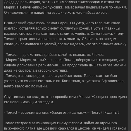
Дойдя до реликвария, охотник снял баллон с кислородом и отдал его
Марии. Накинув капюшон пуховика, Томас начал подниматься по камням.
Он надеялся, что найдёт на вершине хоть кого-нибудь живого.
В замерзшей луже крови лежал Барон. Он умер, и его тело высыхало
изнутри, оставляя только скелет, обтянутый кожей. Пустые глазницы
падшего смотрели на охотника с каким-то упрёком. Опустившись к телу,
Томас закрыл глаза и начал шептать молитву. Сбиваясь на каждом
слове, он помолился за упокой, словно надеясь, что это поможет демону.
- Томас… - до охотника донёсся какой-то незнакомый голос.
- Мария? Мария, это ты? – спросил Томас, обернувшись к женщине, что
сидела у основания реликвария. Она продолжала дышать через маску и
даже не смотрела в сторону охотника.
- Томас, я совсем рядом, - снова донёсся голос. Теперь охотник был
уверен, что слышит его только он. Как и тогда, в пустошах Афганистана,
нечто звало его по имени.
Спустившись со скал, охотник прошёл мимо Марии. Женщина проводила
его непонимающим взглядом.
- Томас! – воскликнула она, убирая от лица маску. – Постой! Куда ты?
Томас следовал за взывающим к нему голосом. Дойдя до огромного
выжженного пятна, где Древний сражался в Енохом, он увидел в грязном