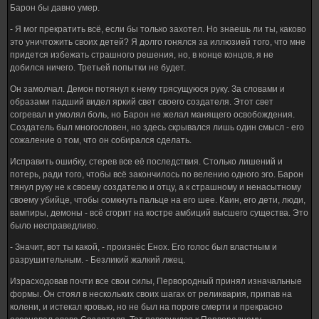
Барон бы давно умер.
- Я мог прекратить всё, если бы только захотел. Но знаешь ли ты, каково
это уничтожить своих детей? Я долго гонялся за иллюзией того, что мне
придется избежать страшного решения, но, в конце концов, я не
добился ничего. Третьей попытки не будет.
Он замолчал. Демон потянул к нему трясущуюся руку. За словами и
образами падший видел яркий свет своего создателя. Этот свет
согревал и умолял боль, но Барон не желал манящего освобождения.
Создатель был многословен, но здесь скрывался лишь один смысл - его
сожаление о том, что он собирался сделать.
Исправить ошибку, стерев все её последствия. Столько лишений и
потерь, ради того, чтобы всё закончилось по велению одного эго. Барон
тянул руку не к своему создателю и отцу, а к страшному и ненасытному
своему убийце, чтобы сомкнуть пальце на его шее. Каин, его дети, люди,
вампиры, демоны - всё сгорит на костре амбиций высшего существа. Это
было несправедливо.
- Значит, вот ты какой, - произнёс Енох. Его голос был властным и
разрушительным. - Безликий жалкий лжец.
Израсходовав почти все свои силы, Первородный принял изначальные
формы. Он стоял в нескольких своих шагах от реликвария, припав на
колени, и истекал кровью, но не был на пороге смерти и прекрасно