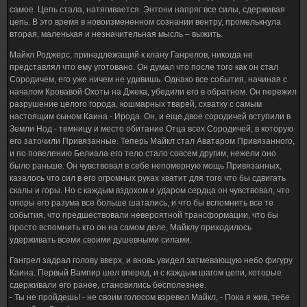
самое. Цепь стала, натягивается. Энтони напряг все силы, сдерживая
цепь. В это время в новоизмененном сознании вентру, промелькнула
вторая, маленькая и незначительная мысль – выжить.
Майкл Роджерс, принадлежащий к клану Ганрелов, никогда не
представлял что ему уготовано. Он думал что после того как он стал
Сородичем, его уже ничем не удивишь. Однако все события, начиная с
началом Кровавой Охоты на Джека, убедили его в обратном. Он пережил
разрушение целого города, кошмарных тварей, схватку с самым
настоящим сыном Каина - Ирода. Он, и еще двое сородичей вступили в
Земли Нод - темницу и место обитание Отца всех Сородичей, в которую
его заточили Привязанные. Теперь Майкл стал Аватаром Привязанного,
и по повелению Белиала его тело стало совсем другим, нежели оно
было раньше. Он чувствовал в себе непомерную мощь Привязанных,
казалось что сил в его огромных руках хватит для того что бы сдвигать
скалы и горы. Но с каждым вздохом и ударом сердца он чувствовал, что
опоры его разума все больше шатались, и что бы вспомнить все те
события, что предшествовали невероятной трансформации, что бы
просто вспомнить кто он на самом деле, Майклу приходилось
удерживать всеми своими душевными силами.
Гангрел задрал голову вверх, и вновь увидел затмевающую небо фигуру
Каина. Первый Вампир шел вперед, и с каждым шагом цепи, которые
сдерживали его ранее, становились бесполезнее.
- Ты не пройдешь! - не своим голосом взревел Майкл, - Пока я жив, тебе