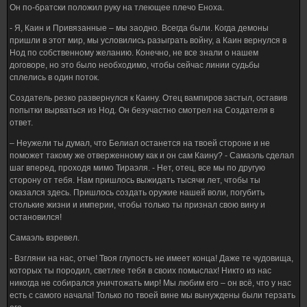
Он по-братски положил руку на тлеющее плечо Еноха.
- Я, Каин и Привязанные – мы заодно. Всегда были. Когда демоны
пришли в этот мир, мы условились разыграть войну, а Каин вернулся в
Нод по собственному желанию. Конечно, не все знали о нашем
договоре, но это было необходимо, чтобы сейчас линии судьбы
сплелись в один поток.
Создатель резко развернулся к Каину. Отец вампиров застыл, оставив
попытки вырваться из Нод. Он безучастно смотрел на Создателя в
ответ.
– Неужели ты думал, что Белиал останется на твоей стороне и не
поможет такому же отверженному как и он сам Каину? - Самаэль сделал
шаг вперед, проходя мимо Тираэля. - Нет, отец, все мы по другую
сторону от тебя. Нам пришлось выжидать тысячи лет, чтобы ты
оказался здесь. Пришлось создать оружие нашей воли, погубить
столькие жизни и империи, чтобы только ты признал свою вину и
остановился!
Самаэль взревел.
- Взгляни на нас, отче! Твоя глупость не имеет конца! Даже те чудовища,
которых ты породил, светлее тебя в своих помыслах! Никто из нас
никогда не собирался уничтожать мир! Мы любим его – он всё, что у нас
есть с самого начала! Только по твоей вине мы вынуждены были терзать