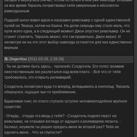
Бездне и вернулась сейчас, чтобы остаться в нем уже навсегда. Впервые
за все время Тираэль почувствовал себя уверенным и абсолютно
равнодушным.
Падший ангел взвел курок и направил револьвер с одной единственной
пулей на Творца, затем на Каина. На долю секунды ему стало жаль, что
пуля всего одна, а в следующий момент Джон опустил револьвер. Он не
станет стрелять. Тираэль верил, что так правильно. Джон верил. И
несмотря ни на что этот выбор навсегда останется для них единственно
верным.
[
5
]
ZingerNax
[2011-03-26, 2:26:26]
- Ты не должен быть здесь, - произнёс Создатель. Его голос громким
неестественным эхо разлетался над всем плато. - Всё что от тебя
требовалось, это открыть реликварий.
Создатель посмотрел куда-то вперёд, вглядываясь в снегопад. Тирэаль
обернулся, ощущая чье-то приближение.
Вдавливая снег, по плато ступало сутулое человекоподобное крупное
существо.
- Откуда... откуда эта вещь у тебя? - Создатель поднял перст на
револьвер, не отрывая взгляда от идущего к реликварию гиганта. -
Белиал, неужели ты решил предать меня во второй раз? Тебе не
одолеть меня... Что за глупости?