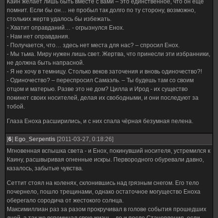
Каин желает лишь быть вместе с вами – это единственное, что он ещё
помнит. Если бы он… не пробыл так долго по ту сторону, возможно,
стольких жертв удалось бы избежать.
- Хватит оправданий… - огрызнулся Енох.
- Нам нет оправдания.
- Получается, что… здесь нет места для нас? – спросил Енох.
- Мы тьма. Миру нужен лишь свет. Жертва, что принесли эти избранники,
не должна быть напрасной.
- Я не хочу в темницу. Столько веков заточения и вновь одиночество?!
- Одиночество? – переспросил Самаэль. – Ты будешь там со своим
отцом и матерью. Разве это не дом? Цилла и Ирод - их существо
покинет своих носителей, делая их свободными, и они последуют за
тобой.
Глаза Еноха расширились, и с них спала чёрная безумная пелена.
[
6
]
Ego_Serpentis
[2011-03-27, 0:18:26]
Мгновенная вспышка света - и Енох, покинувший носителя, устремился к
Каину, расшвыривая огненные искры. Первородного обуревали давно,
казалось, забытые чувства.
Сеттит стоял на коленях, склонившись над грязным снегом. Его тело
почернело, пошло трещинами, однако остаточное могущество Еноха
оберегало сородича от жестокого солнца.
Максимиллиан раз за разом прокручивал в голове события прошедших