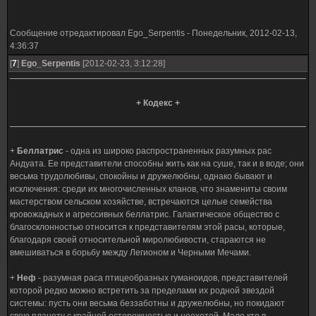
Сообщение отредактировал
Ego_Serpentis
-
Понедельник, 2012-02-13,
4:36:37
[
7
]
Ego_Serpentis
[2012-02-23, 3:12:28]
+ Кодекс +
+
Беллатрис
- одна из широко распространенных разумных рас
Андуата. Ее представители способны жить как на суше, так и в воде; они
весьма трудолюбивы, спокойны и дружелюбны, однако бывают и
исключения: среди их многочисленных кланов, что знамениты своим
мастерством сельском хозяйстве, встречаются целые семейства
кровожадных и агрессивных беллатрис. Галактическое общество с
благосклонностью относится к представителям этой расы, которые,
благодаря своей относительной миролюбивости, стараются не
вмешиваться в борьбу между Легионом и Черными Мечами.
+
Неф
- разумная раса птицеобразных гуманоидов, представителей
которой редко можно встретить за пределами их родной звездой
системы: пусть они весьма беззаботны и дружелюбны, но покидают