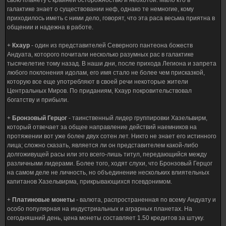
свою планету с крайней осторожностью и неохотой. Мало кто в
галактике знает о существовании неф, однако те немногие, кому
приходилось иметь с ними дело, говорят, что эта раса весьма приятна в
общении и надежна в работе.
+
Кхаур
- один из представителей Северного пантеона божеств
Андуата, которого почитали несколько разумных рас в галактике
тысячелетие тому назад. В наши дни, после прихода Легиона и запрета
любого поклонения идолам, его имя стало не более чем присказкой,
которую все еще употребляют в своей речи некоторые жители
Центральных Миров. По приданиям, Кхаур покровительствовал
богатству и прибыли.
+
Бронзовый Герцог
- таинственный лидер группировки Хазельвирм,
который отвечает за общее направление действий наемников на
протяжении вот уже более двух сотен лет. Никто не знает его истинного
лица; сложно сказать, является ли он представителем какой-либо
долгоживущей расы или это всего-лишь титул, передающийся между
различными лидерами. Более того, ходят слухи, что Бронзовый Герцог
на самом деле не личность, но объединение нескольких влиятельных
капитанов Хазельвирма, прикрывающихся псевдонимом.
+
Платиновые монеты
- валюта, распространенная по всему Андуату и
особо популярная на индустриальных и аграрных планетах. На
сегодняшний день, цена монеты составляет 1.50 кредитов за штуку.