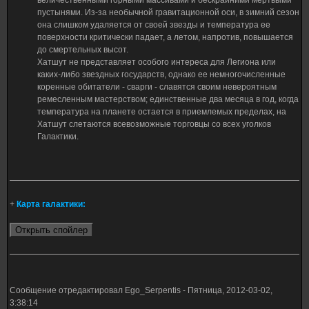
величественными горными массивами и бескрайними мертвыми
пустынями. Из-за необычной гравитационной оси, в зимний сезон
она слишком удаляется от своей звезды и температура ее
поверхности критически падает, а летом, напротив, повышается
до смертельных высот.
Хатшут не представляет особого интереса для Легиона или
каких-либо звездных государств, однако ее немногочисленные
коренные обитатели - сварги - славятся своим невероятным
ремесленным мастерством; единственные два месяца в год, когда
температура на планете остается в приемлемых пределах, на
Хатшут слетаются всевозможные торговцы со всех уголков
Галактики.
+
Карта галактики:
Сообщение отредактировал
Ego_Serpentis
-
Пятница, 2012-03-02,
3:38:14