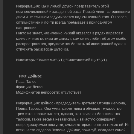
Информация: Как и любой другой представитель этой
немногочисленной и загадочной расы, Рыжий живет сегодняшним
днем и не слишком задумывается над смыслом бытия. Он весел,
оптимистичен и почти всегда пребывает в приподнятом
настроении.
Никто не знает, как именно Рыжий оказался в рядах пиратов и
какие личные мотивы им движут; сам он не любит об этом особо
распространятся, предпочитая болтать об иностранной кухне и
отпускать расистские шуточки.
Инвентарь: "Зажигалка" (х1); "Кинетический Щит" (х1)
+ Имя:
Дэймос
Раса: Талос
Фракция: Легион
Модификатор нейросети: отсутствует
Информация: Дэймос - предводитель Третьего Отряда Легиона,
Прима Тэрсера. Она умна, расчетлива и обладает мудростью
трех сотен прожитых лет, однако, в отличие от большинства
талосов, также весьма независима и зачастую совершает
непредсказуемые поступки, смысл которых понятен только ей. Из
всех шести лидеров Легиона, Дэймос, пожалуй, обладает самой