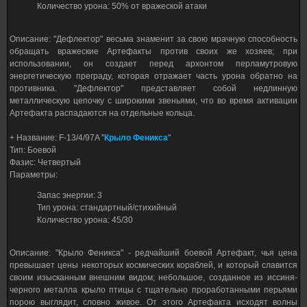
Количество урона: 50% от вражеской атаки
Описание: "Дефлектор" весьма знаменит за свою мрачную способность
обращать вражеские Артефакты против своих же хозяев; при
использовании, он создает перед архонтом перламутровую
энергетическую преграду, которая отражает часть урона обратно на
противника. "Дефлектор" представляет собой недлинную
металлическую цепочку с широкими звеньями, что во время активации
Артефакта распадаются на отдельные кольца.
+ Название: F-13/4/97A "
Крыло Феникса
"
Тип: Боевой
Фазис: Четвертый
Параметры:
Запас энергии: 3
Тип урона: стандартный/стихийный
Количество урона: 45/30
Описание: "Крыло Феникса" - редчайший боевой Артефакт, чья цена
превышает цены некоторых космических кораблей, и который славится
своим изысканным внешним видом; небольшое, созданное из иссиня-
черного металла крыло птицы с тщательно проработанными перьями
порою выглядит, словно живое. От этого Артефакта исходят волны