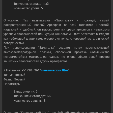
Тип урона: стандартный
Количество урона: 5
Описание: Так называемая «Зажигалка» - пожалуй, самый
распространенный боевой Артефакт во всей галактике. Простой,
надежный и удобный, он высоко ценится среди архонтов с невысоким
уровнем способностей или худым кошельком. Этот Артефакт выглядит
как небольшой шарик светло-серого оттенка, с неровной металлической
поверхностью.
При использовании "Зажигалка" создает поток короткоживущей
высокотемпературной плазмы, способной прожечь большинство
нетермостойких материалов, однако не очень эффективной против
защитных способностей других Артефактов.
+ Название: P-473/1/79P "
Кинетический Щит
"
Тип: Защитный
Фазис: Первый
Параметры:
Запас энергии: 6
Тип защиты: стандартный
Количество защиты: 8
Описание: "Кинетический Щит" - слабейший Артефакт защитного типа,