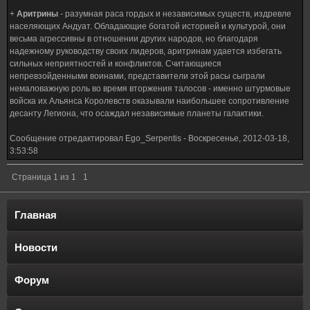
+
Аритрины
- разумная раса гордых и независимых существ, издревле
населяющих Андуат. Обладающие богатой историей и культурой, они
весьма агрессивны в отношении других народов, но благодаря
надежному руководству своих лидеров, аритринам удается избегать
сильных неприятностей и конфликтов. Считающиеся
непревзойденными воинами, представители этой расы сыграли
немаловажную роль во время вторжения талосов - именно штурмовые
войска их Альянса Королевств оказывали наибольшее сопротивление
десанту Легиона, что осаждал независимые планеты галактики.
Сообщение отредактировал
Ego_Serpentis
-
Воскресенье, 2012-03-18,
3:53:58
Страница
1
из
1
1
Главная
Новости
Форум