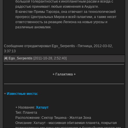
большой толерантностью к инопланетным расам и всегда с
радостью принимает любые изменения в Андуате.
В качестве Примы Тэрсера, она отвечает за технологический
прогресс Центральных Миров и всей галактики, а также несет
ответственность за реакцию Легиона на новые угрозы и
различные аномалии.
Сообщение отредактировал
Ego_Serpentis
-
Пятница, 2012-03-02,
3:37:13
[
4
]
Ego_Serpentis
[2011-10-28, 2:52:40]
+ Галактика +
+
Известные места:
+ Название:
Хатшут
Тип: Планета
Расположение: Сектор Тишина - Желтая Зона
Описание: Хатшут - массивная обитаемая планета, покрытая