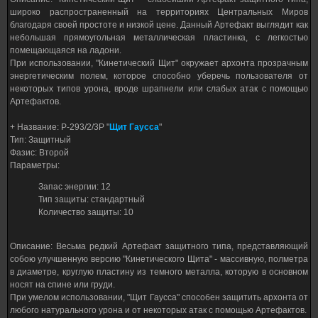
широко распространенный на территориях Центральных Миров
благодаря своей простоте и низкой цене. Данный Артефакт выглядит как
небольшая прямоугольная металлическая пластинка, с легкостью
помещающаяся на ладони.
При использовании, "Кинетический Щит" окружает архонта прозрачным
энергетическим полем, которое способно уберечь пользователя от
некоторых типов урона, вроде шрапнели или слабых атак с помощью
Артефактов.
+ Название: P-293/2/3P "
Щит Гаусса
"
Тип: Защитный
Фазис: Второй
Параметры:
Запас энергии: 12
Тип защиты: стандартный
Количество защиты: 10
Описание: Весьма редкий Артефакт защитного типа, представляющий
собою улучшенную версию "Кинетического Щита" - массивную, полметра
в диаметре, круглую пластину из темного металла, которую в основном
носят на спине или груди.
При умелом использовании, "Щит Гаусса" способен защитить архонта от
любого натурального урона и от некоторых атак с помощью Артефактов.