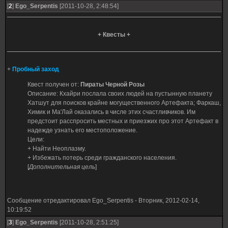
[
2
]
Ego_Serpentis
[2011-10-28, 2:48:54]
+ Квесты +
+
Пробный заход
Квест получен от:
Пираты Черной Розы
Описание: Кхайри послала своих людей на пустынную планету
Хатшут для поисков крайне могущественного Артефакта; Фаркаш,
Химик и Ма'Лай оказались в числе этих счастливчиков. Им
предстоит расспросить местных и приезжих про этот Артефакт в
надежде узнать его местоположение.
Цели:
+ Найти Неоплазму.
+ Избежать потерь среди гражданского населения.
[
Дополнительная цель
]
Сообщение отредактировал
Ego_Serpentis
-
Вторник, 2012-02-14,
10:19:52
[
3
]
Ego_Serpentis
[2011-10-28, 2:51:25]