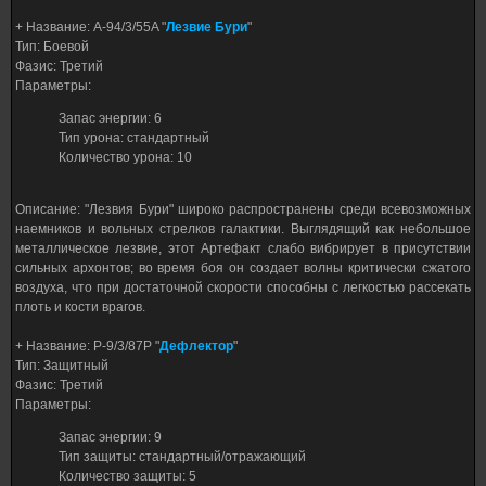
+ Название: A-94/3/55A "
Лезвие Бури
"
Тип: Боевой
Фазис: Третий
Параметры:
Запас энергии: 6
Тип урона: стандартный
Количество урона: 10
Описание: "Лезвия Бури" широко распространены среди всевозможных
наемников и вольных стрелков галактики. Выглядящий как небольшое
металлическое лезвие, этот Артефакт слабо вибрирует в присутствии
сильных архонтов; во время боя он создает волны критически сжатого
воздуха, что при достаточной скорости способны с легкостью рассекать
плоть и кости врагов.
+ Название: P-9/3/87P "
Дефлектор
"
Тип: Защитный
Фазис: Третий
Параметры:
Запас энергии: 9
Тип защиты: стандартный/отражающий
Количество защиты: 5