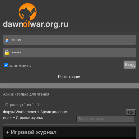
запомнить
Регистрация
.
Архив - только для чтения
Страница
1
из
1
1
Форум Warhammer
»
Архив ролевых
игр
»
+ Игровой журнал
+ Игровой журнал