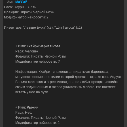
+ Имя:
Ма'Лай
Раса: Элурн - Знать
Фракция: Пираты Черной Розы
Модификатор нейросети: 2
Инвентарь: "Лезвие Бури" (x2); "Щит Гаусса" (х1)
+ Имя:
Кхайри Черная Роза
Раса: Человек
Фракция: Пираты Черной Розы
Модификатор нейросети: ?
Информация: Кхайри - знаменитая пиратская баронесса,
могущественные флотилии которой держат в страхе весь Андуат.
Весьма жестокая и агрессивная, она не любит прощать ошибки
своим подчиненным и готова уничтожить любого, кто посмеет
встать у нее на пути.
+ Имя:
Рыжий
Раса: Неф
Фракция: Пираты Черной Розы
Модификатор нейросети: 1