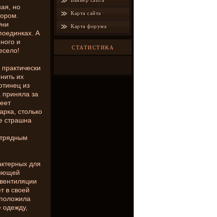
Баннер сайта
ая, но
Карта сайта
тором.
Они
Карта форума
поединках. А
ного и
СТАТИСТИКА
есело!
 практически
нить их
отинец из
 приняла за
еет
арка, столько
не страшна
отрядным
актерных для
ниющей
 вентиляции
т в своей
 положила
е одежду,