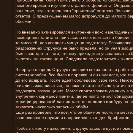
приобретение: книгу. Ночь у него отобрали, но сейчас маго
немного времени изучению странного фолианта. Он даже 
волнение, ведь от прошлого "прочтения" осталось больше 
ответов. С предвкушением магос дотронулся до мягкого ба
обложки...
Но внезапно активировался внутренний вокс и мелодичный
помощницы капитана пригласила всех явиться на брифинг 
то миссией, дав двадцать минут на подготовку. Разочарова
раздражению Струнуса не было предела, но он унял эмоци
был в восторге от того, что ему приходится учавствовать в
вылетах, но такова цена. Следовало подготовиться к вылет
В первую очередь Струнус проверил сохранность и работо
систем корабля. Все было в порядке, и он надеялся, что та
до его возврата. После адепт обследовал свое тело. Неко
начались изнашиваться, но пока что это не было критично 
подождать возвращения. Магос спрятал заветную книгу в о
внутренних карманов мантии, где её никто не мог обнаружи
модифицированный лазпистолет он положил в кобуру на по
захватить несколько запасных обойм.
Еще раз проверив, что все, что он обычное носит, на месте
свое основное оружие и направился в зал для брифингов.
Прибыв к месту назначения, Струнус зашел в пустое поме