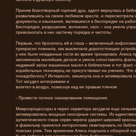
Приняв благотворный горячий душ, адепт вернулась в библ
развалившись на своем любимом кресле, и пересмотрела 
документы и изыскания, валявшиеся в беспорядке на рабо
Беспорядок, разрушение, волнения, хаос – она умела упра
превозносить в них частичку порядка и чистоты.
Первым, что бросилось ей в глаза – включенный инфопланш
прекрасно помнила, как выключала дорогостоящее устройс
у нее были нежданные гости во время тренировок. Алиса 
запоминала малейшие детали и умела сопоставлять факт
недавний запах машинных масел в библиотеке и тот факт, 
корабельных техножрец не присутствовал на учениях. Что 
понадобилось? Интересно, хмыкнула она и активировала с
Тот загудел антигравами и
взлетел в воздух, повиснув над ее правым плечом.
- Провести полное сканирование помещения.
Микропроцессоры в череп сервитора загудели еще сильнее
активировались мощные сенсорные системы. Из единствен
аугметического глаза серво-черепа ударил широкий красны
и фамильяр принялся неторопливо левитировать по библио
поисках улик. Тем временем Алиса подошла к обзорной пан