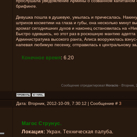
прослушала уведомление Армины о созванном капитаном
брифинге.
Девушка пошла в душевую, умылась и причесалась. Накину
штрихов косметики на глаза и губы, она несколько минут в
аромат сегодняшних духов и наконец остановилась на «Ни
Быстро одевшись, но этот раз в роскошную мантию адепта
Администратума высокого ранга, Алиса вооружилась вэнус
напевая любимую песенку, отправилась к центральному за
Конечное время
: 6.20
Сообщение отредактировал
Horacio
-
Вторник, 
Дата: Вторник, 2012-10-09, 7:30:12 | Сообщение #
3
Магос Струнус.
Локация:
Укран. Техническая палуба.