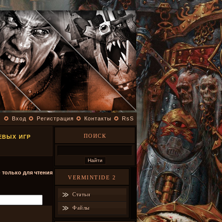
✪
Вход
✪
Регистрация
✪
Контакты
✪
RsS
ПОИСК
ЕВЫХ ИГР
- только для чтения
VERMINTIDE 2
Статьи
Файлы