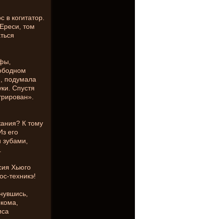
 в когитатор.
Ереси, том
аться
фы,
вободном
й, подумала
уки. Спустя
трирован».
жания? К тому
Из его
 зубами,
.
сия Хьюго
гос-техникэ!
нувшись,
ркома,
иса