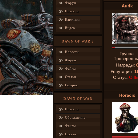
Форум
Aurik
Новости
Картинки
Видео
DAWN OF WAR 2
Новости
Группа:
Проверенн
Форум
Награды:
Файлы
Репутация:
1
Статьи
Статус:
Offli
Галерея
Horacio
DAWN OF WAR
Новости
Обсуждение
Файлы
Статьи