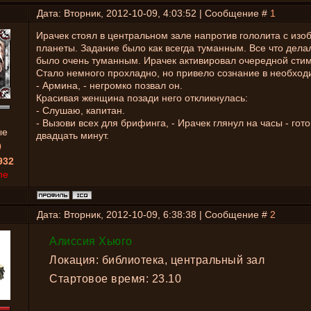
Дата: Вторник, 2012-10-09, 4:03:52 | Сообщение #
1
Ирачек стоял в центральном зале напротив гололита с из
планеты. Задание было как всегда туманным. Все что дел
было очень туманным. Ирачек активировал очередной стим
Стало немного прохладно, но привело сознание в необход
- Армина, - негромко позвал он.
Красивая женщина позади него откликнулась:
- Слушаю, капитан.
- Вызови всех для брифинга, - Ирачек глянул на часы - гот
ые
двадцать минут.
0
932
ne
Дата: Вторник, 2012-10-09, 6:38:38 | Сообщение #
2
Алиссия Хьюго
Локация: библиотека, центральный зал
Стартовое время: 23.10