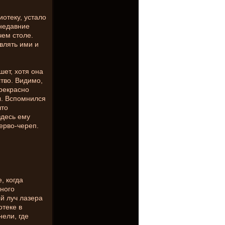
иотеку, устало
недавние
чем столе.
влять ими и
ет, хотя она
тво. Видимо,
прекрасно
ы. Вспомнился
что
здесь ему
ерво-череп.
, когда
ного
й луч лазера
теке в
ели, где