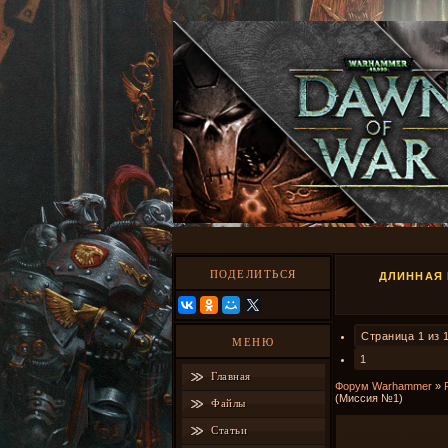
ПОДЕЛИТЬСЯ
ДЛИННАЯ 
Страница
1
из
МЕНЮ
1
Главная
Форум Warhammer
»
(Миссия №1)
Файлы
Статьи
Длинная Ночь.