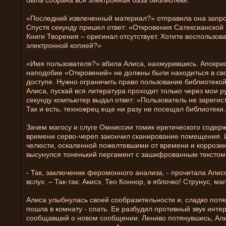
была собрана вся электронная база библиотеки.
«Последний извлеченный материал?» отправила она запрос
Спустя секунду пришел ответ: «Откровения Сатексианской 
Книги Творения – оригинал отсутствует. Хотите воспользов
электронной копией?»
«Имя пользователя?» вбила Алиса, нахмурившись. Апокри
наподобие «Откровений» не должны были находиться в с
доступе. Нужно ограничить право пользование библиотеко
Алиса, пускай вся литература проходит только через мои р
секунду компьютер выдал ответ: «Пользователь не зарегис
Так и есть, техножрец еще ни разу не посещал библиотеки.
Зачем магосу и слуге Омниссии томик еретического содер
времени серво-череп закончил сканирование помещения. 
челюсти, оскаленной пожелтевшими от времени и коррозии
высунулся тоненький пергамент с зашифрованным текстом
- Так, заключение феромонного анализа, - прочитала Алис
вслух. – Так-так: Акисэ, Тео Коннор, в яблочко! Струнус, ма
Алиса улыбнулась своей сообразительности и, сладко потя
пошла в комнату - спать. Ее разбудил противный звук инте
сообщавший о новом сообщении. Лениво потянувшись, Ал