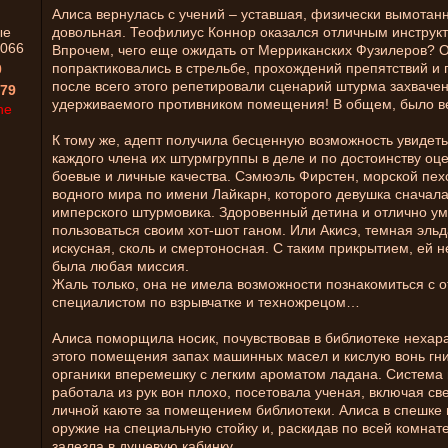
Алиса вернулась с учений – уставшая, физически вымотанн
ые
довольная. Теофилиус Коннор оказался отличным инструк
066
Впрочем, чего еще ожидать от Мерриканских Фузилеров? 
попрактиковались в стрельбе, прохождений препятствий и 
0
после всего этого репетировали сценарий штурма захвачен
79
удерживаемого противником помещения! В общем, было в
ne
К тому же, адепт получила бесценную возможность увидеть
каждого члена их штурмгруппы в деле и по достоинству оце
боевые и личные качества. Сэмюэль Фирстен, морской пех
водного мира по имени Лайкарн, которого девушка сначала
имперского штурмовика. Здоровенный детина и отлично ум
пользоваться своим хот-шот ганом. Или Акисэ, темная эльд
искусная, сколь и смертоносная. С таким прикрытием, ей 
была любая миссия.
Жаль только, она не имела возможности познакомиться с 
специалистом по взрывчатке и техножрецом…
Алиса поморщила носик, почувствовав в библиотеке нехар
этого помещения запах машинных масел и кислую вонь г
органики вперемешку с легким ароматом ладана. Система
работала из рук вон плохо, посетовала ученая, включая све
личной каюте за помещением библиотеки. Алиса в спешке
оружие на специальную стойку и, раскидав по всей комнат
залезла в душевую кабинку.