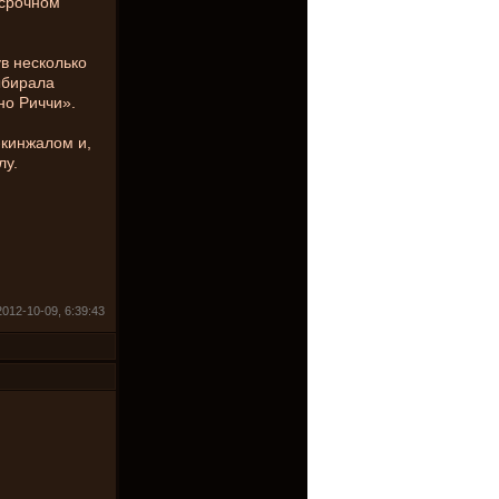
 срочном
в несколько
ыбирала
но Риччи».
-кинжалом и,
лу.
2012-10-09, 6:39:43