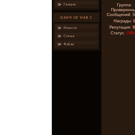
Галерея
Группа:
Проверенн
Сообщений:
5
DAWN OF WAR 3
Награды:
Репутация:
9
Новости
Статус:
Offli
Статьи
Файлы