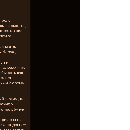
 После
сь в ремонте,
нгва-технис,
своего
мал магос,
м делаю,
нул и
 головах и не
обы хоть как-
тал, он
енный любому
гий режим, но
ачит, у
ую палубу не
ории в свои
ника недавнее