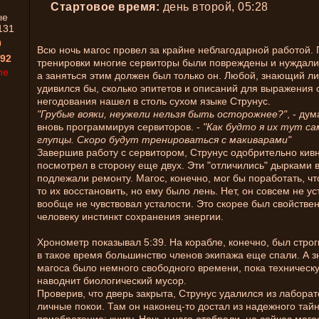
Стартовое время:
день второй, 05:28
ые
131
0
Всю ночь магос провел за крайне неблагодарной работой.
92
тренировки многие сервиторы были повреждены и нуждали
ne
а заняться этим должен был только он. Любой, знающий ли
удивился бы, сколько эпитетов и описаний для выражения 
негодования нашел в столь сухом языке Струнус.
"Грубые вояки, неужели нельзя быть осторожнее?"
, - ду
вновь программируя сервиторов. -
"Как будто я их тут са
глупцы. Скоро будут тренироваться с макиварами"
Завершив работу с сервитором, Струнус одобрительно кив
посмотрел в сторону еще двух. Эти "отличились" дырками в
подлежали ремонту. Магос, конечно, мог бы поработать, чт
то их восстановить, но ему было лень. Нет, он совсем не ус
вообще не чувствовал усталости. Это скорее был свойств
человеку инстинкт сохранения энергии.
Хронометр показывал 5:39. На корабле, конечно, был стро
в такое время большинство членов экипажа еще спали. А зн
магоса было немного свободного времени, пока техническ
наводнит биологический мусор.
Проверив, что дверь закрыта, Струнус удалился из лаборат
личные покои. Там он наконец-то достал из надежного тай