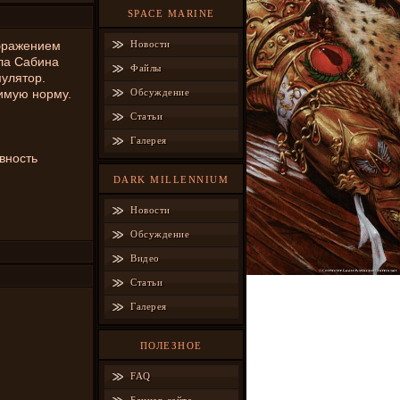
SPACE MARINE
ображением
Новости
ала Сабина
Файлы
улятор.
имую норму.
Обсуждение
Статьи
Галерея
овность
DARK MILLENNIUM
Новости
Обсуждение
Видео
Статьи
Галерея
ПОЛЕЗНОЕ
FAQ