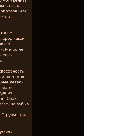
с мог уделить
испытывал
вопросов чем
рхата
 голос
перед какой-
нию и
и. Магос не
 боевых
у.
способность
к и останется
торые детали
и могло
дин из
ть. Свой
ясе, не забыв
, Струнус взял
щение.