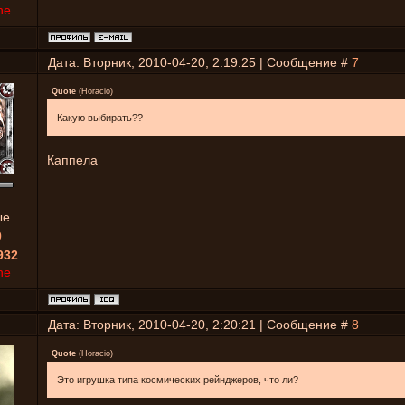
ne
Дата: Вторник, 2010-04-20, 2:19:25 | Сообщение #
7
Quote
(
Horacio
)
Какую выбирать??
Каппела
ые
0
932
ne
Дата: Вторник, 2010-04-20, 2:20:21 | Сообщение #
8
Quote
(
Horacio
)
Это игрушка типа космических рейнджеров, что ли?