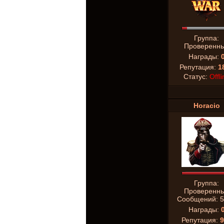
Группа:
Проверенн
Награды:
Репутация:
1
Статус:
Offli
Horacio
Группа:
Проверенн
Сообщений:
5
Награды:
Репутация:
9