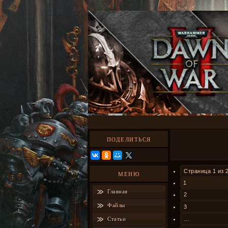
ПОДЕЛИТЬСЯ
Страница
1
из
МЕНЮ
1
Главная
2
Файлы
3
Статьи
…