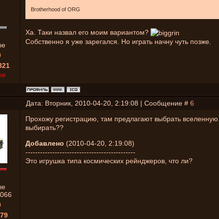
Brotherhood of ORG
Ха. Таки назвал его моим вариантом?
Собственно я уже зарегался. Но играть начну чуть позже.
ые
0
821
ne
Дата: Вторник, 2010-04-20, 2:19:08 | Сообщение #
6
Прохожу регистрацию, там предлагают выбрать вселенную
выбирать??
Добавлено
(2010-04-20, 2:19:08)
---------------------------------------------
Это игрушка типа космических рейнджеров, что ли?
ые
066
0
79