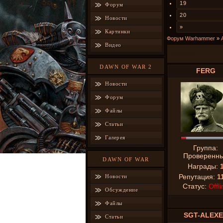
19
Форум
20
Новости
»
Картинки
Форум Warhammer
»
Видео
Ogame
DAWN OF WAR 2
FERG
Новости
Форум
Файлы
Статьи
Галерея
Группа:
Проверенн
DAWN OF WAR
Награды:
Репутация:
1
Новости
Статус:
Offli
Обсуждение
Файлы
SGT-ALEX
Статьи