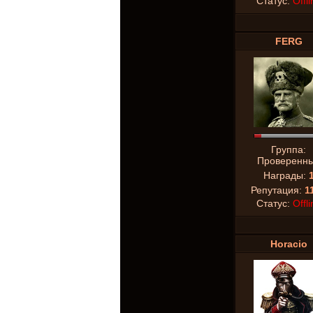
Статус:
Offli
FERG
Группа:
Проверенн
Награды:
Репутация:
1
Статус:
Offli
Horacio