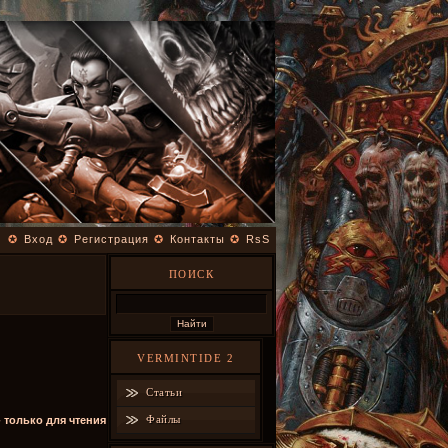
✪
Вход
✪
Регистрация
✪
Контакты
✪
RsS
ПОИСК
VERMINTIDE 2
Статьи
Файлы
- только для чтения