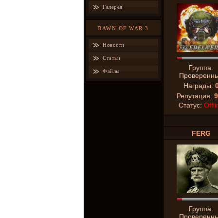
Галерея
DAWN OF WAR 3
Новости
Статьи
Группа:
Файлы
Проверенн
Награды:
Репутация:
9
Статус:
Offli
FERG
Группа:
Проверенн