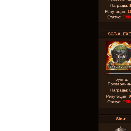
Награды:
Репутация:
1
Статус:
Offli
SGT-ALEX
Группа:
Проверенн
Награды:
Репутация:
9
Статус:
Offli
Sin-r