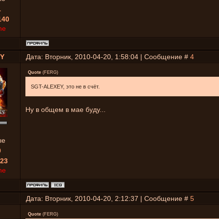
1
140
ne
EY
Дата: Вторник, 2010-04-20, 1:58:04 | Сообщение #
4
Quote
(
FERG
)
SGT-ALEXEY, это не в счёт.
Ну в общем в мае буду...
ые
0
23
ne
Дата: Вторник, 2010-04-20, 2:12:37 | Сообщение #
5
Quote
(
FERG
)