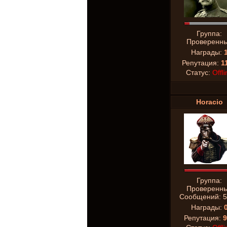
Группа:
Проверенн
Награды:
Репутация:
1
Статус:
Offli
Horacio
Группа:
Проверенн
Сообщений:
5
Награды:
Репутация:
9