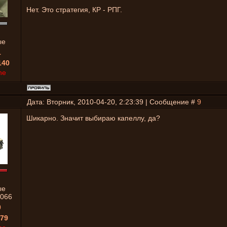
Нет. Это стратегия, КР - РПГ.
ые
1
140
ne
Дата: Вторник, 2010-04-20, 2:23:39 | Сообщение #
9
Шикарно. Значит выбираю капеллу, да?
ые
066
0
79