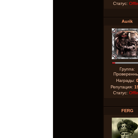
Статус:
Offli
Aurik
Группа:
Проверенн
Награды:
Репутация:
1
Статус:
Offli
FERG