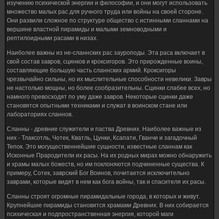
изучению психической энергии и философии, и они могут использовать
множество малых рас для ручного труда или войны на своей стороне.
Они развили сложное по структуре общество с истинными сланнами на
вершине властной пирамиды и малыми земноводными и
рептилоидными расами в низах.
Наиболее важны из не-сланнских рас зауроподы. Эта раса включает в
свой состав завров, сцинков и кроксигоров. Это прирожденные воины,
составляющие большую часть сланнских армий. Кроксигоры
чрезвычайно сильны, но их мыслительные способности невелики. Завры
не настолько мощны, но более сообразительны. Сцинки слабее всех, но
намного превосходят по уму даже завров. Некоторые сцинки даже
становятся опытными техниками и служат в воинском стане или
лабораториях сланнов.
Сланны - древние служители и паства Древних. Наиболее важные из
них - Тлаксотль, Чотек, Кватль, Цунки, Ксапати, Гванчи и загадочный
Тепок. Это могущественнейшие сущности, известные сланнам как
Исконные Прародители их расы. На их родных мирах можно обнаружить
и храмы малых божеств, но им поклоняются подчиненные существа. К
примеру, Сотек, заврский Бог Воинов, почитается исключительно
заврами, которые видят в нем как бога войны, так и спасителя их расы.
Сланны строят огромные пирамидальные города, в которых и живут.
Крупнейшие пирамиды становятся храмами Древних. В них собирается
психическая и подпространственная энергия, которой маги