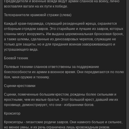
Предводители и военные вожди ведут армии сланнов на войну, лично
возглавляя ватаги на их пути к победе.
Телохранители храмовой стражи (слева)
Каждый храм-пирамида, служащий резиденцией жреца, охраняется
отборным отрядом завров. Это старейшие и лучшие из завров, которых
сланны могут вооружить. Им выдана церемониальная бронзовая броня,
а также шлемы, сделанные из динозавровых черепов, служащие не
только для защиты, но и для придания воинам завораживающего и
устрашающего вида.
Боевой техник
Полевые техники сланнов ответственны за поддержание
боеспособности их армии в военное время. Они передвигаются по полю
боя, чиня оружие и технику.
Сцинки-крестовики
Сцинки, помеченные большим крестом, рождены более сильными и
яростными, чем их малые братья. Этот большой крест, давший им их
прозвище, демонстрирует, что они - избранники богов.
Кроксигор
Кроксигоры - гигантские родичи завров. Они намного больше и сильнее,
но менее умны, и их речь ограничена лишь кровожадным ревом.