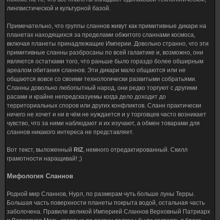
лингвистической и культурной базой.
Примечательно, что группы сланнов живут как примитивные дикари на
планетах находящихся за пределами обжитого сланнами космоса,
включая планеты принадлежащие Империи. Довольно странно, что эти
примитивные сланны разбросаны по всей галактике и, возможно, они
являются остатками того, что раньше было гораздо более обширным
ареалом обитания сланнов. Эти дикари мало общаются или не
общаются вовсе со своими технологически развитыми собратьями.
Сланны довольно любопытный народ, они редко торгуют с другими
расами и крайне непредсказуемы когда дело доходит до
территориальных споров или других конфликтов. Сланн практически
ничего не хочет и ни в чём не нуждается и у торговцев часто возникает
чувство, что за ними наблюдают и их изучают, а обмен товарами для
сланнов никакого интереса не представляет.
Вот текст, выложенный
RIZ
, немного отредактированный. Скилл
грамотности наращивай! ;)
Мифология Сланнов
Родной мир Сланнов, Нурл, по размерам чуть больше луны Терры.
Большая часть поверхности планеты покрыта водой, остальная часть
заболочена. Правили великой Империей Сланнов Верховный Патриарх