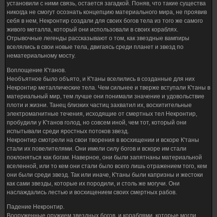
установили с ними связь, остается загадкой. Поняв, что такие существа
никогда не смогут осознать концепцию материального мира, не проявив
себя в нем, Некронтир создали для своих богов тела из того же самого
живого металла, который они использовали в своих кораблях.
Отрывочные легенды рассказывают о том, как звездные вампиры
вселялись в свои новые тела, двигаясь среди планет и звезд по
нематериальному мосту.
Воплощение К'танов.
Необъятное было объято, и К'таны вселились в созданные для них
Некронтир металлические тела. Чем сильнее и тверже вступали К'таны в
материальный мир, тем лучше они понимали значение и удовольствие
плоти и жизни. Танец близких частиц захватил их, восхитительные
электромагнитные течения, исходящие от смертных тел Некронтир,
пробудили у К'танов голод, но совсем иной, чем тот, который они
испытывали среди яростных потоков звезд.
Некронтир смотрели на свои творения в восхищении и вскоре К'таны
стали их повелителями. Они имели силу богов и вскоре им стали
поклоняться как богам. Наверное, они были запятнаны материальной
вселенной, или то кем они стали было всего лишь отражением того, кем
они были среди звезд. Так или иначе, К'таны были капризны и жестоки
как сами звезды, которые их породили, и столь же могучи. Они
наслаждались лестью и восхищением своих смертных рабов.
Падение Некронтир.
Вооруженные оружием звездных богов, и кораблями, которые могли