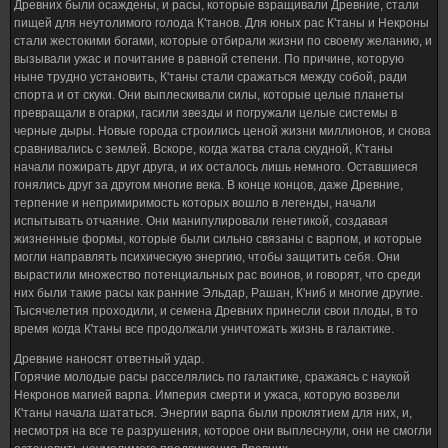
Древних были осаждены, и расы, которые взращивали Древние, стали
пищей для неутолимого голода К'танов. Для юных рас К'таны и Некроны
стали жестокими богами, которые отбирали жизни по своему желанию, и
вызывали ужас и почитание в равной степени. По причине, которую
ныне трудно установить, К'таны стали сражаться между собой, ради
спорта и от скуки. Они выплескивали силы, которые целые планеты
превращали в огарки, гасили звезды и погружали целые системы в
черные дыры. Новые города строились ценой жизни миллионов, и снова
сравнивались с землей. Вскоре, когда жатва стала скудной, К'таны
начали пожирать друг друга, и их осталось лишь немного. Оставшиеся
гонялись друг за другом многие века. В конце концов, даже Древние,
терпение и непримиримость которых вошло в легенды, начали
испытывать отчаяние. Они манипулировали генетикой, создавая
жизненные формы, которые были сильно связаны с варпом, и которые
могли направлять психическую энергию, чтобы защитить себя. Они
вырастили множество потенциальных рас воинов, и говорят, что среди
них были такие расы как ранние Эльдар, Рашан, К'ниб и многие другие.
Тысячелетия проходили, и семена Древних принесли свои плоды, в то
время когда К'таны все продолжали уничтожать жизнь в галактике.
Древние наносят ответный удар.
Горячие молодые расы расселялись по галактике, сражаясь с наукой
Некронов магией варпа. Империя смерти и ужаса, которую возвели
К'таны начала шататься. Энергии варпа были проклятием для них, и,
несмотря на все те разрушения, которое они выплеснули, они не смогли