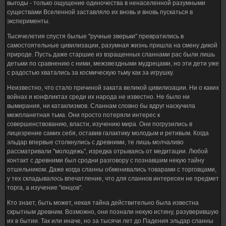
выгоды - только ощущение одиночества в ненаселенной разумными
существами Вселенной заставляло их вновь и вновь пускаться в
эксперименты.
Тысячелетия спустя былые "ручные зверьки" превратились в
самостоятельные цивилизации, разумная жизнь пришла на смену дикой
природе. Пусть даже старшие из взращенных сланнами рас были лишь
детьми по сравнению с ними, межзвездными мудрецами, но эти дети уже
с радостью хватались за космическую тьму как за игрушку.
Неизвестно, что стало причиной заката великой цивилизации. Ни о каких
войнах и конфликтах среди их народа не известно. Не было ни
вымирания, ни катаклизмов. Сланнам словно бы вдруг наскучила
межпланетная тьма. Они просто потеряли интерес к
совершенствованию, власти, изучению мира. Они погрузились в
лицезрение самих себя, оставив галактику молодым и ретивым. Когда
эльдар впервые столкнулись с древними, те лишь молчаливо
рассматривали "молодежь", изредка отрываясь от медитации. Любой
контакт с древними был сродни разговору с познавшим некую тайну
отшельником. Даже когда сланны обменивались товарами с торговцами,
у тех складывалось впечатление, что для сланнов интересен не предмет
торга, а изучение "юнцов".
Кто знает, быть может, некая тайна действительно была известна
скрытным древним. Возможно, они познали некую истину, разуверившую
их в бытии. Так или иначе, но за тысячи лет до Падения эльдар сланны