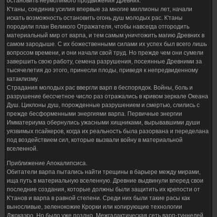
остановить неумолимого продвижения Древних.
К'таны, соединив усилия впервые за многие миллионы лет, начали
искать возможность остановить огонь душ молодых рас. К'таны
породили план Великого Отражателя, чтобы навсегда отгородить
материальный мир от варпа, и тем самым уничтожить магию Древних в
самом зародыше. С их божественными силами их успех был всего лишь
вопросом времени, и они начали свой труд. Но прежде чем они сумели
завершить свою работу, семена разрушения, посеянные Древними за
тысячелетия до этого, принесли плоды, приведя к непредвиденному
катаклизму.
Страдания молодых рас ввергли варп в беспорядок. Войны, боль и
разрушение бессчетное число раз отражались в кривом зеркале Океана
Душ. Циклоны душ, порожденные разрушением и смертью, слились с
прежде бесформенными энергиями варпа. Первичные энергии
Имматериума обернулись ужасными хищниками, вырывавшими души
уязвимых псайкеров, когда их реальность была разорвана и переделана
под воздействием сил, которые вызвали войну в материальной
вселенной.
Приближение Апокалипсиса.
Обитатели варпа пытались найти трещины в барьере между мирами,
ища путь в материальную вселенную. Древние выдвинули вперед свои
последние создания, которые должны были защитить их крепости от
К'танов и варпа в равной степени. Среди них были такие расы как
выносливые, зеленокожие Крорки или копирующие технологии
Джокаэро. Но было уже поздно. Межгалактическая сеть варп-туннелей