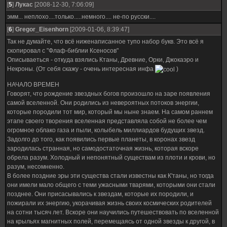
[
5
]
Лукас
[2008-12-30, 7:06:09]
эмм... неплохо....только.....немного.... не-по русски....
[
6
]
Gregor_Eisenhorn
[2009-01-06, 8:39:47]
Так не думайте, что всё ниженаписанное тупо набор букв. Это всё я
скопировал с "Флаф-библии Ксеносов"
Описываеться - откуда взялись Ктаны, Древние, Орки, Джокаэро и
Некроны. (От себя скажу - очень интересная инфа
)
НАЧАЛО ВРЕМЕН
Говорят, что рождение звездных богов произошло на заре появления
самой вселенной. Они родились из невероятных потоков энергии,
которые породили тот мир, который мы ныне знаем. На самом раннем
этапе своего творения вселенная представляла собой не более чем
огромное облако газа и пыли, колыбель миллиардов будущих звезд.
Задолго до того, как появились первые планеты, в коронах звезд
зародилась странная, но самодостаточная жизнь, которая вскоре
обрела разум. Холодный и непонятный существам из плоти и крови, но
разум, несомненно.
В более поздние эры эти существа стали известны как К'таны, но тогда
они имели мало общего с теми ужасными тварями, которыми они стали
позднее. Они присасывались к звездам, которые их породили, и
пожирали их энергию, укорачивая жизнь своих космических родителей
на сотни тысяч лет. Вскоре они научились путешествовать по вселенной
на крыльях магнитных полей, перемещаясь от одной звезды к другой, в