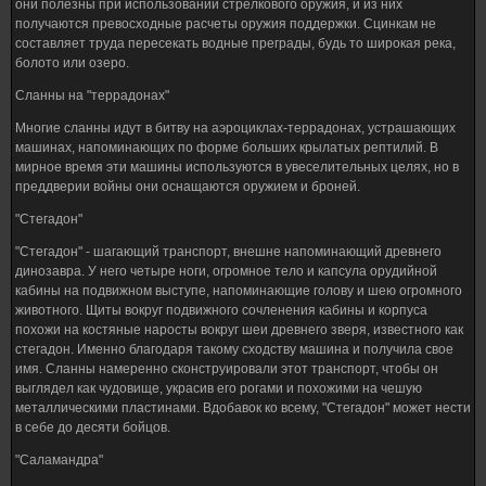
они полезны при использовании стрелкового оружия, и из них
получаются превосходные расчеты оружия поддержки. Сцинкам не
составляет труда пересекать водные преграды, будь то широкая река,
болото или озеро.
Сланны на "террадонах"
Многие сланны идут в битву на аэроциклах-террадонах, устрашающих
машинах, напоминающих по форме больших крылатых рептилий. В
мирное время эти машины используются в увеселительных целях, но в
преддверии войны они оснащаются оружием и броней.
"Стегадон"
"Стегадон" - шагающий транспорт, внешне напоминающий древнего
динозавра. У него четыре ноги, огромное тело и капсула орудийной
кабины на подвижном выступе, напоминающие голову и шею огромного
животного. Щиты вокруг подвижного сочленения кабины и корпуса
похожи на костяные наросты вокруг шеи древнего зверя, известного как
стегадон. Именно благодаря такому сходству машина и получила свое
имя. Сланны намеренно сконструировали этот транспорт, чтобы он
выглядел как чудовище, украсив его рогами и похожими на чешую
металлическими пластинами. Вдобавок ко всему, "Стегадон" может нести
в себе до десяти бойцов.
"Саламандра"