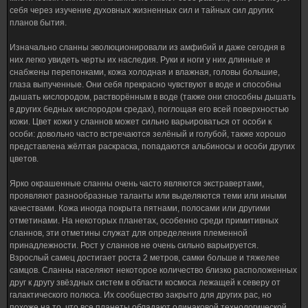
себя через изучение духовных жизненных сил и тайных сил других
планов бытия.
Изначально сланны эволюционировали из амфибий и даже сегодня в
них легко увидеть черты их наследия. Руки и ноги у них длинные и
снабжены перепонками, кожа холодная и влажная, головы большие,
глаза выпученные. Они себя прекрасно чувствуют в воде и способны
дышать кислородом, растворённым в воде (также они способны дышать
в других бедных кислородом средах), поглощая его всей поверхностью
кожи. Цвет кожи у сланнов может сильно варьироваться от особи к
особи: довольно часто встречаются зелёный и голубой, также хорошо
представлена жёлтая раскраска, попадаются альбиносы и особи других
цветов.
Ярко окрашенные сланны очень часто являются экстравертами,
проявляют разнообразные таланты или выделяются теми или иными
качествами. Кожа иногда покрыта пятнами, полосами или другими
отметинами. На некоторых планетах, особенно среди примитивных
сланнов, эти отметины служат для определения племенной
принадлежности. Рост у сланнов не очень сильно варьируется.
Взрослый самец достигает роста 2 метров, самки больше и тяжелее
самцов. Сланны населяют некоторое количество близко расположенных
друг к другу звёздных систем в области космоса лежащей к северу от
галактического полюса. Их сообщество закрыто для других рас, но
похоже на то, что все планеты обладают одинаковой технологической,