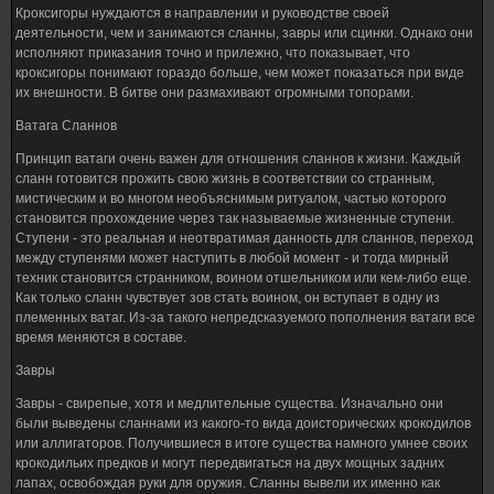
Кроксигоры нуждаются в направлении и руководстве своей
деятельности, чем и занимаются сланны, завры или сцинки. Однако они
исполняют приказания точно и прилежно, что показывает, что
кроксигоры понимают гораздо больше, чем может показаться при виде
их внешности. В битве они размахивают огромными топорами.
Ватага Сланнов
Принцип ватаги очень важен для отношения сланнов к жизни. Каждый
сланн готовится прожить свою жизнь в соответствии со странным,
мистическим и во многом необъяснимым ритуалом, частью которого
становится прохождение через так называемые жизненные ступени.
Ступени - это реальная и неотвратимая данность для сланнов, переход
между ступенями может наступить в любой момент - и тогда мирный
техник становится странником, воином отшельником или кем-либо еще.
Как только сланн чувствует зов стать воином, он вступает в одну из
племенных ватаг. Из-за такого непредсказуемого пополнения ватаги все
время меняются в составе.
Завры
Завры - свирепые, хотя и медлительные существа. Изначально они
были выведены сланнами из какого-то вида доисторических крокодилов
или аллигаторов. Получившиеся в итоге существа намного умнее своих
крокодильих предков и могут передвигаться на двух мощных задних
лапах, освобождая руки для оружия. Сланны вывели их именно как