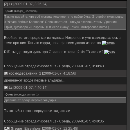
[
7
]
Lz
[2009-01-07, 3:26:24]
Quote
(
Gregor_Eisenhorn
)
Так не думайте, что всё ниженаписанное тупо набор букв. Это всё я скопировал
с "Флаф-библии Ксеносов" Описываеться - откуда взялись Ктаны, Древние,
Орки, Джокаэро и Некроны. (От себя скажу - очень интересная инфа )
Вообще-то, это вроде как из кодекса Некронов и уже выкладывалось в
теме про них. Так что сорри, но инфа всем давно известна
RIZ
, ты где такую чушь про Слаанов откопал? Из FB что ли?
Сообщение отредактировал
Lz
-
Среда, 2009-01-07, 3:30:43
[
8
]
космодесантник_1
[2009-01-07, 4:18:56]
древние-эт вроде первые эльдары...
[
9
]
Lz
[2009-01-07, 4:40:14]
Quote
(
космодесантник_1
)
древние-эт вроде первые эльдары...
Ты хоть бы текст вверху почитал, что ли...
Сообщение отредактировал
Lz
-
Среда, 2009-01-07, 4:40:35
[
10
]
Gregor_Eisenhorn
[2009-01-07, 12:25:48]