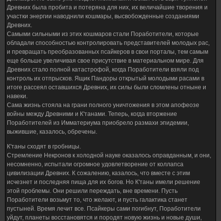
Древних была пробита и потеряна для них, их величайшие творения и
участки энергии наводнили кошмары, высвобожденные созданиями
Древних.
Самыми сильными из этих кошмаров стали Поработители, которые
обладали способностью контролировать представителей молодых рас,
и превращать преобразованных псайкеров в свои порталы, тем самым
еще больше увеличивая свое присутствие в материальном мире. Для
Древних стало полной катастрофой, когда Поработители взяли под
контроль их отпрысков. Ящик Пандоры открытый молодыми расами в
итоге рассеял оставшихся Древних, их силы были сломлены отныне и
навеки.
Сама жизнь стояла на грани полного уничтожения в этом апофеозе
войны между Древними и К'танами. Теперь, когда вторжение
Поработителей из Имматериума приобрело размахи эпидемии,
выжившие, казалось, обречены.
К'таны сходят в гробницы.
Стремление Некронов к холодной науке оказалось оправданным, и они,
несомненно, испытали огромное удовлетворение от коллапса
цивилизации Древних. К сожалению, казалось, что вместе с этим
исчезнет и последняя пища для их богов. Но К'таны имели решение
этой проблемы. Они решили переждать, вне времени. Пусть
Поработители возьмут то, что желают, и пусть галактика станет
пустыней. Время лечит все. Псайкеры сами погибнут, Поработители
уйдут, планеты восстановятся и породят новую жизнь и новые души,