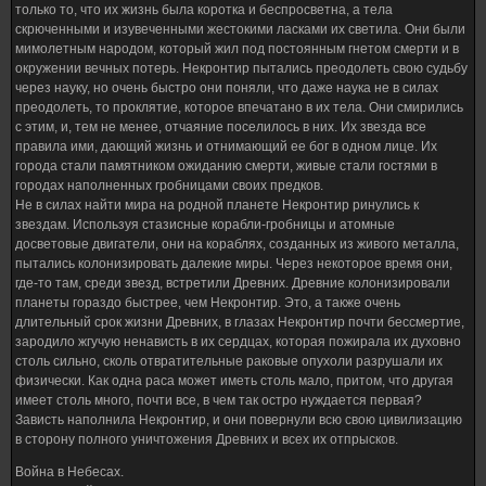
только то, что их жизнь была коротка и беспросветна, а тела
скрюченными и изувеченными жестокими ласками их светила. Они были
мимолетным народом, который жил под постоянным гнетом смерти и в
окружении вечных потерь. Некронтир пытались преодолеть свою судьбу
через науку, но очень быстро они поняли, что даже наука не в силах
преодолеть, то проклятие, которое впечатано в их тела. Они смирились
с этим, и, тем не менее, отчаяние поселилось в них. Их звезда все
правила ими, дающий жизнь и отнимающий ее бог в одном лице. Их
города стали памятником ожиданию смерти, живые стали гостями в
городах наполненных гробницами своих предков.
Не в силах найти мира на родной планете Некронтир ринулись к
звездам. Используя стазисные корабли-гробницы и атомные
досветовые двигатели, они на кораблях, созданных из живого металла,
пытались колонизировать далекие миры. Через некоторое время они,
где-то там, среди звезд, встретили Древних. Древние колонизировали
планеты гораздо быстрее, чем Некронтир. Это, а также очень
длительный срок жизни Древних, в глазах Некронтир почти бессмертие,
зародило жгучую ненависть в их сердцах, которая пожирала их духовно
столь сильно, сколь отвратительные раковые опухоли разрушали их
физически. Как одна раса может иметь столь мало, притом, что другая
имеет столь много, почти все, в чем так остро нуждается первая?
Зависть наполнила Некронтир, и они повернули всю свою цивилизацию
в сторону полного уничтожения Древних и всех их отпрысков.
Война в Небесах.