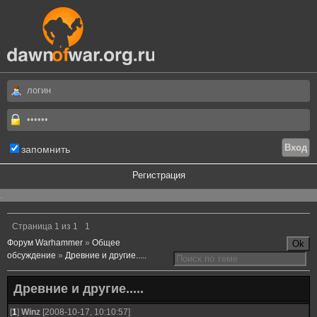
запомнить
Регистрация
.
Страница
1
из
1
1
Форум Warhammer
»
Общее
обсуждение
»
Древние и другие.....
Древние и другие.....
[
1
]
Winz
[2008-10-17, 10:10:57]