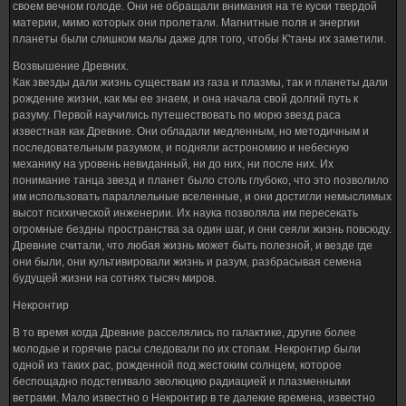
своем вечном голоде. Они не обращали внимания на те куски твердой
материи, мимо которых они пролетали. Магнитные поля и энергии
планеты были слишком малы даже для того, чтобы К'таны их заметили.
Возвышение Древних.
Как звезды дали жизнь существам из газа и плазмы, так и планеты дали
рождение жизни, как мы ее знаем, и она начала свой долгий путь к
разуму. Первой научились путешествовать по морю звезд раса
известная как Древние. Они обладали медленным, но методичным и
последовательным разумом, и подняли астрономию и небесную
механику на уровень невиданный, ни до них, ни после них. Их
понимание танца звезд и планет было столь глубоко, что это позволило
им использовать параллельные вселенные, и они достигли немыслимых
высот психической инженерии. Их наука позволяла им пересекать
огромные бездны пространства за один шаг, и они сеяли жизнь повсюду.
Древние считали, что любая жизнь может быть полезной, и везде где
они были, они культивировали жизнь и разум, разбрасывая семена
будущей жизни на сотнях тысяч миров.
Некронтир
В то время когда Древние расселялись по галактике, другие более
молодые и горячие расы следовали по их стопам. Некронтир были
одной из таких рас, рожденной под жестоким солнцем, которое
беспощадно подстегивало эволюцию радиацией и плазменными
ветрами. Мало известно о Некронтир в те далекие времена, известно