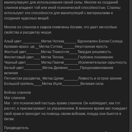
манипулируют для использования своей силы. Многие из созданий
сланнов владеют той или иной псионической способностью. Сланны
используют эти способности для манипуляций с материалами и
создания чудесных вещей.
Многие из сланнов и завров помечены богами, что дает им особые
свойства и расцветку чешуи.
Алый цвет _________Метка Чотека______ Вдохновлен Богом Солнца
Кроваво-красн. цв.__Метка Сотека______Неустанная ярость
Желтый цвет_______Метка Тлаксотля____Твердая решимость
Фиолетовый цвет___ Метка Тепока_______Глубокое понимание
Черный цвет_______ Метка Гванчи_______Исключительная скрытность
Белый цвет_________Метка Древних______Предзнаменование
величия
Пятнистая расцветка_Метка Цунки_______Ловкость и острое зрение
Большой гребень____Метка Ицля_________Великая сила
Войска сланнов
Маг сланнов
Маг - это психический пастырь храма сланнов. Он наблюдает, как тот
растет, и присматривает за управлением. В военное время маг покидает
свой храм и приходит на помощь своим войскам, покуда они бьются в
битве.
Предводитель