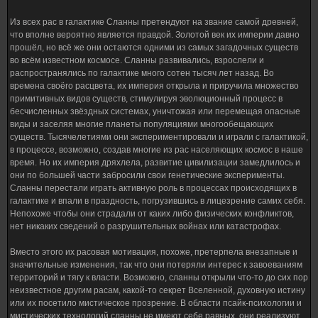
Из всех рас в галактике Сланны претендуют на звание самой древней,
что вполне вероятно является правдой. Золотой век их империи давно
прошёл, но всё же они остаются одними из самых загадочных существ
во всём известном космосе. Сланны развивались, взрослели и
распространялись по галактике много сотен тысяч лет назад. Во
времена своёго расцвета, их империя открыла и приручила множество
примитивных видов существ, стимулируя эволюционный процесс в
бесчисленных звёздных системах, уничтожая или перемещая опасные
виды и заселяя многие планеты популяциями многообещающих
существ. Тысячелетиями они экспериментировали и играли с галактикой,
в процессе, возможно, создав многие из рас населяющих космос в наше
время. Но их империя дряхлела, развитие цивилизации замедлилось и
они по большей части забросили свои генетические эксперименты.
Сланны перестали играть активную роль в процессах происходящих в
галактике и впали в праздность, погрузившись в лицезрение самих себя.
Непохоже чтобы они страдали от каких либо физических конфликтов,
нет никаких сведений о разрушительных войнах или катастрофах.
Вместо этого их расовая мотивация, похоже, претерпела внезапные и
значительные изменения, так что они потеряли интерес к завоеваниям
территорий и тягу к власти. Возможно, сланны открыли что-то до сих пор
неизвестное другим расам, какой-то секрет Вселенной, духовную истину
или их посетило мистическое прозрение. В области псайк-психологии и
мистических технологий сланны не имеют себе равных, они реализуют