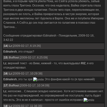
Вайка, и в порыве чувств убила Пока, но Сейта успела убежать, забыв
взять глаза Тритона. Осознав, что она наделала, Вайка спрятала глаза
Тритона в двух концах галактики. После чего горе, переполняющее ее,
разорвало ее плоть, и Вайка превратилась в чистую энергию, которая
еще многие миллионы лет бурлила в Варпе. Она же и погубила Империю
Сланнов. А Сейта до сих пор скитается по галактике в поисках глаз
Тритона...
Сообщение отредактировал
Edinalesh
-
Понедельник, 2009-02-16,
3:42:22
[
14
]
Lz
[2009-02-17, 6:19:26]
Edinalesh
, это откуда?
[
15
]
Buffout
[2009-02-17, 6:25:09]
Lz
, верхний текст - из Вики, нижний - то, что выкладывал
RIZ
, я его
отредактировал.
[
16
]
Lz
[2009-02-17, 10:29:38]
Edinalesh
, это ты зря
Это фанфик какой-то (я про нижний)
[
17
]
Buffout
[2009-02-17, 10:34:09]
Lz
, непохоже... Слишком складно написано. Хотя источников никаких нет.
Но раз ни подтверждений, но опровержений не поступало, пусть будет
что есть. Это ж не я написал - просто от ошибок исправил
[
18
]
Lz
[2009-02-17, 11:36:35]