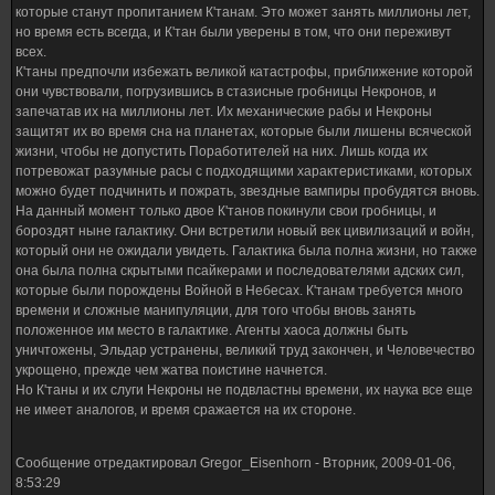
которые станут пропитанием К'танам. Это может занять миллионы лет,
но время есть всегда, и К'тан были уверены в том, что они переживут
всех.
К'таны предпочли избежать великой катастрофы, приближение которой
они чувствовали, погрузившись в стазисные гробницы Некронов, и
запечатав их на миллионы лет. Их механические рабы и Некроны
защитят их во время сна на планетах, которые были лишены всяческой
жизни, чтобы не допустить Поработителей на них. Лишь когда их
потревожат разумные расы с подходящими характеристиками, которых
можно будет подчинить и пожрать, звездные вампиры пробудятся вновь.
На данный момент только двое К'танов покинули свои гробницы, и
бороздят ныне галактику. Они встретили новый век цивилизаций и войн,
который они не ожидали увидеть. Галактика была полна жизни, но также
она была полна скрытыми псайкерами и последователями адских сил,
которые были порождены Войной в Небесах. К'танам требуется много
времени и сложные манипуляции, для того чтобы вновь занять
положенное им место в галактике. Агенты хаоса должны быть
уничтожены, Эльдар устранены, великий труд закончен, и Человечество
укрощено, прежде чем жатва поистине начнется.
Но К'таны и их слуги Некроны не подвластны времени, их наука все еще
не имеет аналогов, и время сражается на их стороне.
Сообщение отредактировал
Gregor_Eisenhorn
-
Вторник, 2009-01-06,
8:53:29