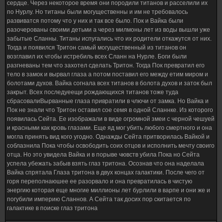
сердце. Через некоторое время они породили титанов и расселили их
по Нурлу. Но титаны были могущественны и им не требовалось
развиватся потому что у них и так все было. Пок и Вайка были
разочерованы своими детьми а через милмоны лет из воды вышли уже
забытые Сланны. Титаны испугались что их родители откажутся от них.
Тогда и появился Тритон самый могущественный из титанов он
возглавил их чтобы истребиль всех Сланн на Нурле. Боги были
разгневаны тем что захотел сделать Тритон. Тогда Пок превратил его
тело в замок и вырвал глаза а потом поставил его между етим миром и
болотами духов. Вайка согнала всех титанов в болота духов и заток был
закрыт. Всех последуеещи рождающихся титанов тоже туда
сбрасовалиВырванные глаза привратили в члючи от замка. Но Вайка и
Пок не знали что Тритон оставил сое семя в одной Сланнке. Из которого
появилась Сейта. Ее изображали в виде огромной змеи с черной чешуей
и красными как кровь глазами. Еще яд мог убить любого смертного и она
могла принять вид кого угодно. Однажды Сейта притворилась Вайкой и
соблазнила Пока чтобы освободить соих отцов и исполнить мечту своиго
отца. Но это увидела Вайка и в порыве чювств убила Пока но Сейта
успела убежать забыв взять глаз тритона. Осознав что она наделала
Вайка спрятала Глаза тритона в двух концах галактики. После чего от
горя переполнаюшее ее разорвало и она превратилась в чистую
энергию которая еще многие миллионы лет бурлили в варпе и они же и
погубили империю Сланнов. А Сейта так досих пор скитается по
галактике в поиске глаз тритона