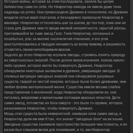
История войны, которая за этим последовала, заняла бы целую
библиотеку сама по себе. Но Некронтир никогда не имели даже тени
надежды на успех. Они превосходили Древних в технологии, но Древние
владели сетью варп-порталов, и безнадежно превзошли Некронтир в
маневре. Некронтир оттеснялись шаг за шагом, до тех пор, пока они не
стали для Древних чем-то вроде мелкой неприятности, скрытой угрозы,
притаившейся во тьме звезд Гало. Гнев Некронтир, изгнанных и
позабытых, угас за многие тысячелетия пленения, и его угли
кристаллизовались в твердую ненависть ко всему живому, и решимость
отомстить своим непобедимым врагам.
Задолго до этого Некронтир изучали звезды, стремясь понять природу
их смертоносных энергий. После долгих веков изучения, поиска какого-
либо оружия, которое могло бы повергнуть Древних, Некронтир
обнаружили некоторые аномалии в древних, умирающих звездах. В
сложных матрицах звездных энергий они обнаружили разумных
существ, тварей из чистой энергии, которые были более древними, чем
любая форма материальной жизни. Существа имели весьма слабое
представление о вселенной, когда Некронтир обнаружили их, они
питались энергиями и магнитными потоками красных гигантов. Дети
самих звезд, потомство их бога-смерти - это было то оружие, которое
разыскивали Некронтир, чтобы повергнуть Древних.
Мощь этих существ была невероятной, ожившая сила самих звезд, и
Некронтир дали им имя К'тан, что значит "звездные боги" на их языке.
Звездные существа занимали пространство большее чем планеты, и их
разум был слишком велик для понимания, и то, как Некронтир