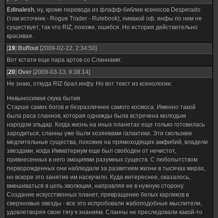
Edinalesh
, ну, кроме перевода из флафф-библии ксеносов Desperado
(там источник - Rogue Trader - Rulebook), никакой оф. инфы по ним не
существует, так что RIZ, похоже, ошибся. Но история действительно
красивая.
[
19
]
Buffout
[2009-02-22, 2:34:50]
Вот кстати еще пара артов со Сланнами:
[
20
]
Over
[2009-03-13, 9:38:14]
Не знаю, откуда RIZ брал инфу. Но вот текст из ксенологии:
Невыносимая скука бытия
Старше самих богов и безразличнее самого космоса. Именно такой
была раса сланнов, которая однажды была встречена молодым
народом эльдар. Когда жизнь на иных планетах еще только готовилась
зародиться, сланны уже были хозяевами галактики. Эти скользкие
медлительные существа, похожие на прямоходящих амфибий, владели
звездами, когда Имматериум еще был свободен от нечистот,
привнесенных в него эмоциями разумных существ. С любопытством
перворожденных они наблюдали за развитием жизни в тысячах мирах,
но вскоре это занятие им наскучило. Куда интереснее, оказалось,
вмешиваться в цепь эволюции, направляя ее в нужную сторону.
Создание искусственных планет, превращение белых карликов в
сверхновые звезды - все это испробовали жабоподобные мыслители,
удовлетворяя свою тягу к знаниям. Сланны не преследовали какой-то