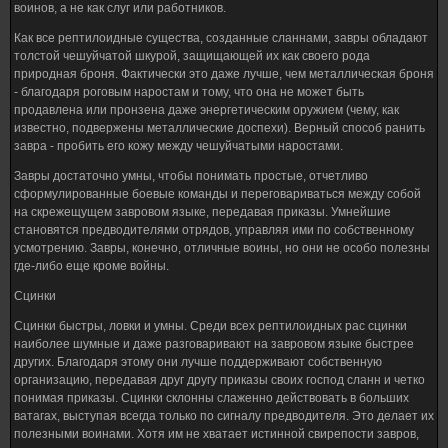
воинов, а не как слуг или работников.
Как все рептилоидные существа, созданные сланнами, завры обладают
толстой чешуйчатой шкурой, защищающей их как своего рода
природная броня. Фактически это даже лучше, чем металлическая броня
- благодаря роговым наростам и тому, что она не может быть
продавлена или пронзена даже энергетическим оружием (чему, как
известно, подвержены металлические доспехи). Верный способ ранить
завра - пробить его кожу между чешуйчатыми наростами.
Завры достаточно умны, чтобы понимать простые, отчетливо
сформулированные боевые команды и переговариваться между собой
на скрежещущем завровом языке, передавая приказы. Умнейшие
становятся предводителями отрядов, управляя ими по собственному
усмотрению. Завры, конечно, отличные воины, но они не особо полезны
где-либо еще кроме войны.
Сцинки
Сцинки быстры, ловки и умны. Среди всех рептилоидных рас сцинки
наиболее шумные и даже разговаривают на завровом языке быстрее
других. Благодаря этому они лучше поддерживают собственную
организацию, передавая друг другу приказы своих господ сланн и четко
понимая приказы. Сцинки склонны слаженно действовать в больших
ватагах, выступая всегда только по сигналу предводителя. Это делает их
полезными воинами. Хотя им не хватает истинной свирепости завров,