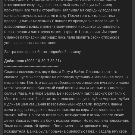
откладовали икру в одно озеро самый сильный и умный самец
прохетший все тесты сторейшин заплывал на серидину водоема и
наченал выпускать свое семя в воду. После того как головастики
превращялись в маленьких Сланнов их преводили в поселение. В
живородящих водах в момент вылупления находится до миллиона
головастиков и лих тысяча может вырости. На калониях Империи
Сланнов патриарх и матриарх посылали править своих отпрысков
уменьшая шансы на востание.
Завтра еще про их богов подробней напишу
Добавлено
(2008-10-30, 7:33:31)
---------------------------------------------
Сланны поклонялись двум богам Поку и Вайке. Сланны верят что
сначало Лурл был поделел на огромную пустыню и бесклайнее море. В
пустыне жил Пок. Его всегда изображали как огромного пустыного ящега
место чешуи непробиваемый слой песка и камня желтые как полящие
солнце глаза. А в море Вайла. Ее изображали как подвоную рептилию.
Место конечностей элигантные пловнеки чешуя голубея морских глубин
и длиная шея увешання всевозможными коралами. Когдато Сланны
жили в водных недрах некогда не выходя на верх. И поклонялись они
только Вайхе. Но потом появились пожиратели и чтобы спости своих
детей Вайха вступила в бой с пожирателями. Но потерпела поражения.
Тогда на помощь ей пришол Пок и вместе они оразили отаку
пожирателя. Вайха была поражена смелостью Пока и отдала ему свое