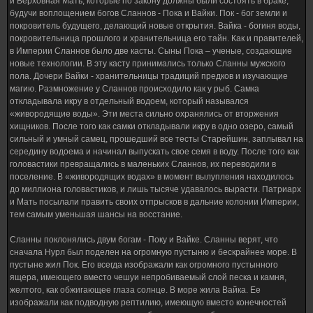
и Верховная Мать, которые по закону должны были состоять в браке,
будучи воплощением богов Сланнов - Пока и Вайки. Пок - бог земли и
покровитель будущего, делающий новые открытия. Вайка - богиня воды,
покровительница прошлого и хранительница его тайн. Как и правителей,
в Империи Сланнов было две касты. Сыны Пока – ученые, создающие
новые технологии. В эту касту принимались только Сланны мужского
пола. Дочери Вайки - хранительницы традиций предков и изучающие
магию. Размножение у Сланнов происходило как у рыб. Самка
откладывала икру в отдельный водоем, который назывался
«живородящие воды». Эти места сильно охранялись от вторжения
хищников. После того как самки откладывали икру в одно озеро, самый
сильный и умный самец, прошедший все тесты Старейшин, заплывал на
середину водоема и начинал выпускать свое семя в воду. После того как
головастики превращались в маленьких Сланнов, их переводили в
поселение. В «живородящих водах» в момент вылупления находилось
до миллиона головастиков, и лишь тысяче удавалось вырасти. Патриарх
и Мать посылали править своих отпрысков в дальние колонии Империи,
тем самым уменьшая шансы на восстание.
Сланны поклонялись двум богам - Поку и Вайке. Сланны верят, что
сначала Нурл был поделен на огромную пустыню и бескрайнее море. В
пустыне жил Пок. Его всегда изображали как огромного пустынного
ящера, имеющего вместо чешуи непробиваемый слой песка и камня,
желтого, как обжигающее глаза солнце. В море жила Вайка. Ее
изображали как подводную рептилию, имеющую вместо конечностей