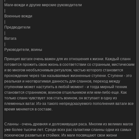
Маги-вожди и другие мирские руководители
|
Военные вожди
|
Предводители
|
Ватага
|
Руководители, воины
Принцип ватаги очень важен для их отношения к жизни. Каждый сланн
готовится прожить свою жизнь в соответствии со странным, мистическим
и во многом необъяснимым ритуалом, частью которого становится
прохождение через так называемые жизненные ступени. Ступени - это
реальная и неотвратимая данность для сланнов, переход между
ступенями может наступить в любой момент - и тогда мирный техник
становится странником, воином отшельником или кем-либо еще. Как
только сланн чувствует зов стать воином, он вступает в одну из
племенных ватаг. Из-за такого непредсказуемого пополнения ватаги все
время меняются в составе.
Сланны - очень древняя и долгоживущая раса. Многим из великих магов
уже более тысячи лет. Среди всех рас галактики сланны одни из самых
психически развитых и стойких. Их маги посвящают свои жизни