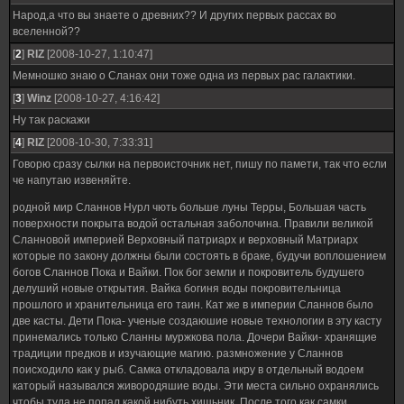
Народ,а что вы знаете о древних?? И других первых рассах во
вселенной??
[
2
]
RIZ
[2008-10-27, 1:10:47]
Мемношко знаю о Сланах они тоже одна из первых рас галактики.
[
3
]
Winz
[2008-10-27, 4:16:42]
Ну так раскажи
[
4
]
RIZ
[2008-10-30, 7:33:31]
Говорю сразу сылки на первоисточник нет, пишу по памети, так что если
че напутаю извеняйте.
родной мир Сланнов Нурл чють больше луны Терры, Большая часть
поверхности покрыта водой остальная заболочина. Правили великой
Сланновой империей Верховный патриарх и верховный Матриарх
которые по закону должны были состоять в браке, будучи воплошением
богов Сланнов Пока и Вайки. Пок бог земли и покровитель будушего
делуший новые открытия. Вайка богиня воды покровительница
прошлого и хранительница его таин. Кат же в империи Сланнов было
две касты. Дети Пока- ученые создаюшие новые технологии в эту касту
принемались только Сланны муржкова пола. Дочери Вайки- хранящие
традиции предков и изучающие магию. размножение у Сланнов
поисходило как у рыб. Самка откладовала икру в отдельный водоем
каторый назывался живородяшие воды. Эти места сильно охранялись
чтобы туда не попал какой нибуть хищьник. После того как самки