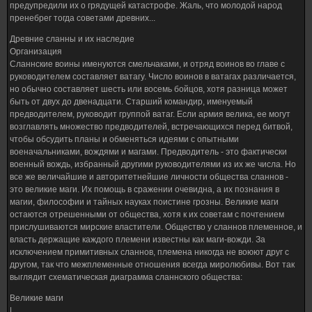
предупредили их о грядущей катастрофе. Жаль, что молодой народ
пренебрег тогда советами древних...
Древние сланны и их наследие
Организация
Сланнские воины именуются смельчаками, и отряд воинов во главе с
руководителем составляет ватагу. Число воинов в ватагах различается,
но обычно составляет шесть или восемь бойцов, хотя разница может
быть от двух до двенадцати. Старший командир, именуемый
предводителем, руководит группой ватаг. Если армия велика, ее могут
возглавлять множество предводителей, встречающихся перед битвой,
чтобы обсудить планы и обменяться идеями с опытными
военачальниками, вождями и магами. Предводитель - это фактически
военный вождь, избранный другими руководителями из их же числа. Но
все же величайшие и авторитетнейшие личности общества сланнов -
это великие маги. Их помощь в сражении очевидна, а их познания в
магии, философии и тайных науках поистине грозны. Великие маги
остаются отрешенными от общества, хотя к их советам с почтением
прислушиваются мирские властители. Общество у сланнов племенное, и
власть держащие каждого племени известны как маги-вожди. За
исключением примитивных сланнов, племена никогда не воюют друг с
другом, так что межплеменные отношения всегда миролюбивы. Вот так
выглядит схематическая диаграмма сланнского общества:
Великие маги
|