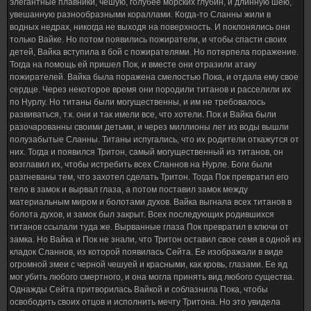
элегантные плавники, чешую, голубее морских глубин, и длинную шею,
увешанную разнообразными кораллами. Когда-то Сланны жили в
водных недрах, никогда не выходя на поверхность. И поклонялись они
только Вайке. Но потом появились пожиратели, и чтобы спасти своих
детей, Вайка вступила в бой с пожирателями. Но потерпела поражение.
Тогда на помощь ей пришел Пок, и вместе они отразили атаку
пожирателей. Вайка была поражена смелостью Пока, и отдала ему свое
сердце. Через некоторое время они породили титанов и расселили их
по Нурлу. Но титаны были могущественны, и им не требовалось
развиваться, т.к. они и так имели все, что хотели. Пок и Вайка были
разочарованны своими детьми, и через миллионы лет из воды вышли
полузабытые Сланны. Титаны испугались, что их родители откажутся от
них. Тогда и появился Тритон, самый могущественный из титанов, он
возглавил их, чтобы истребить всех Сланнов на Нурле. Боги были
разгневаны тем, что захотел сделать Тритон. Тогда Пок превратил его
тело в замок и вырвал глаза, а потом поставил замок между
материальным миром и болотами духов. Вайка выгнала всех титанов в
болота духов, и замок был закрыт. Всех последующих родившихся
титанов ссылали туда же. Вырванные глаза Пок превратил в ключи от
замка. Но Вайка и Пок не знали, что Тритон оставил свое семя в одной из
кладок Сланнов, из которой появилась Сейта. Ее изображали в виде
огромной змеи с черной чешуей и красными, как кровь, глазами. Ее яд
мог убить любого смертного, и она могла принять вид любого существа.
Однажды Сейта притворилась Вайкой и соблазнила Пока, чтобы
освободить своих отцов и исполнить мечту Тритона. Но это увидела