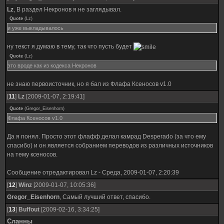
Lz
, В раздел Некронов я не заглядывал.
Quote
(
Lz
)
и уже выкладывалось
ну текст я думаю в тему, так что пусть будет
Quote
(
Lz
)
это вроде как из кодекса Некронов
не знаю первоисточник, но я бал из Флафа Ксеносов v1.0
[
11
]
Lz
[2009-01-07, 2:19:41]
Quote
(
Gregor_Eisenhorn
)
Флафа Ксеносов v1.0
Да я понял. Просто этот флафф делал камрад Desperado (за что ему
спасибо) и он является собранием переводов из различных источников
на тему ксеносов.
Сообщение отредактировал
Lz
-
Среда, 2009-01-07, 2:20:39
[
12
]
Winz
[2009-01-07, 10:05:36]
Gregor_Eisenhorn
, Самый лучший ответ, спасибо.
[
13
]
Buffout
[2009-02-16, 3:34:25]
Сланны