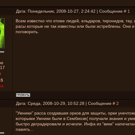
.
Дата: Понедельник, 2008-10-27, 2:24:42 | Сообщение #
1
Всем известно что ктоме людей, ельдаров, тиронидов, тау, и
расы которые не так известны или были истреблены. Они и
поговорить.
ые
17
0
-5
ne
Дата: Среда, 2008-10-29, 10:52:28 | Сообщение #
2
"Умники" расса создавшая орков для защиты, орки унечтож
которыми Умники были в Сембиозе( получали знания и уме
быстро деградировали и исчезли. Инфа из "вики" напечата
память...