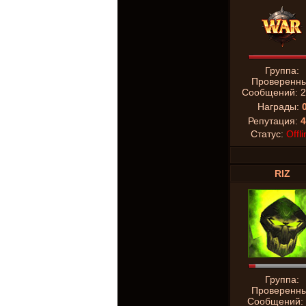
Группа:
Проверенн
Сообщений:
2
Награды:
Репутация:
4
Статус:
Offli
RIZ
Группа:
Проверенн
Сообщений: