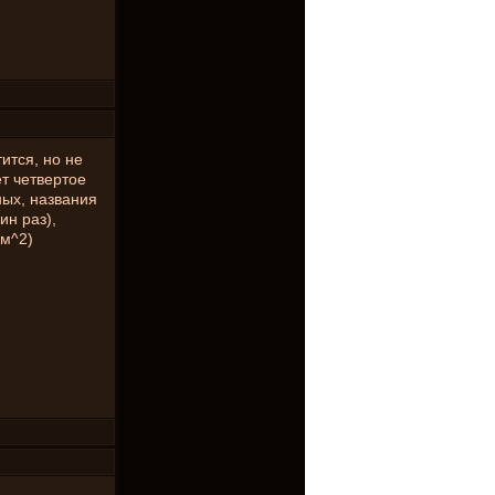
ится, но не
ет четвертое
ых, названия
ин раз),
км^2)