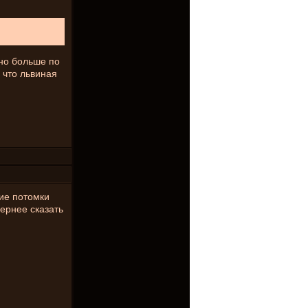
чно больше по
 что львиная
ие потомки
вернее сказать