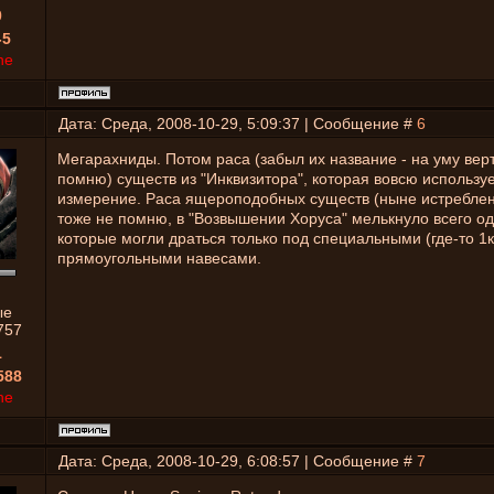
0
-5
ne
Дата: Среда, 2008-10-29, 5:09:37 | Сообщение #
6
Мегарахниды. Потом раса (забыл их название - на уму верт
помню) существ из "Инквизитора", которая вовсю использу
измерение. Раса ящероподобных существ (ныне истреблен
тоже не помню, в "Возвышении Хоруса" мелькнуло всего од
которые могли драться только под специальными (где-то 1
прямоугольными навесами.
ые
757
1
588
ne
Дата: Среда, 2008-10-29, 6:08:57 | Сообщение #
7