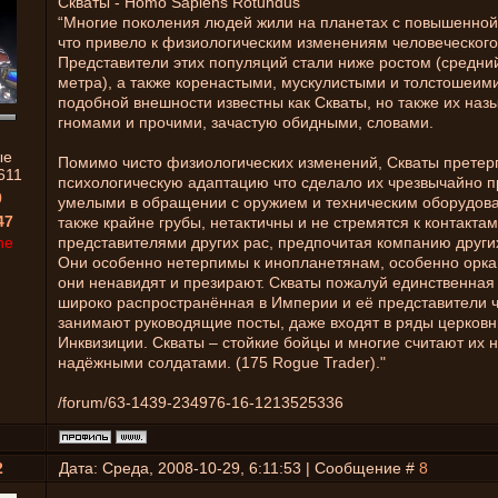
Скваты - Homo Sapiens Rotundus
“Многие поколения людей жили на планетах с повышенной
что привело к физиологическим изменениям человеческого
Представители этих популяций стали ниже ростом (средний
метра), а также коренастыми, мускулистыми и толстошеим
подобной внешности известны как Скваты, но также их наз
гномами и прочими, зачастую обидными, словами.
ые
Помимо чисто физиологических изменений, Скваты претер
611
психологическую адаптацию что сделало их чрезвычайно 
0
умелыми в обращении с оружием и техническим оборудов
47
также крайне грубы, нетактичны и не стремятся к контактам
ne
представителями других рас, предпочитая компанию други
Они особенно нетерпимы к инопланетянам, особенно орка
они ненавидят и презирают. Скваты пожалуй единственная
широко распространённая в Империи и её представители 
занимают руководящие посты, даже входят в ряды церковн
Инквизиции. Скваты – стойкие бойцы и многие считают их 
надёжными солдатами. (175 Rogue Trader)."
/forum/63-1439-234976-16-1213525336
2
Дата: Среда, 2008-10-29, 6:11:53 | Сообщение #
8