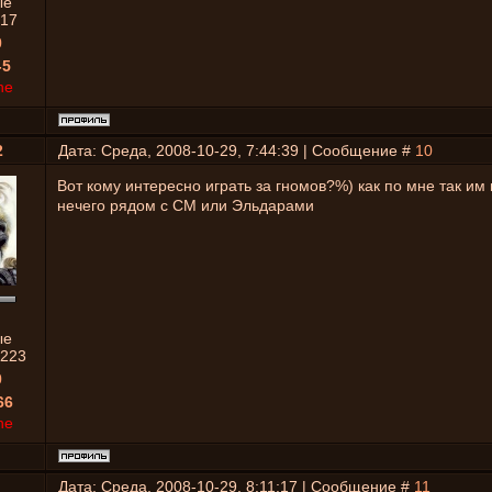
ые
17
0
-5
ne
2
Дата: Среда, 2008-10-29, 7:44:39 | Сообщение #
10
Вот кому интересно играть за гномов?%) как по мне так им 
нечего рядом с СМ или Эльдарами
ые
223
0
66
ne
Дата: Среда, 2008-10-29, 8:11:17 | Сообщение #
11