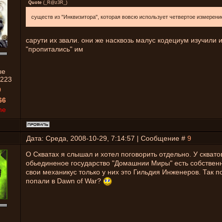
Quote
(
_R@z3R_
)
существ из "Инквизитора", которая вовсю использует четвертое измерени
сарути их звали. они же насквозь малус кодециум изучили 
"пропитались" им
ые
223
0
66
ne
Дата: Среда, 2008-10-29, 7:14:57 | Сообщение #
9
О Скватах я слышал и хотел поговорить отдельно. У сквато
обьединеное государство "Домашнии Миры" есть собствен
свои механикус только у них это Гильдия Инженеров. Так п
попали в Dawn of War?