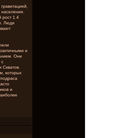
 гравитацией,
 населения.
 рост 1.4
и. Люди
ывают
пели
практичными и
анием. Они
 с
х Скватов.
м, которых
 подраса
часто
иков и
наиболее