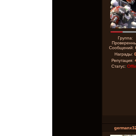
Группа:
Проверенн
Сообщений:
Награды:
Репутация:
Статус:
Offli
germanx3