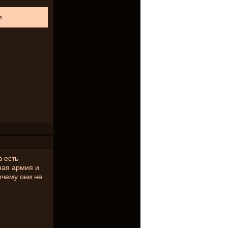
е.
и
в есть
ная армия и
очему они не