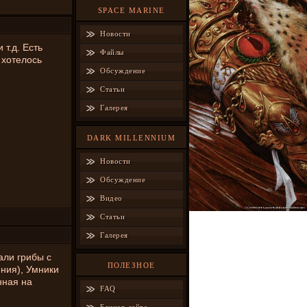
SPACE MARINE
Новости
 т.д. Есть
Файлы
 хотелось
Обсуждение
Статьи
Галерея
DARK MILLENNIUM
Новости
Обсуждение
Видео
Статьи
Галерея
али грибы с
ПОЛЕЗНОЕ
ния), Умники
нная на
FAQ