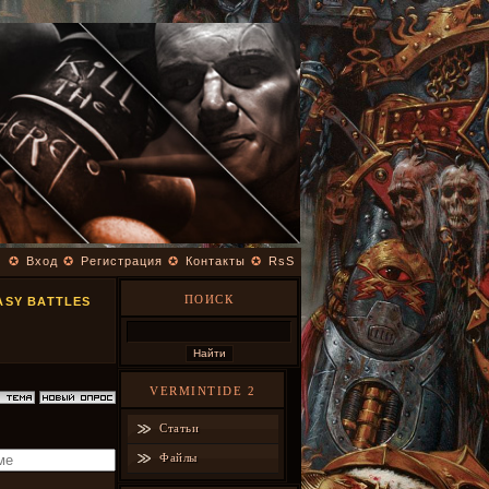
✪
Вход
✪
Регистрация
✪
Контакты
✪
RsS
ПОИСК
ASY BATTLES
VERMINTIDE 2
Статьи
Файлы