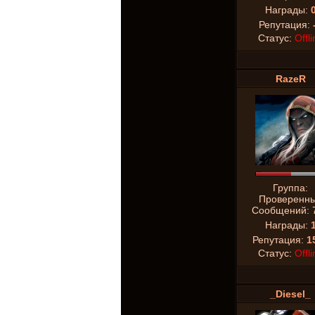
Награды:
Репутация:
Статус:
Offli
RazeR
Группа:
Проверенн
Сообщений:
Награды:
Репутация:
1
Статус:
Offli
_Diesel_