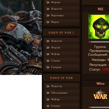
Младшие расы
Форум
RIZ
Новости
Картинки
Видео
DAWN OF WAR 2
Новости
Группа:
Форум
Проверенн
Файлы
Сообщений:
Награды:
Статьи
Репутация:
Галерея
Статус:
Offli
DAWN OF WAR
Winz
Новости
Обсуждение
Файлы
Статьи