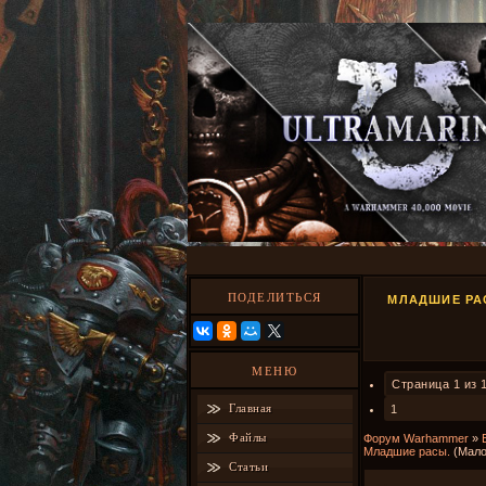
ПОДЕЛИТЬСЯ
МЛАДШИЕ РАС
МЕНЮ
Страница
1
из
Главная
1
Файлы
Форум Warhammer
»
Младшие расы.
(Мало
Статьи