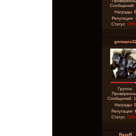
Проверенн
Сообщений:
Награды:
Репутация:
Статус:
Offli
germanx3
Группа:
Проверенн
Сообщений:
1
Награды:
Репутация:
Статус:
Offli
RazeR