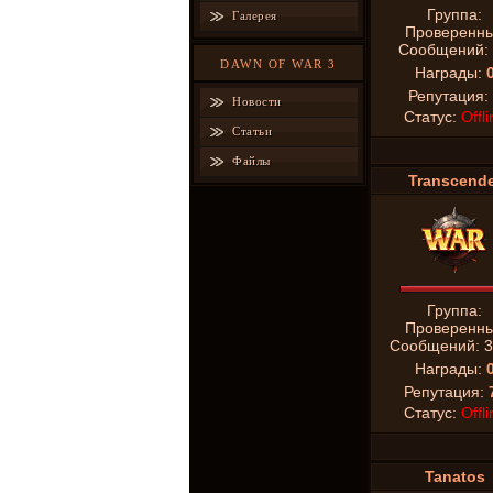
Группа:
Галерея
Проверенн
Сообщений:
DAWN OF WAR 3
Награды:
Репутация:
Новости
Статус:
Offli
Статьи
Файлы
Transcende
Группа:
Проверенн
Сообщений:
3
Награды:
Репутация:
Статус:
Offli
Tanatos