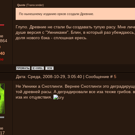
Quote
(
Transcender
)
По нынешнему изданию орков создали Древние.
Глупо. Древние не стали бы создавать тупую расу. Мне ли
душе версия с "Умниками". Блин, в который раз убеждаюсь,
ые
доля нового бэка - сплошная ересь.
864
0
40
ne
Дата: Среда, 2008-10-29, 3:05:40 | Сообщение #
5
Не Умники а Снотлинги. Вернее Снотлинги это деградирущ
той древней расы. А деградировали все иза техже грибов. 
иза их отцувствия.
ые
17