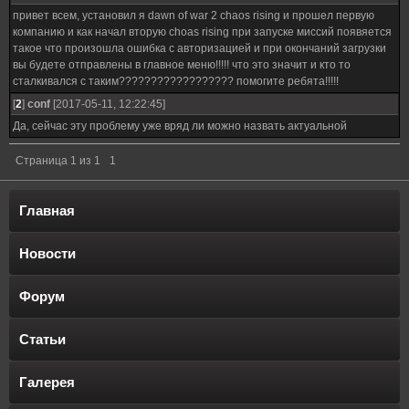
привет всем, установил я dawn of war 2 chaos rising и прошел первую
компанию и как начал вторую choas rising при запуске миссий появяется
такое что произошла ошибка с авторизацией и при окончаний загрузки
вы будете отправлены в главное меню!!!!! что это значит и кто то
сталкивался с таким?????????????????? помогите ребята!!!!!
[
2
]
conf
[2017-05-11, 12:22:45]
Да, сейчас эту проблему уже вряд ли можно назвать актуальной
Страница
1
из
1
1
Главная
Новости
Форум
Статьи
Галерея