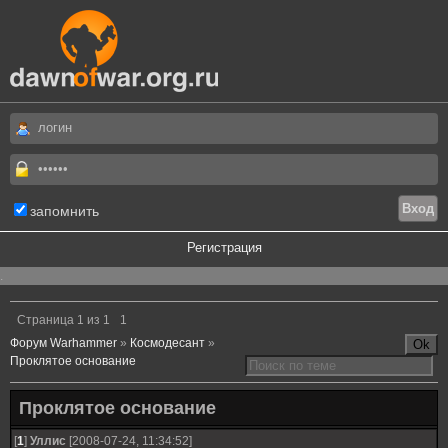
запомнить
Регистрация
.
Страница
1
из
1
1
Форум Warhammer
»
Космодесант
»
Проклятое основание
Проклятое основание
[
1
]
Уллис
[2008-07-24, 11:34:52]