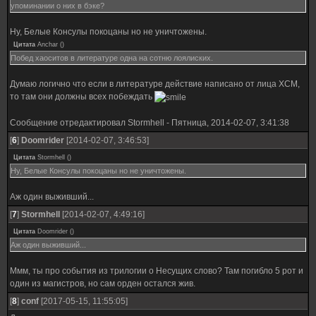
упоминании о них в бэке?
Ну, Белые Консулы покоцаны но не уничтожены.
Цитата
Anchar
(
)
Побед хаоситов в литературе одна на сотню лоялиских.
Думаю логично что если в литературе действие написано от лица ХСМ,
то там они должны всех побеждать
Сообщение отредактировал
Stormhell
-
Пятница, 2014-02-07, 3:41:38
[
6
]
Doomrider
[2014-02-07, 3:46:53]
Цитата
Stormhell
(
)
Ну, Белые Консулы покоцаны но не уничтожены.
Аж один выживший...
[
7
]
Stormhell
[2014-02-07, 4:49:16]
Цитата
Doomrider
(
)
Аж один выживший...
Ммм, ты про события из трилогии о Несущих слово? Там погибло 5 рот и
один из магистров, но сам орден остался жив.
[
8
]
conf
[2017-05-15, 11:55:05]