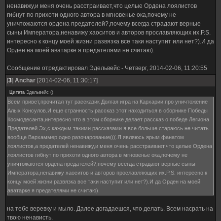
ненавижу,и меня очень расстраивает,что целые Ордена лоялистов
гибнут по прихоти одного автора в мгновенье ока,почему не
уничтожаются ордена предателей?,почему всегда страдают верные
сыны Императора,ненавижу хаоситов и авторов прославляющих их.P.S.
интересно к концу моей жизни развязка все таки наступит или нет?).И да
Орден на моей аватарке я предателями не считаю).
Сообщение отредактировал
Эдельвейс
-
Четверг, 2014-02-06, 11:20:55
[
3
]
Anchar
[2014-02-06, 11:30:17]
Цитата
Эдельвейс
(
)
Всем привет,прочитал тут рассказик Долгая игра на Кархарии,про уничтожение
Алых Консулов.И еще странность рассказ этот находиться в сборнике Победы
Космодесанта,интересно что в этом сборнике делает рассказ о победе Легиона
Предателей.Эх,с каждым такими рассказами я все больше стараюсь не читать
вообще Вархаммер,одно разочарование(((.Я являюсь ярым фанатом
лоялистов,а предателей ненавижу,и меня очень расстраивает,что целые Ордена
лоялистов гибнут по прихоти одного автора в мгновенье ока,почему не
уничтожаются ордена предателей?,почему всегда страдают верные сыны
Императора,ненавижу хаоситов и авторов прославляющих их.P.S. интересно к
концу моей жизни развязка все таки наступит или нет?).И да Орден на моей
аватарке я предателями не считаю).
на тебе веревку и мыло. Далее догадаешся, что делать. Всем насрать на
твою ненависть.