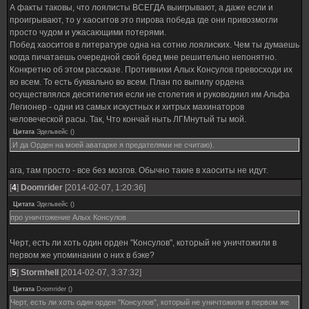
А факты таковы, что лоялисты ВСЕГДА выигрывают, а даже если и
проигрывают, то у хаоситов это пирова победа где они привозмогли
просто чудом и ужасающими потерями.
Побед хаоситов в литературе одна на сотню лоялиских. Чем ты думаешь
когда пичатаешь очередной свой бред мне решительно непонятно.
Конкретно об этом рассказе. Противники Алых Консулов превосходи их
во всем. То есть буквально во всем. План по выпилу ордена
осуществлялся десятилетия если не столетия и руководиил им Альфа
Легионер - одни из самых искустных и хитрых махинаторов
человеческой расы. Так, Что кончай ныть ЛГМнутый ты мой.
Цитата
Эдельвейс
(
)
.И да Орден на моей аватарке я предателями не считаю).
ага, там просто - все без мозгов. Обычно такие в хаоситы не идут.
[
4
]
Doomrider
[2014-02-07, 1:20:36]
Цитата
Эдельвейс
(
)
про уничтожение Алых Консулов
Черт, есть ли хоть один орден "Консулов", который не уничтожили в
первом же упоминании о них в бэке?
[
5
]
Stormhell
[2014-02-07, 3:37:32]
Цитата
Doomrider
(
)
Черт, есть ли хоть один орден "Консулов", который не уничтожили в первом же