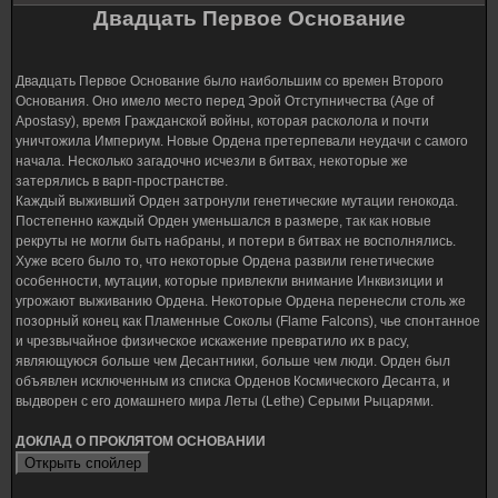
Двадцать Первое Основание
Двадцать Первое Основание было наибольшим со времен Второго
Основания. Оно имело место перед Эрой Отступничества (Age of
Apostasy), время Гражданской войны, которая расколола и почти
уничтожила Империум. Новые Ордена претерпевали неудачи с самого
начала. Несколько загадочно исчезли в битвах, некоторые же
затерялись в варп-пространстве.
Каждый выживший Орден затронули генетические мутации генокода.
Постепенно каждый Орден уменьшался в размере, так как новые
рекруты не могли быть набраны, и потери в битвах не восполнялись.
Хуже всего было то, что некоторые Ордена развили генетические
особенности, мутации, которые привлекли внимание Инквизиции и
угрожают выживанию Ордена. Некоторые Ордена перенесли столь же
позорный конец как Пламенные Соколы (Flame Falcons), чье спонтанное
и чрезвычайное физическое искажение превратило их в расу,
являющуюся больше чем Десантники, больше чем люди. Орден был
объявлен исключенным из списка Орденов Космического Десанта, и
выдворен с его домашнего мира Леты (Lethe) Серыми Рыцарями.
ДОКЛАД О ПРОКЛЯТОМ ОСНОВАНИИ