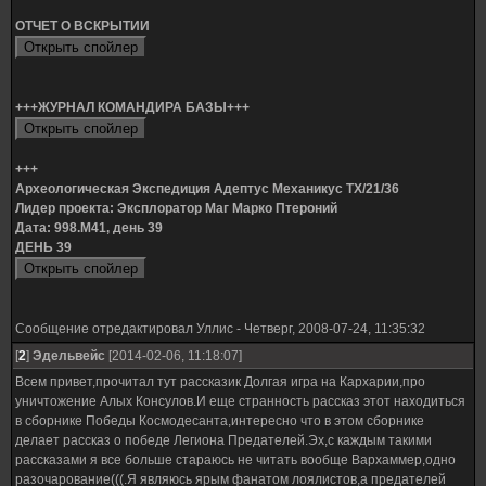
ОТЧЕТ О ВСКРЫТИИ
+++ЖУРНАЛ КОМАНДИРА БАЗЫ+++
+++
Археологическая Экспедиция Адептус Механикус ТХ/21/36
Лидер проекта: Эксплоратор Маг Марко Птероний
Дата: 998.M41, день 39
ДЕНЬ 39
Сообщение отредактировал
Уллис
-
Четверг, 2008-07-24, 11:35:32
[
2
]
Эдельвейс
[2014-02-06, 11:18:07]
Всем привет,прочитал тут рассказик Долгая игра на Кархарии,про
уничтожение Алых Консулов.И еще странность рассказ этот находиться
в сборнике Победы Космодесанта,интересно что в этом сборнике
делает рассказ о победе Легиона Предателей.Эх,с каждым такими
рассказами я все больше стараюсь не читать вообще Вархаммер,одно
разочарование(((.Я являюсь ярым фанатом лоялистов,а предателей