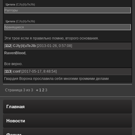
Цитата
(
CJIy}I{uTeJIb
)
Рапторы
Цитата
(
CJIy}I{uTeJIb
)
Бранящиеся
Эти трое если я правильно помню, второго основания.
[
112
]
CJIy}I{uTeJIb
[2013-01-26, 0:57:08]
RavenBlood
,
Все верно.
[
113
]
conf
[2017-05-17, 8:48:54]
Гвардия Ворона прославила себя многими громкими делами
Страница
3
из
3
«
1
2
3
Главная
Новости
Форум