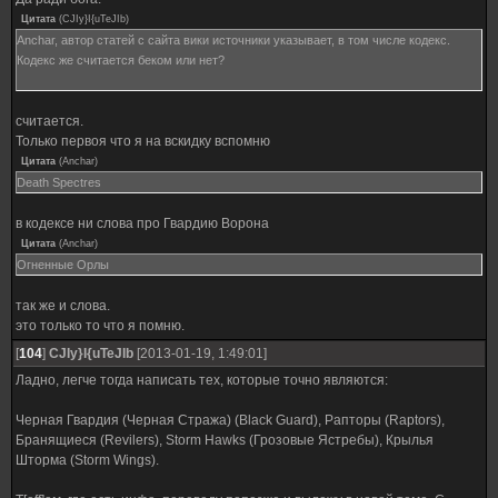
Цитата
(
CJIy}I{uTeJIb
)
Anchar, автор статей с сайта вики источники указывает, в том числе кодекс.
Кодекс же считается беком или нет?
считается.
Только первоя что я на вскидку вспомню
Цитата
(
Anchar
)
Death Spectres
в кодексе ни слова про Гвардию Ворона
Цитата
(
Anchar
)
Огненные Орлы
так же и слова.
это только то что я помню.
[
104
]
CJIy}I{uTeJIb
[2013-01-19, 1:49:01]
Ладно, легче тогда написать тех, которые точно являются:
Черная Гвардия (Черная Стража) (Black Guard), Рапторы (Raptors),
Бранящиеся (Revilers), Storm Hawks (Грозовые Ястребы), Крылья
Шторма (Storm Wings).