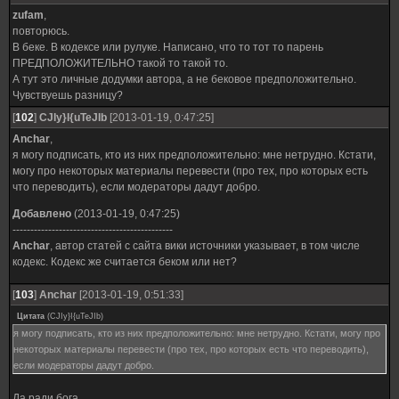
zufam
,
повторюсь.
В беке. В кодексе или рулуке. Написано, что то тот то парень
ПРЕДПОЛОЖИТЕЛЬНО такой то такой то.
А тут это личные додумки автора, а не бековое предположительно.
Чувствуешь разницу?
[
102
]
CJIy}I{uTeJIb
[2013-01-19, 0:47:25]
Anchar
,
я могу подписать, кто из них предположительно: мне нетрудно. Кстати,
могу про некоторых материалы перевести (про тех, про которых есть
что переводить), если модераторы дадут добро.
Добавлено
(2013-01-19, 0:47:25)
---------------------------------------------
Anchar
, автор статей с сайта вики источники указывает, в том числе
кодекс. Кодекс же считается беком или нет?
[
103
]
Anchar
[2013-01-19, 0:51:33]
Цитата
(
CJIy}I{uTeJIb
)
я могу подписать, кто из них предположительно: мне нетрудно. Кстати, могу про
некоторых материалы перевести (про тех, про которых есть что переводить),
если модераторы дадут добро.
Да ради бога.