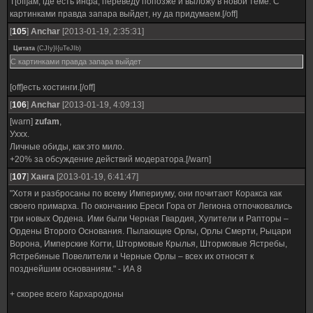
Т[off]ам, где есть инфа, переведу попозже и выложу в новой теме. С
картинками правда запара выйдет, ну да придумаем.[/off]
[
105
]
Anchar
[2013-01-19, 2:35:31]
Цитата
(
CJIy}I{uTeJIb
)
С картинками правда запара выйдет
[off]есть хостинги.[/off]
[
106
]
Anchar
[2013-01-19, 4:09:13]
[warn]
zufam
,
Уххх.
Личные обиды, как это мило.
+20% за обсуждение действий модератора.[/warn]
[
107
]
Ханга
[2013-01-19, 6:41:47]
"Хотя и разбросаны по всему Империуму, они почитают Коракса как
своего примарха. По окончанию Ереси Гора от Легиона отпочковались
три новых Ордена. Ими были Черная Гвардия, Хулители и Рапторы –
Ордены Второго Основания. Пылающие Орлы, Орлы Смерти, Рыцари
Ворона, Имперские Когти, Штормовые Крылья, Штормовые Ястребы,
Ястребиные Повелители и Черные Орлы – всех их относят к
позднейшим основаниям." - ИА 8
+ скорее всего Кархародоны