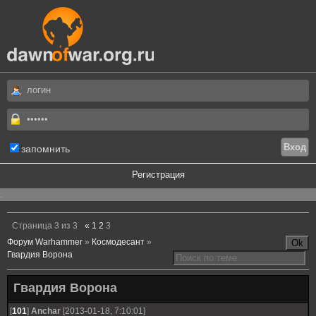
запомнить
Регистрация
.
Страница
3
из
3
«
1
2
3
Форум Warhammer
»
Космодесант
»
Гвардия Ворона
Гвардия Ворона
[
101
]
Anchar
[2013-01-18, 7:10:01]