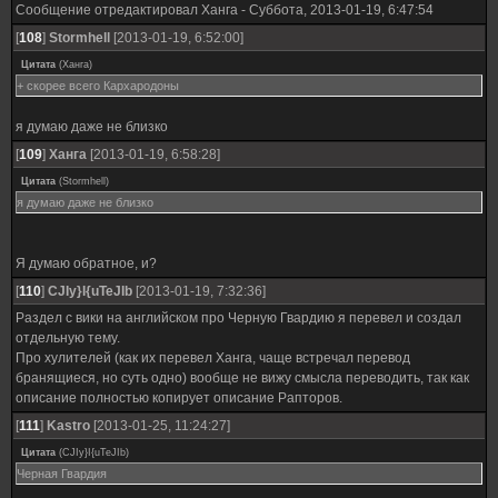
Сообщение отредактировал
Ханга
-
Суббота, 2013-01-19, 6:47:54
[
108
]
Stormhell
[2013-01-19, 6:52:00]
Цитата
(
Ханга
)
+ скорее всего Кархародоны
я думаю даже не близко
[
109
]
Ханга
[2013-01-19, 6:58:28]
Цитата
(
Stormhell
)
я думаю даже не близко
Я думаю обратное, и?
[
110
]
CJIy}I{uTeJIb
[2013-01-19, 7:32:36]
Раздел с вики на английском про Черную Гвардию я перевел и создал
отдельную тему.
Про хулителей (как их перевел Ханга, чаще встречал перевод
бранящиеся, но суть одно) вообще не вижу смысла переводить, так как
описание полностью копирует описание Рапторов.
[
111
]
Kastro
[2013-01-25, 11:24:27]
Цитата
(
CJIy}I{uTeJIb
)
Черная Гвардия