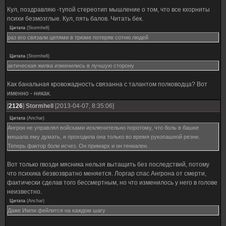
Кул, поздравляю -тупой стереотип мышление о том, что все кхорниты
психи безмозглые. Кул, пять балов. Читать бек.
Цитата
(
Stormhell
)
раз его связали цепями в трюме потеряв сотню людей
Цитата
(
Stormhell
)
актическая жилка изменились в лучшую сторону
Как банальная кровожадность связанна с талантом полководца? Вот
именно - никак.
[
2126
]
Stormhell
[2013-04-07, 8:35:06]
Цитата
(
Anchar
)
Ангрон не управлял войсками исключительно поротому, что боль в башке
мешала ему думать, и проходила она только во время рукопашной резни.
Теперь фактор боли исчез. Он примарх и он гениален.
Вот только гвозди мясника нельзя вытащить без последствий, потому
что психика безвозвратно меняется. Лоргар спас Ангрона от смерти,
фактически сделав того бессмертным, но что изменилось у него в голове
неизвестно.
Цитата
(
Anchar
)
Даже Импи фейлится на каждом шагу