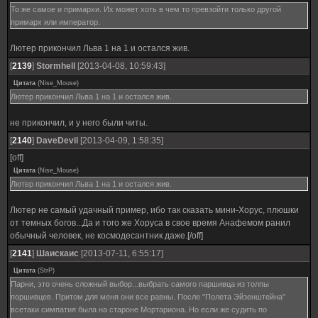
То же самое и примархи. Их может хоть в чем то превзойти только другой
примарх или император.
Лютер прикончил Льва 1 на 1 и остался жив.
[
2139
]
Stormhell
[2013-04-08, 10:59:43]
Цитата
(
Nise_Mouse
)
Лютер прикончил Льва 1 на 1 и остался жив.
не прикончил, и у него были читы.
[
2140
]
DaveDevil
[2013-04-09, 1:58:35]
[off]
Цитата
(
Nise_Mouse
)
Лютер прикончил Льва 1 на 1 и остался жив.
Лютер не самый удачный пример, ибо так сказать мини-Хорус, плюшки
от темных богов...Да и того же Хоруса в свое время Анафемом ранил
обычный человек, не космодесантник даже.[/off]
[
2141
]
Шаискаис
[2013-07-11, 6:55:17]
Цитата
(
StrP
)
Парни, это очень сложный выбор...выбрать самого паршивца из толпы
поршивцев. Притом для меня они все равны. После "Полета Эйзенштейна"
всетаки симпатия была на староне Мортариона. Но если же судить по