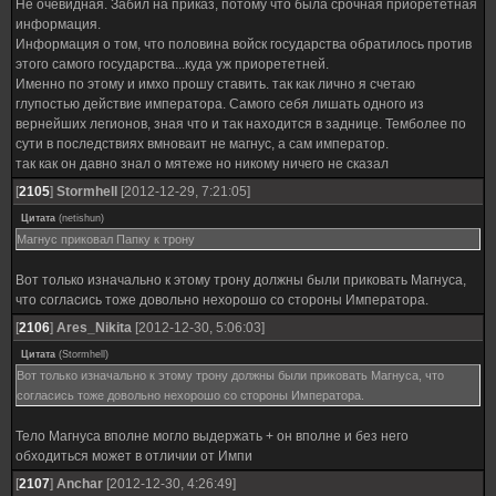
Не очевидная. Забил на приказ, потому что была срочная приорететная
информация.
Информация о том, что половина войск государства обратилось против
этого самого государства...куда уж приорететней.
Именно по этому и имхо прошу ставить. так как лично я счетаю
глупостью действие императора. Самого себя лишать одного из
вернейших легионов, зная что и так находится в заднице. Темболее по
сути в последствиях вмноваит не магнус, а сам император.
так как он давно знал о мятеже но никому ничего не сказал
[
2105
]
Stormhell
[2012-12-29, 7:21:05]
Цитата
(
netishun
)
Магнус приковал Папку к трону
Вот только изначально к этому трону должны были приковать Магнуса,
что согласись тоже довольно нехорошо со стороны Императора.
[
2106
]
Ares_Nikita
[2012-12-30, 5:06:03]
Цитата
(
Stormhell
)
Вот только изначально к этому трону должны были приковать Магнуса, что
согласись тоже довольно нехорошо со стороны Императора.
Тело Магнуса вполне могло выдержать + он вполне и без него
обходиться может в отличии от Импи
[
2107
]
Anchar
[2012-12-30, 4:26:49]