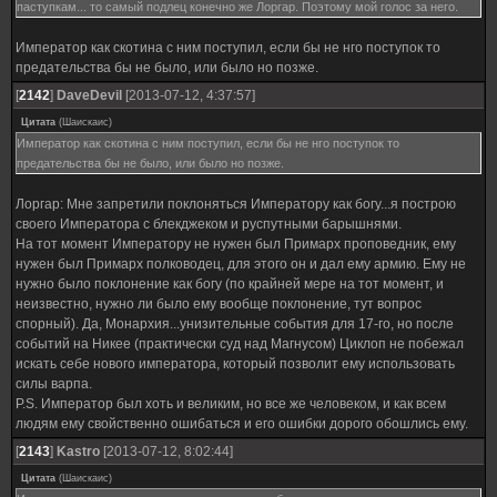
паступкам... то самый подлец конечно же Лоргар. Поэтому мой голос за него.
Император как скотина с ним поступил, если бы не нго поступок то
предательства бы не было, или было но позже.
[
2142
]
DaveDevil
[2013-07-12, 4:37:57]
Цитата
(
Шаискаис
)
Император как скотина с ним поступил, если бы не нго поступок то
предательства бы не было, или было но позже.
Лоргар: Мне запретили поклоняться Императору как богу...я построю
своего Императора с блекджеком и руспутными барышнями.
На тот момент Императору не нужен был Примарх проповедник, ему
нужен был Примарх полководец, для этого он и дал ему армию. Ему не
нужно было поклонение как богу (по крайней мере на тот момент, и
неизвестно, нужно ли было ему вообще поклонение, тут вопрос
спорный). Да, Монархия...унизительные события для 17-го, но после
событий на Никее (практически суд над Магнусом) Циклоп не побежал
искать себе нового императора, который позволит ему использовать
силы варпа.
P.S. Император был хоть и великим, но все же человеком, и как всем
людям ему свойственно ошибаться и его ошибки дорого обошлись ему.
[
2143
]
Kastro
[2013-07-12, 8:02:44]
Цитата
(
Шаискаис
)