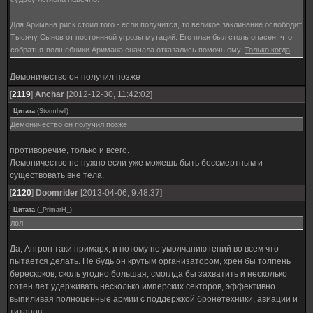
Для Аримана риск стоил того - если получится, то великое заклинание освободит
Тысячу Сынов от постоянной угрозы мутаций. Его план был столь опасен, что
собратья-волшебники Аримана сначала отказались помочь ему.
Только когда
Магнусу был дарован титул князя демонов
, волшебники наконец согласились
объединить свои силы.
Демоничество он получил позже
[
2119
]
Anchar
[2012-12-30, 11:42:02]
Цитата
(
Stormhell
)
Демоничество он получил позже
противоречие, только и всего.
Лемоничество не нужно если уже можешь быть бессмертным и
существовать вне тела.
[
2120
]
Doomrider
[2013-04-06, 9:48:37]
Цитата
(
_PrimarH_
)
лол
Да, Ангрон таки примарх, и потому по умолчанию гений во всем что
пытается делать. Не будь он крутым организатором, хрен бы толпень
берескрков, сколь угодно большая, смоглда бы захватить и несколько
сотен лет удерживать несколько имперских секторов, эффективно
выпиливая полноценные армии с поддержкой бронетехники, авиации и
титанов.