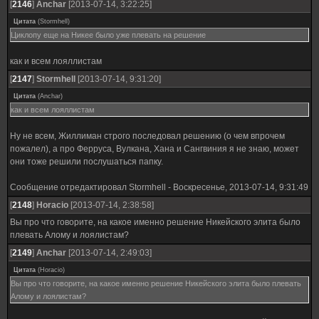
[
2146
]
Anchar
[2013-07-14, 3:22:25]
Цитата
(
Stormhell
)
Циклопу еще на Никее было уже плевать на решение
как и всем лояллистам
[
2147
]
Stormhell
[2013-07-14, 9:31:20]
Цитата
(
Anchar
)
как и всем лояллистам
Ну не всем, Жиллиман строго последовал решению (о чем впрочем
пожалел), а про Ферруса, Вулкана, Хана и Сангвиния я не знаю, может
они тоже решили послушаться папку.
Сообщение отредактировал
Stormhell
-
Воскресенье, 2013-07-14, 9:31:49
[
2148
]
Horacio
[2013-07-14, 2:38:58]
Вы про что говорите, на какое именно решение Никейского элита было
плевать Алому и лоялистам?
[
2149
]
Anchar
[2013-07-14, 2:49:03]
Цитата
(
Horacio
)
Вы про что говорите, на какое именно решение Никейского элита было плевать
Алому и лоялистам?