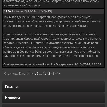
а там только одно решение было - запрет использование псайкеров и
упразднение либрариумов.
[
2150
]
Horacio
[2013-07-14, 3:20:45]
Там было два решения, запрет либрариумов и вердикт Магнуса.
Никакого запрета псайкеров не было, астропаты, армейские примарис,
провидцы Таро, навигаторы - все они работали, как работали.
Слову Импи, в таком случае, внемли многие, если не все. В легионах
Мортариона и Хоруса псайкеров и так не водилось, также как в легионе
Коракса. Жиллиман и Сангвиний упустили своих библиариев до роли
обычной десантуры. Дорн запер их под семью замками. У Ангрона
псайкеры и без всяких Эдиктов дохли как крысы, а новых не набирали.
Единство были последними, да и то передохли от рук своего же отца.
Сообщение отредактировал
Horacio
-
Воскресенье, 2013-07-14, 3:20:59
Страница
43
из
44
«
1
2
…
41
42
43
44
»
Главная
Новости