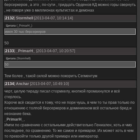
берсеркеров , а это , по-сути , тридцать Орденов КД можно горы свернуть
, не говоря уже о миллионах культистах и демонах
[
2132
]
Stormhell
[2013-04-07, 10:14:14]
Цитата
(
_PrimarH_
)
имея 30 тыс берсеркеров
50
[
2133
]
_PrimarH_
[2013-04-07, 10:20:57]
Цитата
(
Stormhell
)
50
Тем более , такой силой можно покорить Сегментум
[
2134
]
Anchar
[2013-04-07, 10:49:10]
черт, целую тираду писал стормхелу, кнопкой промахнулся и всё
стерлось.
Короче всё сводится к тому, что не пори чушь, в чем то ты прав только по
отношению с толпой берсеркеров и доминионом всё остальное бред и
незнание бека.
_PrimarH_
,
Импи по сравнению с остальными действительно Гениален, хоть и чмо
последнее, по сравнению. То же самое и примархи. Их может хоть в чем
то превзойти только другой примарх или император.