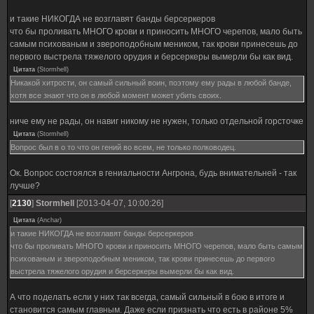
и такие НИКОГДА не возглавят банды берсеркеров
что бы проливать МНОГО крови и приносить МНОГО черепов, мало быть
самым психованым и звероподобным меником, так крови принесешь до
первого выстрела тяжелого орудия и берсеркеры вымерли бы как вид.
Цитата
(
Stormhell
)
Никакой хитрости, он самый сильный воин, поэтому ему рады в любой банде,
хотя все знают что он в любой момент может убить своих.
ниче ему не рады, он навиг никому не нужен, только отдельной горсточке
Цитата
(
Stormhell
)
Вопрос был в о то что он гений во всем, не только полководец.
Ок. Вопрос состоялся в гениальности Ангрона, будь внимательней - так
лучше?
[
2130
]
Stormhell
[2013-04-07, 10:00:26]
Цитата
(
Anchar
)
и такие НИКОГДА не возглавят банды берсеркеров
что бы проливать МНОГО крови и приносить МНОГО черепов, мало быть самым
психованым и звероподобным меником, так крови принесешь до первого
выстрела тяжелого орудия и берсеркеры вымерли бы как вид.
А что поделать если у них так всегда, самый сильный в бою в итоге и
становится самым главным. Даже если признать что есть в районе 5%