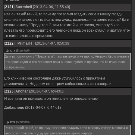
[
2121
]
Stormhell
[2013-04-06, 11:55:40]
Раз он такой гений, то почему позволил всадить себе в башку гвозди
мясника и много лет плясать под дудку, развлекая на арене народ? Да и
вспомни книгу "Предатель", там тактикой и не пахло, Ангрону было
плевать что происходит с его легионом пока он всех рубил, и врятли что-
то изменилось со временем.
[
2122
]
_PrimarH_
[2013-04-07, 0:50:39]
Цитата
(
Stormhell
)
Да и вспомни книгу "Предатель", там тактикой и не пахло, Ангрону было плевать
что происходит с его легионом пока он всех рубил, и врятли что-то изменилось
со временем.
Его клиническое состояние даже усугубилось с принятием
демоничества.Недаром его в трюм собсвенные сыны заперли
[
2123
]
Anchar
[2013-04-07, 6:44:01]
И всё таки он примарх и он гениален по определению.
Добавлено
(2013-04-07, 6:44:01)
---------------------------------------------
Цитата
(
Stormhell
)
Раз он такой гений, то почему позволил всадить себе в башку гвозди мясника и
много лет плясать под дудку, развлекая на арене народ?