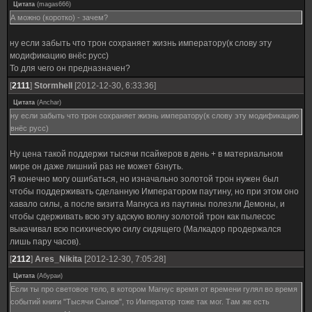
Цитата
(
magas666
)
А можно (коротко) - зачем?
ну если забыть что трон сохраняет жизнь императору(к слову эту
модификацию внёс русс)
То для чего он предназначен?
[
2111
]
Stormhell
[2012-12-30, 6:33:36]
Цитата
(
Anchar
)
ну если забыть что трон сохраняет жизнь императору(к слову эту модификацию
внёс русс)
Ну цена такой поддержи тысячи псайкеров в день + в материальном
мире он даже лишний раз не может бзнуть.
Я конечно могу ошибаться, но изначально золотой трон нужен был
чтобы поддерживать сделанную Императором паутину, но при этом оно
хавало силы, а после визита Магнуса из паутины полезли Демоны, и
чтобы сдерживать всю эту адскую волну золотой трон как пылесос
выкачивал всю психическую силу сидящего (Малкадор продержался
лишь пару часов).
[
2112
]
Ares_Nikita
[2012-12-30, 7:05:28]
Цитата
(
Абураи
)
Если ты про световое тело, в котором Магнус время от времени гулял во время
событий книги "Тысячи Сынов", то Император тоже так мог. Там же есть