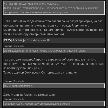
Не плевать, Гвозди мешали анально думать.
Теперь он хоть стал кровожадней, но теперь гвозди это всего лишь элемент
декора на его башке и ничто не мешает ему думать
Пока непонятно как демоничество повлияло на разум примарха, но раз
его связали цепями в трюме потеряв сотню людей, врятли его
мышление и тактическая жилка изменились в лучшую сторону (впрочем
как и у любого-другого прислушника кхорна)
[
2125
]
Anchar
[2013-04-07, 7:49:00]
Цитата
(
Stormhell
)
его мышление и тактическая жилка изменились в лучшую сторону
так....это уже маразм, Ангрон не управлял войсками исключительно
поротому, что боль в башке мешала ему думать, и проходила она только
во время рукопашной резни.
Теперь фактор боли исчез. Он примарх и он гениален.
Цитата
(
Stormhell
)
сам Ангрон сфейлился.
Даже Импи фейлится на каждом шагу
Цитата
(
Stormhell
)
(впрочем как и у любого-другого прислушника кхорна