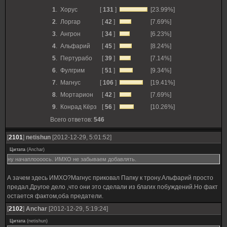
1
.
Хорус
[
131
]
[23.99%]
2
.
Лоргар
[
42
]
[7.69%]
3
.
Ангрон
[
34
]
[6.23%]
4
.
Альфарий
[
45
]
[8.24%]
5
.
Пертурабо
[
39
]
[7.14%]
6
.
Фулгрим
[
51
]
[9.34%]
7
.
Магнус
[
106
]
[19.41%]
8
.
Мортарион
[
42
]
[7.69%]
9
.
Конрад Кёрз
[
56
]
[10.26%]
Всего ответов:
546
[
2101
]
netishun
[2012-12-29, 5:01:52]
Цитата
(
Anchar
)
ну начаплоооось. ИМХО не забываем добавлять.
А зачем здесь ИМХО?Магнус приковал Папку к трону.Альфарий просто
предал.Другое дело ,что они это сделали из благих побуждений.Но факт
остается фактом,оба предатели.
[
2102
]
Anchar
[2012-12-29, 5:19:24]
Цитата
(
netishun
)