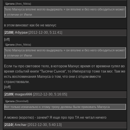
Цитата
(
Ares_Nikita
)
Тело Магнуса вполне могло выдержать + он вполне и без него обходиться может
в отличии от Импи
в этом виноват как бе не магнус
[
2108
]
Абураи
[2012-12-30, 5:11:41]
[off]
Цитата
(
Ares_Nikita
)
Тело Магнуса вполне могло выдержать + он вполне и без него обходиться может
в отличии от Импи
Если ты про световое тело, в котором Магнус время от времени гулял во
время событий книги "Тысячи Сынов", то Император тоже так мог. Там же
есть воспоминания Магнуса о том, что они с отцом вместе
странствовали.
[/off]
[
2109
]
magas666
[2012-12-30, 5:16:05]
Цитата
(
Stormhell
)
Вот только изначально к этому трону должны были приковать Магнуса
А можно (коротко) - зачем? Я еще про про ТА не читал ничего
[
2110
]
Anchar
[2012-12-30, 5:40:13]