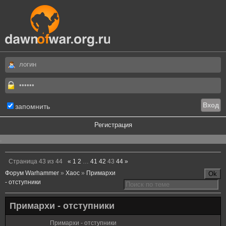
запомнить
Регистрация
.
Страница
43
из
44
«
1
2
…
41
42
43
44
»
Форум Warhammer
»
Хаос
»
Примархи
- отступники
Примархи - отступники
Примархи - отступники