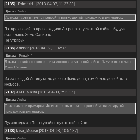
[
2135
]
_PrimarH_
[2013-04-07, 11:27:39]
Цитата
(
Anchar
)
Их может хоть в чем то превзойти только другой примарх или император.
Лотара спокойно превосходила Ангрона в пустотной войне , будучи
всего лишь Хомо Сапиенс.
Не утрируй
[
2136
]
Anchar
[2013-04-07, 11:45:09]
Цитата
(
_PrimarH_
)
Лотара спокойно превосходила Ангрона в пустотной войне , будучи всего лишь
Хомо Сапиенс.
Из-за гвоздей Ангону мало до чего было дела, тем более до войны в
космосе.
[
2137
]
Ares_Nikita
[2013-04-08, 2:15:34]
Цитата
(
Anchar
)
То же самое и примархи. Их может хоть в чем то превзойти только другой
примарх или император.
Пулакс сделал Пертрурабо в пустотной войне.
[
2138
]
Nise_Mouse
[2013-04-08, 10:54:37]
Цитата
(
Anchar
)