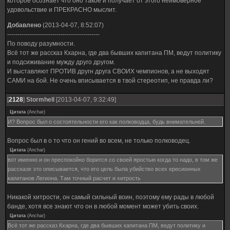
которое осознает что оно такое и получает от этого неимоверное
удовольствие и ПРЕКРАСНО мыслит.
Добавлено
(2013-04-07, 8:52:07)
---------------------------------------------
По поводу разумности.
Всё тот же рассказ Кхарна, где два бывших капитана ПМ, ведут политику
и подсиживание мужду друго другом.
И выставляют ПРОТИВ другн друга СВОИХ чемпионов, а не выходят
САМИ на бой. Не очень вписывается в твой стереотип, не правда ли?
[
2128
]
Stormhell
[2013-04-07, 9:32:49]
Цитата
(
Anchar
)
И? Вопрос был о состоятельности его как полководца, будь внимательней.
Вопрос был в о то что он гений во всем, не только полководец.
Цитата
(
Anchar
)
вот именно и он преспокойно борится со своей яростью когда то надо, в том же
рассказе это описывается, что его цель была убийство всех ересионных
капитанов Легиона. Там точный расчет и хитрость
Никакой хитрости, он самый сильный воин, поэтому ему рады в любой
банде, хотя все знают что он в любой момент может убить своих.
Цитата
(
Anchar
)
Всё тот же рассказ Кхарна, где два бывших капитана ПМ, ведут политику и