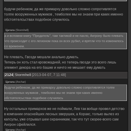
будучи ребенком, да же примарху довольно сложно сопротивлятся
толпе вооруженных мужиков , темболее мы не знаем при каких именно
обстоятелсьствах подобное случилось
Цитата
(
Stormhell
)
а и вспомни книгу "Предатель", там тактикой и не пахло, Ангрону было плевать
что происходит с его легионом пока он всех рубил, и врятли что-то изменилось
со временем.
Не плевать, Гвозди мешали анально думать.
Теперь он хоть стал кровожадней, но теперь гвозди это всего лишь
элемент декора на его башке и ничто не мешает ему думать
[
2124
]
Stormhell
[2013-04-07, 7:11:48]
Цитата
(
Anchar
)
будучи ребенком, да же примарху довольно сложно сопротивлятся толпе
вооруженных мужиков , темболее мы не знаем при каких именно
обстоятелсьствах подобное случилось
Ну остальных примархов же не поймали, Лев так вобще провел детство
в компании опаснейших лесных зверушек, а Коракс, только вылез из
капсулы, уже отрывал шеи охранникам, так что тут скорее-всего сам
Ангрон сфейлился.
Цитата
(
Anchar
)