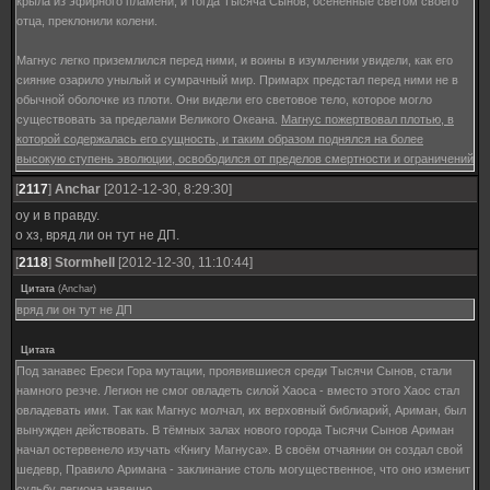
крыла из эфирного пламени, и тогда Тысяча Сынов, осененные светом своего
отца, преклонили колени.
Магнус легко приземлился перед ними, и воины в изумлении увидели, как его
сияние озарило унылый и сумрачный мир. Примарх предстал перед ними не в
обычной оболочке из плоти. Они видели его световое тело, которое могло
существовать за пределами Великого Океана.
Магнус пожертвовал плотью, в
которой содержалась его сущность, и таким образом поднялся на более
высокую ступень эволюции, освободился от пределов смертности и ограничений
реальности.
[
2117
]
Anchar
[2012-12-30, 8:29:30]
оу и в правду.
о хз, вряд ли он тут не ДП.
[
2118
]
Stormhell
[2012-12-30, 11:10:44]
Цитата
(
Anchar
)
вряд ли он тут не ДП
Цитата
Под занавес Ереси Гора мутации, проявившиеся среди Тысячи Сынов, стали
намного резче. Легион не смог овладеть силой Хаоса - вместо этого Хаос стал
овладевать ими. Так как Магнус молчал, их верховный библиарий, Ариман, был
вынужден действовать. В тёмных залах нового города Тысячи Сынов Ариман
начал остервенело изучать «Книгу Магнуса». В своём отчаянии он создал свой
шедевр, Правило Аримана - заклинание столь могущественное, что оно изменит
судьбу легиона навечно.