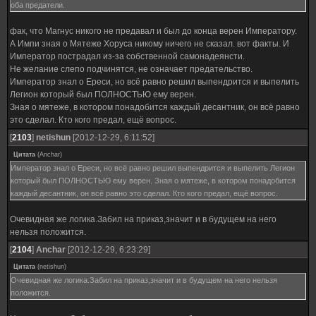
оба предатели.
фак, что Магнус никого не предавал и был до конца верен Императору.
А Импи зная о Мятеже Хоруса никому ничего не сказал. вот факты. И
Император пострадал из-за собственной самонадеянсти.
Не желание слепо подчинятся, не означает предательство.
Император знал о Ереси, но всё равно решил выпендрится и выпелить
Легион который был ПОЛНОСТЬЮ ему верен.
Зная о мятеже, в котором понадобится каждый десантник, он всё равно
это сделал. Кто кого предал, ещё вопрос.
[
2103
]
netishun
[2012-12-29, 6:11:52]
Цитата
(
Anchar
)
Император знал о Ереси, но всё равно решил выпендрится и выпелить Легион
который был ПОЛНОСТЬЮ ему верен. Зная о мятеже, в котором понадобится
каждый десантник, он всё равно это сделал. Кто кого предал, ещё вопрос.
Очевидная же логика.Забил на приказ,значит и в будущем на него
нельзя положится.
[
2104
]
Anchar
[2012-12-29, 6:23:29]
Цитата
(
netishun
)
Очевидная же логика.Забил на приказ,значит и в будущем на него нельзя
положится.