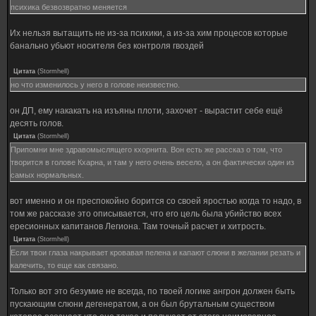
психика безвозвратно меняется
Их нельзя вытащить не из-за психики, а из-за хим процесов которые
банально убьют носителя без контроля гвоздей
Цитата
(
Stormhell
)
но что изменилось у него в голове неизвестно.
он ДП, ему накакать на изъяны плоти, захочет - вырастит себе ещё
десять голов.
Цитата
(
Stormhell
)
Припомни мне здравомыслящего кхорнита. Вон есть же рассказ о том, что
творится в голове Кхарна, и там у него очень весело, а он фактически один из
самых нормальных.
вот именно и он преспокойно борится со своей яростью когда то надо, в
том же рассказе это описывается, что его цель была убийство всех
ересионных капитанов Легиона. Там точный расчет и хитрость.
Цитата
(
Stormhell
)
Если твои глаза накрывает кровавая пелена и капают слюни в желании резать и
калечить, то еще как связано.
Только вот это безумие не всегда, по твоей логике ангрон должен быть
пускающим слюни дегенератом, а он был брутальным существом