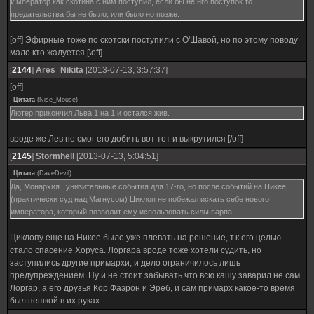
Император как скотина с ним поступил, если бы не нго поступок то
предательства бы не было, или было но позже.
[off] Эфирные тоже по скотски поступили с О'Шавой, но по этому поводу
мало кто жалуется.[\off]
[
2144
]
Ares_Nikita
[2013-07-13, 3:57:37]
[off]
Цитата
(
Nise_Mouse
)
Лютер прикончил Льва 1 на 1 и остался жив.
вроде же Лев не смог его добить вот тот и выкрутился [/off]
[
2145
]
Stormhell
[2013-07-13, 5:04:51]
Цитата
(
DaveDevil
)
Да, Монархия...унизительные события для 17-го, но после событий на Никее
(практически суд над Магнусом) Циклоп не побежал искать себе нового
императора, который позволит ему использовать силы варпа.
Циклопу еще на Никее было уже плевать на решение, т.к его целью
стало спасение Хоруса. Лоргара вроде тоже хотели судить, но
заступились другие примархи, и дело ограничилось лишь
предупреждением. Ну и не стоит забывать что всю кашу заварил не сам
Лоргар, а его друзья Кор Фаэрон и Эреб, и сам примарх какое-то время
был пешкой в их руках.