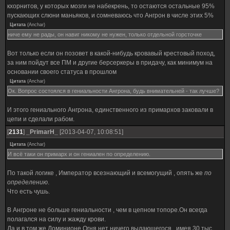
кхорнитов, у которых мозги не набекрень, то остаются остальные 95%
пускающих слюни маньяков, и сомневаюсь что Ангрон в числе этих 5%
Цитата
(
Anchar
)
ниче ему не рады, он навиг никому не нужен, только отдельной горсточке
Вот только если он позовет в какой-нибудь кровавый крестовый поход,
за ним пойдут все ПМ и другие берсеркеры в придачу, как минимум на
основании своего статуса в прошлом
Цитата
(
Anchar
)
Ок. Вопрос состоялся в гениальности Ангрона, будь внимательней - так лучше?
И этого гениального Ангрона, единственного из примархов заковали в
цепи и сделали рабом.
[
2131
]
_PrimarH_
[2013-04-07, 10:08:51]
Цитата
(
Anchar
)
И всё таки он примарх и он гениален по определению.
По такой логике , Император всезнающий и всемогущий , опять же
по
определению
.
Что есть чушь.
В Ангроне не больше гениальности , чем в цепном топоре.Он всегда
полагался на силу и жажду крови.
Да и в том же Доминионе Огня нет ничего выдающегося , имея 30 тыс