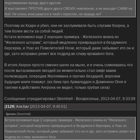
подсиживание мужду друго другом.
И выставляют ПРОТИВ другн друга СВОИХ чемпионов, а не выходят САМИ на
бой. Не очень вписывается в твой стереотип, не правда ли?
Поэтому их Кхарн и убил, они не заслуживали быть слугами Кхорна, а
тем более вести за собой людей.
Кстати вспомнил еще 2 хороших примера - Железного воина из
"Железного шторма", который медленно превращался в бездумного
берсерка, и Узас из Повелителей Ночи, который даже забывает кто он и
где, зато исправно режет все подряд во славу кровавого бога.
В итоге Ангрон просто сменил шило на мыло, и я очень сомневаюсь что
после вытаскивания гвоздей он моментально стал омфг каким
полководцев, опередив Жиллимана и прочих бездарей, впрочем
будущие книги покажут. (из бека про Армагеддон и Доминион Огня я
тактики в действиях Ангрона не видел, только грубая сила)
Сообщение отредактировал
Stormhell
-
Воскресенье, 2013-04-07, 9:33:09
[
2129
]
Anchar
[2013-04-07, 9:40:01]
Цитата
(
Stormhell
)
Кстати вспомнил еще 2 хороших примера - Железного воина из "Железного
шторма", который медленно превращался в бездумного берсерка, и Узас из
Повелителей Ночи, который даже забывает кто он и где, зато исправно режет все
подряд во славу кровавого бога.