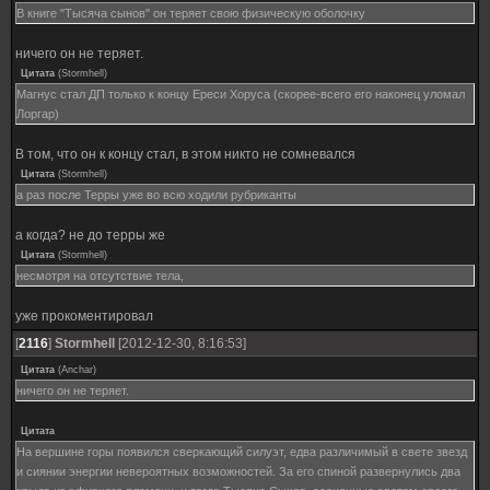
В книге "Тысяча сынов" он теряет свою физическую оболочку
ничего он не теряет.
Цитата
(
Stormhell
)
Магнус стал ДП только к концу Ереси Хоруса (скорее-всего его наконец уломал
Лоргар)
В том, что он к концу стал, в этом никто не сомневался
Цитата
(
Stormhell
)
а раз после Терры уже во всю ходили рубриканты
а когда? не до терры же
Цитата
(
Stormhell
)
несмотря на отсутствие тела,
уже прокоментировал
[
2116
]
Stormhell
[2012-12-30, 8:16:53]
Цитата
(
Anchar
)
ничего он не теряет.
Цитата
На вершине горы появился сверкающий силуэт, едва различимый в свете звезд
и сиянии энергии невероятных возможностей. За его спиной развернулись два