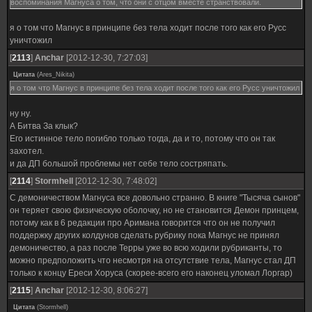
воспоминания Магнуса о том, что они с отцом вместе странствовали.
я о том что Магнус в принципе без тела ходит после того как его Русс
уничтожил
[
2113
]
Anchar
[2012-12-30, 7:27:03]
Цитата
(
Ares_Nikita
)
я о том что Магнус в принципе без тела ходит после того как его Русс уничтожил
ну ну.
А Битва За клык?
Его истинное тело погибло только тогда, да и то, потому что он так
захотел.
и да ДП большой проблемы нет себе тело состряпать.
[
2114
]
Stormhell
[2012-12-30, 7:48:02]
С демоничеством Магнуса все довольно странно. В книге "Тысяча сынов"
он теряет свою физическую оболочку, но не становится Демон принцем,
потому как в 6 редакции про Аримана говорится что он не получил
поддержку других колдунов сделать рубрику пока Магнус не принял
демоничество, а раз после Терры уже во всю ходили рубриканты, то
можно предположить что несмотря на отсутствие тела, Магнус стал ДП
только к концу Ереси Хоруса (скорее-всего его наконец уломал Лоргар)
[
2115
]
Anchar
[2012-12-30, 8:06:27]
Цитата
(
Stormhell
)