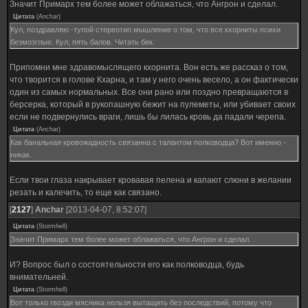
Значит Примарх тем более может облажаться, что Ангрон и сделал.
Цитата
(
Anchar
)
Кул, поздравляю -тупой стереотип мышление о том, что все кхорниты психи
безмозглые. Кул, пять балов. Читать бек.
Припомни мне здравомыслящего кхорнита. Вон есть же рассказ о том,
что творится в голове Кхарна, и там у него очень весело, а он фактически
один из самых нормальных. Все они рано или поздно превращаются в
берсерка, который в рукопашную бежит на пулеметы, или убивает своих
если не подвернулись враги, лишь бы лилась кровь да падали черепа.
Цитата
(
Anchar
)
Как банальная кровожадность связанна с талантом полководца? Вот именно -
никак.
Если твои глаза накрывает кровавая пелена и капают слюни в желании
резать и калечить, то еще как связано.
[
2127
]
Anchar
[2013-04-07, 8:52:07]
Цитата
(
Stormhell
)
Значит Примарх тем более может облажаться, что Ангрон и сделал.
И? Вопрос был о состоятельности его как полководца, будь
внимательней.
Цитата
(
Stormhell
)
Вот только гвозди мясника нельзя вытащить без последствий, потому что