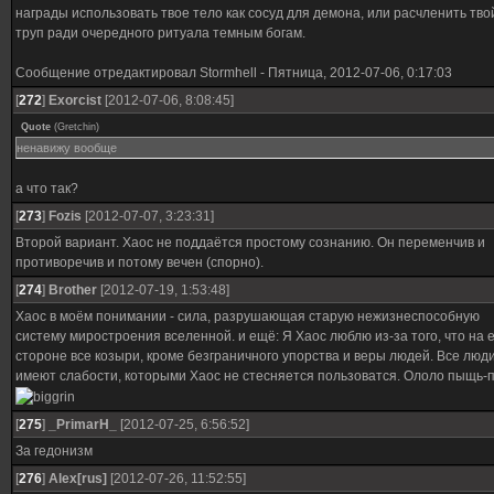
награды использовать твое тело как сосуд для демона, или расчленить тво
труп ради очередного ритуала темным богам.
Сообщение отредактировал
Stormhell
-
Пятница, 2012-07-06, 0:17:03
[
272
]
Exorcist
[2012-07-06, 8:08:45]
Quote
(
Gretchin
)
ненавижу вообще
а что так?
[
273
]
Fozis
[2012-07-07, 3:23:31]
Второй вариант. Хаос не поддаётся простому сознанию. Он переменчив и
противоречив и потому вечен (спорно).
[
274
]
Brother
[2012-07-19, 1:53:48]
Хаос в моём понимании - сила, разрушающая старую нежизнеспособную
систему миростроения вселенной. и ещё: Я Хаос люблю из-за того, что на е
стороне все козыри, кроме безграничного упорства и веры людей. Все люд
имеют слабости, которыми Хаос не стесняется пользоватся. Ололо пыщь-
[
275
]
_PrimarH_
[2012-07-25, 6:56:52]
За гедонизм
[
276
]
Alex[rus]
[2012-07-26, 11:52:55]