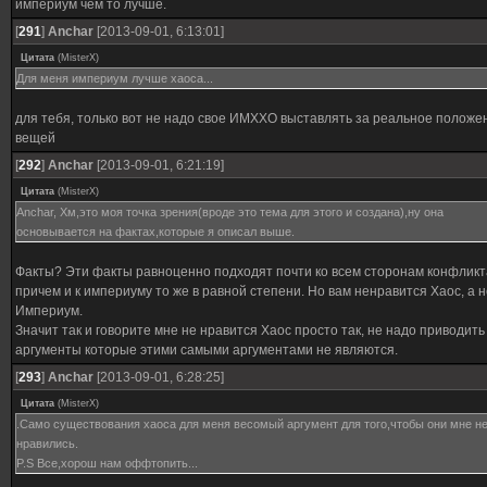
империум чем то лучше.
[
291
]
Anchar
[2013-09-01, 6:13:01]
Цитата
(
MisterX
)
Для меня империум лучше хаоса...
для тебя, только вот не надо свое ИМХХО выставлять за реальное положе
вещей
[
292
]
Anchar
[2013-09-01, 6:21:19]
Цитата
(
MisterX
)
Anchar, Хм,это моя точка зрения(вроде это тема для этого и создана),ну она
основывается на фактах,которые я описал выше.
Факты? Эти факты равноценно подходят почти ко всем сторонам конфликт
причем и к империуму то же в равной степени. Но вам ненравится Хаос, а н
Империум.
Значит так и говорите мне не нравится Хаос просто так, не надо приводить
аргументы которые этими самыми аргументами не являются.
[
293
]
Anchar
[2013-09-01, 6:28:25]
Цитата
(
MisterX
)
.Само существования хаоса для меня весомый аргумент для того,чтобы они мне н
нравились.
P.S Все,хорош нам оффтопить...