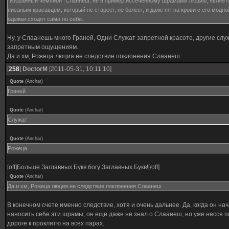
"избранный чемпион" Сланнеш, не в пример иссеченному шрамами Люцию, являет
писаным красавцем, который не стареет, не болеет, и даже пятна крови с его модно
одежки сходят сами по себе.
Ну, у Слаанешь много Граней, Одни Служат запретной красоте, другие слу
запретным ощущениям.
Да и хм, Рожеца люция не следствие поклонения Слаанеш
[
258
]
DoctorM
[2011-05-31, 10:11:10]
Quote
(
Anchar
)
Граней
Quote
(
Anchar
)
Служат
Quote
(
Anchar
)
Рожеца
[off]Больше Заглавных Букв богу Заглавных Букв![/off]
Quote
(
Anchar
)
Да и хм, Рожеца люция не следствие поклонения Слаанеш
В конечном счете именно следствие, хотя и очень дальнее. Да, когда он на
наносить себе эти шрамы, он еще даже не знал о Слаанеш, но уже несся п
дороге к проклятю на всех парах.