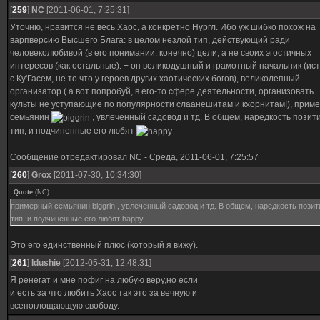
[
259
]
NC
[2011-06-01, 7:25:31]
Уточню, нравится не весь Хаос, а конкретно Нургл. Ибо уж шибко похож на
варпверсию Высшего Блага: в целом незлой тип, действующий ради
человеколюбивой (в его понимании, конечно) цели, а не своих эгостичных
интересов (как остальные). + он великодушный и грамотный начальник (ис
с Ку'Гасем, не то что у героев других хаотических богов), великолепный
организатор ( а вот попробуй, в его-то сфере деятельности, организовать
культы не уступающие по популярности слаанешитам и кхорнитам!), прим
семьянин
, увлеченный садовод и тд. В общем, наредкость пози
тип, и подчиненные его любят
Сообщение отредактировал
NC
-
Среда, 2011-06-01, 7:25:57
[
260
]
Grox
[2011-07-30, 10:34:30]
Quote
(
NC
)
примерный семьянин biggrin , увлеченный садовод и тд. В общем, наредкость пози
тип, и подчиненные его любят happy
Это его единственный плюс (который я вижу).
[
261
]
Idushie
[2012-05-31, 12:48:31]
Я ренегат и мне пофиг на любую веру,но если
и есть за что любить Хаос так это за вечную и
всепоглощающую свободу.