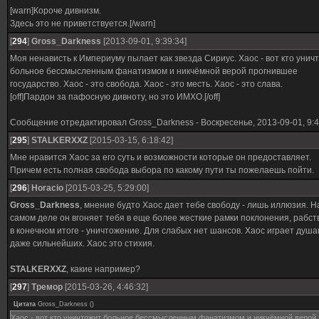
[warn]Короче дивнизм.
Здесь это не приветствуется.[/warn]
[
294
]
Gross_Darkness
[2013-09-01, 9:39:34]
Моя ненависть к Империуму пылает как звезда Сириус. Хаос - вот кто унич
больное бессмысленным фанатизмом и никчёмной верой прогнившее
государство. Хаос - это свобода. Хаос - это месть. Хаос - это слава.
[off]Пардон за пафосную дивноту, но это ИМХО.[/off]
Сообщение отредактировал
Gross_Darkness
-
Воскресенье, 2013-09-01, 9:
[
295
]
STALKERXXZ
[2015-03-15, 6:18:42]
Мне нравится Хаос за его суть и возможности которые он предоставляет.
Причем есть полная свобода выбора по какому пути ты пожелаешь пойти.
[
296
]
Horacio
[2015-03-25, 5:29:00]
Gross_Darkness
, мнение будто Хаос дает тебе свободу - лишь иллюзия. Н
самом деле он вгоняет тебя в еще более жесткие рамки поклонения, рабств
в конечном итоге - уничтожение. Для слабых нет шансов. Хаос играет душ
даже сильнейших. Хаос это стихия.
STALKERXXZ
, какие например?
[
297
]
Тремор
[2015-03-26, 4:46:32]
Цитата
Gross_Darkness
(
)
Хаос - вот кто уничтожит больное бессмысленным фанатизмом и никчёмной верой