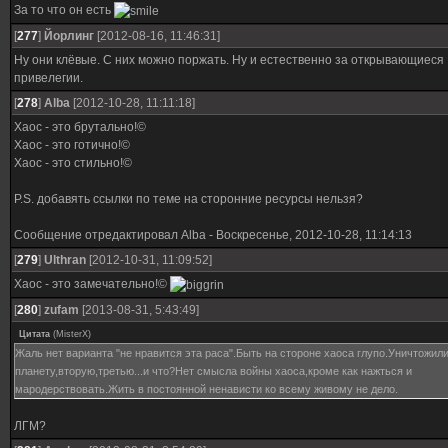
За то что он есть
[
277
]
Йорлинг
[2012-08-16, 11:46:31]
Ну они клёвые. С них можно поржать. Ну и естественно за открывающиеся
привелегии.
[
278
]
Alba
[2012-10-28, 11:11:18]
Хаос - это брутально!©
Хаос - это готично!©
Хаос - это стильно!©
P.S. добавять ссылки по теме на сторонние ресурсы нельзя?
Сообщение отредактировал
Alba
-
Воскресенье, 2012-10-28, 11:14:13
[
279
]
Ulthran
[2012-10-31, 11:09:52]
Хаос - это замечательно!©
[
280
]
zufam
[2013-08-31, 5:43:49]
Цитата
(
MisterX
)
Жаль нет варианта "не нравится эта раса".Быть на стороне хаоса глупо.Уничтожил
планету,вторую,третью...и что?Нет смысла войны хаоса,кроме как нажться и
мародерствовать.Жить в постоянной ненависти ко всему живому не дело.
ЛГМ?