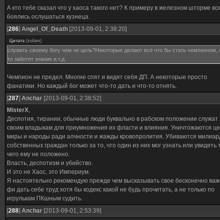
А кто тебе сказал что у хаоса такого нет? К примеру в железном шторме вс
боялись ослушаться кузнеца.
[
286
]
Angel_Оf_Death
[2013-09-01, 2:38:20]
Цитата
(
zufam
)
служить своему богу чем не цель?Некоторые делают всё что бы стать чемпионом, 
то заботят знание и.т.д.
Чемпион не предел. Многие спят и видят себя ДП. А некоторые просто
фанатики. Но каждый бог может что-то дать и что-то отнять.
[
287
]
Anchar
[2013-09-01, 2:38:52]
MisterX
,
Деспотия, тирании, обычные люди буквально в рабском положении служат
своим владыкам для приумножения их фласти и влияния. Уничтожаются ц
миры и народы ради алчности и жажды кровопролития. Убиваются милиа
собственных граждан только за то, что один из них мог узнать или увидеть 
чего ему не положено.
Власть, деспотизм и убийство.
И это не Хаос, это Империум.
Я настоятельно рекомендую прежде чем высказывать свое бесконечно ва
фи дать себе труд хотя бы кодекс какой не будь прочитать, а не только по
игрулькам ПКшным судить.
[
288
]
Anchar
[2013-09-01, 2:53:39]