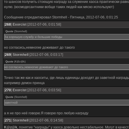
то шансов получить стоющую награду за служение хаоса практически равн
нулю. (космодесантники вобще таких людей как мяско используют)
Сообщение отредактировал
Stormhell
-
Пятница, 2012-07-06, 0:01:25
[
268
]
Exorcist
[2012-07-06, 0:01:58]
Quote
(
Stormhell
)
За хорошую службу и большие победы
но согласись,немногие доживают до такого
[
269
]
Stormhell
[2012-07-06, 0:03:17]
Quote
(
K@z@k
)
но согласись,немногие доживают до такого
Точно так же как и хаоситы, где лишь единицы доходят до заветной награды
например демон принца
[
270
]
Exorcist
[2012-07-06, 0:03:56]
Quote
(
Stormhell
)
заветной
а я не про неё говорю.Я говорю про любую награду
[
271
]
Stormhell
[2012-07-06, 0:14:58]
K@z@k
, понятие "награды" у хаоса довольно нестабильное. Могут в качес