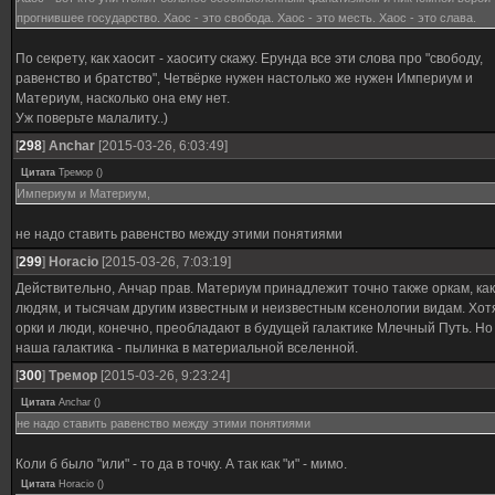
прогнившее государство. Хаос - это свобода. Хаос - это месть. Хаос - это слава.
По секрету, как хаосит - хаоситу скажу. Ерунда все эти слова про "свободу,
равенство и братство", Четвёрке нужен настолько же нужен Империум и
Материум, насколько она ему нет.
Уж поверьте малалиту..)
[
298
]
Anchar
[2015-03-26, 6:03:49]
Цитата
Тремор
(
)
Империум и Материум,
не надо ставить равенство между этими понятиями
[
299
]
Horacio
[2015-03-26, 7:03:19]
Действительно, Анчар прав. Материум принадлежит точно также оркам, как
людям, и тысячам другим известным и неизвестным ксенологии видам. Хотя
орки и люди, конечно, преобладают в будущей галактике Млечный Путь. Но
наша галактика - пылинка в материальной вселенной.
[
300
]
Тремор
[2015-03-26, 9:23:24]
Цитата
Anchar
(
)
не надо ставить равенство между этими понятиями
Коли б было "или" - то да в точку. А так как "и" - мимо.
Цитата
Horacio
(
)