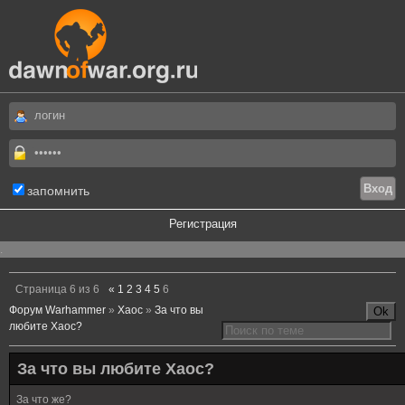
запомнить
Регистрация
.
Страница
6
из
6
«
1
2
3
4
5
6
Форум Warhammer
»
Хаос
»
За что вы
любите Хаос?
За что вы любите Хаос?
За что же?