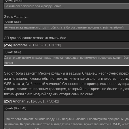
Quote
(
socrat
)
Во имя абсолютного зла и разрушения...
Это к Малалу...
Quote
(
Иши
)
ну нельзя же надеятся о том чтобы стать богом равным по силе с той четвёркой
ДП для обычного человека
почти бог...
[
256
]
DoctorM
[2011-05-31, 1:30:28]
Quote
(
Иши
)
Да и то вам потом никакая пластическая операция не поможет после служения тё
богам
Это от бога зависит. Многие колдуны и ведьмы Слаанеш неописуемо прекр
да и чемпионы Кхорна обычно тоже выглядят как эталоны мужественности.
WFB, кстати, "избранный чемпион" Сланнеш, не в пример иссеченному шр
Люцию, является писаным красавцем, который не стареет, не болеет, и да
пятна крови с его модной одежки сходят сами по себе.
[
257
]
Anchar
[2011-05-31, 7:50:42]
Quote
(
DoctorM
)
Это от бога зависит. Многие колдуны и ведьмы Слаанеш неописуемо прекрасны, да
чемпионы Кхорна обычно тоже выглядят как эталоны мужественности. В WFB, кстат