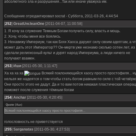
абсолютного зла и разрушения...Так или иначе уважуха им.
Сообщение отредактировал
socrat
-
Суббота, 2011-03-26, 4:44:54
[
252
]
GreatUncleanOne
[2011-04-07, 11:00:58]
1. Я хочу за служение Темным Богам получить силу, власть и мощь.
2. Хочу, чтобы меня все боялись.
3. Ненавижу Империум, так как Боги Хаоса даруют силу своим адептам, а ч
может дать этот Император?? Он-мертв уже незнамо сколько сотен лет, из
сделали религиозный культ и дурят народ Империума, а люди ничего не
получают взамен.
[
253
]
Иши
[2011-05-30, 1:11:47]
Ха ха ха ха
Всякий поклоняющийся хаосу просто простофиля... н
нельзя же надеятся о том чтобы стать богом равным по силе с той четвёрк
Они просто этого не дадут. Да и то вам потом никакая пластическая опера
поможет после служения тёмным богам
[
254
]
Anchar
[2011-05-30, 4:20:45]
Quote
(
Иши
)
Всякий поклоняющийся хаосу просто простофиля...
голословность не приветствуется
[
255
]
Sarganatas
[2011-05-30, 4:27:53]