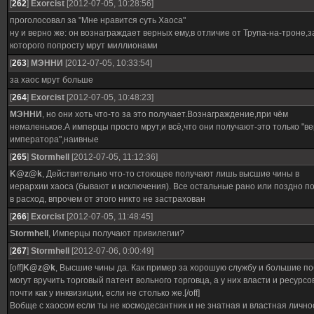
[
262
]
Exorcist
[2012-07-05, 10:28:56]
проголосовал за "Мне нравится суть Хаоса"
ну и верно же: он вознаграждает верных ему,в отличие от Трупа-на-троне,з
которого попросту мрут миллионами
[
263
]
МЭННИ
[2012-07-05, 10:33:54]
за хаос мрут больше
[
264
]
Exorcist
[2012-07-05, 10:48:23]
МЭННИ
, но они хоть что-то за это получает.Вознаграждение,при чём
немаленькое.А имперцы просто мрут,и всё,что они получают-это только "ве
императора",наивные
[
265
]
Stormhell
[2012-07-05, 11:12:36]
K@z@k
, Действительно что-то стоющее получают лишь высшие чины в
иерархии хаоса (бывают и исключения). Все остальные рано или поздно п
в расход, впрочем от этого никто не застрахован
[
266
]
Exorcist
[2012-07-05, 11:48:45]
Stormhell
, Имперцы получают привилегии?
[
267
]
Stormhell
[2012-07-06, 0:00:49]
[off]
K@z@k
, Высшие чины да. Как пример за хорошую службу и большие п
могут вручить торговый патент вольного торговца, а у них власти и ресурсо
почти как у инквизиции, если не столько же.[/off]
Вобще с хаосом если ты не космодесантник и не знатная и властная лично