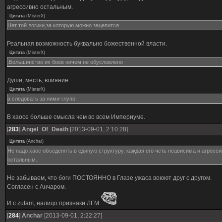
агрессивно остальным.
Цитата
(
MisterX
)
Нет той логики,за которую можно зацепится.
Реальная возможность буквально божественной власти.
Цитата
(
MisterX
)
.Большинство их боев ничем не обусловлено
Души, месть, влияние.
Цитата
(
MisterX
)
а следовать за ними-глупо.
В хаосе больше смысла чем во всем Империуме.
[
283
]
Angel_Оf_Death
[2013-09-01, 2:10:28]
Цитата
(
Anchar
)
Не надо хаос объеденять в единую структуру, каждая его чсть неависима и агресс
остальным.
Не забываем, что боги ПОСТОЯННО в Глазе ужаса воюют друг с другом.
Согласен с Анчаром.
И с zufam, налицо признаки ЛГМ
[
284
]
Anchar
[2013-09-01, 2:22:27]