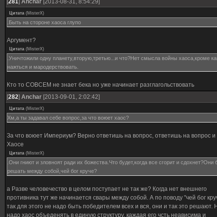
[
281
]
Anchar
[2013-08-31, 8:54:29]
Цитата
(
MisterX
)
.Быть на стороне хаоса глупо
Аргумент?
Цитата
(
MisterX
)
.Уничтожили одну планету,вторую,третью...и что?Нет смысла войны хаоса,кроме ка
нажться и мародерствовать.
Кто то СОВСЕМ не знает бека но уже начинает разглагольствовать
[
282
]
Anchar
[2013-09-01, 2:02:42]
Цитата
(
MisterX
)
Хм,а ты задавал себе вопрос,за что воюет хаос?
За что воюет Империум? Верно ответишь на вопрос, ответишь на вопрос и
Хаосе
Цитата
(
MisterX
)
.Они гниют и зловноят ради их божества.Что будет,когда все сгорит и сдохнет?Они 
решать между собой,чей бог круче?
а Разве человечество в целом поступает не так же? Когда нет внешнего
противника тут же начинается свары между собой. А по поводу "чей бог кру
так для этого не надо быть победителем всех и вся, они и так это решают. 
надо хаос объеденять в единую структуру, каждая его чсть неависима и