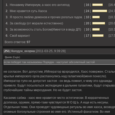
1
.
Ненавижу Империум, а хаос его антипод
[
16
]
[16.
2
.
Мне нравится суть Хаоса
[
24
]
[24.
3
.
Я просто люблю демонов и прочих рогатых гадов.
[
10
]
[10.
4
.
За свободу (от морали естественно)
[
20
]
[20.
5
.
За возможность стать Богом(Имеется в виду ДП)
[
10
]
[10.
6
.
Свой вариант
[
17
]
[17.
Всего ответов:
97
[
251
]
Колдун_кхорна
[2011-03-25, 9:39:28]
Quote
(
Eagle
)
если победит так называемы Порядок - наступит абсолютный застой
не согласен. Вот допустим, ИМператор врзродился, Хаос повержен. Сталь
крылья имперского орла распахнулись над галактикой(меня понесло).
Император тупо не допустит застоя - он ведь помнит, к чему это однажды
привело. Будут посылаться экспедиции в дальние галактики, будут открыва
глубочайшие тайны мироздания. Но не будет застоя.
Касаемо сабжа - хаос мне нравится чисто эстетически. В коррапченных
дсопехах, оружии, прямо-таки чувствуется М О Щ Ь. А еще есть несуны.
Отдельная тема. Они проводят чудовищные ритуалы во имя хаоса, возвод
огомные богохульные строения во имя его. Истинный фанатизм. Во имя