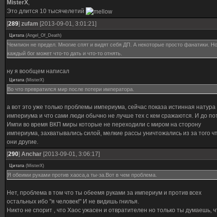
MisterX
,
Это длится 10 тысячелетий
[
289
]
zufam
[2013-09-01, 3:01:21]
Цитата
(
Angel_Оf_Death
)
Чемпион не предел. Многие спят и видят себя ДП. А некоторые просто фанатики. Н
каждый бог может что-то дать и что-то отнять.
ну я вообщем написал
Цитата
(
MisterX
)
Во что превратился мир после потери императора.
а вот это уже только проблемы империума, сейчас показа истинная натура
империума и что сами люди обычно не лучше тех с кем сражаются. И до по
Импи во время ВКП миры которые не переходили с миром на сторону
империума, захватывались силой, мелкие рассы уничтожались из за того ч
они другие.
[
290
]
Anchar
[2013-09-01, 3:06:17]
Цитата
(
MisterX
)
Я обеими руками против хаоса,а ты-за.Вот в чем проблема.
Нет, проблема в том что ты обеемя руками за империум и против всех
остальных ибо "я человек!" И не видишь гнилья.
Никто не спорит , что Хаос ужасен и отвратителен но только ты думаешь, ч