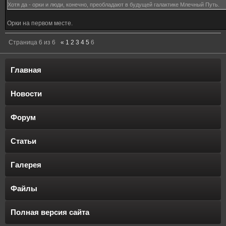
Хотя да - орки и люди, конечно, преобладают в будущей галактике Млечный Путь.
Орки на первом месте.
Страница
6
из
6
«
1
2
3
4
5
6
Главная
Новости
Форум
Статьи
Галерея
Файлы
Полная версия сайта