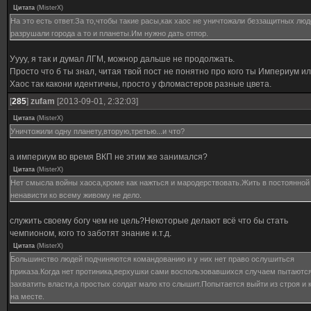
Цитата
(
MisterX
)
На это есть ответ.За то,чтобы такие расы,как хаос не уничтожали беззащитных люд
разрушали города а то и планеты.Им нужно дать отпор.
Уууу, я так и думал ЛГМ, можнор дальше не продолжать.
Просто что б ты знал, читая твой пост не понятно про кого ты Империум и
Хаос так какони идентичны, просто у фломастеров разные цвета.
[
285
]
zufam
[2013-09-01, 2:32:03]
Цитата
(
MisterX
)
Уничтожили одну планету,вторую,третью...и что?
а империум во время ВКП не этим же занимался?
Цитата
(
MisterX
)
Нет смысла войны хаоса,кроме как нажться и мародерствовать.Жить в постоянной
ненависти ко всему живому не дело.
служить своему богу чем не цель?Некоторые делают всё что бы стать
чемпионом, кого то заботят знание и.т.д.
Цитата
(
MisterX
)
Большинство людей подчиняются командованию и у них нет право ослушиться
приказа.Когда нет протиника,верхушки сами воспользовавшихся случаем пытаютс
захватить власти,а простых солдат мало кто слышит.Попытается выйти из строя и 
на месте.