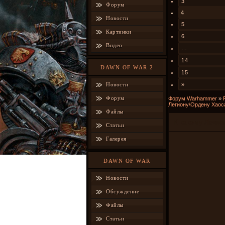
3
Форум
4
Новости
5
Картинки
6
Видео
…
14
DAWN OF WAR 2
15
Новости
»
Форум
Форум Warhammer
»
Легиону\Ордену Хаос
Файлы
К какому Леги
Статьи
Галерея
DAWN OF WAR
Новости
Обсуждение
Файлы
Статьи