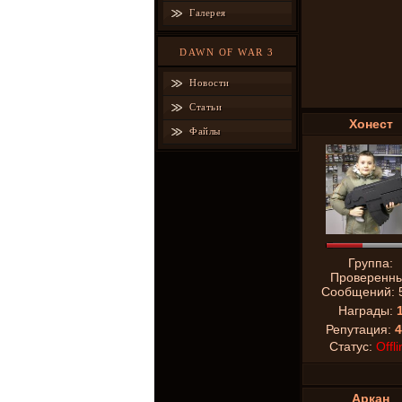
Галерея
DAWN OF WAR 3
Новости
Статьи
Хонест
Файлы
Группа:
Проверенн
Сообщений:
Награды:
Репутация:
4
Статус:
Offli
Аркан