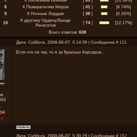
7
.
К Железным Воинам
[
63
]
[10.36%]
8
.
К Пожирателям Миров
[
41
]
[6.74%]
9
.
К Ночным Лордам
[
38
]
[6.25%]
К другому Ордену/Банде
10
.
[
74
]
[12.17%]
Ренегатов
Всего ответов:
608
Дата: Суббота, 2008-06-07, 5:14:39 | Сообщение #
151
Если что не так, то я за Красных Корсаров...
ые
562
1
34
ne
Дата: Суббота, 2008-06-07, 5:30:29 | Сообщение #
152