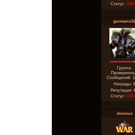
Статус:
Offli
germanx3
Группа:
Проверенн
Сообщений:
1
Награды:
Репутация:
Статус:
Offli
dronius