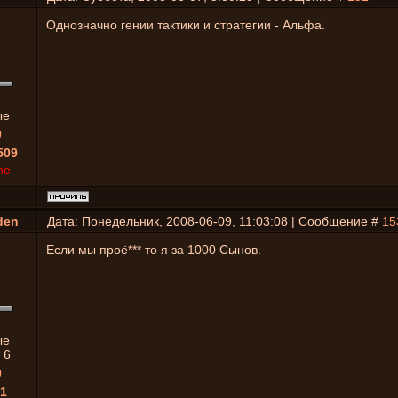
Однозначно гении тактики и стратегии - Альфа.
ые
0
509
ne
den
Дата: Понедельник, 2008-06-09, 11:03:08 | Сообщение #
15
Если мы проё*** то я за 1000 Сынов.
ые
:
6
0
1