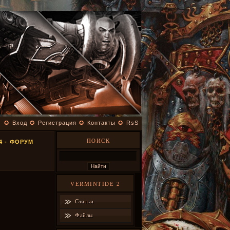
✪
Вход
✪
Регистрация
✪
Контакты
✪
RsS
ПОИСК
4 - ФОРУМ
VERMINTIDE 2
Статьи
Файлы