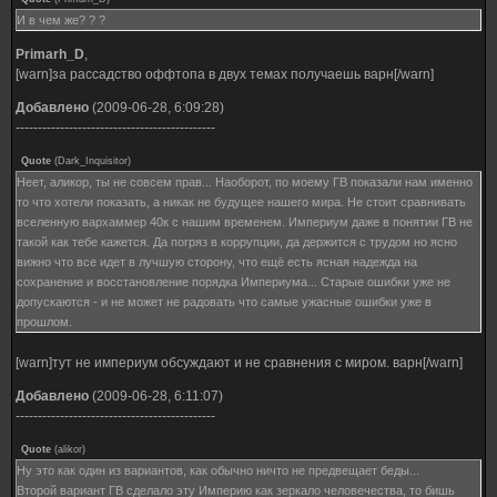
И в чем же? ? ?
Primarh_D
,
[warn]за рассадство оффтопа в двух темах получаешь варн[/warn]
Добавлено
(2009-06-28, 6:09:28)
---------------------------------------------
Quote
(
Dark_Inquisitor
)
Неет, аликор, ты не совсем прав... Наоборот, по моему ГВ показали нам именно
то что хотели показать, а никак не будущее нашего мира. Не стоит сравнивать
вселенную вархаммер 40к с нашим временем. Империум даже в понятии ГВ не
такой как тебе кажется. Да погряз в коррупции, да держится с трудом но ясно
вижно что все идет в лучшую сторону, что ещё есть ясная надежда на
сохранение и восстановление порядка Империума... Старые ошибки уже не
допускаются - и не может не радовать что самые ужасные ошибки уже в
прошлом.
[warn]тут не империум обсуждают и не сравнения с миром. варн[/warn]
Добавлено
(2009-06-28, 6:11:07)
---------------------------------------------
Quote
(
alikor
)
Ну это как один из вариантов, как обычно ничто не предвещает беды...
Второй вариант ГВ сделало эту Империю как зеркало человечества, то бишь