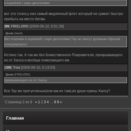
и кораблей с варп дигателями
вот это точно,у них самый медленный флот который не сумеет быстро
прибыть на место битвы
[
99
]
FIRELORD
[2009-09-10, 0:01:39]
Quote
(
Saref
)
Без псионики и кораблей с варп дигателями Тау не смогут должным образом
конкурировать!
Истино так. А так же без Божественного Покровителя, прекрывающего
их от Хаоса и вообще помогающего им.
[
100
]
Trial
[2009-09-10, 0:13:53]
Quote
(
FIRELORD
)
прекрывающего их от Хаоса
Все Тау же притупленые(или как их там),их души нужны Хаосу?
Страница
2
из
9
«
1
2
3
4
…
8
9
»
Главная