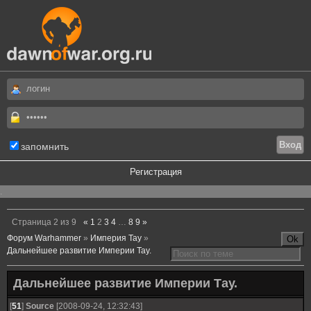
запомнить
Регистрация
.
Страница
2
из
9
«
1
2
3
4
…
8
9
»
Форум Warhammer
»
Империя Тау
»
Дальнейшее развитие Империи Тау.
Дальнейшее развитие Империи Тау.
[
51
]
Source
[2008-09-24, 12:32:43]