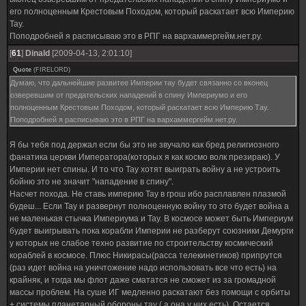
его полноценным Крестовым Походом, который раскатает всю Империю
Тау.
Поподробней я расписываю это в РПГ на вархаммергейм.нет.ру.
[
61
]
Dinald
[2009-04-13, 2:01:10]
Quote
(
FIRELORD
)
Думаю, что дальнейшие развитее Империи тау будет связанно со вконец
озверевшим от предательских нападений в спину Империумо и его
полноценным Крестовым Походом, который раскатает всю Империю Тау.
Поподробней я расписываю это в РПГ на вархаммергейм.нет.ру.
Я бы тебя под держал если бы это не звучало как бред религиозного
фанатика церкви Императора(которых я как космо волк презираю). У
Империи нет спины. И то что Тау хотят выиграть войну а не устроить
бойню это не значит "нападение в спину".
Насчет похода. Не ставь империю Тау в грош ибо расплавлен плазмой
будеш... Если Тау и развернут полноценную войну то это будет война а
не маленькая стычка Империума и Тау. В космосе может быть Империум
будет выигрывать пока корабли Империи не разберут союзники Демурги
у которых не слабое техно развитие по строительству космический
кораблей в космосе. Плюс Никирасы(расса телекинетиков) припрутся
(раз идет война на уничтожение надо использовать все что есть) на
крайняк, и тогда мы флот даже смататся не сможет из за громадной
массы проблем. На суше ИГ медленно раскатают без помощи с орбиты
+ системы планетарный обороны тау ( а она у них есть). Остается