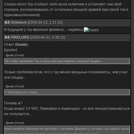
Скорее всего Тау отобьют себе кусок галактики и установят там свой
порядок, изолировавшись от остальных мощной армией (как своей так и
единомышленников)
[
63
]
Grimlock
[2009-04-13, 2:21:32]
В будущем у тау мрачные времена.... надеюсь
[
64
]
FIRELORD
[2009-04-21, 4:39:11]
Ответ
Dinald
у:
[spoiler]
Quote
(
Dinald
)
Не ставь империю Тау в грош ибо расплавлен плазмой будеш...
Только проблема втом, что у тау менее мощьные плазмомёты, чем у нас
или эльдар...
Quote
(
Dinald
)
У Империи нет спины.
Почему ж?
Когда вокруг 13 ЧКП, Левиафан и Армагедон - на всё сконцентрироваться
не получается...
Quote
(
Dinald
)
пока корабли Империи не разберут союзники Демурги у которых не слабое техно