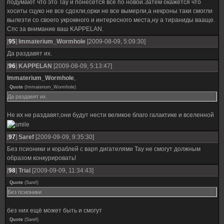
подумают что это Тау и понесется все по новой.Затем окажется что
хоситы сцуко не все сдохли,орки не все вымерли,а некроны таки смогли
вылезти со своего укромного и интересного места,ну а тираниды вааще.
Спс за внимание ваш KAPPELAN.
[
95
]
Immaterium_Wormhole
[2009-08-09, 5:09:30]
Да раздавят их.
[
96
]
KAPPELAN
[2009-08-09, 5:13:47]
Immaterium_Wormhole
,
Quote
(
Immaterium_Wormhole
)
Да раздавят их.
Не их не раздавят,они будут нести великое благо галактике и вселенной
[
97
]
Saref
[2009-09-09, 9:35:30]
Без псионики и кораблей с варп дигателями Тау не смогут должным
образом конкурировать!
[
98
]
Trial
[2009-09-09, 11:34:43]
Quote
(
Saref
)
Без псионики
без них ещё может быть и смогут
Quote
(
Saref
)