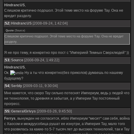
HindrancUS
,
Слишком критично подошол. Этой теме место на форуме Тау. Она не
вредит разделу.
[
52
]
HindrancUS
[2008-09-24, 1:42:04]
Quote
(
Source
)
Слишком критично подошол. Этой теме место на форуме Тау. Она не вредит
разделу.
Я не про тему, я конкретно про пост с "Империей Темных Сверхлюдей" ))
[
53
]
Source
[2008-09-24, 1:49:22]
HindrancUS
,
Ок.
Ну а ты что конкретно(без приколов) думаешь по нашему
будущему?
[
54
]
SerbIy
[2009-03-11, 9:30:04]
Мне кажется, что скоро Тау сильно потеснят Империум, ведь у людей что
ни технология, то древняя и забытая, а у Империи Тау постоянный
прогресс.
[
55
]
GeneralGrivys
[2009-03-26, 9:45:50]
Ferrys
, вынужден не согласится, ибло Империум *месит* сам себя, война
с Хаосом и междуусобица рушат ее изнутри, а Империя Тау, мало того
что развилась за какие-то 5-7 тысяч лет до высоких технологий, так и Тау