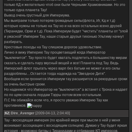
только КД и желательно чтоб они были Черными Храмовниками. Но это
только одна планета Тау!
Вывод очень грустный для Империума.
Мы выиграем только потеряв громадные силы(флота, Иг, Кд и т.д)
которые нужны не только на Тау но и на всех остальных ксено друзей
(Тиранидки, Орки и т.д). Пока Империум будет "чистить" планеты от "злой
и ужасной" Империи Тау, наши старые друзья тихонько Ультиму начнут
разбирать.
Крестовые походы на Тау слишком дорогое удовольствие.
Лично я вижу Империю Тау процветающий когда Император
"выключится". Тау просто будет хватать подлететь к большинству мирам
сказать и сделать пару вкусный вещей и все! Планета под Тау. Ведь
Имперский флот прыгать через варп без батьки не может и его силы
раздроблены....Остается тогда надежда на "Звездное Дитя".
Вообщем если грохнится Империум тау расширится за рекордные сроки
за очень быстрые сроки.
Но надеемся что Император не "выключится" а встанет с Трона и надает
по по щям сначала лордам Тэрры потом всем остальным.
П.С Не обижайся если что, я просто уважаю Империю Тау как
противников.
[
62
]
Dire_Avenger
[2009-04-13, 2:04:40]
Тау - восходящая империя (по крайней мере при мысли о ней у меня
возникают ассоциации с восходящим солнцем). Думаю у Тау будет яркая
история - возможно битвы с Тиранидами и отбивание КП имперсов.