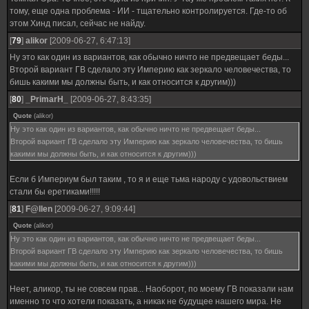
тому, еще одна проблема - ИИ - тщательно контролируется. Где-то об
этом Хинд писал, сейчас не найду.
[
79
]
alikor
[2009-06-27, 6:47:13]
Ну это как один из вариантов, как обычно ничто не предвещает беды...
Второй вариант ГВ сделало эту Империю как зеркало человечества, то
бишь какими мы должны быть, и как относится к другим)))
[
80
]
_PrimarH_
[2009-06-27, 8:43:35]
Quote
(
alikor
)
Ну это как один из вариантов, как обычно ничто не предвещает беды...
Второй вариант ГВ сделало эту Империю как зеркало человечества, то бишь
какими мы должны быть, и как относится к другим)))
Если б Империум был таким , то я и еще тьма народу с удовольствием
стали бы еретиками!!!!!
[
81
]
F@llen
[2009-06-27, 9:09:44]
Quote
(
alikor
)
Ну это как один из вариантов, как обычно ничто не предвещает беды...
Второй вариант ГВ сделало эту Империю как зеркало человечества, то бишь
какими мы должны быть, и как относится к другим)))
Неет, аликор, ты не совсем прав... Наоборот, по моему ГВ показали нам
именно то что хотели показать, а никак не будущее нашего мира. Не