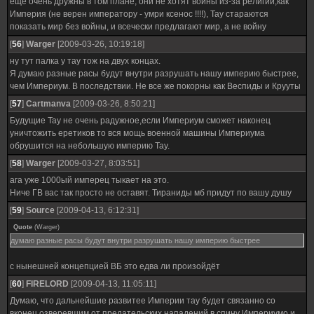
еще очень дружны в том плане, они не хотят войны из-за религии,как
Империя (не верен императору - умри ксенос !!!!), Тау стараются
показать мир без войны, и всечески предлагают мир, а не войну
[
56
]
Warger
[2009-03-26, 10:19:18]
ну тут палка у тау тож на двух концах.
Я думаю разные расы будут внутри разрушать нашу империю быстрее,
чем Империум. В последствии. Не все же покорны как Веспиды и Крууты
[
57
]
Cartmanva
[2009-03-26, 8:50:21]
Будущие Тау не очень радужное,если Империум сможет наконец
уничтожить еретиков то вся мощь военной машины Империума
обрушится на небольшую империю Тау.
[
58
]
Warger
[2009-03-27, 8:03:51]
ага уже 1000ый имперец тыкает на это.
Ниче ГВ вас так просто не оставят. Тираниды мб придут по вашу душу
[
59
]
Source
[2009-04-13, 6:12:31]
Quote
(
Warger
)
думаю разные расы будут внутри разрушать нашу империю быстрее
с нынешней концепцией ВБ это едва ли произойдёт
[
60
]
FIRELORD
[2009-04-13, 11:05:11]
Думаю, что дальнейшие развитее Империи тау будет связанно со
вконец озверевшим от предательских нападений в спину Империумо и