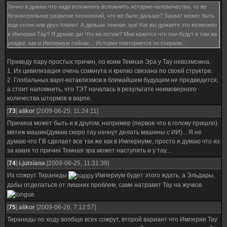
Лично я думаю что надо вспомнить вспомнить историю человечества, то же
безконтрольное развитие технологий, что же было дальше? Захват может быть
еще сотни или двух планет. А дальше темная эра! Как вы думаете это возможно
в Империи Тау? Я думаю да! Что же потом? Мне кажется что они будут в том же
упадке, как и Империум сейчас... История повторяется по спирали...
Приведу пару простых причин, по коим Темная Эра у Тау невозможна.
1. Их цивилизация очень сомкнута и крепко связана по своей структре.
2. Глобальных варп-катаклизмов в ближайшем будущем не предвидится,
а стоит напомнить, что ТЭТ началась в результате неимоверного
количества штормов в варпе.
[
73
]
alikor
[2009-06-25, 11:24:11]
Причина может быть и в другом, например (первое что в голову пришло)
мятеж машин(думаю скоро тау начнут делать машины с ИИ)... Я не
думаю что ГВ сделает все так же как в Империуме, просто я думаю что из
за каких то причин Темная эра может наступить и у тау...
[
74
]
Ljutsiana
[2009-06-25, 11:31:39]
Их сожрут Тираниды
Империум будет этого ждать, а Эльдары,
дабы отделаться от лишних проблем, сами натравят Тау на жучков
[
75
]
alikor
[2009-06-26, 7:12:57]
Тираниды по ходу вообще всех сожрут, второй вариант что Империи Тау