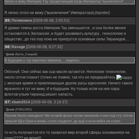
Лично я вижу Империю Тау процветающий когда Император "выключится".
Я лично этого не вижу ("выключения" Императора).[/spoiler]
[
65
]
Пепякомен
[2009-06-08, 2:05:51]
Я думаю темпы роста Империи Тау уменьшится , и она более менее
остановится в Экспансии ,и будет развивать культуру , технологию и
общество , до тех пор пока не припрутся основные силы Тиранидов.....
[
66
]
Ravage
[2009-06-08, 9:27:32]
Quote
(
Катон_Сикарий
)
В будущем у тау мрачные времена.... надеюсь
Обоснуй. Они сейчас как сыр масле катаются. Неплохие технологии,
около сотни планет (точно не помню, так что не придирайтесь
), могучая армия и привлекающая другие расы идеология. Ничего такого
мрачного я тут не вижу. И в будущем. Ну только если на них пара
флотов-ульев тиранид решит напасть.
[
67
]
xbum2014
[2009-06-08, 3:16:37]
Quote
(
FIRELORD
)
Похоже было семьдесят 9во второй фазе) потом нахапали стало под сто, потом
пришли КД и Орки и вновь стало сеьдесят, да ещё и кучи войск не стало.
то есть получается кто то захватил мир второй сферы основания(и не
один)???? не верю!!!