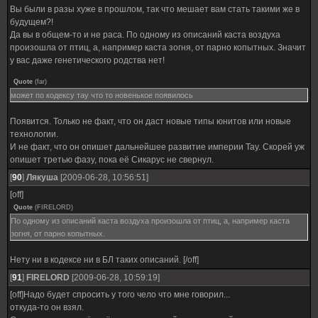
Вы были в разы хуже в прошлом, так что мешает вам стать такими же в
будущем?!
Да вы в общем-то и не раса. По одному из описаний каста воздуха
произошла от птиц, а, например каста зогня, от парно копытных. Значит
у вас даже генетического родства нет!
Quote
(
far
)
может по кодексу тау что то новенькое появилось
Появится. Только не факт, что он даст новые типы юнитов или новые
технологии.
И не факт, что он опишет дальнейшее развитие империи Тау. Скорей уж
опишет третью фазу, пока её Сикарус не свернул.
[
90
]
Лякуша
[2009-06-28, 10:56:51]
[off]
Quote
(
FIRELORD
)
По одному из описаний каста воздуха произошла от птиц, а, например каста
зогня, от парно копытных.
Нету ни в кодексе ни в БЛ таких описаний. [/off]
[
91
]
FIRELORD
[2009-06-28, 10:59:19]
[off]Надо будет спросить у того чело что мне говорил...
откуда-то он взял.