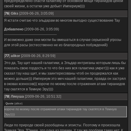
предопределено спасти галактику от основной мощи тиранидов ценой
своей жизни, а остатки уже добьет Империум))))
[
76
]
Giks
[2009-06-26, 3:05:09]
Я кстати считаю что эльдарам во многом выгодно существование Тау
Добавлено
(2009-06-26, 3:05:09)
---------------------------------------------
И возможно даже они могли бы вмешаться в случае серьезной угрозы
для этой расы (естесственно не из благородных побуждений)
[
77
]
alikor
[2009-06-26, 8:29:59]
Это да, Тау щит нашей галактики, а Эльдар интриганы которым лишь бы
показать свою гордость и то что без них вся галактика умрет))) как я уже
сказал тау наш щит, и мы заинтересованы чтоб он продержался как
можно дольше))) Империум это меч нашей галактики, правда он застрял
в оковах ксеносов((( короче по моему после отражения атаки тиранидов
тау скатятся в Темную Эру))))
[
78
]
Лякуша
[2009-06-26, 10:51:32]
Quote
(
alikor
)
короче по моему после отражения атаки тиранидов тау скатятся в Темную
Эру))))
Люди по природе своей разобщены и эгоисты. Поэтому и произошла
Темная Эра. ТОчнее, это одна из причин. У тау же проблем таких нет. К