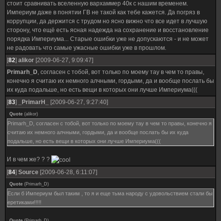
стоит сравнивать вселенную вархаммер 40к с нашим временем.
Империум даже в понятии ГВ не такой как тебе кажется. Да погряз в
коррупции, да держится с трудом но ясно вижно что все идет в лучшую
сторону, что ещё есть ясная надежда на сохранение и восстановление
порядка Империума... Старые ошибки уже не допускаются - и не может
не радовать что самые ужасные ошибки уже в прошлом.
[
82
]
alikor
[2009-06-27, 9:09:47]
Primarh_D
, согласен с тобой, вот только по моему тау в чем то правы,
конечно я считаю их немного алчными, гордыми, да и вообще послать бы
их куда подальше, но есть вещи в которых они лучше Империума(((
[
83
]
_PrimarH_
[2009-06-27, 9:27:40]
Quote
(
alikor
)
Primarh_D, согласен с тобой, вот только по моему тау в чем то правы, конечно я
считаю их немного алчными, гордыми, да и вообще послать бы их куда
подальше, но есть вещи в которых они лучше Империума(((
И в чем же? ? ?
[
84
]
Source
[2009-06-28, 6:11:07]
Quote
(
Primarh_D
)
Если б Империум был таким , то я и еще тьма народу с удовольствием стали бы
еретиками!!!!!
Quote
(
Primarh_D
)