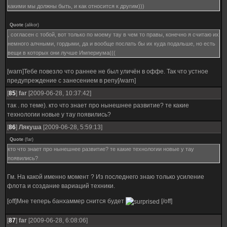
какими мы должны быть, и как относится к другим)))
Quote
(
alikor
)
, согласен с тобой, вот только по моему тау в чем то правы, конечно я считаю их
немного алчными, гордыми, да и вообще послать бы их куда подальше, но есть
вещи в которых они лучше Империума(((
[warn]Тебе повезло что раннее не был уличён в оффе. Так что устное
предупреждение с занесением в репу[/warn]
[
85
]
far
[2009-06-28, 10:37:42]
так . по теме). кто что знает про нынешнее развитие? те какие
технологии новые у тау появились?
[
86
]
Лякуша
[2009-06-28, 5:59:13]
Quote
(
far
)
кто что знает про нынешнее развитие? те какие технологии новые у тау
появились?
Гм. На какой именно момент ? Из последнего знаю только усиление
флота и создание вариаций техники.
[off]Мне теперь банхаммер снится будет
[/off]
[
87
]
far
[2009-06-28, 6:08:06]