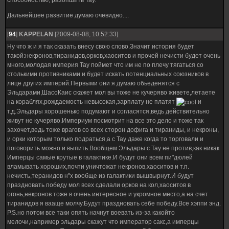
способностью, разопшить Тау.
Дальнейшее развитие думаю очевидно....
[
94
]
KAPPELAN
[2009-08-08, 10:52:33]
Ну что ж и я так сказать внесу свою слово.Значит история будет
такой:некронов,тиранидов,орков,хаоситов и прочей нечисти будет очень
много,молодая империя Тау поймет что им не по плечу тягаться со
столькими противниками и будет искать потенциальных союзников в
лице других империй.Первыми они я думаю обьеденятся с
Эльдарами,ШасоКаис скажет мол вы тоже не кучеряво живете,летаете
на кораблях,рождаемость невысокая,зарплату не платят
и
т.д.Эльдары хорошенько подумают и согласятся,ведь действительно
живут не кучеряво.Империум посмотрит на все это дело и тоже так
захочет,ведь тоже врагов со всех сторон дофига и тираниды, и некроны,
и орки которым только подраться,а с Тау даже когда то торговали и
поговорить можно и выпить.Вообщем Эльдары с Тау не против,как никак
Имперцы самые крутые в галактике.И будут они всем пи"дюлей
вламывать хороших,почти уничтожат некронов,хаоситов и т.п.
нечисть,теранидов н"х вообще из галактики вышвырнут.И будут
праздновать победу мол всех сделали орков на кол,хаоситов в
огонь,некронов тоже в очень интересное и укромное место,а на счет
тиранидов я вааще молчу.Будут праздновать себе победу.Все хэппи энд.
P.S.но потом все таки опять начнут воевать из-за какойто
мелочи,например эльдары скажут что император сакс,а имперцы