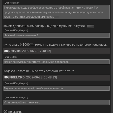
Quote
(
alikor
)
Тираниды по ходу вообще всех сожрут, второй вариант что Империи Тау
предопределено спасти галактику от основной мощи тиранидов ценой своей
жизни, а остатки уже добьет Империум))))
зачем добивать вымирающий вид?)) в музеи их , в музеи...)))))))
Quote
(
HiVo_Лякуша
)
На какой именно момент ?
ну не знаю (41000 ))). может по кодексу тау что то новенькое появилось.
[
88
]
Лякуша
[2009-06-28, 7:40:45]
Quote
(
far
)
может по кодексу тау что то новенькое появилось.
Кодекса нового не было этак лет сколько? пять ?
[
89
]
FIRELORD
[2009-06-28, 10:48:13]
Quote
(
HiVo_Лякуша
)
Люди по природе своей разобщены и эгоисты.
Quote
(
HiVo_Лякуша
)
У тау же проблем таких нет.
Ой не скажи.