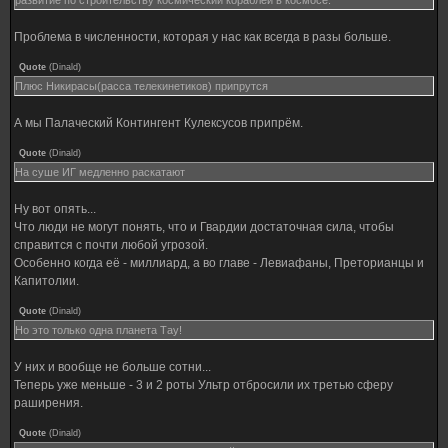
развитие по строительству космический кораблей в космосе.
Проблема в численности, которая у нас как всегда в разы больше.
Quote
(
Dinald
)
Плюс Никирасы(расса телекинетиков) припрутся
А мы Палаческий Контингент Кулексусов припрём.
Quote
(
Dinald
)
На суше ИГ медленно раскатают
Ну вот опять...
Что люди не могут понять, что и Гвардии достаточная сила, чтобы
справится с почти любой угрозой.
Особенно когда её - миллиард, а во главе - Левиафаны, Преторианцы и
Капитолии.
Quote
(
Dinald
)
Но это только одна планета Тау!
У них и вообще не больше сотни...
Теперь уже меньше - 3 и 2 роты Ультр отбросили их третью сферу
раширения.
Quote
(
Dinald
)