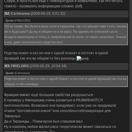
Сорри, я просто всё ещё с температурой и невралгией, так что читать
тяжело - проверить информацию сложно. [/off]
[
92
]
Cartmanva
[2009-06-29, 5:01:32]
Quote
(
FIRELORD
)
Ой не скажи. Вы были в разы хуже в прошлом, так что мешает вам стать такими
же в будущем?! Да вы в общем-то и не раса. По одному из описаний каста
воздуха произошла от птиц, а, например каста зогня, от парно копытных. Значит
у вас даже генетического родства нет!
Родства иожет и нет,но они с одной планет и состоят в одной
фракций,так что во общем то без разницы
[
93
]
FIRELORD
[2009-06-29, 10:04:34]
Quote
(
Cartmanva
)
Родства иожет и нет,но они с одной планет и состоят в одной фракций,так что во
общем то без разницы
Фракции имеют ещё большее свойства разрушаться.
К примеру у Империума очень развитые и РАЗВИВАЮТСЯ
биотехнологии. Возможно они придумают, если уже не придумали
этакое "противозачатачное" или способностиблокируещее для
Эфирных.
Да и Тираниды... Покак кусок был слишком мал.
Ну и наконец любая малая раса теоретически может оказаться со