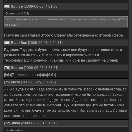
[
68
]
Source
[2009-06-08, 4:01:08]
Quote
(
xbum2014
)
то есть получается кто то захватил мир второй сферы основания(и не один)????
не верю!!!
Никто не захватывал Вторую Сферу. Мы оттесненны ко второй сфере.
[
69
]
BlackSun
[2009-06-08, 5:24:31]
Будущие Тау,думаю будет нормальным они будут приспокоино жить и
развиваться на своих 70 планетах и нарищивать силы и
технологии.Если конечно Тираниды или орки не заглянут на огонек.
[
70
]
Source
[2009-06-23, 5:23:21]
[info]Почищенно от оффа[/info]
[
71
]
alikor
[2009-06-25, 1:05:47]
Лично я думаю что надо вспомнить вспомнить историю человечества, то
же безконтрольное развитие технологий, что же было дальше? Захват
может быть еще сотни или двух планет. А дальше темная эра! Как вы
думаете это возможно в Империи Тау? Я думаю да! Что же потом? Мне
кажется что они будут в том же упадке, как и Империум сейчас... История
повторяется по спирали...
[
72
]
Jubal
[2009-06-25, 11:10:36]
Quote
(
alikor
)