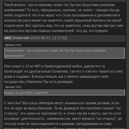
Такой вопрос - как по вашему, знают ли Тау про Круутские шабашки
наемниками? То есть, официально, конечно, не знают - скандал бы до
небес поднялся. Но я не верю, что столь прохаванная в дипломатии и
шпионстве раса может не заметить такой серьезный бизнесс на своей
территории. Вот сделать вид, что не заметила, пока крутам хватает ума
не работать против главных нанимателей - это да, это поверю.
[
402
]
Doomrider
[2013-06-21, 12:17:32]
Цитата
(
Volf
)
Такой вопрос - как по вашему, знают ли Тау про Круутские шабашки
наемниками?
Они знают о 13-м ЧКП и Армагеддонской войне, даром что те
происходят на другом конце Галактики, так что о том что творится у них
дома и подавно. В конце-концов, как у любого уважающего себя
государства у Империи Тау есть разведка.
Цитата
(
Volf
)
кандал бы до небес поднялся.
С чего бы? Все расы Империи могут знаиматься своими делами, если
это не идет во вред Империи. Те же Демиурги без проблем торгуют "на
сторону", что никак не пресекается, и точно так же и круты, чья по-сути
основная -деятельность - наемничество, могут воевать "на сторону", до
тех пор пока не присоединяются к армиям, нападающим на саму