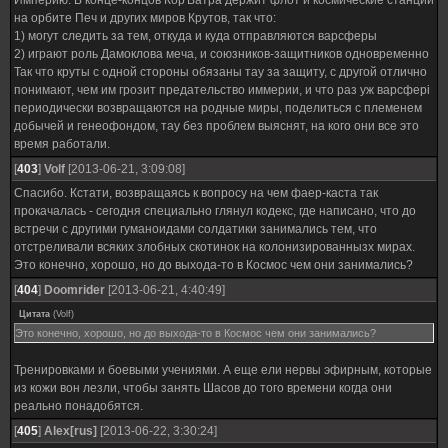
Империю. В конце-концов Кор'Ватра держит флот и космические станции
на орбите Печ и других миров Крутов, так что:
1) могут следить за тем, откуда и куда отправляются варсферы
2) играют роль Дамоклова меча, и союзников-защитников одновременно
Так что круты с одной стороны обязаны тау за защиту, с другой отлично
понимают, чем им грозит предательство иммерии, и что раз уж варсфері
периодически возвращаются на родные миры, поделиться с племенем
добычей и генеофондом, тау без проблем выяснят, на кого они все это
время работали.
[
403
]
Volf
[2013-06-21, 3:09:08]
Спасибо. Кстати, возвращаясь к вопросу на чем фаер-каста так
прокачалась - сегодня специально глянул кодекс, где написано, что до
встречи с другими гуманоидами солдатики занимались тем, что
отстреливали всяких злобных скотинок на колонизированнызх мирах.
Это конечно, хорошо, но до выхода-то в Космос чем они занимались?
[
404
]
Doomrider
[2013-06-21, 4:40:49]
Цитата
(
Volf
)
Это конечно, хорошо, но до выхода-то в Космос чем они занимались?
Тренировками и боевыми учениями. А еще ели нервы эфирным, которые
из кожи вон лезли, чтобы занять Шасов до того времени когда они
реально понадобятся.
[
405
]
Alex[rus]
[2013-06-22, 3:30:24]