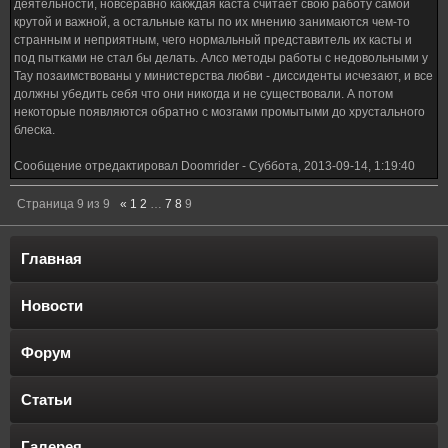
деятельности, новсеравно какждая каста считает свою работу самой
крутой и важной, а остальные каты по их мнению занимаются чем-то
странным и неприятным, чего нормальный представитель их касты и
под пытками не стал бы делать. Алсо методы работы с недовольными у
Тау позаимствованы у министерства любви - диссиденты исчезают, и все
должны убедить себя что они никогда и не существовали. А потом
некоторые появляются обратно с мозгами промытыми до хрустального
блеска.
Сообщение отредактировал
Doomrider
-
Суббота, 2013-09-14, 1:19:40
Страница
9
из
9
«
1
2
…
7
8
9
Главная
Новости
Форум
Статьи
Галерея