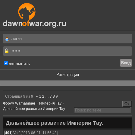
запомнить
Регистрация
.
Страница
9
из
9
«
1
2
…
7
8
9
Форум Warhammer
»
Империя Тау
»
Дальнейшее развитие Империи Тау.
Дальнейшее развитие Империи Тау.
[
401
]
Volf
[2013-06-21, 11:55:43]