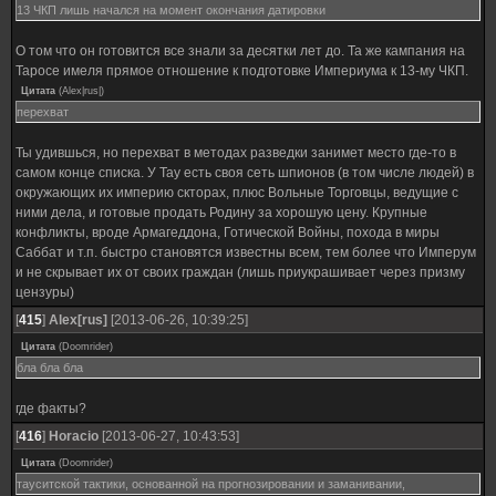
13 ЧКП лишь начался на момент окончания датировки
О том что он готовится все знали за десятки лет до. Та же кампания на
Таросе имеля прямое отношение к подготовке Империума к 13-му ЧКП.
Цитата
(
Alex|rus|
)
перехват
Ты удившься, но перехват в методах разведки занимет место где-то в
самом конце списка. У Тау есть своя сеть шпионов (в том числе людей) в
окружающих их империю скторах, плюс Вольные Торговцы, ведущие с
ними дела, и готовые продать Родину за хорошую цену. Крупные
конфликты, вроде Армагеддона, Готической Войны, похода в миры
Саббат и т.п. быстро становятся известны всем, тем более что Имперум
и не скрывает их от своих граждан (лишь приукрашивает через призму
цензуры)
[
415
]
Alex[rus]
[2013-06-26, 10:39:25]
Цитата
(
Doomrider
)
бла бла бла
где факты?
[
416
]
Horacio
[2013-06-27, 10:43:53]
Цитата
(
Doomrider
)
тауситской тактики, основанной на прогнозировании и заманивании,