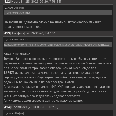
[
412
]
NecroSm1l3
[2013-06-26, 7:58:44]
Цитата
(
Alex|rus|
)
итого: слив засчитан.
Не засчитан. Довольно сложно не знать об исторических махачах
галактического масштаба...
[
413
]
Alex[rus]
[2013-06-26, 8:47:04]
Цитата
(
NecroSm1l3
)
Довольно сложно не знать об исторических махачах галактического масштаба...
сложно не знать?
Тау не обладают варп связью -> перехват только обычных средств ->
перехват в лучшем случае приказов о передислокации ближайших войск
для более важных фронтов и с опозданием от месяцев до лет.
13 ЧКП лишь начался на момент окончания датировки ака о нем
серомордым знать вообще нереально ибо даже внутри империума о
подобных вещах обычно не распространяются.
Армагеддон с орками начался в 941.M41, по факту это конфликт уровня
нескольких секторов и стягивать туда силы от тау не будут ака тау не
услышат данную планету в своих радиоперехватах.
А ну и армагеддон скорее в центре чем другом конце.
[
414
]
Doomrider
[2013-06-26, 9:02:58]
Цитата
(
Alex|rus|
)