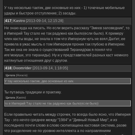
У тау несколько тактик, две основные из них - 1) точечные мобильные
удары и быстрое отступление; 2) засады.
[
417
]
Kastro
[2013-09-14, 12:15:28]
Не знаю куда на писать. Но если верить рассказу "Змеев заповедник", то
в Империй Тау стало не так радужно как было(если было). К примеру
член касты воды, не знала о том что Империум чуть не взял Дал'ит, ее
привела в ужас мысль о том Империум проник так глубоко в Империю.
Так же она не знала о существований Тиранид(как я понял что
иге’мокуши, это тираниды). Ну и у представителей разных каст немного
натянутые отношения друг с другом.
[
418
]
Doomrider
[2013-09-14, 1:18:05]
Цитата
(
Horacio
)
У тау несколько тактик, две основные из них
Ты путаешь традиции и практику.
Цитата
(
Kastro
)
то в Империй Тау стало не так радужно как было(если было)
Если правильно читать между строчек, то всегда было ясно, что Империя
Тау - это нечто среднее между "1984" и "Дивный Новый Мир", и из
последнего почти слово в слово скопипащена кастовая система, разве
что разделение не по уровню интеллекта а по направляниям