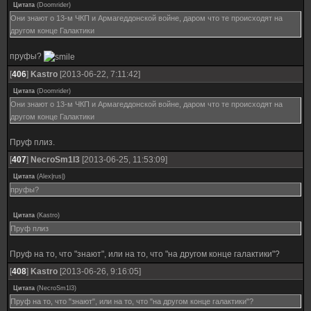
Цитата
(
Doomrider
)
Они знают о 13-м ЧКП и Армагеддонской войне, даром что те происходят на
другом конце Галактики
пруфы?
[
406
]
Kastro
[2013-06-22, 7:11:42]
Цитата
(
Doomrider
)
Они знают о 13-м ЧКП и Армагеддонской войне, даром что те происходят на
другом конце Галактики
Пруф плиз.
[
407
]
NecroSm1l3
[2013-06-25, 11:53:09]
Цитата
(
Alex|rus|
)
пруфы?
Цитата
(
Kastro
)
Пруф плиз
Пруф на то, что "знают", или на то, что "на другом конце галактики"?
[
408
]
Kastro
[2013-06-26, 9:16:05]
Цитата
(
NecroSm1l3
)
Пруф на то, что "знают", или на то, что "на другом конце галактики"?