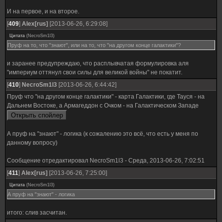
И на первое, и на второе.
[
409
]
Alex[rus]
[2013-06-26, 6:29:08]
Цитата
(
NecroSm1l3
)
Пруф на то, что "знают", или на то, что "на другом конце галактики"?
и заранее предупреждаю, что расплывчатая формулировка аля
"империум оттянул свои силы для великой войны" не покатит.
[
410
]
NecroSm1l3
[2013-06-26, 6:44:42]
Пруф что "на другом конце галактики" - карта Галактики, где Тауся - на
Дальнем Востоке, а Армагеддон с Очком - на Галактическом Западе
А пруф на "знают" - логика (к сожалению это всё, что есть у меня по
данному вопросу)
Сообщение отредактировал
NecroSm1l3
-
Среда, 2013-06-26, 7:02:51
[
411
]
Alex[rus]
[2013-06-26, 7:25:00]
Цитата
(
NecroSm1l3
)
А пруф на "знают" - логика
итого: слив засчитан.