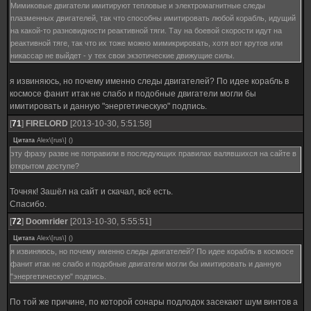
Мимиковые двигатели имитируют тепловые и электромагнитные следы
плазменных двигателей, так что способны имитировать любой корабль, идущий
на какой-то разновидности реактивной тяги. Тау на боевой скорости идут на
реактивной тяге, так что их тоже можно мимикрировать, хотя вот крутов или
никассар не выйдет - у тех свои экзотические движущие силы.
я извиняюсь, но почему именно следы двигателей? По идее корабль в
космосе фанит итак не слабо и подобные двигатели могли бы
имитировать и данную "энергетическую" подпись.
[
71
]
FIRELORD
[2013-10-30, 5:51:58]
Цитата
Alex\[rus\]
(
)
эту фразу разве не поправили в последующих правилах валявшихся на сайте в
открытом доступе?
Точняк! Зашёл на сайт и скачал, всё есть.
Спасибо.
[
72
]
Doomrider
[2013-10-30, 5:55:51]
Цитата
Alex\[rus\]
(
)
я извиняюсь, но почему именно следы двигателей? По идее корабль в космосе
фанит итак не слабо и подобные двигатели могли бы имитировать и данную
"энергетическую" подпись.
По той же причине, по которой сонары подлодок засекают шум винтов а