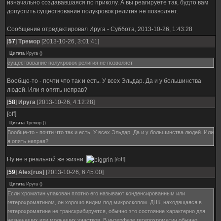
изначально создававшаяся по приколу. А вы реагируете так, будто вам
допустить существование полукровок религия не позволяет.
Сообщение отредактировал
Ируга
-
Суббота, 2013-10-26, 1:43:28
[
57
]
Тремор
[2013-10-26, 3:01:41]
Цитата
Ируга
(
)
существование полукровок религия не позволяет
Вообще-то - почти что так и есть. У всех Эльдар. Да и у большинства
людей. Или я опять неправ?
[
58
]
Ируга
[2013-10-26, 4:12:28]
[off]
Цитата
Тремор
(
)
Вообще-то - почти что так и есть. У всех Эльдар. Да и у большинства людей. Или
я опять неправ?
Ну не в реальной же жизни.
[/off]
[
59
]
Alex[rus]
[2013-10-26, 6:45:00]
Цитата
Ируга
(
)
Если хроматин упакован плотно его называют конденсированным или
гетерохроматином, он хорошо видим под микроскопом. ДНК, находящаяся в
гетерохроматине не транскрибируется, обычно это состояние характерно для
незначащих или молчащих участков. В интерфазе гетерохроматин обычно