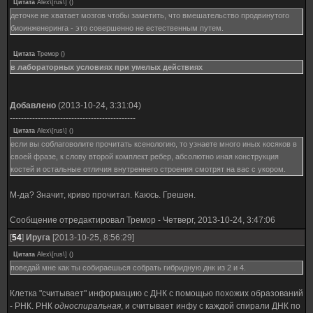
Цитата
Alex\[rus\]
(
)
деточке не хватает мозгов чтобы заметить, что вмешательство продвинутого
биоинженеринга - это совершенно не естественным путем.
Цитата
Тремор
(
)
в лабораторных условиях при умелых действиях
Добавлено
(2013-10-24, 3:31:04)
---------------------------------------------
Цитата
Alex\[rus\]
(
)
если вы соблаговолите прочитать ксенологию, то узнаете много иных косяков в
своей фразе, к слову второй комплект ребер, абсолютно иная конструкция
костей и остальные отличия внутреннего строения смотрят на вас с укором.
М-да? Значит, криво прочитал. Каюсь. Грешен.
Сообщение отредактировал
Тремор
-
Четверг, 2013-10-24, 3:47:06
[
54
]
Ируга
[2013-10-25, 8:56:29]
Цитата
Alex\[rus\]
(
)
поведай мне как ты собираешься собрать гибридную днк из 2 и 4.
Клетка "считывает" информацию с ДНК с помощью похожих образований
- РНК. РНК
односпиральная
, и считывает инфу с каждой спирали ДНК по