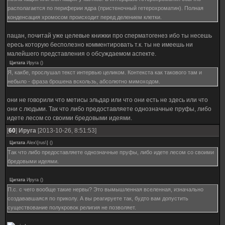
располагается по периферии ядра (пристеночный гетерохроматин). Полная
конденсация хромосом происходит перед делением клетки.
пацан, почитай уже целевые книжки про сперматогенез ибо ты несешь
ересь которую бесполезно комментировать т.к. ты не имеешь ни
малейшего представления о обсуждаемом аспекте.
Цитата
Ируга
(
)
Я, какбе, прослушал текст интервью целиком. Контекста как такового там и
небыло - фраза брошена вскользь, абсолютно мимоходом.
они не говорили что метисы эльдар или что они есть не здесь или что
они с людьми. Так что либо предоставляете однозначные пруфы, либо
идете лесом со своими бредовыми идеями.
[
60
]
Ируга
[2013-10-26, 8:51:53]
Цитата
Alex\[rus\]
(
)
Так что либо предоставляете однозначные пруфы, либо идете лесом со своими
бредовыми идеями.
Цитата
Ируга
(
)
П.с. с чего вообще такие нервы? Это вымышленная вселенная, изначально
создававшаяся по приколу. А вы реагируете так, будто вам допустить
существование полукровок религия не позволяет.