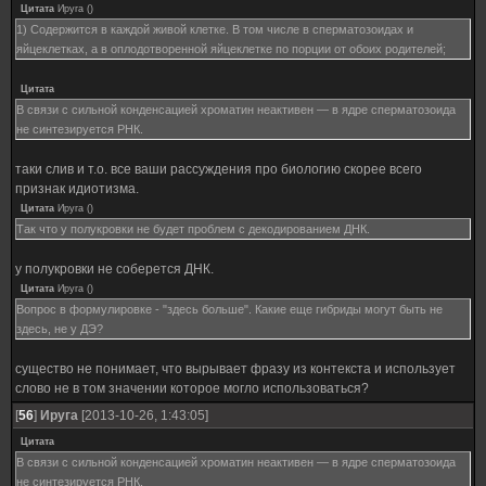
Цитата
Ируга
(
)
1) Содержится в каждой живой клетке. В том числе в сперматозоидах и
яйцеклетках, а в оплодотворенной яйцеклетке по порции от обоих родителей;
Цитата
В связи с сильной конденсацией хроматин неактивен — в ядре сперматозоида
не синтезируется РНК.
таки слив и т.о. все ваши рассуждения про биологию скорее всего
признак идиотизма.
Цитата
Ируга
(
)
Так что у полукровки не будет проблем с декодированием ДНК.
у полукровки не соберется ДНК.
Цитата
Ируга
(
)
Вопрос в формулировке - "здесь больше". Какие еще гибриды могут быть не
здесь, не у ДЭ?
существо не понимает, что вырывает фразу из контекста и использует
слово не в том значении которое могло использоваться?
[
56
]
Ируга
[2013-10-26, 1:43:05]
Цитата
В связи с сильной конденсацией хроматин неактивен — в ядре сперматозоида
не синтезируется РНК.