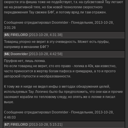
скорости эта фишка тоже не подействует, т.к. на субсветовой Тау летают
не на реактивной тяге, но бэк новой технологии скоростного
передвижения Тау свежее БФГ, и потому вряд ли там отражен.
Сообщение отредактировал
Doomrider
-
Понедельник, 2013-10-28,
3:01:26
[
65
]
FIRELORD
[2013-10-28, 4:31:38]
Товарищ упорно не верит в эту очевидность. Может есть пруфы,
например в механике БФГ?
[
66
]
Doomrider
[2013-10-28, 4:42:58]
Пруфов нет, лишь логика.
Но если товарищ не верит, єто его право - логика в 40к, как известно,
часто приносится в жертву богам пафоса и гримдарка, а то и прсото
авторской глупости и необразованности.
К тому же я нигде не видел инфы о методах обнаружения целей,
используемых Тау. Логично было бы предположить, что они как и прочие
засекают корабли по тепловому следу, но опять же о логике я писал
выше.
Сообщение отредактировал
Doomrider
-
Понедельник, 2013-10-28,
4:46:03
[
67
]
FIRELORD
[2013-10-28, 5:15:21]