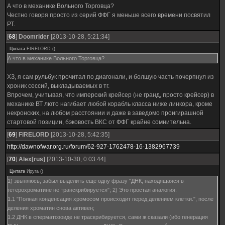
А что в механике Вольного Торговца?
Честно говоря просто из серий ФФГ я меньше всего времени посвятил
РТ.
[
68
]
Doomrider
[2013-10-28, 5:21:34]
Цитата
FIRELORD
(
)
А что в механике Вольного Торговца?
ХЗ, я сам рульбук прочитал по диагонали, и болшую часть почерпнул из
хроник сессий, выкладываемых в тг.
Впрочем, учитывая, что имперский крейсер (не гранд, просто крейсер) в
механике ВТ люто нагибает любой корабль класса ниже линкора, кроме
некронских, на любом расстоянии и даже в заведомо проигирашной
стартовой позиции, бэковость ВКС от ФФГ крайне сомнительна.
[
69
]
FIRELORD
[2013-10-28, 5:42:35]
http://dawnofwar.org.ru/forum/62-927-1762478-16-1382967739
[
70
]
Alex[rus]
[2013-10-30, 0:03:44]
Цитата
Ируга
(
)
1) звыняюсь, забыл выделить еще одну фразу "ДНК, находящаяся в
гетерохроматине не транскрибируется"; 2) Это простая аналогия:
1.1 "Полная конденсация хромосом происходит перед делением клетки.", после
деления хроматин снова активен;
1.2 ДНК в сперматозоиде не траскрибируется, сами ж сказали (ибо генерация