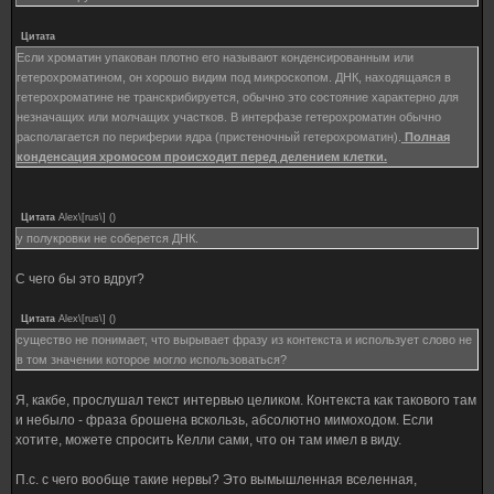
Цитата
Если хроматин упакован плотно его называют конденсированным или
гетерохроматином, он хорошо видим под микроскопом. ДНК, находящаяся в
гетерохроматине не транскрибируется, обычно это состояние характерно для
незначащих или молчащих участков. В интерфазе гетерохроматин обычно
располагается по периферии ядра (пристеночный гетерохроматин).
Полная
конденсация хромосом происходит перед делением клетки.
Цитата
Alex\[rus\]
(
)
у полукровки не соберется ДНК.
С чего бы это вдруг?
Цитата
Alex\[rus\]
(
)
существо не понимает, что вырывает фразу из контекста и использует слово не
в том значении которое могло использоваться?
Я, какбе, прослушал текст интервью целиком. Контекста как такового там
и небыло - фраза брошена вскользь, абсолютно мимоходом. Если
хотите, можете спросить Келли сами, что он там имел в виду.
П.с. с чего вообще такие нервы? Это вымышленная вселенная,