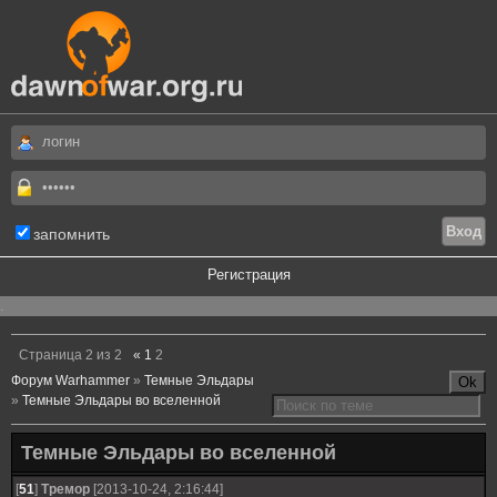
запомнить
Регистрация
.
Страница
2
из
2
«
1
2
Форум Warhammer
»
Темные Эльдары
»
Темные Эльдары во вселенной
Темные Эльдары во вселенной
[
51
]
Тремор
[2013-10-24, 2:16:44]