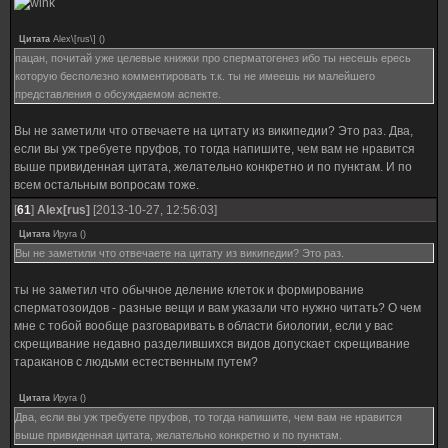
Цитата
Alex\[rus\]
(
)
пацан, почитай уже целевые книжки про сперматогенез ибо ты несешь ересь
которую бесполезно комментировать т.к. ты не имеешь ни малейшего
представления о обсуждаемом аспекте.
Вы не заметили что отвечаете на цитату из википедии? Это раз. Два,
если вы уж требуете пруфов, то тогда напишите, чем вам не нравится
выше привиденная цитата, желательно конкретно и по пунктам. И по
всем остальным вопросам тоже.
[
61
]
Alex[rus]
[2013-10-27, 12:56:03]
Цитата
Ируга
(
)
Вы не заметили что отвечаете на цитату из википедии? Это раз.
ты не заметил что обычное деление клеток и формирование
сперматозоидов - разные вещи и вам указали что нужно читать? О чем
мне с тобой вообще разговаривать в области биологии, если у вас
скрещивание недавно разделившихся видов допускает скрещивание
тараканов с людьми естественным путем?
Цитата
Ируга
(
)
Два, если вы уж требуете пруфов, то тогда напишите, чем вам не нравится
выше привиденная цитата, желательно конкретно и по пунктам.