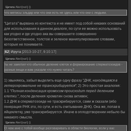
Цитата
Alex\[rus\]
(
)
что метисы эльдар или что они есть не здесь или что они с людьми.
"Цитата" вырвана из контекста и не имеет под собой никаких оснований
для использования в данном диалоге, по сути ее можно использовать
как угодно и где угодно ака вы совершаете совершенно
безответственное, толстое и зеленое манипулирование словами,
которые не понимаете.
[
62
]
Ируга
[2013-10-27, 9:10:17]
Цитата
Alex\[rus\]
(
)
ты не заметил что обычное деление клеток и формирование сперматозоидов -
разные вещи и вам указали что нужно читать?
1) звыняюсь, забыл выделить еще одну фразу "
ДНК, находящаяся в
гетерохроматине не транскрибируется
"; 2) Это простая аналогия:
1.1 "
Полная конденсация хромосом происходит перед делением
клетки.
", после деления хроматин снова активен;
1.2 ДНК в сперматозоиде не траскрибируется, сами ж сказали (ибо
генерация РНК это, по сути, и есть считывание ДНК). Она же, попав в
яйцеклетку, уже транскрибируется. Иначе в оплодотворении небыло бы
никакого смысла.
Цитата
Alex\[rus\]
(
)
О чем мне с тобой вообще разговаривать в области биологии, если у вас