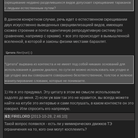
скрещивание недавно разделившихся видов допускает скрещивание тараканов
с людьми естественным путем?
В данном конкретном случае, речь идет о естественном скрещивании
двух искусственно выведенных сверцивилизацией видов, имеющих
схожее строение и почти идентичную репродуктивную систему (по
сравнению, например с орками). + все это происходит в вымышленной
вселенной, в которой и законы физики местами барахлят.
Цитата
Alex\[rus\]
(
)
"Цитата" вырвана из контекста и не имеет под собой никаких оснований для
использования в данном диалоге, по сути ее можно использовать как угодно и
где угодно ака вы совершаете совершенно безответственное, толстое и зеленое
манипулирование словами, которые не понимаете.
1) Не я это придумал. Эту цитату в этом же смысле использовали
задолго до меня. 2) если уж вам так это не нравится, вы всегда можете
найти на ютубе это интервью и сами послушать, в каком контексте он это
говорил. Или спросить его напрямую.
[
63
]
FIRELORD
[2013-10-28, 2:46:10]
Такой вопрос появился - есть ли у мимикрических движков ТЭ
ограничения на то, кого они могут косплеиить?