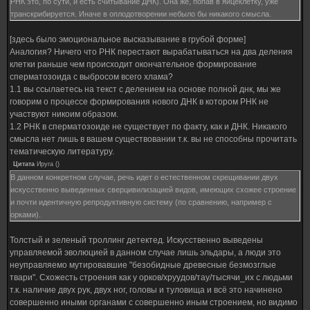
РНК это, по сути, и есть считывание ДНК). Она же, попав в яйцеклетку, уже
транскрибируется. Иначе в оплодотворении небыло бы никакого смысла.
[здесь было эмоциональное высказывание в грубой форме]
Аналогия? Ничего что РНК перестают вырабатываться на два деления
клетки раньше чем происходит окончательное формирование
сперматозоида с выбросом всего хлама?
1.1 вы ссылаетесь на текст с делением на основе полной днк, мы же
говорим о процессе формирования нового ДНК в котором РНК не
участвуют никоим образом.
1.2 РНК в сперматозоиде не существует по факту, как и ДНК. Никакого
смысла нет лишь в вашем существовании т.к. вы не способны прочитать
тематическую литературу.
Цитата
Ируга
(
)
В данном конкретном случае, речь идет о естественном скрещивании двух
искусственно выведенных сверцивилизацией видов, имеющих схожее строение
и почти идентичную репродуктивную систему (по сравнению, например с
орками).
Толстый и зеленый троллинг детектед. Искусственно выведены
управляемой эволюцией в данном случае лишь эльдары, а люди это
неуправляемо мутировавшие "безобидные древесные безмозглые
твари". Схожесть строения как у орков/хруудов/тау/тысячи_их с людьми
т.к. наличие двух рук, двух ног, головы и туловища и всё это начинено
совершенно иными органами с совершенно иным строением, но видимо