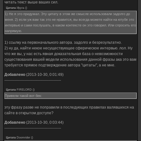
читать текст выше ваших сил.
Цитата
Ируга
(
)
1) Не я это придумал. Эту цитату в этом же смысле использовали задолго до
меня. 2) если уж вам так это не нравится, вы всегда можете найти на ютубе это
интервью и сами послушать, в каком контексте он это говорил. Или спросить его
напрямую.
1) ссылку на первоначального автора. задолго и безрезультатно.
2) ну да, найти некое несуществующее сферическое интервью. лол. Ну
что же вы, у нас есть явная доказательная база о невозможности
существования вашей модели использования данной фразы ака это вам
требуется прямое подтверждение автора "цитаты", а не мне.
Добавлено
(2013-10-30, 0:01:49)
---------------------------------------------
Цитата
FIRELORD
(
)
Привели такой вот бек:
эту фразу разве не поправили в последующих правилах валявшихся на
сайте в открытом доступе?
Добавлено
(2013-10-30, 0:03:44)
---------------------------------------------
Цитата
Doomrider
(
)