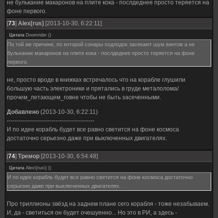
не булькание макаронов на плите кока - послдеднее просто теряется на
фоне первого.
[
73
]
Alex[rus]
[2013-10-30, 6:22:11]
Цитата
Doomrider
(
)
По той же причине, по которой сонары подлодок засекают шум винтов а не
булькание макаронов на плите кока - послдеднее просто теряется на фоне
первого.
не, просто вроде в книжках встречалось что на корабле глушили
большую часть электроники и прятались в груде металолома/
прочем_летающем_говне чтобы не быть засеченными.
Добавлено
(2013-10-30, 6:22:11)
---------------------------------------------
И по идее корабль будет все равно светится на фоне космоса
достаточно серьезно даже при выключенных двигателях.
[
74
]
Тремор
[2013-10-30, 6:54:48]
Цитата
Alex\[rus\]
(
)
И по идее корабль будет все равно светится на фоне космоса достаточно
серьезно даже при выключенных двигателях.
Про триллионы звёзд на заднем плане сего корабля - тоже незабываем.
И, да - светиться он будет очешуенно... Но это в РИ, а здесь -