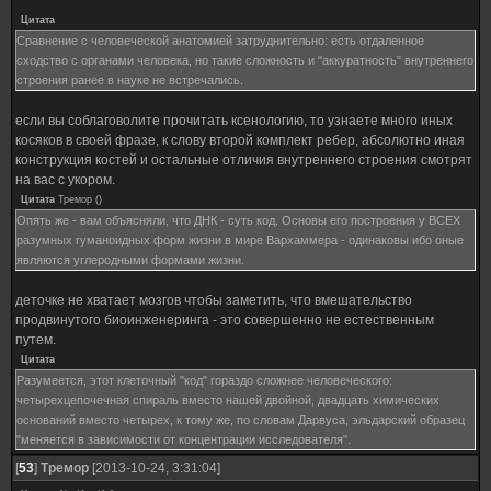
Цитата
Сравнение с человеческой анатомией затруднительно: есть отдаленное
сходство с органами человека, но такие сложность и "аккуратность" внутреннего
строения ранее в науке не встречались.
если вы соблаговолите прочитать ксенологию, то узнаете много иных
косяков в своей фразе, к слову второй комплект ребер, абсолютно иная
конструкция костей и остальные отличия внутреннего строения смотрят
на вас с укором.
Цитата
Тремор
(
)
Опять же - вам объясняли, что ДНК - суть код. Основы его построения у ВСЕХ
разумных гуманоидных форм жизни в мире Вархаммера - одинаковы ибо оные
являются углеродными формами жизни.
деточке не хватает мозгов чтобы заметить, что вмешательство
продвинутого биоинженеринга - это совершенно не естественным
путем.
Цитата
Разумеется, этот клеточный "код" гораздо сложнее человеческого:
четырехцепочечная спираль вместо нашей двойной, двадцать химических
оснований вместо четырех, к тому же, по словам Дарвуса, эльдарский образец
"меняется в зависимости от концентрации исследователя".
[
53
]
Тремор
[2013-10-24, 3:31:04]