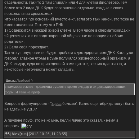
отдельности, так что 2 там спирали или 4 для клетки фиолетово. Тем
более что 2 вида ДНК будут совершенно отдельно, каждые в своих
персональных хромосомах.
Что касается "20 оснований вместо 4-х", если это таки канон, это тоже не
имеет значения. Потому что РНК:
1) Содержится в каждой живой клетке. В том числе в сперматозоидах и
яйцеклетках, а в оплодотворенной яйцеклетке по порции от обоих
родителей;
2) Сама себя порождает.
Так что у полукровки не будет проблем с декодированием ДНК. Как я уже
говорил, главное чтобы в суме получался жизнеспособный организм, а
ДНК эльдар, судя по приведенной вами цитате, весьма адаптивна, и
некоторые неточности может сгладить.
Цитата
Alex\[rus\]
(
)
в каммораге живет дофигища существ кроме эльдар и их деградировавших
форм. И таки не пруф.
Вопрос в формулировке - "
здесь
больше". Какие еще гибриды могут быть
не здесь
, не у ДЭ?
А пруф/не пруф, это не ко мне. Келли лично это сказал, к нему и
вопросы.
[
55
]
Alex[rus]
[2013-10-26, 11:28:55]