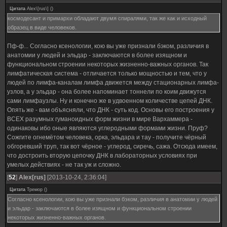
Цитата
Alex\[rus\]
(
)
космодесант и примархи обладают двумя спиралями, так же как и исходный
образец в виде человеков.
Пф-ф... Согласно ксенологии, кою вы уже признали бэком, различия в
анатомии у людей и эльдар - заключаются в более изящном и
функциональном строении некоторых жизненно-важных органов. Так
лимфатическая система - отличается только мощностью и тем, что у
людей по лимфа-каналам лимфа движется между стационарных лимфа-
узлов, а у эльдар - она более напоминает тоннели по коим движутся
сами лимфаузлы. Ну и конечно же в удвоенном количестве цепей ДНК.
Опять же - вам объясняли, что ДНК - суть код. Основы его построения у
ВСЕХ разумных гуманоидных форм жизни в мире Вархаммера -
одинаковы ибо оные являются углеродными формами жизни. Пруф?
Сожгите огнемётом человека, орка, эльдара и тау - получите чёрный
обгоревший труп, так вот чёрное - углерод, сиречь, сажа. Отсюда имеем,
что достроить вторую цепочку ДНК в лабораторных условиях при
умелых действиях - не так уж и сложно.
[
52
]
Alex[rus]
[2013-10-24, 2:36:04]
Цитата
Тремор
(
)
Согласно ксенологии, кою вы уже признали бэком, различия в анатомии у людей
и эльдар - заключаются в более изящном и функциональном строении
некоторых жизненно-важных органов.