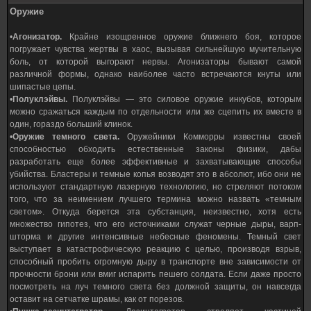
Оружие
•
Агонизатор.
Крайне изощренное оружие ближнего боя, которое
погружает чувства жертвы в хаос, вызывая сильнейшую мучительную
боль, от которой выгорают нервы. Агонизаторы бывают самой
различной формы, однако наиболее часто встречаются кнуты или
шипастые цепы.
•
Полуклэйвы.
Полуклэйвы — это силовое оружие инкубов, которым
можно сражаться каждым по отдельности или же сцепить их вместе в
один, гораздо больший клинок.
•
Оружие темного света.
Оружейники Комморры известны своей
способностью обходить естественные законы физики, дабы
разработать еще более эффективные и захватывающие способы
убийства. Бластеры и темные копья возводят это в абсолют, ибо они не
используют стандартную лазерную технологию, но стреляют потоком
того, что за неимением лучшего термина можно назвать «темным
светом». Откуда берется эта субстанция, неизвестно, хотя есть
множество гипотез, что его источниками служат черные дыры, варп-
шторма и другие интенсивные небесные феномены. Темный свет
выступает в катастрофическую реакцию с целью, производя взрыв,
способный пробить огромную дыру в транспорте вне зависимости от
прочности брони или вмиг испарить пешего солдата. Если даже просто
посмотреть на луч темного света без должной защиты, он навсегда
оставит на сетчатке шрамы, как от порезов.