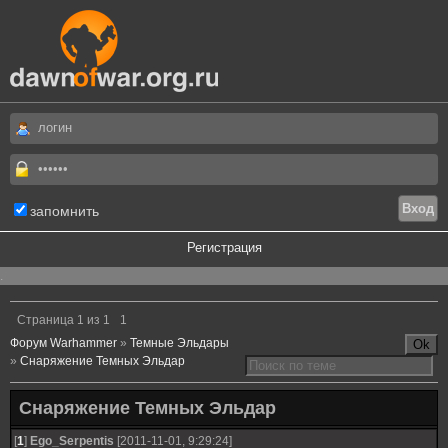
запомнить
Регистрация
.
Страница
1
из
1
1
Форум Warhammer
»
Темные Эльдары
»
Снаряжение Темных Эльдар
Снаряжение Темных Эльдар
[
1
]
Ego_Serpentis
[2011-11-01, 9:29:24]