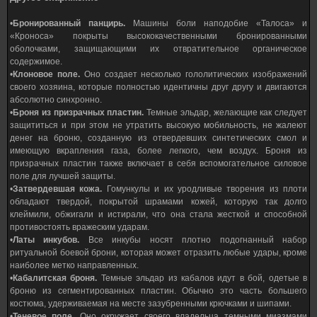
•
Бронированный панцирь.
Машины боли наподобие «Талоса» и
«Кроноса» покрыты высококачественными бронированными
оболочками, защищающими их отвратительное органическое
содержимое.
•
Клоновое поле.
Оно создает несколько гололитических изображений
своего хозяина, которые полностью идентичны друг другу и двигаются
абсолютно синхронно.
•
Броня из призрачных пластин.
Темные эльдар, желающие как следует
защититься и при этом не утратить высокую мобильность, не жалеют
денег на броню, созданную из отвердевших синтетических смол и
имеющую вкрапления газа, более легкого, чем воздух. Броня из
призрачных пластин также включает в себя вспомогательное силовое
поле для лучшей защиты.
•
Затвердевшая кожа.
Гомункулы и их уродливые творения из плоти
обладают твердой, покрытой шрамами кожей, которую так долго
клеймили, обжигали и истирали, что она стала жесткой и способной
противостоять вражеским ударам.
•
Латы инкубов.
Все инкубы носят плотно подогнанный набор
ритуальной боевой брони, которая может отразить любые удары, кроме
наиболее метко направленных.
•
Кабалитская броня.
Темные эльдар из кабалов идут в бой, одетые в
броню из сегментированных пластин. Обычно это часть большего
костюма, удерживаемая на месте зазубренными крючками и шипами.
•
Теневое поле.
Оно окружает своего владельца темными миазмами