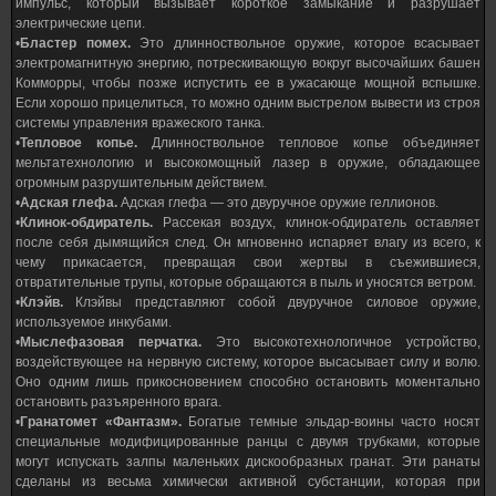
импульс, который вызывает короткое замыкание и разрушает
электрические цепи.
•
Бластер помех.
Это длинноствольное оружие, которое всасывает
электромагнитную энергию, потрескивающую вокруг высочайших башен
Комморры, чтобы позже испустить ее в ужасающе мощной вспышке.
Если хорошо прицелиться, то можно одним выстрелом вывести из строя
системы управления вражеского танка.
•
Тепловое копье.
Длинноствольное тепловое копье объединяет
мельтатехнологию и высокомощный лазер в оружие, обладающее
огромным разрушительным действием.
•
Адская глефа.
Адская глефа — это двуручное оружие геллионов.
•
Клинок-обдиратель.
Рассекая воздух, клинок-обдиратель оставляет
после себя дымящийся след. Он мгновенно испаряет влагу из всего, к
чему прикасается, превращая свои жертвы в съежившиеся,
отвратительные трупы, которые обращаются в пыль и уносятся ветром.
•
Клэйв.
Клэйвы представляют собой двуручное силовое оружие,
используемое инкубами.
•
Мыслефазовая перчатка.
Это высокотехнологичное устройство,
воздействующее на нервную систему, которое высасывает силу и волю.
Оно одним лишь прикосновением способно остановить моментально
остановить разъяренного врага.
•
Гранатомет «Фантазм».
Богатые темные эльдар-воины часто носят
специальные модифицированные ранцы с двумя трубками, которые
могут испускать залпы маленьких дискообразных гранат. Эти ранаты
сделаны из весьма химически активной субстанции, которая при