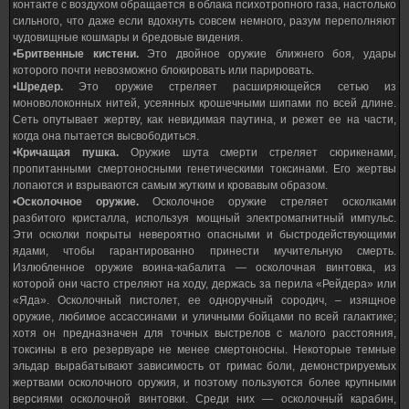
контакте с воздухом обращается в облака психотропного газа, настолько
сильного, что даже если вдохнуть совсем немного, разум переполняют
чудовищные кошмары и бредовые видения.
•
Бритвенные кистени.
Это двойное оружие ближнего боя, удары
которого почти невозможно блокировать или парировать.
•
Шредер.
Это оружие стреляет расширяющейся сетью из
моноволоконных нитей, усеянных крошечными шипами по всей длине.
Сеть опутывает жертву, как невидимая паутина, и режет ее на части,
когда она пытается высвободиться.
•
Кричащая пушка.
Оружие шута смерти стреляет сюрикенами,
пропитанными смертоносными генетическими токсинами. Его жертвы
лопаются и взрываются самым жутким и кровавым образом.
•
Осколочное оружие.
Осколочное оружие стреляет осколками
разбитого кристалла, используя мощный электромагнитный импульс.
Эти осколки покрыты невероятно опасными и быстродействующими
ядами, чтобы гарантированно принести мучительную смерть.
Излюбленное оружие воина-кабалита — осколочная винтовка, из
которой они часто стреляют на ходу, держась за перила «Рейдера» или
«Яда». Осколочный пистолет, ее одноручный сородич, – изящное
оружие, любимое ассассинами и уличными бойцами по всей галактике;
хотя он предназначен для точных выстрелов с малого расстояния,
токсины в его резервуаре не менее смертоносны. Некоторые темные
эльдар вырабатывают зависимость от гримас боли, демонстрируемых
жертвами осколочного оружия, и поэтому пользуются более крупными
версиями осколочной винтовки. Среди них — осколочный карабин,