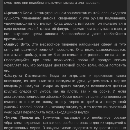
смертного они подобны инструментам мага или чародея.
•
Архангел Боли.
В этом украшенном орнаментом контейнере находится
сущность плененного демона, сведенного с ума рунами подчинения,
удерживающими его внутри. Когда демона выпускают, он появляется в
виде ослепительной крылатой фигуры, прежде чем вернуться в варп, и
его ликующие крики лишают боеспособности даже храбрейшего
противника.
•
Анимус Витэ.
Это мерзостное творение напоминает сферу из туго
стянутой разумной колючей проволоки. Она резко разворачивается,
захватывая добычу, а затем быстро сжимаясь и разрезая ее на части.
Образующийся при этом психический побочный продукт весьма
укрепляет тех, кто обладает достаточной силой воли, чтобы поглотить
его.
•
Шкатулка Свежевания.
Когда ее открывают и произносят слова
активации, из нее вылетают невидимые духи, устремляясь к жертве
владельца шкатулки. Вскоре на врагах гомункула появляются десятки
круглых следов от укусов, как на плоти, так и на броне. И если
достаточное количество эфирных бесов достигнет цели, они полностью
очистят от плоти ее голову, оторвут череп от хребта и отнесут свой
ужасный трофей обратно к хозяину-гомункулу, в то время как животный
ужас будет переполнять мозг, находящийся внутри.
•
Тигель Проклятия.
Гомункулы называют это необычное оружие
«братским подарком», так как оно особенно опасно для их сородичей с
искусственных миров. В каждом тигеле содержатся сущности пленных