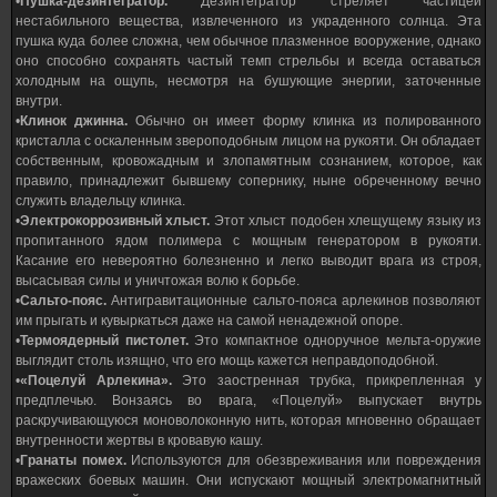
•
Пушка-дезинтегратор.
Дезинтегратор стреляет частицей
нестабильного вещества, извлеченного из украденного солнца. Эта
пушка куда более сложна, чем обычное плазменное вооружение, однако
оно способно сохранять частый темп стрельбы и всегда оставаться
холодным на ощупь, несмотря на бушующие энергии, заточенные
внутри.
•
Клинок джинна.
Обычно он имеет форму клинка из полированного
кристалла с оскаленным звероподобным лицом на рукояти. Он обладает
собственным, кровожадным и злопамятным сознанием, которое, как
правило, принадлежит бывшему сопернику, ныне обреченному вечно
служить владельцу клинка.
•
Электрокоррозивный хлыст.
Этот хлыст подобен хлещущему языку из
пропитанного ядом полимера с мощным генератором в рукояти.
Касание его невероятно болезненно и легко выводит врага из строя,
высасывая силы и уничтожая волю к борьбе.
•
Сальто-пояс.
Антигравитационные сальто-пояса арлекинов позволяют
им прыгать и кувыркаться даже на самой ненадежной опоре.
•
Термоядерный пистолет.
Это компактное одноручное мельта-оружие
выглядит столь изящно, что его мощь кажется неправдоподобной.
•
«Поцелуй Арлекина».
Это заостренная трубка, прикрепленная у
предплечью. Вонзаясь во врага, «Поцелуй» выпускает внутрь
раскручивающуюся моноволоконную нить, которая мгновенно обращает
внутренности жертвы в кровавую кашу.
•
Гранаты помех.
Используются для обезвреживания или повреждения
вражеских боевых машин. Они испускают мощный электромагнитный