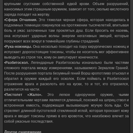
крупными сгустками собственной едкой крови. Объем разрушений,
наносимых этим страшным оружием, зависит от того, сколько кислотного
заряда попадет на жертву.
•
Сфера Отчаяния.
Это тяжелая черная сфера, которая находилась в
подземных темницах гомункулов на протяжении тысячелетий, впитывая
боль и ужас заточенных там проклятых душ. Если бросить ее наземь,
она испускает ударные волны энергии негативных эмоций, которые
погружают всех вокруг в темнейшие глубины страданий.
•
Рука-ножницы.
Она несколько походит на пару хирургических ножниц и
испускает дорогостоящие токсины, чтобы ее носитель мог эффективнее
выводить из строя тех, кому он ампутирует конечности.
•
Разбитоскол.
Легендарные Разбитосколы изначально были частями
сложного портала между измерениями, называемого Зеркалом Граней.
После разрушения портала безумный гений Ворш кропотливо отыскал и
обратил в оружие каждый его осколок. Если поймать в Разбитоскол
отражение врага и расколоть его на куски, то и тот, кто отразился,
разлетится на части.
•
Пистолет «Жало».
Это легкое одноручное оружие, чьими
отличительными чертами являются длинный, похожий на шприц ствол и
встроенная емкость, подержащая вызывающие жгучую боль яды. Он
стреляет длинной пустотелой стеклянной иглой, которая пронзает кожу
врага и вводит токсины прямо в его кровоток, что неизбежно влечет за
собой ужасные последствия.
Другое снаряжение