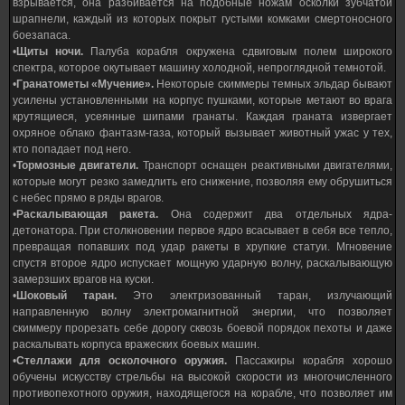
взрывается, она разбивается на подобные ножам осколки зубчатой
шрапнели, каждый из которых покрыт густыми комками смертоносного
боезапаса.
•
Щиты ночи.
Палуба корабля окружена сдвиговым полем широкого
спектра, которое окутывает машину холодной, непроглядной темнотой.
•
Гранатометы «Мучение».
Некоторые скиммеры темных эльдар бывают
усилены установленными на корпус пушками, которые метают во врага
крутящиеся, усеянные шипами гранаты. Каждая граната извергает
охряное облако фантазм-газа, который вызывает животный ужас у тех,
кто попадает под него.
•
Тормозные двигатели.
Транспорт оснащен реактивными двигателями,
которые могут резко замедлить его снижение, позволяя ему обрушиться
с небес прямо в ряды врагов.
•
Раскалывающая ракета.
Она содержит два отдельных ядра-
детонатора. При столкновении первое ядро всасывает в себя все тепло,
превращая попавших под удар ракеты в хрупкие статуи. Мгновение
спустя второе ядро испускает мощную ударную волну, раскалывающую
замерзших врагов на куски.
•
Шоковый таран.
Это электризованный таран, излучающий
направленную волну электромагнитной энергии, что позволяет
скиммеру прорезать себе дорогу сквозь боевой порядок пехоты и даже
раскалывать корпуса вражеских боевых машин.
•
Стеллажи для осколочного оружия.
Пассажиры корабля хорошо
обучены искусству стрельбы на высокой скорости из многочисленного
противопехотного оружия, находящегося на корабле, что позволяет им