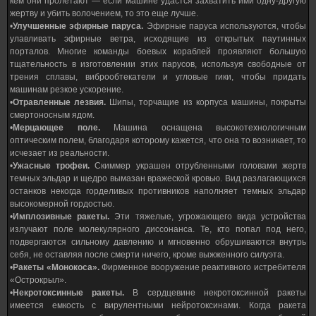
кем они пролетают — если машине удастся захватить ими одну-другую
жертву и убить волочением, то это еще лучше.
•
Улучшенные эфирные паруса.
Эфирные паруса используются, чтобы
улавливать эфирные ветра, исходящие из открытых паутинных
порталов. Многие команды боевых кораблей проявляют большую
тщательность в изготовлении этих парусов, используя свободные от
трения сплавы, виброобтекатели и угловые гики, чтобы придать
машинам резкое ускорение.
•
Отравленные лезвия.
Шипы, торчащие из корпуса машины, покрыты
смертоносным ядом.
•
Мерцающее поле.
Машина оснащена высокотехнологичным
оптическим полем, благодаря которому кажется, что она то возникает, то
исчезает из реальности.
•
Ужасные трофеи.
Скиммер украшен отрубленными головами жертв
темных эльдар и щедро вымазан вражеской кровью. Вид разлагающихся
останков некогда горделивых противников наполняет темных эльдар
высокомерной гордостью.
•
Имплозивные ракеты.
Эти тяжелые, угрожающего вида устройства
излучают поле молекулярного диссонанса. Те, кто попал под него,
подвергаются сильному давлению и мгновенно обрушиваются внутрь
себя, не оставляя после смерти ничего, кроме выжженного силуэта.
•
Ракеты «Монокоса».
Фирменное вооружение реактивного истребителя
«Острокрыл».
•
Некротоксинные ракеты.
В сердцевине некротоксинной ракеты
имеется емкость с вирулентными нейротоксинами. Когда ракета