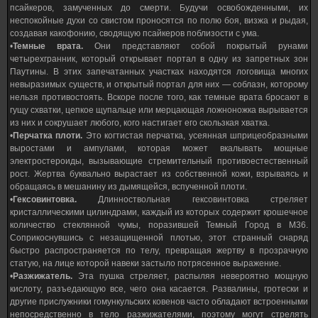
псайкеров, замученных до смерти. Будучи освобожденными, их
неспокойные духи со свистом проносятся по полю боя, визжа и рыдая,
создавая какофонию, сводящую псайкеров поблизости с ума.
•
Темные врата.
Они представляют собой покрытый рунами
четырехгранник, который открывает портал в одну из запретных зон
Паутины. В этих запечатанных участках находятся логовища многих
невыразимых существ, и открытый портал для них — соблазн, которому
нельзя противостоять. Вскоре после того, как темные врата бросают в
гущу схватки, цепкое щупальце или мерцающая ложноножка вырывается
из них и сокрушает любого, кого настигает его скользкая хватка.
•
Перчатка плоти.
Это когтистая перчатка, усеянная шприцеобразными
выростами и ампулами, которая может вкалывать мощные
электростероиды, вызывающие стремительный противоестественный
рост. Жертва буквально вырастает из собственной кожи, взрываясь и
обращаясь в мешанину из дымящейся, вспученной плоти.
•
Гексовинтовка.
Длинноствольная гексовинтовка стреляет
кристаллическими цилиндрами, каждый из которых содержит крошечное
количество стеклянной чумы, поразившей Темный Город в М36.
Соприкоснувшись с незащищенной плотью, этот странный снаряд
быстро распространяется по телу, превращая жертву в прозрачную
статую, на лице которой навеки застыло потрясенное выражение.
•
Разжижатель.
Эта пушка стреляет, распыляя невероятно мощную
кислоту, разъедающую все, чего она касается. Развалины, гротески и
другие прислужники гомункульских ковенов часто обладают встроенными
непосредственно в тело разжижателями, поэтому могут стрелять