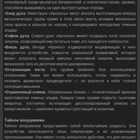
популярный среди крылатых бичевателей, и осколочная пушка, оружие,
способное выкашивать за один выстрел целые отряды.
•
Зонд духа.
Некоторые «Кроносы» могут вонзать выступающую вперед
металлическую трубку прямо в тела своих жертв, испивая жизненные
силы врагов и изрыгая их наружу, к находящимся неподалеку темным
эльдар.
•
Сифон духа.
Сифон духа «Кроноса» может создавать поле пагубной
энергии, позволяющей ему питаться теми, кто находится поблизости.
•
Вихрь духа.
Иногда «Кронос» подвергается модификации: в него
внедряется устройство, покрытое спиральной гравировкой, которое
может испускать мощный импульс негативной энергии, высасывая
жизненную силу из десятков жертв одновременно.
•
Оглушающие когти.
Это оружие ближнего боя, используемое
геллионами. Также его можно использовать, чтобы заарканить и
изловить вражеского предводителя — он уносится в небо толпой
гогочущих маньяков.
•
Отравленный клинок.
Отравленные клинки — отличительный признак
аристократии темных эльдар. Каждое такое оружие покрыто тысячами
микропор, постоянно источающих дистиллированный эликсир из
гипертоксинов — наиболее ядовитых субстанций в галактике.
Тайное вооружение
Тайное вооружение представляет собой необычайную редкость. Эти
устройства используются лишь гомункулами и их искаженными
приспешниками. Они имеют столь необычное действие, что для низшего