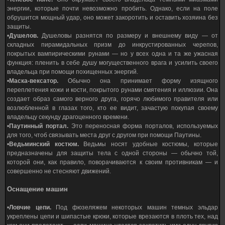
энергии, которые почти невозможно пробить. Однако, если на поле
обрушится мощный удар, оно может закоротить и оставить хозяина без
защиты.
•
Душелов.
Душеловы разнятся по размеру и внешнему виду — от
складных пирамидальных призм до инкрустированных черепов,
покрытых вампирическими рунами — но у всех одна и та же ужасная
функция: пленить в себе душу могущественного врага и усилить своего
владельца при помощи похищенных энергий.
•
Маска-вексатор.
Обычно она принимает форму изящного
переплетения кожи и кости, покрытого рунами смятения и иллюзии. Она
создает образ самого верного друга, горячо любимого правителя или
возлюбленной в глазах того, кто ее видит, зачастую покупая своему
владельцу секунду драгоценного времени.
•
Паутинный портал.
Это переносная форма порталов, используемых
для того, чтоб связывать места друг с другом при помощи Паутины.
•
Ведьминский костюм.
Ведьмы носят удобные костюмы, которые
предназначены для защиты тела с одной стороны — обычно той,
которой они, как правило, поворачиваются к своим противникам — и
совершенно не стесняют движений.
Оснащение машин
•
Ловчие цепи.
Под фюзеляжем некоторых машин темных эльдар
укреплены цепи и шипастые крюки, которые врезаются в плоть тех, над