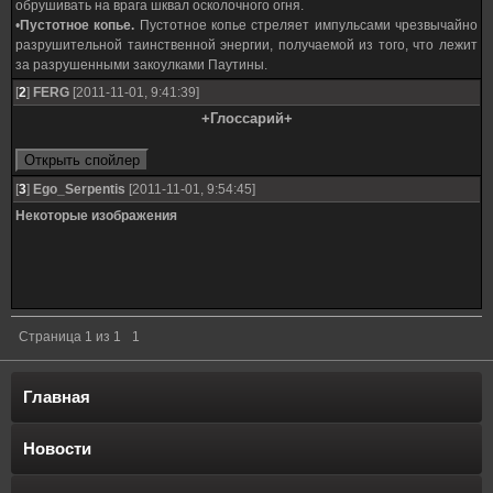
обрушивать на врага шквал осколочного огня.
•
Пустотное копье.
Пустотное копье стреляет импульсами чрезвычайно
разрушительной таинственной энергии, получаемой из того, что лежит
за разрушенными закоулками Паутины.
[
2
]
FERG
[2011-11-01, 9:41:39]
+Глоссарий+
[
3
]
Ego_Serpentis
[2011-11-01, 9:54:45]
Некоторые изображения
Страница
1
из
1
1
Главная
Новости