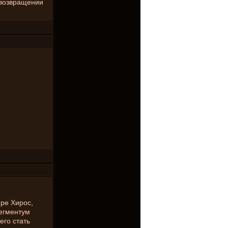
о возвращении
ре Хирос,
сегментум
его стать