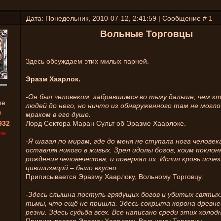
вцы
Дата: Понедельник, 2010-07-12, 2:41:59 | Сообщение #
1
Вольные Торговцы
Здесь обсуждаем этих милых парней.
Эразм Хаарлок.
-Он был человеком, забравшимся во тьму дальше, чем кт
ые
людей до него, но ничто из обнаруженного там не могло
0
мраком в его душе.
932
Лорд Сектора Маран Сульт об Эразме Хаарлоке.
ne
-Я шагал по мирам, где до меня не ступала нога человека
оставляя никого в живых. Зрел идолы богов, коим поклон
рождения человечества, и повергал их. Испил кровь исче
цивилизаций – было вкусно.
Приписывается Эразму Хаарлоку, Вольному Торговцу.
-Здесь слышна поступь грядущих богов и убитых святых.
тьмы, что ещё не пришла. Здесь сокрыта корона древне
резни. Здесь судьба всех. Все написано среди этих холод