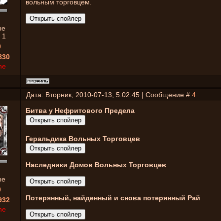
вольным торговцем.
ые
:
1
0
830
ne
Дата: Вторник, 2010-07-13, 5:02:45 | Сообщение #
4
Битва у Нефритового Предела
Геральдика Вольных Торговцев
Наследники Домов Вольных Торговцев
ые
0
Потерянный, найденный и снова потерянный Рай
932
ne