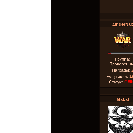
ZingerNax
Группа:
Проверенн
Награды:
Репутация:
1
Статус:
Offli
MaLal