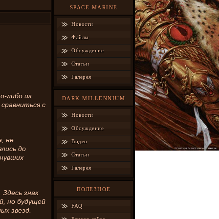
SPACE MARINE
Новости
Файлы
Обсуждение
Статьи
Галерея
о-либо из
DARK MILLENNIUM
 сравниться с
Новости
Обсуждение
, не
Видео
ялись до
Статьи
знувших
Галерея
ПОЛЕЗНОЕ
 Здесь знак
й, но будущей
FAQ
ных звезд.