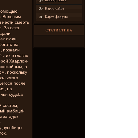
Баннер сайта
Карта сайта
 помощью
ал Вольным
Карта форума
 нести смерть
. За века
СТАТИСТИКА
ищали
как люди
огатства,
, познали
ы их в глазах
орой Хаарлоки
еспокойным, а
м, поскольку
вольского
шегося после
ия, на
 чья судьба
й сестры,
ный амбиций
 загадок
о
ждоусобицы
ок,