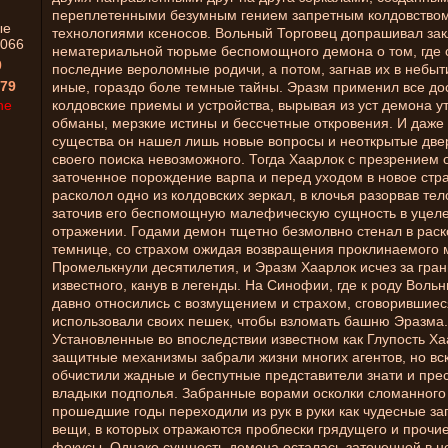
переплетенными безумным гением запретным колдовство
ые
технологиями ксеносов. Вольный Торговец допрашивал за
066
нематериальной тюрьме беспомощного демона о том, где
0
последние вероломные родичи, а потом, загнав их в небы
79
иные, гораздо боле темные тайны. Эразм применил все до
ne
колдовские приемы и устройства, вырывая из уст демона 
обманы, мерзкие истины и бессчетные откровения. И даже 
существа он нашел лишь новые вопросы и неоткрытые двер
своего поиска невозможного. Тогда Хаарлок с презрением 
заточенное порождение варпа и перед уходом в новое стр
расколол одно из колдовских зеркал, в клочья разорвав те
заточив его беспомощную малефическую сущность в уцел
отражении. Годами демон тщетно безмолвно стенал в раск
темнице, со страхом ожидая возвращения проклинаемого 
Промелькнули десятилетия, и Эразм Хаарлок исчез за гра
известного, канув в легенды. На Синофии, где к роду Воль
давно относились с возмущением и страхом, сговорившиес
использовали своих пешек, чтобы взломать башню Эразма.
Установленные во впоследствии известном как Глупость Х
защитные механизмы забрали жизни многих агентов, но в
обчистили жадные и беспутные представители знати и пре
владыки подполья. Забранные ворами осколки сломанного 
прошедшие годы переходили из рук в руки как чудесные з
вещи, в которых отражаются проблески грядущего и прочи
фокусы. Однако сущность демона осталась заточенной в 