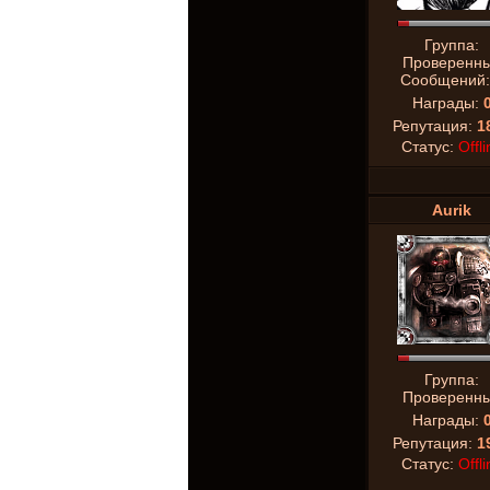
Группа:
Проверенн
Сообщений
Награды:
Репутация:
1
Статус:
Offli
Aurik
Группа:
Проверенн
Награды:
Репутация:
1
Статус:
Offli