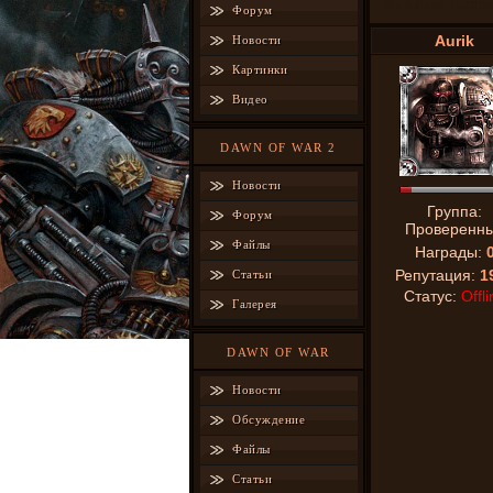
Вольные торго
Форум
Aurik
Новости
Картинки
Видео
DAWN OF WAR 2
Новости
Группа:
Форум
Проверенн
Файлы
Награды:
Репутация:
1
Статьи
Статус:
Offli
Галерея
DAWN OF WAR
Новости
Обсуждение
Файлы
Статьи