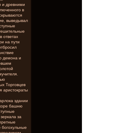
м и древними
ключенного в
 скрываются
тие, выведывал
ступные
утешительные
в ответах
и на пути
отбросил
анствие
ло демона и
евшем
олотой
мучителя.
нью
ных Торговцев
я аристократы
аарлока здании
скоре башню
ступные
зеркала за
апретные
е богохульные
невредимом