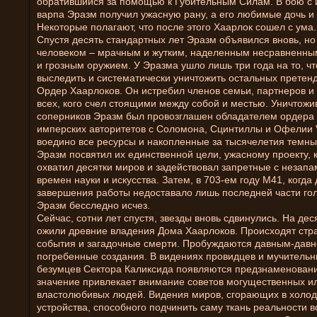
обратившийся за помощью к Губительным Силам. В бою с
варпа Эразм получил ужасную рану, а его любимые дочь и 
Некоторые полагают, что после этого Хаарлок сошел с ума.
Спустя десять стандартных лет Эразм объявился вновь, но
человеком – мрачным и жутким, наделенным несравненны
и грозным оружием. У Эразма ушло лишь три года на то, ч
выследить и систематически уничтожить остальных претен
Ордер Хаарлоков. Он истребил членов семьи, партнеров и
всех, кого счел стоящими между собой и местью. Уничтож
соперников Эразм был провозглашен обладателем ордера
имперских авторитетов с Соломона, Сцинтиллы и Офелии V
воедино все ресурсы и накопленные за тысячелетия темны
Эразм посвятил их единственной цели, ужасному проекту, 
охватил десятки миров и задействовал запретные с незап
времен науки и искусства. Затем, в 703-ем году М41, когда
завершения работы недоставало лишь последней части го
Эразм бесследно исчез.
Сейчас, сотни лет спустя, звезды вновь сдвинулись. На дес
ожили древние владения Дома Хаарлоков. Происходят стр
события и загадочные смерти. Пробуждаются давным-давн
погребенные создания. В видениях провидцев и мучительн
безумцев Сектора Каликсида появляются предзнаменовани
значение привлекает внимание советов могущественных и
властолюбивых людей. Видения миров, сгорающих в холод
устройства, способного подчинить саму ткань реальности в