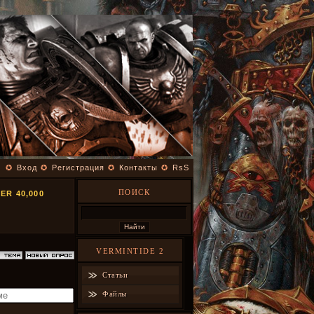
✪
Вход
✪
Регистрация
✪
Контакты
✪
RsS
ПОИСК
R 40,000
VERMINTIDE 2
Статьи
Файлы