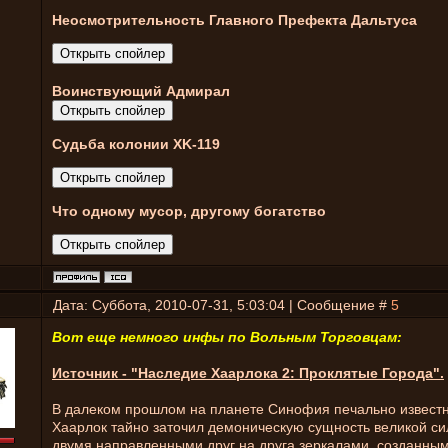
Неосмотрительность Главного Префекта Дальтуса
Воинствующий Адмирал
Судьба колонии XK-119
Что одному мусор, другому богатство
Дата: Суббота, 2010-07-31, 5:03:04 | Сообщение #
5
Вот еще немного инфы по Вольным Торговцам:
Источник - "Наследие Хаарлока 2: Проклятые Города".
В далеком прошлом на планете Синофия печально извест
Хаарлок тайно заточил демоническую сущность великой с
двумя направленными друг на друга зеркалами, созданны