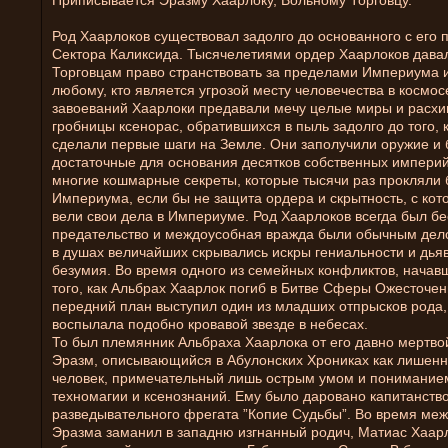
Приписывается Эразму Хаарлоку, Вольному Торговцу.
Род Хаарлоков существовал задолго до основанного с его
Сектора Каликсида. Тысячелетиями ордер Хаарлоков дав
Торговцам право странствовать за пределами Империума и
любому, кто является угрозой месту человечества в космосе
завоеваний Хаарлоки предавали мечу целые миры и расх
гробницы ксенорас, обратившихся в пыль задолго до того, 
сделали первые шаги на Земле. Они заполучили оружие и б
достаточные для основания десятков собственных империй
многие кошмарные секреты, которые тысячи раз прокляли б
Империума, если бы не защита ордера и скрытность, с кот
вели свои дела в Империуме. Род Хаарлоков всегда был б
предательство и междоусобная вражда были обычным дело
в душах величайших скрывались искры гениальности и дья
безумия. Во время одного из семейных конфликтов, начав
того, как Альбрах Хаарлок погиб в Битве Сферы Ожесточен
передний план выступил один из младших отпрысков рода,
воспылала подобно кровавой звезде в небесах.
То был племянник Альбраха Хаарлока от его давно мертво
Эразм, описывающийся в Абулонских Хрониках как лишен
человек, примечательный лишь острым умом и пониманием
техномагии и ксенознаний. Ему было даровано капитанств
разведывательного фрегата ”Копие Судьбы”. Во время ме
Эразма заманил в западню изгнанный родич, Матиас Хаарл