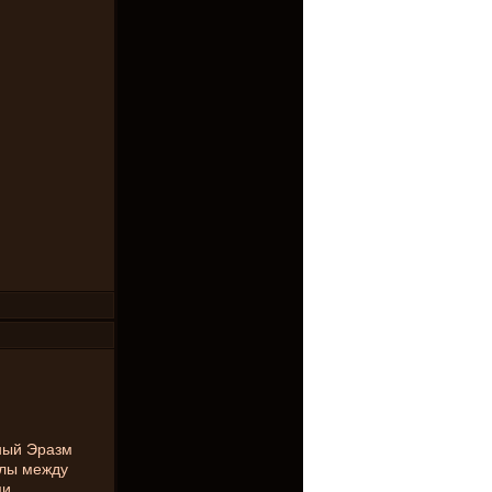
ный Эразм
илы между
ми