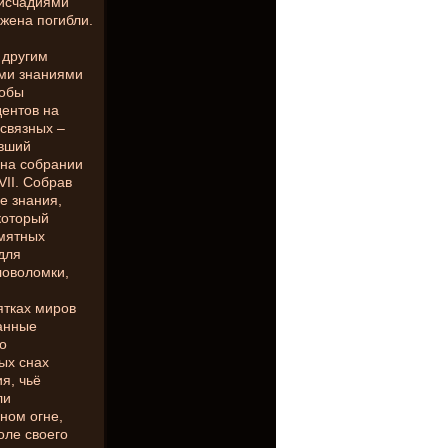
 исчадиями
жена погибли.
 другим
ми знаниями
тобы
дентов на
 связных –
ивший
 на собрании
II. Собрав
е знания,
который
амятных
 для
ловоломки,
ятках миров
анные
о
ых снах
я, чьё
ли
ном огне,
оле своего