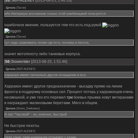
[
55
]
SGT-ALEXEY
[2013-08-25, 1:46:53]
Цитата
(
Tai-on
)
ибо Империум восновном только этой комбинацией пользуется.
ошибочное мнение. пользуется тем что есть под рукой
Цитата
(
Tai-on
)
тут надо сравнивать полки где есть техника и пехота,
значит мотопехоту либо танковые корпуса.
[
56
]
Doomrider
[2013-08-25, 1:51:46]
Цитата
(
SGT-ALEXEY
)
харакорн имеет несколько другое оснащение и все.
Харракон имеет другое предназначение - высадку прямо на линии
фронта в поддержку основных сил. Процент потерь у харраконцев очень
несмешной, и уже тех кто пережил
три
боевых прыжка ховут ветеранами
и награждают малиновыми беретами. Мясо в общем.
Цитата
(
Gross_Darkness
)
А про "Часовой" - он, конечно, быстрый
Не быстрее пехоты.
Цитата
(
SGT-ALEXEY
)
ради таких даже кадианцев отзывают с кадии