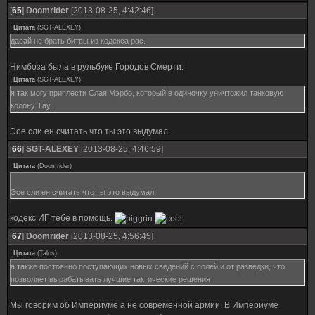
[
65
]
Doomrider
[2013-08-25, 4:42:46]
Цитата
(
SGT-ALEXEY
)
давай не брать битвы из кодекса рас.
Нимбоза была в рульбуке Городов Смерти.
Цитата
(
SGT-ALEXEY
)
я так могу приплести Слая Мэрбо, который в одиночку уничтожил танковую
колону Тау.
Эое сли ен считать что ты это выдумал.
[
66
]
SGT-ALEXEY
[2013-08-25, 4:46:59]
Цитата
(
Doomrider
)
Эое сли ен считать что ты это выдумал.
кодекс ИГ тебе в помощь.
[
67
]
Doomrider
[2013-08-25, 4:56:45]
Цитата
(
Talos
)
а также постоянно поступающих новых сведений с полей и от разведки, что
позволяет вырабатывать лучшие тактические решения
Мы говорим об Империуме а не современной армии. В Империуме