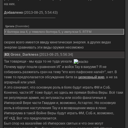
на них.
Добавлено
(2013-08-25, 5:54:43)
---------------------------------------------
Цитата
(
Doomrider
)
У болтера она 4, у тяжелого болтера 5, у импулски 5. RTFM
скорее всего имеется ввиду кинетическая энергия. в других видах
энергии сравнивать эти виды оружия неозможно
[
83
]
Gross_Darkness
[2013-08-25, 5:56:34]
Так товарищи - мы куда то не туда уехали.
Почему вдруг пошли сравнения ИГ и войск Тау в вакууме? Я не
собираюсь разжигать срач на тему "кто кого пафоснее нагнёт", нет. В
теме то предполагается обсуждение битв за
церковный мир
, а не за
аграрный или улей.
А это означает, что основную роль в боях будут играть ФМ и СоБ.
Конечно, части ИГ тоже будут, но здесь же прямая Война Веры. Всё таки
не регулярная армия, но энтузиасты или особо фанатичные в
Имперской Вере части Гвардии и, возможно, Астартес. Но основную
роль в обороне наступления Тау и в возвращении мира в лоно
Империума в такой Войне Веры будут играть ФМ, СоБ и, возможно,
ИГ+КД. Вот что предполагается.
Был спор на вахагейме об Имперских святых и что они могут