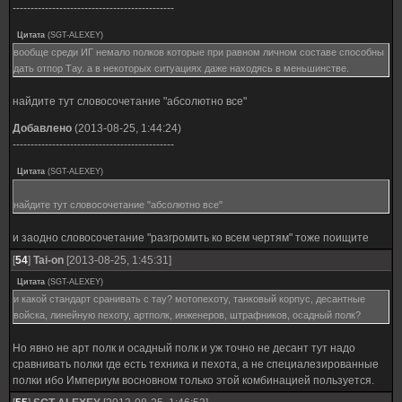
---------------------------------------------
Цитата
(
SGT-ALEXEY
)
вообще среди ИГ немало полков которые при равном личном составе способны
дать отпор Тау. а в некоторых ситуациях даже находясь в меньшинстве.
найдите тут словосочетание "абсолютно все"
Добавлено
(2013-08-25, 1:44:24)
---------------------------------------------
Цитата
(
SGT-ALEXEY
)
найдите тут словосочетание "абсолютно все"
и заодно словосочетание "разгромить ко всем чертям" тоже поищите
[
54
]
Tai-on
[2013-08-25, 1:45:31]
Цитата
(
SGT-ALEXEY
)
и какой стандарт сранивать с тау? мотопехоту, танковый корпус, десантные
войска, линейную пехоту, артполк, инженеров, штрафников, осадный полк?
Но явно не арт полк и осадный полк и уж точно не десант тут надо
сравнивать полки где есть техника и пехота, а не специалезированные
полки ибо Империум восновном только этой комбинацией пользуется.