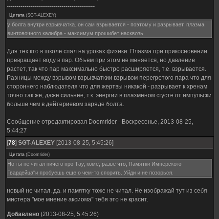
---------------------------------------------
Цитата
(
SGT-ALEXEY
)
у болта внутри взрывчатка. он сам взрывается - поэтому и разрывает. плазма
винтовочного калибра - максимум прошибет насквозь
Для тех кто в школе спал на уроках физики: Плазма при прикосновении
превращает воду в пар. Объем при этом не меняется, но давление
растет, так что пар максимально быстро расширяется, т.е. взрывается.
Разницы между взрывом взрывчаткии взрывом перегретого пара что для
стороннего наблюдателя что для жертвы никакой - разрывает к хренам
точно так же, даже сильнее, т.к. энергии в плазменом сгусте от импульски
больше чем в дейтериевом заряде болта.
Сообщение отредактировал
Doomrider
-
Воскресенье, 2013-08-25,
5:44:27
[
78
]
SGT-ALEXEY
[2013-08-25, 5:45:26]
Цитата
(
Doomrider
)
Но ты не читал ничего про Тау, коме, разве что, Памятки Имперского
Гвардейца"и пробуешь еще о чем-то спорить. Уйди и не позорься.
новый не читал. да. и памятку тоже не читал. Не изображай тут из себя
мистера "мое мнение аксиома" тебя это не красит.
Добавлено
(2013-08-25, 5:45:26)