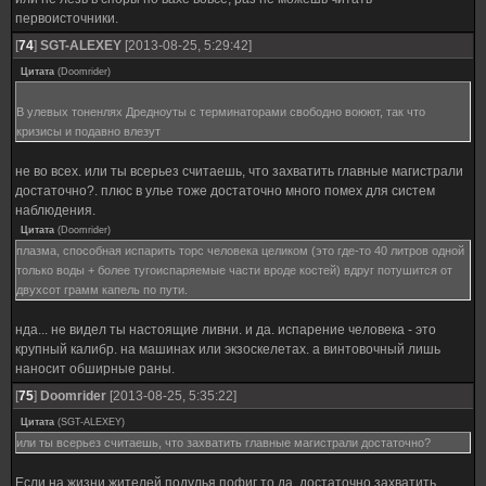
первоисточники.
[
74
]
SGT-ALEXEY
[2013-08-25, 5:29:42]
Цитата
(
Doomrider
)
В улевых тоненлях Дредноуты с терминаторами свободно воюют, так что
кризисы и подавно влезут
не во всех. или ты всерьез считаешь, что захватить главные магистрали
достаточно?. плюс в улье тоже достаточно много помех для систем
наблюдения.
Цитата
(
Doomrider
)
плазма, способная испарить торс человека целиком (это где-то 40 литров одной
только воды + более тугоиспаряемые части вроде костей) вдруг потушится от
двухсот грамм капель по пути.
нда... не видел ты настоящие ливни. и да. испарение человека - это
крупный калибр. на машинах или экзоскелетах. а винтовочный лишь
наносит обширные раны.
[
75
]
Doomrider
[2013-08-25, 5:35:22]
Цитата
(
SGT-ALEXEY
)
или ты всерьез считаешь, что захватить главные магистрали достаточно?
Если на жизни жителей подулья пофиг то да, достаточно захватить