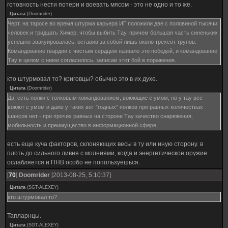
готовность нести потери и воевать мясом - это не одно и то же.
Цитата
(
Doomrider
)
Черт, на таросе во время штурма карьера ИГ положили две с половиной тысячи
человек и тридцать Химер, чтобы выбить Тау, причем большая часть синеньких
успешно эвакуировалась, оставив за собой лишь около трехсот трупов.
Командование гвардии с чистым сердцем назвало это победой, и командование
Тау в целом с ними согласилось, записав этот бой в поражения.
кто штурмовал то? криговцы? обычно это в их духе.
Цитата
(
Doomrider
)
Да, есть полки с толковым командованием, воюющие с умом, но у тау все
воюют с умом и даже у таких вот "годных" полков при равных количествах
шансов нет - при прочих равных на стороне Тау качество снаряжения,
мобильность и преимущество в информационной сфере.
есть еще куча факторов, склоняющих весы в ту или иную сторону. в
плоть до сильного ливня с молниями, когда и энергетическое оружие
ослабляется и ПНВ особо не попользуешься.
[
70
]
Doomrider
[2013-08-25, 5:10:37]
Цитата
(
SGT-ALEXEY
)
кто штурмовал то?
Тапларнцы.
Цитата
(
SGT-ALEXEY
)