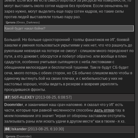
Земли. Если все же есть смысл бороться за ресурсы на поверхности, то
могут выставить около сотни кадров без проблем. Ессли оеньочень по
зарез нужно, могут выделить еще пару сотен кадров, но такие силы
против людей выставляли только пару раз.
Цитата
(
Gross_Darkness
)
Какой будет накал бойни?
Большой. Но больше односторонний - толпы фанатиков не ИГ, боевой
закалки и умения пользоваться укрытиями у них нет, что что рашнуть до
рукопашки невзирая на потери не смогут - слишком много передохнет по
пути, а кто доживет, обосрутся и побегут обратно. или вообще в плен
сдадутся, особенно учитывая сыпящиеся с неба листовками с
обещанием милосердия и бесплатной тушенки. Там ге будут СБ будет
сеча, много потерь с обеих сторон, но СБ обычно слишком мало чтобы в
одиночку вытянуть бой на своих плечах, и с мобильностью у них не
настолкьо хорошо, чтобы видеть в резерве и вовремя укреплять
прохудившеся фронты.
[
87
]
SGT-ALEXEY
[2013-08-25, 6:08:57]
Doomrider
, и заканчивая наш срач напомню. я сказал что у ИГ есть
части, которые при равной численности способны
дать отпор
тау. в
моем понимании это значит "играя от обороны заставили отступить
зализывать раны или искать удачи в другом месте" как в твоем - я хз.
[
88
]
Iskander
[2013-08-25, 6:10:30]
Цитата
(
Doomrider
)