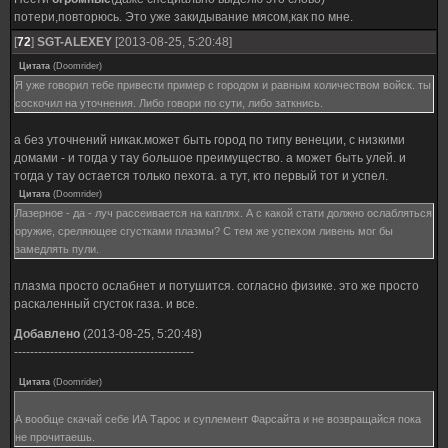
потери,повторюсь. Это уже закидывание мясом,как по мне.
[
72
]
SGT-ALEXEY
[2013-08-25, 5:20:48]
Цитата
(
Doomrider
)
Я уже говорил тебе привести пример с городом и равным количеством войск. ты
соскочил на уточнения. Либо говори по сути, либо заткнись.
а без уточнений никак.может быть город по типу венеции, с низкими
домами - и тогда у тау большое преимущество. а может быть улей. и
тогда у тау остается только пехота. а тут, кто первый тот и успел.
Цитата
(
Doomrider
)
Лазерное - да - луч рассеивается на каплях. А с какой стати должно ослабляться
оружие, среляющее сгустками плазмы? С тем же успехом ливень мог бы
замедлять пули.
плазма просто ослабнет и потушится. согласно физике. это же просто
раскаленный сгусток газа. и все.
Добавлено
(2013-08-25, 5:20:48)
---------------------------------------------
Цитата
(
Doomrider
)
А вообще скачай себе ИА Тарос и суплемент Фарсайта и не возвращайся пока
не прочитаешь.