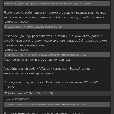
есть еще куча факторов, склоняющих весы в ту или иную сторону
Я уже говорил тебе привести пример с городом и равным количеством
войск. ты соскочил на уточнения. Либо говори по сути, либо заткнись.
Цитата
(
SGT-ALEXEY
)
когда и энергетическое оружие ослабляется
Лазерное - да - луч рассеивается на каплях. А с какой стати должно
ослабляться оружие, среляющее сгустками плазмы? С тем же успехом
ливень мог бы замедлять пули.
Цитата
(
SGT-ALEXEY
)
готовность нести потери и воевать мясом - это не одно и то же.
А вот готовность нести
огромные
потери - да.
А вообще скачай себе ИА Тарос и суплемент Фарсайта и не
возвращайся пока не прочитаешь.
Сообщение отредактировал
Doomrider
-
Воскресенье, 2013-08-25,
5:14:05
[
71
]
Iskander
[2013-08-25, 5:12:53]
Цитата
(
SGT-ALEXEY
)
готовность нести потери и воевать мясом - это не одно и то же.
Нести
огромные
(даже специально выделю это слово)