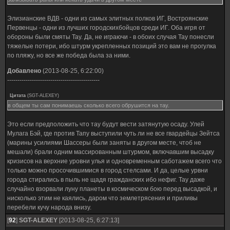
Элизианские ВДВ - одни из самых элитных полков ИГ, Востроянские
Первенцы - одни из лучших городскихбойцов среди ИГ. Оба игря от
обороны были смяты Тау. Да, не играючи - в обоих случая Тау понесли
тяжелые потери, ибо штурм укрепленных позиций это вам не прогулка
по пляжу, но все же победа была за ними.
Добавлено
(2013-08-25, 6:22:00)
---------------------------------------------
Цитата
(
SGT-ALEXEY
)
в общем ты сам понимаешь сколько всего обрушится на тау.
Это если предположить что тау будут вести затянутую осаду. Улей
Мулага Бэй, где против Тапу выступили чуть ли не все гвардейцы Зейтса
(марины усилиями Шассеры были заняты в другом месте, чтоб не
мешали) брали одним массированным штурмом, включавшим высадку
кризисов на верхние уровни улья и одновременным саботажем всего что
только можно просочившимися в город стелсами. И да, целые урвни
города стирались в пыль не щадя гражданских ибо нефиг. Тау даже
случайно взорвали луну планеты в космическом бою перед высадкой, и
нисколько этим не каялись, даром что землетрясения и приливы
перебели кучу народа внизу.
[
92
]
SGT-ALEXEY
[2013-08-25, 6:27:13]