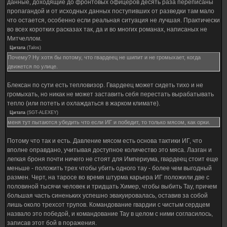
данные, доходящие до фронтовых офицеров десять раза переписаны
пропагандой и от исходных данных поступивших от разведки там мало
что остается, особенно если реальная ситуация не лучшая. Практически
во всех коротких расказах так, да и во многих романах, написаных не
Митчеллом.
Цитата
(
Talos
)
Почему? Ну хотя бы потому, что гвардеец не шипит и не громыхает, когда
движется по улице.
Блексан по сути есть тепловизор. Гвардеец может сидеть тихо и не
громыхать, но никак не может заставить себя перестать вырабатывать
тепло (или потеть и охлаждаться в жарком климате).
Цитата
(
SGT-ALEXEY
)
меня тут пытаются убедить что если ИГ и победит, то только мясом, как орки.
Потому что так и есть. Давление мясом есть основа тактики ИГ, что
вполне оправдано, учитывая доступное количество это мяса. Лазган и
легкая броня почти ничего не стоят для Империума, гвардеец стоит еще
меньше - положить трех чтобы убить одного тау - более чем выгодный
размен. Черт, на таросе во время штурма карьера ИГ положили две с
половиной тысячи человек и тридцать Химер, чтобы выбить Тау, причем
большая часть синеньких успешно эвакуировалась, оставив за собой
лишь около трехсот трупов. Командование гвардии с чистым сердцем
назвало это победой, и командование Тау в целом с ними согласилось,
записав этот бой в поражения.