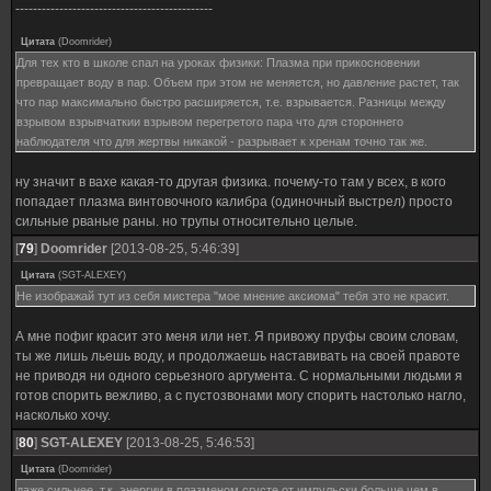
---------------------------------------------
Цитата
(
Doomrider
)
Для тех кто в школе спал на уроках физики: Плазма при прикосновении
превращает воду в пар. Объем при этом не меняется, но давление растет, так
что пар максимально быстро расширяется, т.е. взрывается. Разницы между
взрывом взрывчаткии взрывом перегретого пара что для стороннего
наблюдателя что для жертвы никакой - разрывает к хренам точно так же.
ну значит в вахе какая-то другая физика. почему-то там у всех, в кого
попадает плазма винтовочного калибра (одиночный выстрел) просто
сильные рваные раны. но трупы относительно целые.
[
79
]
Doomrider
[2013-08-25, 5:46:39]
Цитата
(
SGT-ALEXEY
)
Не изображай тут из себя мистера "мое мнение аксиома" тебя это не красит.
А мне пофиг красит это меня или нет. Я привожу пруфы своим словам,
ты же лишь льешь воду, и продолжаешь наставивать на своей правоте
не приводя ни одного серьезного аргумента. С нормальными людьми я
готов спорить вежливо, а с пустозвонами могу спорить настолько нагло,
насколько хочу.
[
80
]
SGT-ALEXEY
[2013-08-25, 5:46:53]
Цитата
(
Doomrider
)
даже сильнее, т.к. энергии в плазменом сгусте от импульски больше чем в