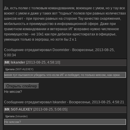
Да, есть полки с толковым командованием, воюющие с умом, но у тау все
воюют с умом и даже у таких вот "годных" полков при равных количествах
шансов нет - при прочих равных на стороне Тау качество снаряжения,
мобильность и преимущество в информационной сфере. Даже при
грамотном командовании и ветеранах ИГ всеравно нужно численное
преимущество - не 10к1 как при дебилах-аристократах в офицерье,
умеющих только в зерграш, но хотя бы 2 к 1
Сообщение отредактировал
Doomrider
-
Воскресенье, 2013-08-25,
5:00:34
[
68
]
Iskander
[2013-08-25, 4:58:10]
Цитата
(
SGT-ALEXEY
)
меня тут пытаются убедить что если ИГ и победит, то только мясом, как орки.
Не мясом?
Сообщение отредактировал
Iskander
-
Воскресенье, 2013-08-25, 4:58:21
[
69
]
SGT-ALEXEY
[2013-08-25, 5:06:05]
Цитата
(
Iskander
)
Не мясом?