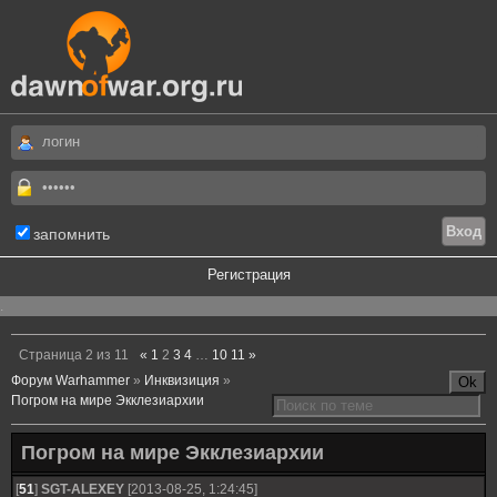
запомнить
Регистрация
.
Страница
2
из
11
«
1
2
3
4
…
10
11
»
Форум Warhammer
»
Инквизиция
»
Погром на мире Экклезиархии
Погром на мире Экклезиархии
[
51
]
SGT-ALEXEY
[2013-08-25, 1:24:45]