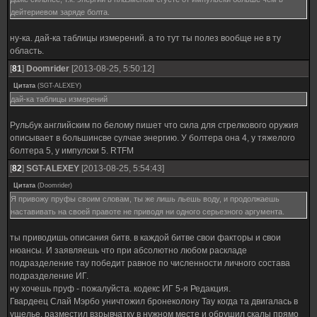
дейтериевом заряде болта.
ну-ка. дай-ка таблицы измерений. а то тут ты полез вообще не в ту
область.
[
81
]
Doomrider
[2013-08-25, 5:50:12]
Цитата
(
SGT-ALEXEY
)
дай-ка таблицы измерений
Рульбук английским по белому пишет что сила для стрелкового оружия
описывает в большинсве сулчае энергию. У болтера она 4, у тяжелого
болтера 5, у импулски 5. RTFM
[
82
]
SGT-ALEXEY
[2013-08-25, 5:54:43]
Цитата
(
Doomrider
)
Я привожу пруфы своим словам, ты же лишь льешь воду, и продолжаешь
наставивать на своей правоте не приводя ни одного серьезного аргумента.
ты приводишь описания битв. в каждой битве свои факторы и свои
нюансы. И заявляешь что при абсолютно любом раскладе
подразделение тау победит равное по численности личного состава
подразделение ИГ.
ну хочешь пруф - пожалуйста. кодекс ИГ 5-я Редакция.
Гвардеец Слай Мэрбо уничтожил бронеколону Тау когда та двигалась в
ущелье. разместил взрывчатку в нужном месте и обрушил скалы прямо