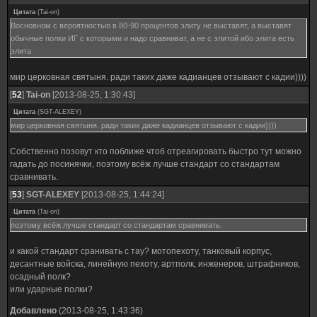
Цитата
(
Tai-on
)
Восновном с вероятностью в 80-90 процентов элиту не выставят, а выставят
обычные полки ИГ с которыми и надо сравниват, а не с элитой ибо элита есть
элита
мир церковная святыня. ради таких даже кадианцев отзывают с кадии))))
[
52
]
Tai-on
[2013-08-25, 1:30:43]
Цитата
(
SGT-ALEXEY
)
мир церковная святыня. ради таких даже кадианцев отзывают с кадии))))
Собственно позовут кто поближе чтоб отреагировать быстро тут можно
гадать до посинячки, поэтому всёж лучше стандарт со стандартам
сравнивать.
[
53
]
SGT-ALEXEY
[2013-08-25, 1:44:24]
Цитата
(
Tai-on
)
поэтому всёж лучше стандарт со стандартам сравнивать.
и какой стандарт сранивать с тау? мотопехоту, танковый корпус,
десантные войска, линейную пехоту, артполк, инженеров, штрафников,
осадный полк?
или ударные полки?
Добавлено
(2013-08-25, 1:43:36)