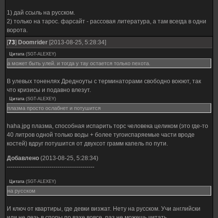
1) дай ссыль на русском.
2) только на тарос. фарсайт - рассовая литература, а там всегда в одни
ворота.
[
73
]
Doomrider
[2013-08-25, 5:28:34]
Цитата
(
SGT-ALEXEY
)
а может быть улей. и тогда у тау остается только пехота.
В улевых тоненлях Дредноуты с терминаторами свободно воюют, так
что кризисы и подавно влезут.
Цитата
(
SGT-ALEXEY
)
плазма просто ослабнет и потушится
haha.jpg плазма, способная испарить торс человека целиком (это где-то
40 литров одной только воды + более тугоиспаряемые части вроде
костей) вдруг потушится от двухсот грамм капель по пути.
Добавлено
(2013-08-25, 5:28:34)
---------------------------------------------
Цитата
(
SGT-ALEXEY
)
на русском
И ключ от квартиры, где девки визжат. Нету на русском. Учи английски
или не лезь в споры по вахе вовсе, раз не можешь читать