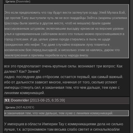
Цитата
(
Doomrider
)
Это если предположить что тау будут вести затянутую осаду. Улей Мулага Бэй,
где против Тапу выступили чуть ли не все гвардейцы Зейтса (марины усилиями
Шассеры были заняты в другом месте, чтоб не мешали) брали одним
массированным штурмом, включавшим высадку кризисов на верхние уровни
улья и одновременным саботажем всего что только можно просочившимися в
город стелсами. И да, целые урвни города стирались в пыль не щадя
гражданских ибо нефиг. Тау даже случайно взорвали луну планеты в
космическом бою перед высадкой, и нисколько этим не каялись, даром что
землетрясения и приливы перебели кучу народа внизу.
все это предполагает очень крупные силы. возникает три вопрос: Как
далеко? Как? Зачем?
ладно. последние два отбросим. остается первый, как самый важный.
ибо от дальности зависит многое, начиная от того, сколько успеют
имперцы стянуть сил. и заканчивая тем, что чем дальше, тем хуже с
линиями коммуникаций.
[
93
]
Doomrider
[2013-08-25, 6:35:39]
Цитата
(
SGT-ALEXEY
)
и заканчивая тем, что чем дальше, тем хуже с линиями коммуникаций.
У имперцев в области Империи Тау с коммуникациями дела не сильно
лучше, т.к. астрономикон там весьма слабо светит и сигналы/коабли