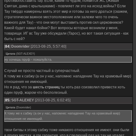
противопоставить Тау. Если, каким то чудом, появится ЖС (Живая
Святая, дама с крылышками) - повлияет ли это на исход войны? Если
Тау твёрдо намерены взять этот мир и готовы за него драться (скажем,
стратегически важное местоположение или залежи чего то очень
важного для Тау) - что они могут выставить против сил церковников?
Какой будет накал бойни? Вот вопросы которые возникли у меня,
товарищи. ИГ вс Тау уже обсуждали (Тарос), но вот такая ситуация - как
быть с ней?
[
84
]
Doomrider
[2013-08-25, 5:57:40]
Цитата
(
SGT-ALEXEY
)
ну хочешь пруф - пожалуйста.
Случай не просто частный а суперчастный.
К тому же к сабжу (а он у нас, напомню: нападение Тау на храмовый мир)
отношения не имеющий.
Но я рад, что за
шесть страниц
ты хоть раз соизволил привести хоть
один пруф, жаром что бесполезный.
[
85
]
SGT-ALEXEY
[2013-08-25, 6:02:45]
Цитата
(
Doomrider
)
К тому же к сабжу (а он у нас, напомню: нападение Тау на храмовый мир)
отношения не имеющий.
твои битвы к этому сабжу тоже никакого отношения не имеют. они были
в других местах. и где гарантия, что в следющий раз на тау не упадет