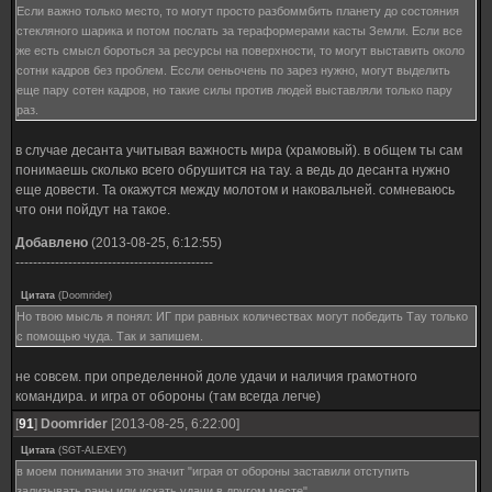
Если важно только место, то могут просто разбоммбить планету до состояния
стекляного шарика и потом послать за тераформерами касты Земли. Если все
же есть смысл бороться за ресурсы на поверхности, то могут выставить около
сотни кадров без проблем. Ессли оеньочень по зарез нужно, могут выделить
еще пару сотен кадров, но такие силы против людей выставляли только пару
раз.
в случае десанта учитывая важность мира (храмовый). в общем ты сам
понимаешь сколько всего обрушится на тау. а ведь до десанта нужно
еще довести. Та окажутся между молотом и наковальней. сомневаюсь
что они пойдут на такое.
Добавлено
(2013-08-25, 6:12:55)
---------------------------------------------
Цитата
(
Doomrider
)
Но твою мысль я понял: ИГ при равных количествах могут победить Тау только
с помощью чуда. Так и запишем.
не совсем. при определенной доле удачи и наличия грамотного
командира. и игра от обороны (там всегда легче)
[
91
]
Doomrider
[2013-08-25, 6:22:00]
Цитата
(
SGT-ALEXEY
)
в моем понимании это значит "играя от обороны заставили отступить
зализывать раны или искать удачи в другом месте"