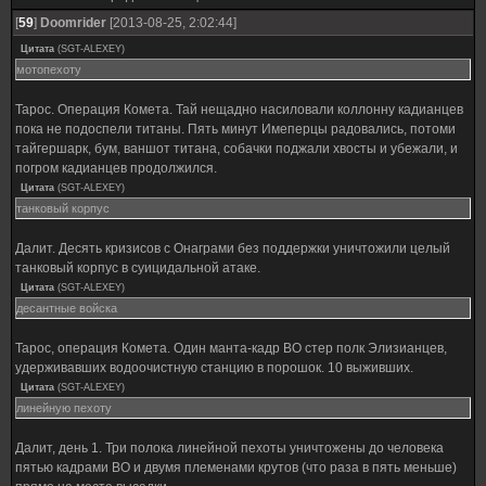
[
59
]
Doomrider
[2013-08-25, 2:02:44]
Цитата
(
SGT-ALEXEY
)
мотопехоту
Тарос. Операция Комета. Тай нещадно насиловали коллонну кадианцев
пока не подоспели титаны. Пять минут Имеперцы радовались, потоми
тайгершарк, бум, ваншот титана, собачки поджали хвосты и убежали, и
погром кадианцев продолжился.
Цитата
(
SGT-ALEXEY
)
танковый корпус
Далит. Десять кризисов с Онаграми без поддержки уничтожили целый
танковый корпус в суицидальной атаке.
Цитата
(
SGT-ALEXEY
)
десантные войска
Тарос, операция Комета. Один манта-кадр ВО стер полк Элизианцев,
удерживавших водоочистную станцию в порошок. 10 выживших.
Цитата
(
SGT-ALEXEY
)
линейную пехоту
Далит, день 1. Три полока линейной пехоты уничтожены до человека
пятью кадрами ВО и двумя племенами крутов (что раза в пять меньше)