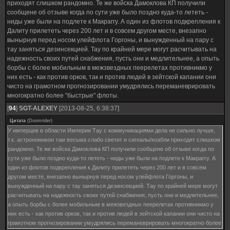
приходят слишком рандомно. Те же войска Дамоклова КП получили
сообщене об отзыве когда по сути уже было поздно куда-то лететь -
ниды уже были на подлете к Макраггу. А один из флотов подкрепления к
Далиту прилететь через 200 лет и в совсем другом месте, внезапно
вынырнув перед носом улейфлота Горгоны, и вынужденный на пару с
тау заняться дезинсекцией. Тау по крайней мере могут расчитывать на
надежность своих путей снабжения, пусть они и медлительнее, а опыть
борбы с более мобильным в межзвездных пеерелетах противникмо у
них есть - как против орков, так и против людей в зейтской капании они
чисто на грамотном прогнозировании умудрялись переманеврировать
многократно более "быстрые" флоты.
[
94
]
SGT-ALEXEY
[2013-08-25, 6:38:37]
Цитата
(
Doomrider
)
У имперцев в области Империи Тау с коммуникациями дела не сильно лучше,
т.к. астрономикон там весьма слабо светит и сигналы/коабли приходят слишком
рандомно. Те же войска Дамоклова КП получили сообщене об отзыве когда по
сути уже было поздно куда-то лететь - ниды уже были на подлете к Макраггу. А
один из флотов подкрепления к Далиту прилететь через 200 лет и в совсем
другом месте, внезапно вынырнув перед носом улейфлота Горгоны, и
вынужденный на пару с тау заняться дезинсекцией. Тау по крайней мере могут
расчитывать на надежность своих путей снабжения, пусть они и медлительнее,
а опыть борбы с более мобильным в межзвездных пеерелетах противникмо у
них есть - как против орков, так и против людей в зейтской капании они чисто на
грамотном прогнозировании умудрялись переманеврировать многократно более