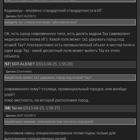
Кадианцы - апофеоз стандартной стандартности в ИГ.
Цитата
(
SGT-ALEXEY
)
найдите тут словосочетание "абсолютно все"
ОК, есть город современного типа, есть десять кадров Тау (эквивалент
недесантного полка ИГ). Какой полк может 1к1 удержать город под
атакой Тау? Альтерантивно есть промышленный объект в чистом поле и
один кадр Тау - какой десантный полк может выбить Тау из этого
объекта.
[
57
]
SGT-ALEXEY
[2013-08-25, 1:55:20]
Цитата
(
Doomrider
)
Какой полк может 1к1 удержать город под атакой Тау?
современного кому? столица, провинциальный городок, или вообще
улей?
плюс местность, на которой расположен город.
[
58
]
Tai-on
[2013-08-25, 1:56:27]
Цитата
(
SGT-ALEXEY
)
ошибочное мнение. пользуется тем что есть под рукой
Восновнов смесь специализированые полки годны только для
выполнения определённых целей.