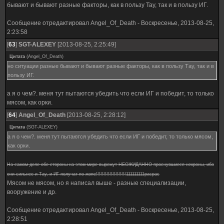
бывают и бывают разные факторы, как в пользу Тау, так и в пользу ИГ.
Сообщение отредактировал
Angel_Оf_Death
-
Воскресенье, 2013-08-25,
2:23:58
[
63
]
SGT-ALEXEY
[2013-08-25, 2:25:49]
Цитата
(
Angel_Оf_Death
)
но ситуации разные бывают и бывают разные факторы, как в пользу Тау, так и в
пользу ИГ.
а я о чем?. меня тут пытаются убедить что если ИГ и победит, то только
мясом, как орки.
[
64
]
Angel_Оf_Death
[2013-08-25, 2:28:12]
Цитата
(
SGT-ALEXEY
)
а я о чем?. меня тут пытаются убедить что если ИГ и победит, то только мясом,
как орки.
На самом деле обе стороны на этом мире вырежут НЕОЖИДАННО проснувшиеся некроны, ибо
они сильнее и Тау, и ИГ получат по жопе!!!!!!!!!!!!!!!!!!!!111111111расрас
Мясом не мясом, но я написал выше - разные специализации,
вооружение и др.
Сообщение отредактировал
Angel_Оf_Death
-
Воскресенье, 2013-08-25,
2:28:51