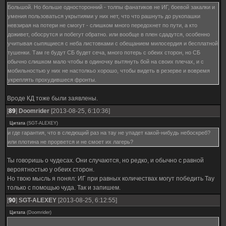
Большой. Но больше односторонний - толпы фанатиков не ИГ, боевой закалки и
умения пользоваться укрытиями у них нет, что что рашнуть до рукопашки
невзирая на потери не смогут - слишком много передохнет по пути, а кто
доживет, обосрутся и побегут обратно. или вообще в плен сдадутся, особенно
учитывая сыпящиеся с неба листовками с обещанием милосердия и бесплатной
тушенки. Там ге будут СБ будет сеча, много потерь с обеих сторон, но СБ
обычно слишком мало чтобы в одиночку вытянуть бой на своих плечах, и с
мобильностью у них не настолкьо хорошо, чтобы видеть в резерве и вовремя
укреплять прохудившеся фронты.
Вроде КД тоже были заявлены.
[
89
]
Doomrider
[2013-08-25, 6:10:36]
Цитата
(
SGT-ALEXEY
)
и где гарантия, что в следющий раз на тау не упадет какой-нибудь небоскреб?
или плотина не прорвется и не смоет их лагерь?
Ты говоришь о чудесах. Они случаются, но редко, и обычно с равной
вероятностью у обеих сторон.
Но твою мысль я понял: ИГ при равных количествах могут победить Тау
только с помощью чуда. Так и запишем.
[
90
]
SGT-ALEXEY
[2013-08-25, 6:12:55]
Цитата
(
Doomrider
)