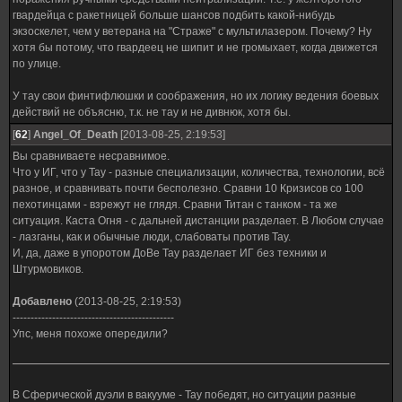
гвардейца с ракетницей больше шансов подбить какой-нибудь
экзоскелет, чем у ветерана на "Страже" с мультилазером. Почему? Ну
хотя бы потому, что гвардеец не шипит и не громыхает, когда движется
по улице.
У тау свои финтифлюшки и соображения, но их логику ведения боевых
действий не объясню, т.к. не тау и не дивнюк, хотя бы.
[
62
]
Angel_Оf_Death
[2013-08-25, 2:19:53]
Вы сравниваете несравнимое.
Что у ИГ, что у Тау - разные специализации, количества, технологии, всё
разное, и сравнивать почти бесполезно. Сравни 10 Кризисов со 100
пехотинцами - взрежут не глядя. Сравни Титан с танком - та же
ситуация. Каста Огня - с дальней дистанции разделает. В Любом случае
- лазганы, как и обычные люди, слабоваты против Тау.
И, да, даже в упоротом ДоВе Тау разделает ИГ без техники и
Штурмовиков.
Добавлено
(2013-08-25, 2:19:53)
---------------------------------------------
Упс, меня похоже опередили?
В Сферической дуэли в вакууме - Тау победят, но ситуации разные