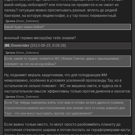
какой-нибудь небоскреб? или плотина не прорвется и не смоет их
лагерь? ситуации можно просчитывать разные. вплоть до редкой
бактерии, на которую людям пофиг, а у тау понос перманентный.
Цитата
(
Gross_Darkness
)
Какой будет накал бойни?
военный термин мясорубка тебе знаком?
[
86
]
Doomrider
[2013-08-25, 6:08:28]
Цитата
(
Gross_Darkness
)
Если, каким то чудом, появится ЖС (Живая Святая, дама с крылышками) -
повлияет ли это на исход войны?
Ну, поднимет мораль защитникам, что для голодранцев ФМ
немаловажно, особенно в условиях усиленной пропаганды Тау, но в
остальном не сильно поможет - ЖС не машина смети, и чудеса ее в
наступательном смысле эффективны только против демонов и хаоситов.
Цитата
(
Gross_Darkness
)
Если Тау твёрдо намерены взять этот мир и готовы за него драться (скажем,
стратегически важное местоположение или залежи чего то очень важного для
Тау) - что они могут выставить против сил церковников?
Если важно только место, то могут просто разбоммбить планету до
состояния стекляного шарика и потом послать за тераформерами касты