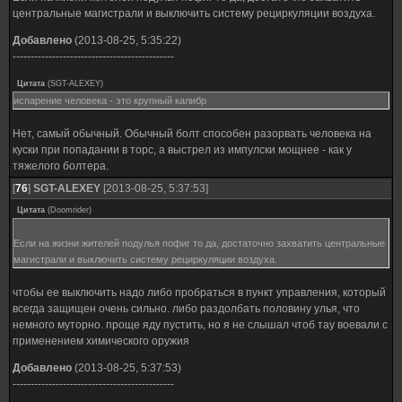
центральные магистрали и выключить систему рециркуляции воздуха.
Добавлено
(2013-08-25, 5:35:22)
---------------------------------------------
Цитата
(
SGT-ALEXEY
)
испарение человека - это крупный калибр
Нет, самый обычный. Обычный болт способен разорвать человека на
куски при попадании в торс, а выстрел из импулски мощнее - как у
тяжелого болтера.
[
76
]
SGT-ALEXEY
[2013-08-25, 5:37:53]
Цитата
(
Doomrider
)
Если на жизни жителей подулья пофиг то да, достаточно захватить центральные
магистрали и выключить систему рециркуляции воздуха.
чтобы ее выключить надо либо пробраться в пункт управления, который
всегда защищен очень сильно. либо раздолбать половину улья, что
немного муторно. проще яду пустить, но я не слышал чтоб тау воевали с
применением химического оружия
Добавлено
(2013-08-25, 5:37:53)
---------------------------------------------