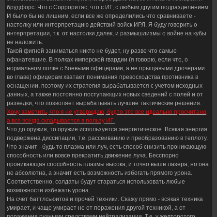
брудфорс. Что с Сорроритас, что с ИГ, с любым другим подразделением.
И было бы не лишним, если все же определились что сравниваете -
настолку или интерпретацию действий войск ИРЛ. Я буду говорить о
интерпретации, т.к. от настолки далек, и размышлизмы о войне на кубы
не наложить.
Такой фигней заниматься никто не будет, ну разве что самые
офанатевшие. В полках имперской гвардии (я говорю, если что, о
нормальном полке с боевыми офицерами, а не прыщавыми дрочерами
во главе) офицерам хватает понимания превосходства противника в
оснащении, поэтому их стратегия вырабатывается с учетом исходных
данных, а также постоянно поступающих новых сведений с полей и от
разведки, что позволяет вырабатывать лучшие тактические решения.
Хочу заметить, что я не утверждаю, будто это все идеально просчитано,
а все всегда складывается в пользу ИГ.
Что до оружия, то оружие используется энергетическое. Всякая энергия
подвержена диссипации, т.е. рассеиванию и преобразованию в теплоту.
Что значит - будь то плазма или луч, есть способ снизить проникающую
способность или вовсе прекратить движение луча. Бесспорно
проникающая способность плазмы высока, и точно выше лазера, но она
не абсолютна, а значит есть возможность избегать прямого урона.
Соответственно, солдаты будут стараться использовать любые
возможности избежать урона.
На счет баттлсьюитов и прочей техники. Скажу прямо - всякая техника
умирает, и чаще умирает не от поражения другой техникой, а от
поражения ручными средствами нейтрализации. Т.е. у желторотого