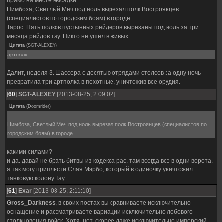
прямо на месте высадки.
Нимбоза, Светлый Меч под ноль вырезал полк Востроянцев
(специалистов по городским боям) в городе
Тарос. Пять полков пустынных рейдеров вырезаны под ноль за три
месяца рейдов тау. Никто не ушел в живых.
Цитата
(
SGT-ALEXEY
)
артполк
Далит, неделя 3. Шассера с десятью отрядами стелсов за одну ночь
превратила три артполка в пехотные, уничтожив все орудия.
[
60
]
SGT-ALEXEY
[2013-08-25, 2:09:02]
Цитата
(
Doomrider
)
Нимбоза, Светлый Меч под ноль вырезал полк Востроянцев (специалистов по
городским боям) в городе
какими силами?
и да. давай не брать битвы из кодекса рас. там всегда все в одни ворота.
я так могу приплести Слая Мэрбо, который в одиночку уничтожил
танковую колону Тау.
[
61
]
Exar
[2013-08-25, 2:11:10]
Gross_Darkness
, в своих постах вы сравниваете исключительно
оснащение и рассматриваете вариации исключительно лобового
столкновения войск. Хотя, нет, скорее даже исключительно имперский