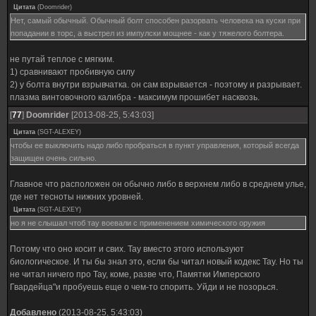
Цитата
(
Doomrider
)
Нет, самый обычный. Обычный болт способен разорвать человека на куски при
попадании в торс, а выстрел из импулски мощнее - как у тяжелого болтера.
не путай теплое с мягким.
1) сравнивают пробивную силу
2) у болта внутри взрывчатка. он сам взрывается - поэтому и разрывает.
плазма винтовочного калибра - максимум прошибет насквозь.
[
77
]
Doomrider
[2013-08-25, 5:43:03]
Цитата
(
SGT-ALEXEY
)
чтобы ее выключить надо либо пробраться в пункт управления, который всегда
защищен очень сильно.
Главное что расположен он обычно либо в верхнем либо в среднем улье,
где нет тесноты нижних уровней.
Цитата
(
SGT-ALEXEY
)
но я не слышал чтоб тау воевали с применением химического оружия
Потому что оно косит и свих. Тау вместо этого используют
биологическое. И ты бы знал это, если бы читал новый кодекс Тау. Но ты
не читал ничего про Тау, коме, разве что, Памятки Имперского
Гвардейца"и пробуешь еще о чем-то спорить. Уйди и не позорься.
Добавлено
(2013-08-25, 5:43:03)