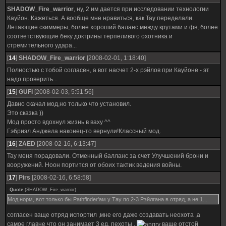
SHADOW_Fire_warrior
, ну, 2 им дается при исследовании технологии
Кауйон. Кажеться. А вообще мне нравиться, как Тау переделали.
Летающие скиммеры, более хороший баланс между крутами и фв, более
соответствующие беку доктрины терпеливого охотника и
стремительного удара...
[
14
]
SHADOW_Fire_warrior
[2008-02-01, 1:18:40]
Полностью с тобой согласен, а вот насчет 2-х рэйлов при Кауйоне - эт
надо проверить...
[
15
]
GUFI
[2008-02-03, 5:51:56]
Давно скачал мод,но только что установил.
Это сказка ))
Мод просто вдохнул жизнь в ваху ^^
Гэбриэл Анджела наконец-то вернули!Классный мод.
[
16
]
ZAED
[2008-02-16, 6:13:47]
Тау меня порадовали. Отменный балланс за счет Улучшений брони и
вооружений. Ноон портится от обоих тактик ведения войны.
[
17
]
Pirs
[2008-02-16, 6:58:58]
Quote
(
SHADOW_Fire_warrior
)
Мод норм, вот только бы Pathfinder'aм у Тау по 2-3 Рэйлгана в отряд, а не 1...
согласен ваще отряд испортил ,мне его даже создавать неохота ,а
самое главне что он занимает 3 ед. пехоты ,
ваще отстой