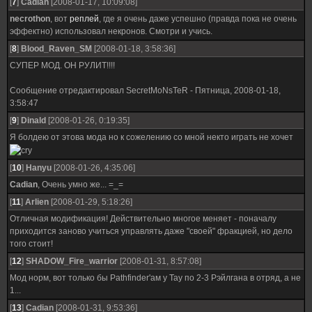
[
7
]
Cadian
[2008-01-17, 10:09:08]
necrothon
, вот
реплей
, где я очень даже успешно (правда пока не очень
эффектно) использовал некронов. Смотри и учись.
[
8
]
Blood_Raven_SM
[2008-01-18, 3:58:36]
СУПЕР МОД. ОН РУЛИТ!!!!
Сообщение отредактировал
SecretMoNsTeR
-
Пятница, 2008-01-18,
3:58:47
[
9
]
Dinald
[2008-01-26, 0:19:35]
Я болдею от этова мода но к сожелению со мной некто играть не хочет
[
10
]
Hanyu
[2008-01-26, 4:35:06]
Cadian
, Очень умно же... =_=
[
11
]
Arlien
[2008-01-29, 5:18:26]
Отличная модификация! Действительно многое меняет - поначалу
приходится заново учиться управлять даже "своей" фракцией, но дело
того стоит!
[
12
]
SHADOW_Fire_warrior
[2008-01-31, 8:57:08]
Мод норм, вот только бы Pathfinder'aм у Тау по 2-3 Рэйлгана в отряд, а не
1...
[
13
]
Cadian
[2008-01-31, 9:53:36]