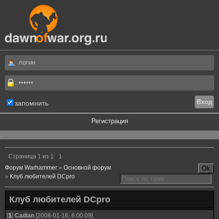
запомнить
Регистрация
.
Страница
1
из
1
1
Форум Warhammer
»
Основной форум
»
Клуб любителей DCpro
Клуб любителей DCpro
[
1
]
Cadian
[2008-01-16, 6:00:09]