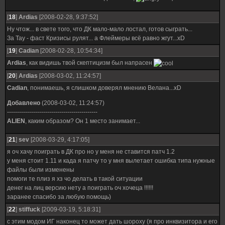
[
18
]
Ardias
[2008-02-28, 9:37:52]
Ну чтож... в свете того, что ДК мало-мало лостал, готов сыграть...
За Тау - фаст Кризисы рулят... а Флеймеры всё равно жгут...xD
[
19
]
Cadian
[2008-02-28, 10:54:34]
Ardias
, как видишь твой скептицизм был напрасен
[
20
]
Ardias
[2008-03-02, 11:24:57]
Cadian
, понимаешь, я слишком доверял мнению Велана...xD
Добавлено
(2008-03-02, 11:24:57)
---------------------------------------------
ALIEN
, каким образом? Он 1 место занимает...
[
21
]
sev
[2008-03-29, 4:17:05]
я оч хачу поиграть в ДК про но у меня не ставится патч 1.2
у меня стоит 1.11 и када я патчу то у мня вылетает ошибка типа нужные
файлы были изменены
помоги те плиз я хз чо делать в такой ситуации
денег на лиц версию нету а поиграть оч хочеца !!!!!!
заранее спасибо за любую помощь)
[
22
]
stiffuck
[2009-03-19, 5:18:31]
с этим модом ИГ наконец то может дать шороху (я про инквизитора и его