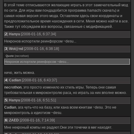
В этой теме отписываются желающие играть в этот замечательный мод
по сети. Для игры вам пондадобится программа hamachi скачать) и
самая новая версия этого мода. Оставляем здесь свои координаты и
предположительное время нахождения в сети. Меня можно найти в асе.
Также тут обсуждаем все вопросы, связанные с модификацией.
[
2
]
Hanyu
[2008-01-16, 6:37:34]
Некронов испортили реинфорсом ~desu...
[
3
]
Wol@nd
[2008-01-16, 6:38:18]
Quote
(
necrothon
)
Некронов испортили реинфорсом ~desu...
ничо, жить можна.
[
4
]
Cadian
[2008-01-16, 6:43:37]
necrothon
, это просто изменило их стиль игры. Теперь они самая
требовательная к микроконтролю раса, но играть за них вполне можно.
[
5
]
Hanyu
[2008-01-16, 6:51:51]
Cadian
, ага чуть-что на базу, или хана всем юнитам ~desu. Это не
микроконтроль а идиотизм ~desu.
[
6
]
ZAED
[2008-01-16, 7:14:39]
Мне некроный компы не радуют.Они эти точечки в миг находят.