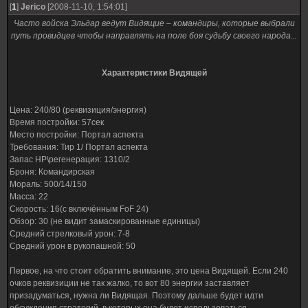
[
1
]
Jerico
[2008-11-10, 1:54:01]
Часто войска Эльдар ведут Видящие – командиры, которые выбрали
путь провидцев чтобы направлять на поле боя судьбу своего народа...
Характеристики Видящей
Цена: 240/80 (реквизиция/энергия)
Время постройки: 57сек
Место постройки: Портал аспекта
Требования: Тир 1/ Портал аспекта
Запас HP\регенерация: 1310/2
Броня: Командирская
Мораль: 500/14/150
Масса: 22
Скорость: 16(с включённым FoF 24)
Обзор: 30 (не видит замаскированные единицы)
Средний стрелковый урон: 7-8
Средний урон в рукопашной: 50
Первое, на что стоит обратить внимание, это цена Видящей. Если 240
очков реквизиции не так жалко, то вот 80 энергии заставляет
призадуматься, нужна ли Видящая. Поэтому дальше будет идти