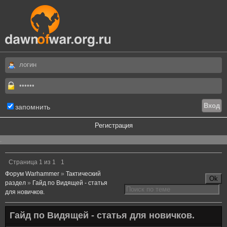
запомнить
Регистрация
.
Страница
1
из
1
1
Форум Warhammer
»
Тактический
раздел
»
Гайд по Видящей - статья
для новичков.
Гайд по Видящей - статья для новичков.