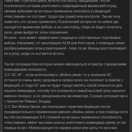
таких как: стрелков орков, культистов хаоса, гвардейцев. После
психического шторма уничтожить повреждённый вражеский отряд
своими войсками на которых применена способность Видящей
«Наставник» не составит труда при грамотном контроле. Так же хочу
заметить что лучше применить Психический шторм не на земле где
находятся вражеские войска, а на сам отряд, тогда он будет получать
урон, даже выйдя из зоны поражения.
Второе - она может эффективно защищать собственные стрелковые
войска. Например, от прыгнувших АСМ или Рапторов, с помощью своих
разбрасывающих атак в рукопашной - пока те же Жнецы расстреливают
их в упор, когда те пытаются встать.
Так же ситуации при которых можно ввязываться в схватку с вражескими
командирами оппонента.
1) С КС ИГ – если использовать «Война умов» то у генерале КС
останется очень мало здоровья и скорее всего он погибнет в схватке с
Видящей, и тогда КС уже не будет представлять собой опасности для
нашего командира, потому что основной и самый высокий урон наносит
именно генерал, а не священник или же комиссар. Схожая ситуация же и
с Архонтом Тёмных Эльдар
2) С Биг Мэком Орков, как показывает практика Видящая после
предварительного применения умения «Война умов» и при помощи хотя
бы обстреливающих 5-6 стражей на которых применена способность
«Наставник», имеет высокие шансы уничтожить командира орков, но во-
первых если с Мэком находятся скажем слаги или шуты то ни в кое