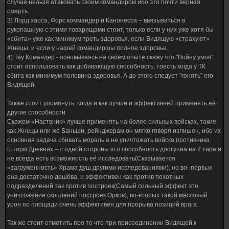
случае нельзя атаковать своим командиром ибо это почти верная
смерть.
3) Лорд хаоса, Форс коммандер и Канонесса – ввязываться в
рукопашную с этими товарищами стоит, только если у них уже хотя бы
«сбита» уже как минимум треть здоровья, если Видящую «страхуют»
Жнецы, и если у нашей командиршы полное здоровье.
4) Тау Командер - основываясь на своем опыте скажу что "Войну умов"
стоит использовать как добивающую способность, тоесть когда у ТК
сбита как минимум половина здоровья. А до этого следует "гонять" его
Видящей.
Также стоит упомянуть, когда и как лучше и эффективней применять её
другие способности
Скажем «Наствник» лучше применять на более сильных войсках, такие
как Жнецы или же Баньши, рейнджерам он мягко говоря излишен, ибо их
основная задача сбивать мораль а не уничтожать войска противника.
Шторм Древних – с одной стороны это способность доступна на 2 тире и
не всегда есть возможность её исследовать(Сказывается
«загруженность» Храма душ другими исследованиями), но во–первых
она достаточно дешёва, и эффективен как против пехотных
подразделений так против построек(Самый сильный эффект это
уничтожение скоплений построек Орков), во-вторых такой массовый
урон по площади очень эффективен для прорыва позиций врага.
Так же стоит отметить про то что при присоединении Видящей к