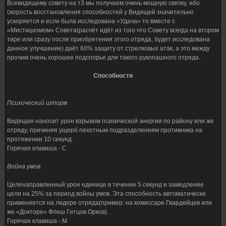
Всевидящему совету на т3 мы получаем очень мощную связку, ибо
скорость восстановления способностей у Видящей значительно
ускоряется и если была исследована «Удача» то вместе с
«Мистицизмом» Совета(расчёт идёт из того что Совету всегда на втором
тире или сразу после приобретения этого отряда, будет исследована
данное улучшение) даёт 60% защиту от стрелковых атак, а это между
прочим очень хорошее подспорье для такого рукопашного отряда.
Способности
Психический шторм
Видящая наносит урон взрывом психической энергии по району или же
отряду, причиняя ущерб пехотным подразделениям противника на
протяжении 10 секунд.
Горячая клавиша - C
Война умов
Целенаправленный урон единице в течение 5 секунд и замедление
цели на 25% за период войны умов. Эта способность автоматически
применяется на лидере отряда(пример: на комиссаре Гвардейцев или
же «Докторе» Флеш Гитцов Орков).
Горячая клавиша - M