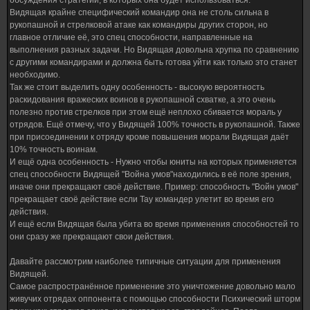
обсуждения стратегий, в которых она будет использоваться.
Видящая крайне специфический командир она не столь сильна в
рукопашной и стрелковой атаке как командиры других сторон, но
главное отличие её, это спец способности, направленные на
выполнения разных задачи. Но Видящая довольна хрупка по сравнению
с другими командирами и должна быть готова уйти как только это станет
необходимо.
Так же стоит выделить одну особенность - высокую вероятность
раскидования вражеских воинов в рукопашной схватке, а это очень
полезно против стрелков при этом ещё неплохо сбивается мораль у
отрядов. Ещё отмечу, что у Видящей 100% точность в рукопашной. Также
при присоединении к отряду кроме повышения морали Видящая даёт
10% точность воинам.
И ещё одна особенность - Нужно чтобы юниты на которых применяется
спец способности Видящей "Война умов"находились в её поле зрения,
иначе они прекращают своё действие. Пример: способность "Войн умов"
прекращает своё действие если Тау командер улетит во время его
действия.
И ещё если Видящая была убита во время применения способностей то
они сразу же прекращают свои действия.
Давайте рассмотрим наиболее типичные ситуации для применения
Видящей.
Самое распространённое применение это уничтожение довольно мало
живучих отрядах оппонента с помощью способности Психический шторм