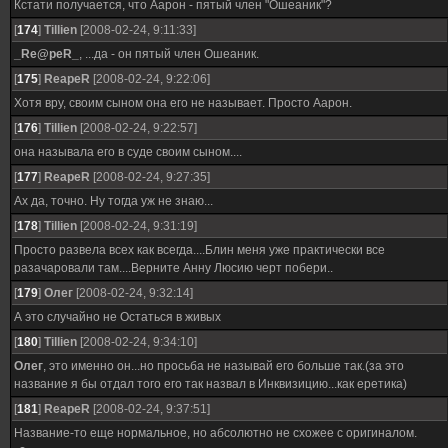
Кстати получается, что Аарон - пятый член "Ошеаник"?
[
174
]
Tillien
[2008-02-24, 9:11:33]
_Re@peR_
, ...да - он пятый член Ошеаник.
[
175
]
ReapeR
[2008-02-24, 9:22:06]
Хотя вру, своим сыном она его не называет. Просто Аарон.
[
176
]
Tillien
[2008-02-24, 9:22:57]
она называла его в суде своим сыном....
[
177
]
ReapeR
[2008-02-24, 9:27:35]
Ах да, точно. Ну тогда уж не знаю...
[
178
]
Tillien
[2008-02-24, 9:31:19]
Просто развела всех как всегда....Блин меня уже практически все
разачаровали там....Верните Анну Люсию черт побери..
[
179
]
Олег
[2008-02-24, 9:32:14]
А это случайно не Остаться в живых
[
180
]
Tillien
[2008-02-24, 9:34:10]
Олег
, это именно он...но просьба не называй его больше так.(за это
название я бы отдал того его так назвал в Инквизицию...как еретика)
[
181
]
ReapeR
[2008-02-24, 9:37:51]
Название-то еще нормальное, но абсолютно не схожее с оригиналом.