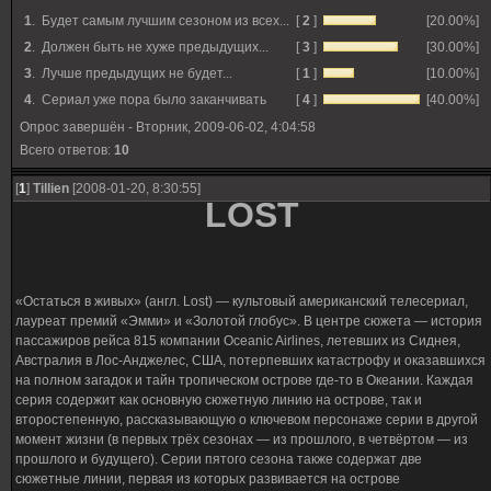
1
.
Будет самым лучшим сезоном из всех...
[
2
]
[20.00%]
2
.
Должен быть не хуже предыдущих...
[
3
]
[30.00%]
3
.
Лучше предыдущих не будет...
[
1
]
[10.00%]
4
.
Сериал уже пора было заканчивать
[
4
]
[40.00%]
Опрос завершён - Вторник, 2009-06-02, 4:04:58
Всего ответов:
10
[
1
]
Tillien
[2008-01-20, 8:30:55]
LOST
«Остаться в живых» (англ. Lost) — культовый американский телесериал,
лауреат премий «Эмми» и «Золотой глобус». В центре сюжета — история
пассажиров рейса 815 компании Oceanic Airlines, летевших из Сиднея,
Австралия в Лос-Анджелес, США, потерпевших катастрофу и оказавшихся
на полном загадок и тайн тропическом острове где-то в Океании. Каждая
серия содержит как основную сюжетную линию на острове, так и
второстепенную, рассказывающую о ключевом персонаже серии в другой
момент жизни (в первых трёх сезонах — из прошлого, в четвёртом — из
прошлого и будущего). Серии пятого сезона также содержат две
сюжетные линии, первая из которых развивается на острове