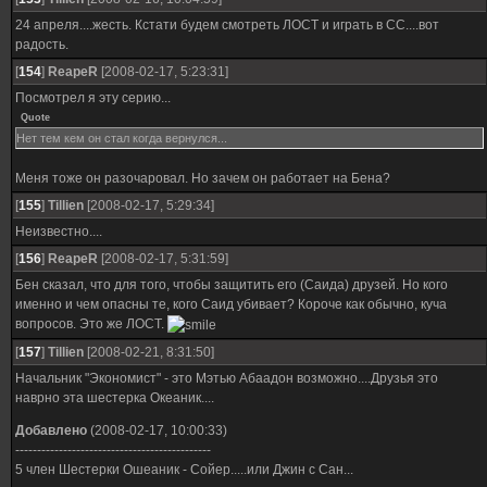
24 апреля....жесть. Кстати будем смотреть ЛОСТ и играть в СС....вот
радость.
[
154
]
ReapeR
[2008-02-17, 5:23:31]
Посмотрел я эту серию...
Quote
Нет тем кем он стал когда вернулся...
Меня тоже он разочаровал. Но зачем он работает на Бена?
[
155
]
Tillien
[2008-02-17, 5:29:34]
Неизвестно....
[
156
]
ReapeR
[2008-02-17, 5:31:59]
Бен сказал, что для того, чтобы защитить его (Саида) друзей. Но кого
именно и чем опасны те, кого Саид убивает? Короче как обычно, куча
вопросов. Это же ЛОСТ.
[
157
]
Tillien
[2008-02-21, 8:31:50]
Начальник "Экономист" - это Мэтью Абаадон возможно....Друзья это
наврно эта шестерка Океаник....
Добавлено
(2008-02-17, 10:00:33)
---------------------------------------------
5 член Шестерки Ошеаник - Сойер.....или Джин с Сан...