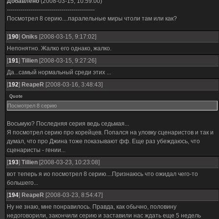
Добавлено
(2008-03-15, 10:59:00)
---------------------------------------------
Посмотрел 8 серию....паралельные миры чтоли там или как?
[
190
]
Oniks
[2008-03-15, 9:17:02]
Непонятно. Жалко его однако, жалко.
[
191
]
Tillien
[2008-03-15, 9:27:26]
Да...самый нормальный среди этих ...
[
192
]
ReapeR
[2008-03-16, 3:48:43]
Quote
Посмотрел 8 серию
Восьмую? Последняя серия ведь седьмая...
Я посмотрел серию про корейцев. Попался на уловку сценаристов и так и
думал, что про Джина тоже показывают фф. Еще раз убеждаюсь, что
сценаристы - гении...
[
193
]
Tillien
[2008-03-23, 10:23:08]
вот теперь я ио посмотрел 8 серию....Признаюсь что ожидал чего-то
большего...
[
194
]
ReapeR
[2008-03-23, 8:54:47]
Ну не знаю, мне понравилось. Правда, как обычно, половину
недоговорили, закончили серию и заставили нас ждать еще 5 недель