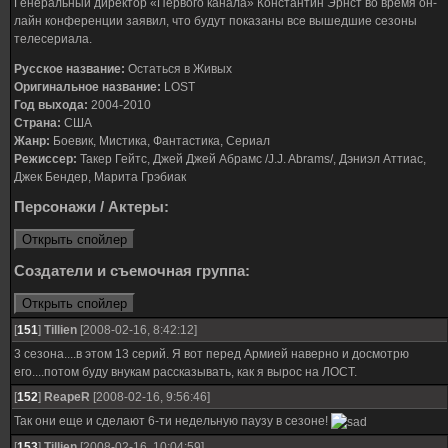
Генеральный директор «Первого канала» Константин Эрнст во время он-
лайн конференции заявил, что будут показаны все вышедшие сезоны
телесериала.
Русское название:
Остаться в Живых
Оригинальное название:
LOST
Год выхода:
2004-2010
Страна:
США
Жанр:
Боевик, Мистика, Фантастика, Сериал
Режиссер:
Такер Гейтс, Джей Джей Абрамс /J.J. Abrams/, Дэниэл Аттиас,
Джек Бендер, Марита Грэбиак
Персонажи / Актеры:
Создатели и съемочная группа:
[
151
]
Tillien
[2008-02-16, 8:42:12]
3 сезона....в этом 13 серий. Я вот перед Армией наверно и досмотрю
его....потом буду внукам рассказывать, как я вырос на ЛОСТ.
[
152
]
ReapeR
[2008-02-16, 9:56:46]
Так они еще и сделают 6-ти недельную паузу в сезоне!
[
153
]
Tillien
[2008-02-16, 10:04:59]