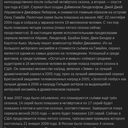
непосредственно после событий четвёртого сезона, а вторая — спустя
три года в США. Сериал был создан Дэймоном Линделофом, Джей Джей
Абрамсом и Джеффри Либером, и снимается главным образом на острове
Оаху, Гавайи. Пилотная серия была показана на канале ABC 22 сентября
2004 года и собрала у экранов почти 19 миллионов человек. С тех пор
было показано четыре сезона (показ пятого сезона сейчас
продолжается). В настоящее время исполнительными продюсерами
сериала являются Абрамс, Линделоф, Брайан Бёрк, Джек Бендер и
Карлтон Кьюз. Музыку пишет композитор Майкл Джиаккино. Из-за
большого актёрского ансамбля и стоимости съёмок на Гавайях, сериал
является одним из самых дорогих на телевидении. Успешный и среди
критиков, и среди публики, «Остаться в живых» собирал среднюю
аудиторию в 16 миллионов человек во время показа первого сезона в
США. Он завоевал множество наград, включая «Эмми» за лучший
драматический сериал в 2005 году, приз за лучший американский сериал
Британской академии телевизионных наград в 2005, «Золотой глобус» как
лучшая драма в 2006 и награду Гильдии актёров за выдающийся
актёрский ансамбль в драматическом сериале.
В мае 2007 года было объявлено, что планируются съёмки ещё трёх
сезонов, 14 серий было показано в четвёртом и по 17 серий будет
показано в пятом и шестом сезонах, соответственно. Завершится показ
сериала весной 2010 года — всего будет показано 120 серий. Сейчас в
США продолжается показ пятого сезона, трёхчасовая премьера которого
состоялась 21 января 2009 года. В России было показано 4 сезона.