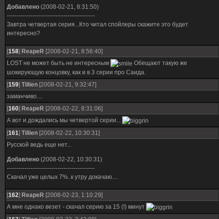
Добавлено
(2008-02-21, 8:31:50)
---------------------------------------------
Завтра четвертая серия...Кто читал спойлеры скажите это будет
интересно?
[
158
]
ReapeR
[2008-02-21, 8:56:40]
LOST не может быть не интересным
Обещают такую же
шокирующую концовку, как и в 3 серии про Саида.
[
159
]
Tillien
[2008-02-21, 9:32:47]
заманчиво....
[
160
]
ReapeR
[2008-02-22, 8:31:06]
А вот и дождались мы четвертой серии...
[
161
]
Tillien
[2008-02-22, 10:30:31]
Русской ведь еще нет...
Добавлено
(2008-02-22, 10:30:31)
---------------------------------------------
Скачал уже целых 7%..к утру докачаю....
[
162
]
ReapeR
[2008-02-23, 1:10:29]
А мне однако везет - скачал серию за 15 (!) минут