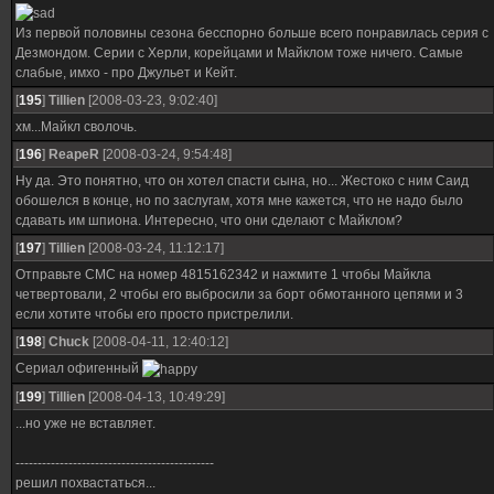
Из первой половины сезона бесспорно больше всего понравилась серия с
Дезмондом. Серии с Херли, корейцами и Майклом тоже ничего. Самые
слабые, имхо - про Джульет и Кейт.
[
195
]
Tillien
[2008-03-23, 9:02:40]
хм...Майкл сволочь.
[
196
]
ReapeR
[2008-03-24, 9:54:48]
Ну да. Это понятно, что он хотел спасти сына, но... Жестоко с ним Саид
обошелся в конце, но по заслугам, хотя мне кажется, что не надо было
сдавать им шпиона. Интересно, что они сделают с Майклом?
[
197
]
Tillien
[2008-03-24, 11:12:17]
Отправьте СМС на номер 4815162342 и нажмите 1 чтобы Майкла
четвертовали, 2 чтобы его выбросили за борт обмотанного цепями и 3
если хотите чтобы его просто пристрелили.
[
198
]
Chuck
[2008-04-11, 12:40:12]
Сериал офигенный
[
199
]
Tillien
[2008-04-13, 10:49:29]
...но уже не вставляет.
---------------------------------------------
решил похвастаться...