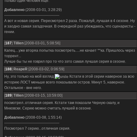
только один человек еще.
Добавлено
(2008-03-01, 3:28:29)
---------------------------------------------
А вот и новая серия. Пересмотрел 2 раза. Пожалуй, лучшая в 4 сезоне. Ну
и заодно самая загадочная. В очередной раз убеждаюсь, что сценаристы -
гении.
[
187
]
Tillien
[2008-03-01, 5:08:56]
Капец....уже вторяа попытка посмотреть.....не качает **ка. Пришлось через
торрент...
Лучше бы ты не говрил про то что ээто самая лучшая серия в сезоне.
[
188
]
ReapeR
[2008-03-02, 0:06:59]
Ну, это только на мой взгляд
Кстати в этой серии наверное за всю
историю ЛОСТ меньше всего показывали остров. Минут 5, наверное.
Остальное - вне него.
[
189
]
Tillien
[2008-03-15, 10:59:00]
посмотрел..отличная серия. Кстати там показали Черную скалу, и
Мнковски. Серию можно считать лучшей в сезоне.
Добавлено
(2008-03-08, 1:55:14)
---------------------------------------------
Посмотрел 7 серию...отличная серия.