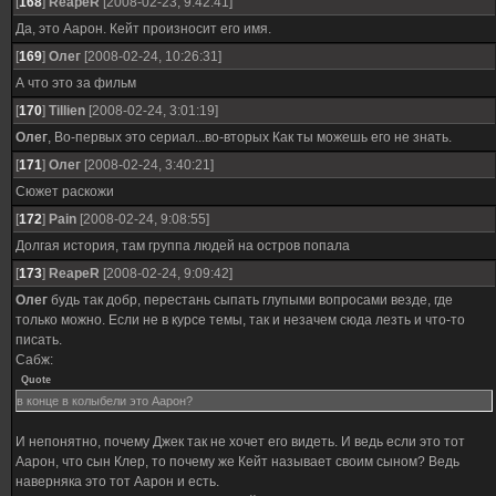
[
168
]
ReapeR
[2008-02-23, 9:42:41]
Да, это Аарон. Кейт произносит его имя.
[
169
]
Олег
[2008-02-24, 10:26:31]
А что это за фильм
[
170
]
Tillien
[2008-02-24, 3:01:19]
Олег
, Во-первых это сериал...во-вторых Как ты можешь его не знать.
[
171
]
Олег
[2008-02-24, 3:40:21]
Сюжет раскожи
[
172
]
Pain
[2008-02-24, 9:08:55]
Долгая история, там группа людей на остров попала
[
173
]
ReapeR
[2008-02-24, 9:09:42]
Олег
будь так добр, перестань сыпать глупыми вопросами везде, где
только можно. Если не в курсе темы, так и незачем сюда лезть и что-то
писать.
Сабж:
Quote
в конце в колыбели это Аарон?
И непонятно, почему Джек так не хочет его видеть. И ведь если это тот
Аарон, что сын Клер, то почему же Кейт называет своим сыном? Ведь
наверняка это тот Аарон и есть.