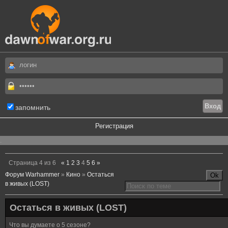
запомнить
Регистрация
.
Страница
4
из
6
«
1
2
3
4
5
6
»
Форум Warhammer
»
Кино
»
Остаться
в живых (LOST)
Остаться в живых (LOST)
Что вы думаете о 5 сезоне?