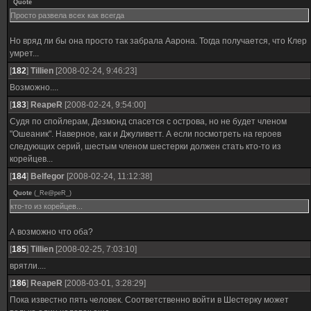
Quote
Просто развела всех как всегда
Но вряд ли бы она просто так забрала Аарона. Тогда получается, что Клер
умрет...
[
182
]
Tillien
[2008-02-24, 9:46:23]
Возможно....
[
183
]
ReapeR
[2008-02-24, 9:54:00]
Судя по спойлерам, Дезмонд спасется с острова, но не будет членом
"Ошеаник". Наверное, как и Джуливетт. А если посмотреть на героев
следующих серий, шестым членом шестерки должен стать кто-то из
корейцев...
[
184
]
Belfegor
[2008-02-24, 11:12:38]
Quote
(
_Re@peR_
)
кто-то из корейцев...
А возможно что оба?
[
185
]
Tillien
[2008-02-25, 7:03:10]
врятли....
[
186
]
ReapeR
[2008-03-01, 3:28:29]
Пока известно пять человек. Соответственно войти в Шестерку может