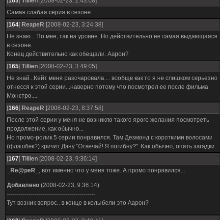
[
163
]
Tillien
[2008-02-23, 2:43:08]
Самая слабая серия в сезоне...
[
164
]
ReapeR
[2008-02-23, 3:24:38]
Не знаю... По мне, так на уровне. Но действительно не самая выдающаяся
в сезоне.
Конец действительно как обещали. Аарон?
[
165
]
Tillien
[2008-02-23, 3:49:05]
Не знай...Кейт меня разочаровала.... вообще как то я не слишком серьезно
отнесся к этой серии...наверно потому что посмотрел ее после фильма
Монстро....
[
166
]
ReapeR
[2008-02-23, 8:37:58]
После этой серии у меня не возникло такого ярого желания посмотреть
продолжение, как обычно...
Но промо-ролик 5 серии понравился. Там Дезмонд с короткими волосами
(флэшбек?) кричит Дэну "Отвечай! Я погибну?". Как обычно, опять загадки.
[
167
]
Tillien
[2008-02-23, 9:36:14]
_Re@peR_
, вот именно что у меня тоже. А промо понравился...
Добавлено
(2008-02-23, 9:36:14)
---------------------------------------------
Тут возник вопрос.. в конце в колыбели это Аарон?