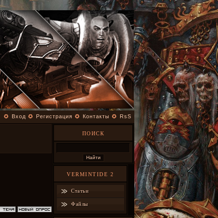
✪
Вход
✪
Регистрация
✪
Контакты
✪
RsS
ПОИСК
VERMINTIDE 2
Статьи
Файлы