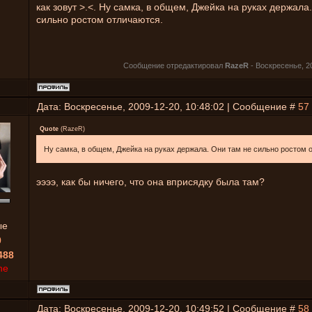
как зовут >.<. Ну самка, в общем, Джейка на руках держала
сильно ростом отличаются.
Сообщение отредактировал
RazeR
-
Воскресенье, 20
Дата: Воскресенье, 2009-12-20, 10:48:02 | Сообщение #
57
Quote
(
RazeR
)
Ну самка, в общем, Джейка на руках держала. Они там не сильно ростом 
ээээ, как бы ничего, что она вприсядку была там?
ые
0
488
ne
Дата: Воскресенье, 2009-12-20, 10:49:52 | Сообщение #
58