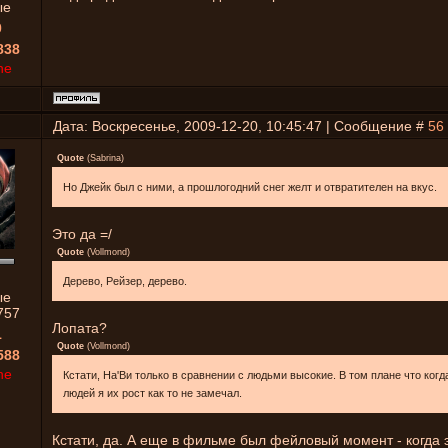
ые
0
838
ne
Дата: Воскресенье, 2009-12-20, 10:45:47 | Сообщение #
56
Quote
(
Sabrina
)
Но Джейк был с ними, а прошлогодний снег желт и отвратителен на вкус.
Это да =/
Quote
(
Vollmond
)
Дерево, Рейзер, дерево.
ые
757
Лопата?
1
Quote
(
Vollmond
)
588
ne
Кстати, На'Ви только в сравнении с людьми высокие. В том плане что ког
людей я их рост как то не замечал.
Кстати, да. А еще в фильме был фейловый момент - когда э