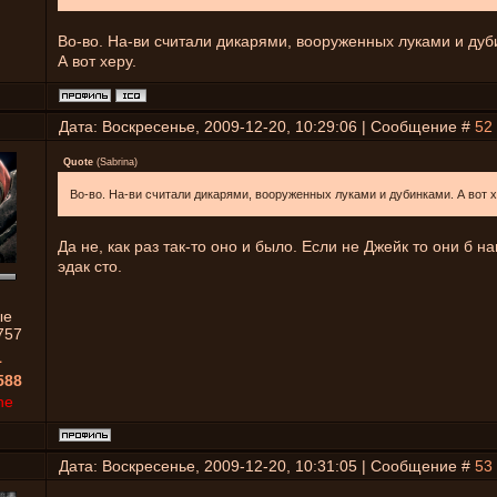
Во-во. На-ви считали дикарями, вооруженных луками и дуб
А вот херу.
Дата: Воскресенье, 2009-12-20, 10:29:06 | Сообщение #
52
Quote
(
Sabrina
)
Во-во. На-ви считали дикарями, вооруженных луками и дубинками. А вот х
Да не, как раз так-то оно и было. Если не Джейк то они б н
эдак сто.
ые
757
1
588
ne
Дата: Воскресенье, 2009-12-20, 10:31:05 | Сообщение #
53