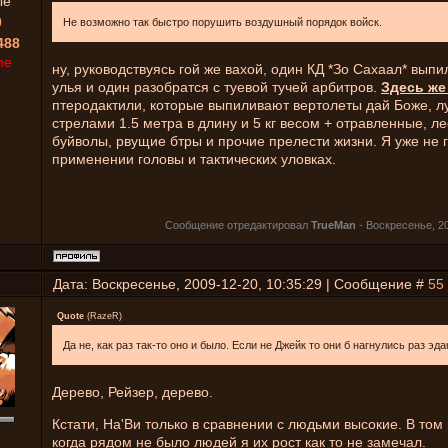
ые
0
Не возможно так быстро порушить воздушный порядок войск.
488
ne
ну, руководствуясь гой же вахой, один КД *Зо Сахаал* вып
улья и один разобратся с туевой тучей арбитров.
Здесь ж
птеродактили, которые выпиливают вертолеты дай Боже, лу
стрелами 1.5 метра в длину и 5 кг весом + отравленные, л
буйволы, рвущие бтры и прочие прелести жизни. Я уже не 
применении головы и тактических уловках.
Сообщение отредактировал
TrueMan
-
Воскресенье, 20
Дата: Воскресенье, 2009-12-20, 10:35:29 | Сообщение #
55
Quote
(
RazeR
)
Да не, как раз так-то оно и было. Если не Джейк то они б нагнулись раз эда
Дерево, Рейзер, дерево.
Кстати, На'Ви только в сравнении с людьми высокие. В том
когда рядом не было людей я их рост как то не замечал.