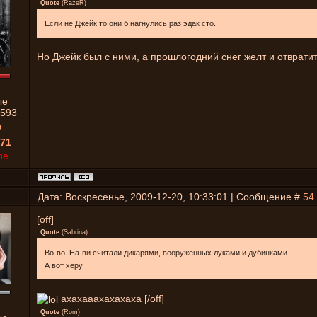
Quote
(
RazeR
)
Если не Джейк то они б нагнулись раз эдак сто.
Но Джейк был с ними, а прошлогодний снег желт и отвратит
ые
593
0
71
ne
Дата: Воскресенье, 2009-12-20, 10:33:01 | Сообщение #
54
[off]
Quote
(
Sabrina
)
Во-во. На-ви считали дикарями, вооруженных луками и дубинками.
А вот херу.
ахахааахахахаха [/off]
Quote
(
Rom
)