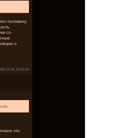
илил половину
е
есть
ки со
есные
говорю о
09-12-20, 10:33:56
к сто.
 плане что