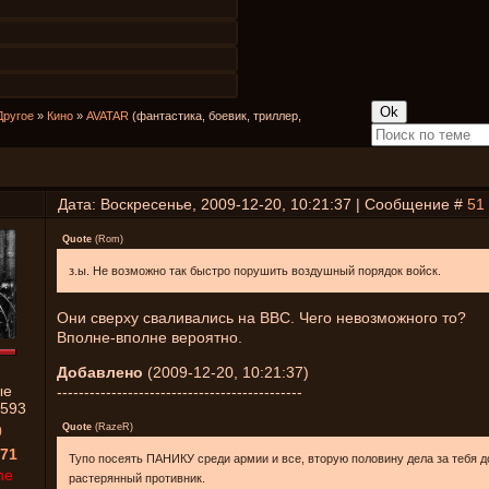
Другое
»
Кино
»
AVATAR
(фантастика, боевик, триллер,
Дата: Воскресенье, 2009-12-20, 10:21:37 | Сообщение #
51
Quote
(
Rom
)
з.ы. Не возможно так быстро порушить воздушный порядок войск.
Они сверху сваливались на ВВС. Чего невозможного то?
Вполне-вполне вероятно.
Добавлено
(2009-12-20, 10:21:37)
ые
---------------------------------------------
593
Quote
(
RazeR
)
0
71
Тупо посеять ПАНИКУ среди армии и все, вторую половину дела за тебя д
ne
растерянный противник.