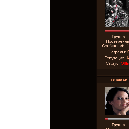
Группа:
Проверенн
Сообщений:
1
Награды:
Репутация:
6
Статус:
Offli
TrueMan
Группа: