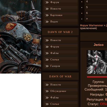
4
Форум
5
Новости
6
Картинки
»
Видео
Форум Warhammer
»
приключения)
DAWN OF WAR 2
AVATAR
Новости
Jerico
Форум
Файлы
Статьи
Галерея
DAWN OF WAR
Группа:
Новости
Проверенн
Сообщений:
1
Обсуждение
Награды:
Файлы
Репутация:
6
Статус:
Offli
Статьи