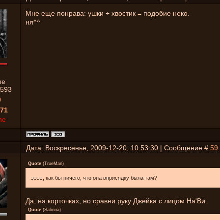
Мне еще понрава: ушки + хвостик = подобие неко.
ня^^
ые
593
0
71
ne
Дата: Воскресенье, 2009-12-20, 10:53:30 | Сообщение #
59
Quote
(
TrueMan
)
ээээ, как бы ничего, что она вприсядку была там?
Да, на корточках, но сравни руку Джейка с лицом На'Ви.
Quote
(
Sabrina
)