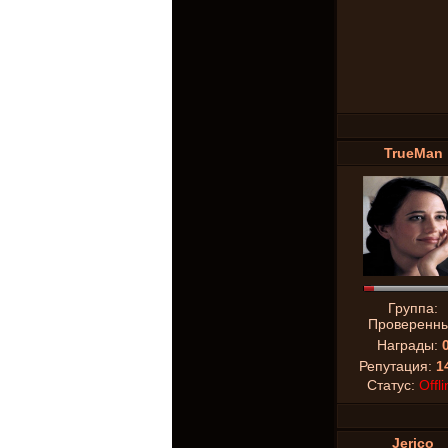
TrueMan
Группа:
Проверенн
Награды:
Репутация:
1
Статус:
Offli
Jerico