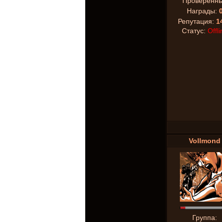
Проверенн
Награды:
Репутация:
1
Статус:
Offli
Vollmond
Группа: