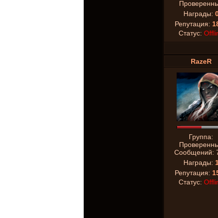
Проверенн
Награды:
Репутация:
1
Статус:
Offli
RazeR
Группа:
Проверенн
Сообщений:
Награды:
Репутация:
1
Статус:
Offli