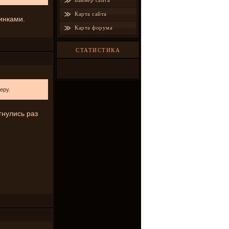
Баннер сайта
Карта сайта
инками.
Карта форума
СТАТИСТИКА
еру.
агнулись раз