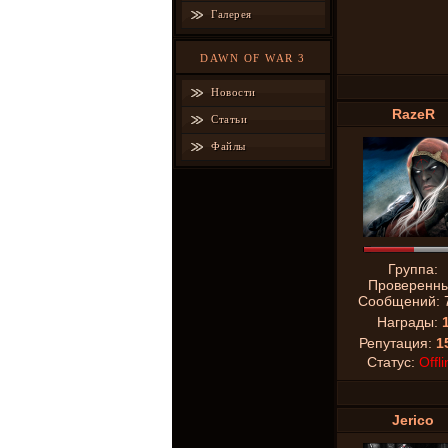
Галерея
DAWN OF WAR 3
Новости
RazeR
Статьи
Файлы
Группа:
Проверенн
Сообщений:
Награды:
Репутация:
1
Статус:
Offli
Jerico