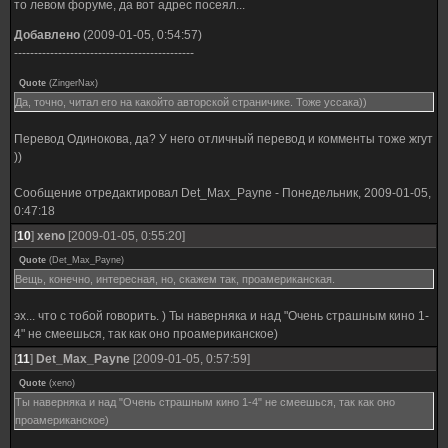
то левом форуме, да вот адрес посеял...
Добавлено
(2009-01-05, 0:54:57)
---------------------------------------------
Quote
(
ZingerNax
)
Да, точно, читал его на какойто авторской страничике. Тоже уссака))
Перевод Одинокова, да? У него отличный перевод и комменты тоже жгут
))
Сообщение отредактировал
Det_Max_Payne
-
Понедельник, 2009-01-05,
0:47:18
[
10
]
xeno
[2009-01-05, 0:55:20]
Quote
(
Det_Max_Payne
)
Вещь, конечно, интересная, но, скажем так, проамериканская.
эх... что с тобой говорить. ) Ты наверняка и над "Очень страшным кино 1-
4" не смеешься, так как оно проамериканское)
[
11
]
Det_Max_Payne
[2009-01-05, 0:57:59]
Quote
(
xeno
)
Ты наверняка и над "Очень страшным кино 1-4" не смеешься, так как оно
проамериканское)