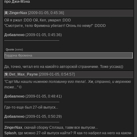
про Джи-Мэна
[
8
]
ZingerNax
[2009-01-05, 0:45:36]
Ой я ржал :DDD Ой, Кеп, умарил :DDD
"Смотрите, тело Фримена убегает! Огонь по нему!" :DDDD
Добавлено
(2009-01-05, 0:45:36)
---------------------------------------------
Quote
(
xeno
)
Гордона Фромена
Да, точно, читал его на какойто авторской страничике. Тоже уссака))
[
9
]
Det_Max_Payne
[2009-01-05, 0:54:57]
"Сэр! Мы нашли нижнюю половинку его тела!.. Хм, странно, и верхнюю
тоже..."
©
Добавлено
(2009-01-05, 0:48:41)
---------------------------------------------
Где-то еще был 27-ой выпуск...
Добавлено
(2009-01-05, 0:50:29)
---------------------------------------------
ZingerNax
, скачай сборку Сплэша, тавм все выпуски...
Splash
, где можно 27-ой выпуск найти? Я как-то набрел на него на каком-