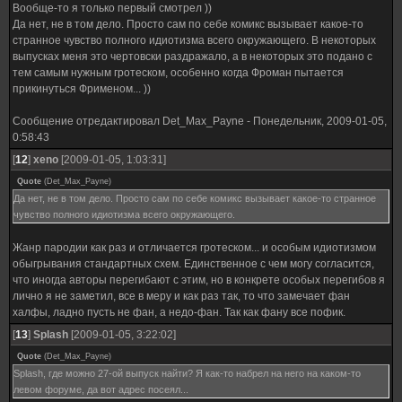
Вообще-то я только первый смотрел ))
Да нет, не в том дело. Просто сам по себе комикс вызывает какое-то
странное чувство полного идиотизма всего окружающего. В некоторых
выпусках меня это чертовски раздражало, а в некоторых это подано с
тем самым нужным гротеском, особенно когда Фроман пытается
прикинуться Фрименом... ))
Сообщение отредактировал
Det_Max_Payne
-
Понедельник, 2009-01-05,
0:58:43
[
12
]
xeno
[2009-01-05, 1:03:31]
Quote
(
Det_Max_Payne
)
Да нет, не в том дело. Просто сам по себе комикс вызывает какое-то странное
чувство полного идиотизма всего окружающего.
Жанр пародии как раз и отличается гротеском... и особым идиотизмом
обыгрывания стандартных схем. Единственное с чем могу согласится,
что иногда авторы перегибают с этим, но в конкрете особых перегибов я
лично я не заметил, все в меру и как раз так, то что замечает фан
халфы, ладно пусть не фан, а недо-фан. Так как фану все пофик.
[
13
]
Splash
[2009-01-05, 3:22:02]
Quote
(
Det_Max_Payne
)
Splash, где можно 27-ой выпуск найти? Я как-то набрел на него на каком-то
левом форуме, да вот адрес посеял...