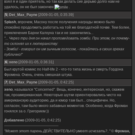
взял я и один приятель, но так как делать сие дерьмо долго нам не
удалось, он не был закончен
.
[
5
]
Det_Max_Payne
[2009-01-05, 0:35:39]
Splash
, впрочем, Масону после получения награды можно было
спокойно продолжить работать на той же благодатной почве. Тем более,
приключения Барни Калхуна так и не закончились...
"... Через три дня он начал проповедовать зомби. При этом, он почему-
то склонял их к лютеранству:
- Зомби! - говорил он им зычным голосом, - покайтесь в своих грехах
публично!"
[
6
]
xeno
[2009-01-05, 0:36:31]
Был крутой комикс по Half-life 2 - что-то типа жизнь и смерть Гордона
Фромена. Очень, очень смешная штука.
[
7
]
Det_Max_Payne
[2009-01-05, 0:42:25]
xeno
, назывался "Concerned". Вещь, конечно, интересная, но, скажем
так, проамериканская. Некоторые шутки ориентировались чисто на
американскую аудиторию, да и юмор там был... специфичен. Но,
согласен, там было много забавных моментов. Особенно, когда Фроман
гонялся за о. Григорием ))
Добавлено
(2009-01-05, 0:42:25)
---------------------------------------------
"Может этот парень ДЕЙСТВИТЕЛЬНО умеет исчезать?.."
©
Фроман,