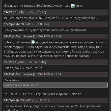
Мне известно только о 26. Автору, думаю, тоже
.
[
14
]
xeno
[2009-01-05, 3:37:47]
хм... что-то с архивом не так... там нет 23 и 24... а 25 дублируется.
[
15
]
Splash
[2009-01-05, 4:06:34]
Если уточнить, 27 существует, но автор его не публиковал.
[
16
]
Det_Max_Payne
[2009-01-05, 4:51:09]
Splash
, публиковал
Я же говорю, что я его находил на каком-то
левом форуме. Чисто случайно через поиск набрел, когда сборку Blue
Shaft искал, еще ссылку во флудилку выложил... А саму ссыль посеял, к
тому же, не помню какие ключевые слова в поиске пробивал...
[
17
]
xeno
[2009-01-05, 4:51:10]
Splash
, так-с значит нет 22.
[
18
]
Det_Max_Payne
[2009-01-05, 4:59:51]
Quote
(
xeno
)
Splash, так-с значит нет 22.
22 и 24, 25 ПОЧЕМУ-ТО дублируется в архиве. Глюк-с?
[
19
]
Splash
[2009-01-05, 6:50:01]
Скорее всего. Автор будет в сети -- уточню насчет 27. На оффе ее по
крайней мере нет)