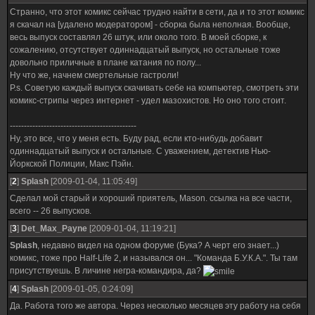
Странно, что этот комикс сейчас трудно найти в сети, да и то этот комикс
я скачал на [удалено модератором] - сборка была неполная. Вообще,
весь выпуск составлял 26 штук, или около того. В моей сборке, к
сожалению, отсутствует одиннадцатый выпуск, но остальные тоже
довольно приличные в плане катания по полу...
Ну что же, начнем смертельные гастроли!
P.s. Советую каждый выпуск скачивать себе на компьютер, смотреть эти
комикс-стрипы через интернет - удел мазохистов. Но оно того стоит.
---------------------------------------------
Ну, это все, что у меня есть. Буду рад, если кто-нибудь добавит
одиннадцатый выпуск и остальные. С уважением, детектив Нью-
Йоркской Полиции, Макс Пэйн.
[
2
]
Splash
[2009-01-04, 11:05:49]
Сделал мой старый и хороший приятель, Mason. ссылка на все части,
всего -- 26 выпусков.
[
3
]
Det_Max_Payne
[2009-01-04, 11:19:21]
Splash
, недавно видел на одном форуме (Бука? А черт его знает...)
комикс, тоже про Half-Life 2, и назывался он... "Команда Б.У.К.А.". Ты там
присутствуешь. В личине негра-командира, да?
[
4
]
Splash
[2009-01-05, 0:24:09]
Да. Работа того же автора. Через несколько месяцев эту работу на себя