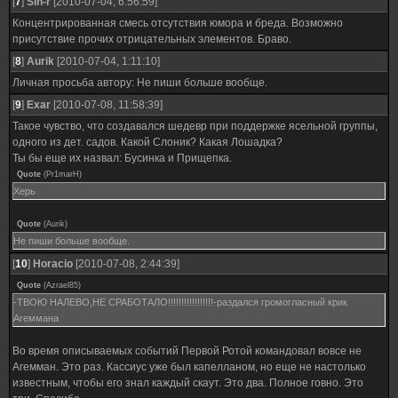
[
7
]
Sin-r
[2010-07-04, 6:56:59]
Концентрированная смесь отсутствия юмора и бреда. Возможно
присутствие прочих отрицательных элементов. Браво.
[
8
]
Aurik
[2010-07-04, 1:11:10]
Личная просьба автору: Не пиши больше вообще.
[
9
]
Exar
[2010-07-08, 11:58:39]
Такое чувство, что создавался шедевр при поддержке ясельной группы,
одного из дет. садов. Какой Слоник? Какая Лошадка?
Ты бы еще их назвал: Бусинка и Прищепка.
Quote
(
Pr1marH
)
Херь
Quote
(
Aurik
)
Не пиши больше вообще.
[
10
]
Horacio
[2010-07-08, 2:44:39]
Quote
(
Azrael85
)
-ТВОЮ НАЛЕВО,НЕ СРАБОТАЛО!!!!!!!!!!!!!!!!!-раздался громогласный крик
Агеммана
Во время описываемых событий Первой Ротой командовал вовсе не
Агемман. Это раз. Кассиус уже был капелланом, но еще не настолько
известным, чтобы его знал каждый скаут. Это два. Полное говно. Это