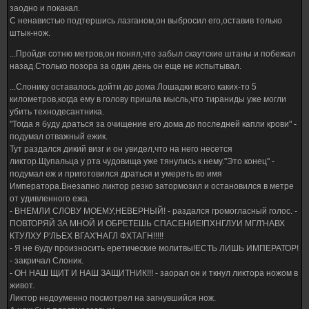
заодно и покакал.
С ненавистью подтершись лазганом,он выбросил его,оставив только
штык-нож.
...Пройдя сотню метров,он понял,что забыл скаутские штаны и побежал
назад.Столько позора за один день он еще не испытывал.
...Слонику оставалось дойти до дома Лошадки всего каких-то 5
километров,когда ему в голову пришла мысль,что тираниды уже могли
убить технодесантника.
"Тогда я буду драться за очищение его дома до последней капли крови" -
подумал отважный ежик.
Тут раздался дикий визг и он увидел,что на него несется
ликтор.Щупальца у рта чудовища уже тянулись к нему."Это конец" -
подумал еж и приготовился драться и умереть во имя
Императора.Внезапно ликтор резко затормозил и остановился в метре
от удивленного ежа.
- ВНЕМЛИ СЛОВУ МОЕМУ,НЕВЕРНЫЙ! - раздался громогласный голос. -
ПОВТОРЯЙ ЗА МНОЙ И ОБРЕТЕШЬ СПАСЕНИЕ!ПХНГЛУИ МГЛ'НАВХ
КТУЛХУ Р'ЛЬЕХ ВГАХ'НАГЛ ФХТАГН!!!!!
- Я не буду произносить еретические молитвы!ЕСТЬ ЛИШЬ ИМПЕРАТОР!
- закричал Слоник.
- ОН НАШ ЩИТ И НАШ ЗАЩИТНИК!!! - заорал он и ткнул ликтора ножом в
живот.
Ликтор недоуменно посмотрел на загнувшийся нож.