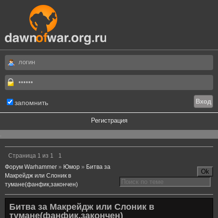
запомнить
Регистрация
.
Страница
1
из
1
1
Форум Warhammer
»
Юмор
»
Битва за
Макрейдж или Слоник в
тумане(фанфик,закончен)
Битва за Макрейдж или Слоник в
тумане(фанфик,закончен)