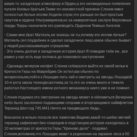
какую-то загадочную атмосферу в Орден,а его неожиданные появления
пугали боевых братьев.Также по неизвестной причине Слоник имел
полностью белые иголки.Ходили слухи,что раньше он был простым
скаутом в ордене Ультрамаринов,но за невероятные заслуги Верховные
лорды Терры назначили его руководить Орденом Темных Ангелов.
- Скажи мне,брат Матиэль,не знаешь ли ты,почему его иголки белые?
Матиель сел поудобнее и сделал загадочное лицо,какое обычно бывает
у людей,рассказывающих страшилки.
- Это очень долгая и загадочная история,брат.Я поведаю тебе ее...все
равно у нас есть еще полчаса до планового наступления.
...Однажды вечером неофит Слоник собирался выйти из своей кельи в
Крепости Геры на Макрейдже.Он хотел,как обычно по
воскресеньям,пойти к Лошадке пить чай и смотреть на звезды.Лошадкой
10-я рота звала технодесантника,за то,что он очень много и тяжело
работал.Настоящего имени ротного механикуса никто уже и не помнил.
Слоник подумал,что смотрение на звезды может и обломиться.Вечернее
небо было заслонено падающими спорами и вторгающимся хайвфлитом
Тиранид.Шел год 745.M41.Ничто не предвещало беды...
Внезапно в кельях погасли все лампочки.Видимо,какой-то шибко меткий
тиранид зафигачил био-снарядом в подстанцию,которая находилась в
10 километрах от крепости Геры."Хреново дело" - подумал
Слоник,вспомнив,что Лошадка живет в уединении на окраине леса в 50