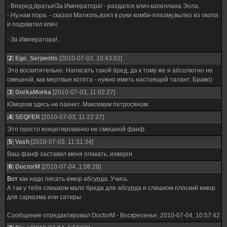
- Вперед,братья!За Императора! - раздался клич капеллана Эола.
- Ну,нам пора. - сказал Матиэль,взял в руки комби-плазму,вылез из окопа
и подхватил клич:
- За Императора!..
[
2
]
Ego_Serpentis
[2010-07-03, 10:43:02]
Это восхитительно. Написать такой бред, да к тому же и абсолютно не
смешной, как мертвые котята - нужно иметь настоящий талант. Браво)
[
3
]
GorkaMorka
[2010-07-03, 11:02:27]
Юмором здесь не пахнет. Максимум петросяном.
[
4
]
SEQFER
[2010-07-03, 11:22:37]
Это просто концетированно не смешной фанф.
[
5
]
Vash
[2010-07-03, 11:31:34]
Ваш фанф заставил меня плакать..изверги
[
6
]
DoctorM
[2010-07-04, 1:06:28]
Вот
как надо писать юмор абсурда. Учись.
А так у тебя слишком мало бреда для абсурда и слишком плоский юмор
для сарказма или сатиры
Сообщение отредактировал
DoctorM
-
Воскресенье, 2010-07-04, 10:57:42