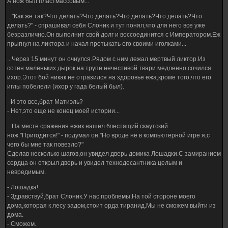
А нож был пластмассовым...
..."Как же так?Что делать?Что делать?Что делать?Что делать?Что
делать?" - спрашивал себя Слоник и тут понял,что для него все уже
безразлично.Он выполнит свой долг и воссоединится с Императором.Еж
прыгнул на ликтора и начал протыкать его своими иголками...
...Через 15 минут он очнулся.Рядом с ним лежал мертвый ликтор.Из
сотен маленьких дырок на трупе нечестивой твари медленно сочился
ихор.Этот бой никак не отразился на здоровье ежа,кроме того,что его
иглы побелели (ихор у гада белый был).
- И это все,брат Матиэль?
- Нет,это еще не конец моей истории...
...На месте сражения ежик нашел блестящий скаутский
нож."Пригодится!" - подумал он."Но вроде не в компьютерной игре я,с
чего бы мне так повезло?"
Сделав несколько шагов,он увидел дверь домика Лошадки.С замиранием
сердца он открыл дверь и увидел технодесантника целым и
невредимым.
- Лошадка!
- Здравствуй,брат Слоник.У нас проблемы.На той стороне моего
дома,которая к лесу задом,стоит орда тиранид.Мы не сможем выйти из
дома.
- Сможем.