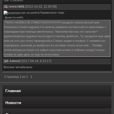
три. Спасибо.
[
11
]
temich888
[2012-10-02, 11:30:58]
шо за шняга?прикололо тока :
Quote
(
Azrael85
)
-ТВОЮ НАЛЕВО,НЕ СРАБОТАЛО!!!!!!!!!!!!!!!!!-раздался громогласный крик
Агеммана.Слоник подумал,что капитан,наверное,пытался вести переговоры с
тиранидами при помощи ампли-вокса. "Капеллан Кассиус его запытает" -
удовлетворенно подумал еж,отходя в сторонку допИсать. Тут раздался еще один
крик,на этот раз точно тиранидский,и Слоник заодно и покакал. С ненавистью
подтершись лазганом,он выбросил его,оставив только штык-нож. ...Пройдя
сотню метров,он понял,что забыл скаутские штаны и побежал назад.Столько
позора за один день он еще не испытывал.
[
12
]
AdminZ
[2017-06-24, 8:23:17]
Вполне читабельно
Страница
1
из
1
1
Главная
Новости