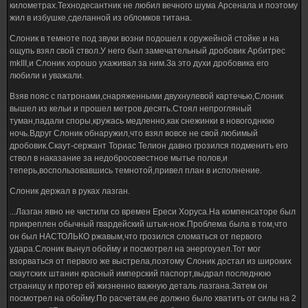
километрах.Технодесантник не любил вечного шума Арсенала и поэтому
жил в избушке,сделанной из обломков титана.
Слоник в темноте под звуки возни подошел к оружейной стойке и на
ощупь взял свой ствол.У него был замечательный дробовик Арбитрес
mkIII,и Слоник хорошо ухаживал за ним.За это духи дробовика его
любили и уважали.
Взяв пояс с патронами,снаряженными двухнулевой картечью,Слоник
вышел из кельи и прошел метров десять.Стоял непрогляный
туман,падали споры,кружась медленно,как снежинки в новогоднюю
ночь.Вдруг Слоник обнаружил,что взял вовсе не свой любимый
дробовик.Скаут-сержант Ториас Телион давно грозился подменить его
ствол в наказание за недобросовестное мытье полов,и
теперь,воспользовавшись темнотой,привел план в исполнение.
Слоник держал в руках лазган.
...Лазган явно не чистили со времен Ереси Хоруса.На компенсаторе был
прикреплен обычный гвардейский штык-нож.Проблема была в том,что
он был НАСТОЛЬКО ржавым,что грозился сломаться от первого
удара.Слоник вынул обойму и посмотрел на энергоузел.Тот мог
взорваться от первого же выстрела,поэтому Слоник достал из широких
скаутских штанин красный имперский паспорт,выдрал последнюю
страницу и протер ей жизненно важную деталь лазгана.Затем он
посмотрел на обойму.По расчетам,ее должно было хватить от силы на 2