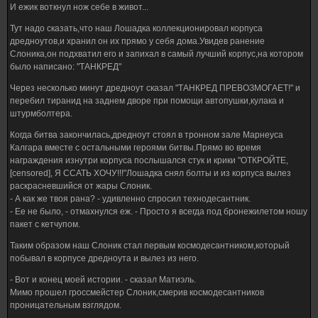
И ежик воткнул нож себе в живот...
Тут надо сказать,что наш Лошадка коллекционировал корпуса
дредноутов,и хранил он их прямо у себя дома.Увидев ранение
Слоника,он подхватил его и запихал в самый лучший корпус,на котором
было написано: "ТАНКРЕД"
Через несколько минут дредноут сказал "ТАНКРЕД ПРЕВОЗМОГАЕТ!" и
перебил тиранид на заднем дворе при помощи автопушки,кулака и
штурмболтера.
Когда битва закончилась,дредноут стоял в тронном зале Марнеуса
Калгара вместе с остальными героями битвы.Прямо во время
награждения изнутри корпуса послышался стук и крики "ОТКРОЙТЕ,
[censored], Я ССАТЬ ХОЧУ!!!"Лошадка снял болты и из корпуса вылез
раскрасневшийся от жары Слоник.
- А как же твоя рана? - удивленно спросил технодесантник.
- Ее не было, - отмахнулся еж. - Просто я всегда под бронежилетом ношу
пакет с кетчупом.
Таким образом наш Слоник стал первым космодесантником,который
побывал в корпусе дредноута и вылез из него.
- Вот и конец моей истории. - сказал Матиэль.
Мимо прошел гроссмейстер Слоник,смерив космодесантников
проницательным взглядом.