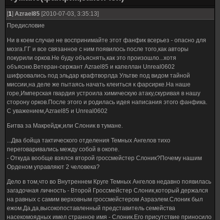
[
1
]
Azrael85
[2010-07-03, 3:35:13]
Предисловие
Ни в коем случае не воспринимайте этот фанфик всерьез - опасно для
мозга.ГГ и все связанное с ним появилось после того,как авторы
покурили орков.Не буду объяснять,как это произошло...хотя
объясню.Ветеран-сержант Azrael85 и капеллан Unreal0602
шифровались под эльдар крафтворлда Ультве под видом тайной
миссии,на деле же пытаясь начать клеиться к фарсирке.На наше
горе,Имперская гвардия устроила химическую атаку,скуривая в нашу
сторону орков.После этого и родилась идея написания этого фанфика.
С уважением,Azrael85 и Unreal0602
Битва за Макрейдж,или Слоник в тумане.
...Два бойца тактического отделения Темных Ангелов тихо
переговаривались между собой в окопе.
- Откуда вообще взялся второй гроссмейстер Слоник?Почему нашим
Орденом управляют 2 человека?
Дело в том,что во Внутреннем Круге Темных Ангелов недавно появилась
загадочная личность - Второй Гроссмейстер Слоник,который держался
на равных с самим верховным гроссмейстером Азраэлем.Слоник был
ежом.Да,да,высокопоставленный представитель семейства
насекомоядных имел странное имя - Слоник.Его присутствие приносило