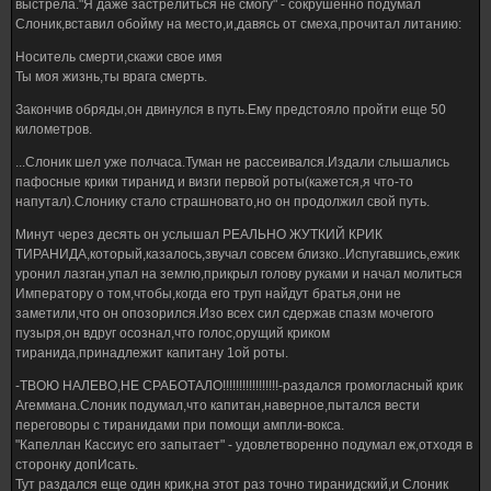
выстрела."Я даже застрелиться не смогу" - сокрушенно подумал
Слоник,вставил обойму на место,и,давясь от смеха,прочитал литанию:
Носитель смерти,скажи свое имя
Ты моя жизнь,ты врага смерть.
Закончив обряды,он двинулся в путь.Ему предстояло пройти еще 50
километров.
...Слоник шел уже полчаса.Туман не рассеивался.Издали слышались
пафосные крики тиранид и визги первой роты(кажется,я что-то
напутал).Слонику стало страшновато,но он продолжил свой путь.
Минут через десять он услышал РЕАЛЬНО ЖУТКИЙ КРИК
ТИРАНИДА,который,казалось,звучал совсем близко..Испугавшись,ежик
уронил лазган,упал на землю,прикрыл голову руками и начал молиться
Императору о том,чтобы,когда его труп найдут братья,они не
заметили,что он опозорился.Изо всех сил сдержав спазм мочегого
пузыря,он вдруг осознал,что голос,орущий криком
тиранида,принадлежит капитану 1ой роты.
-ТВОЮ НАЛЕВО,НЕ СРАБОТАЛО!!!!!!!!!!!!!!!!!-раздался громогласный крик
Агеммана.Слоник подумал,что капитан,наверное,пытался вести
переговоры с тиранидами при помощи ампли-вокса.
"Капеллан Кассиус его запытает" - удовлетворенно подумал еж,отходя в
сторонку допИсать.
Тут раздался еще один крик,на этот раз точно тиранидский,и Слоник