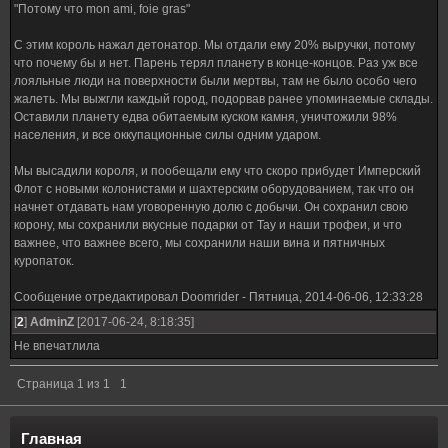
"Потому что mon ami, foie gras"
С этим король нажал детонатор. Мы отдали ему 20% выручки, потому
что почему бы и нет. Парень терял планету в конце-концов. Раз уж все
лояльные люди на поверхности были мертвы, там не было особо чего
жалеть. Мы выжгли каждый город, подорвав ранее упоминаемые склады.
Оставили планету едва обитаемым куском камня, уничтожили 98%
населения, и все оккупационные силы одним ударом.
Мы высадили короля, и пообещали ему что скоро прибудет Имперский
Флот с новыми колонистами и шахтерским оборудованием, так что он
начнет отдавать нам уговоренную долю с добычи. Он сохранил свою
корону, мы сохранили вкусные подарки от Тау и наши трофеи, и что
важнее, что важнее всего, мы сохранили наши вина и пятничных
куропаток.
Сообщение отредактировал
Doomrider
-
Пятница, 2014-06-06, 12:33:28
[
2
]
AdminZ
[2017-06-24, 8:18:35]
Не впечатлила
Страница
1
из
1
1
Главная