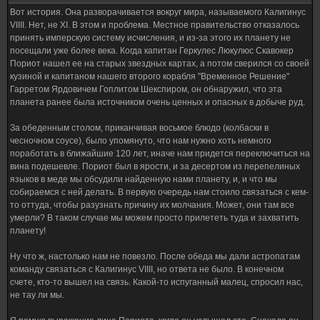
Вот история. Она разворачивается вокруг мира, называемого Калигинус
VIIII. Нет, не XI. В этом и проблема. Местное правительство отказалось
принять имперскую систему исчисления, и из-за этого их планету не
посещали уже более века. Когда капитан Геркулес Люкулюс Скавокер
Пориот нашел ее на старых звездных картах, а потом сверился со своей
кузиной и капитаном нашего второго корабля "Временное Решение"
Гарретом Ярдовичем Гоплитом Шекспиром, он обнаружил, что эта
планета ранее была источником очень ценных и опасных в добыче руд.
За обеденным столом, приканчивая восьмое блюдо (колбаски в
чесночном соусе), было упомянуто, что нам нужно хоть немного
поработать в ближайшие 120 лет, иначе нам придется переключиться на
вина подешевле. Пориот был в ярости, и за десертом из перепелиных
языков в меде мы обсудили найденную нами планету, и, и что мы
собираемся с ней делать. В первую очередь нам стоило связаться с кем-
то оттуда, чтобы разузнать причину их молчания. Может, они там все
умерли? В таком случае мы можем просто прилететь туда и захватить
планету!
Ну что ж, настолько нам не повезло. После обеда мы дали астропатам
команду связаться с Калигинус VIIII, но ответа не было. В конечном
счете, кто-то вышел на связь. Какой-то испуганный малец, спросил нас,
не тау ли мы.