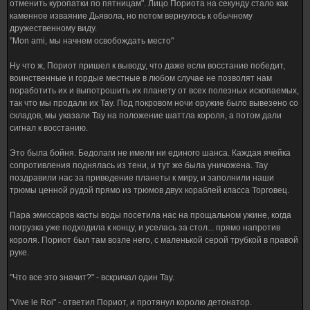
отменить куропатки по пятницам". Лицо Пориота на секунду стало как
каменное изваяние Дьявола, но потом вернулось к обычному
дружественному виду.
"Mon ami, мы начнем освобождать место"
Ну что ж, Пориот пришел к выводу, что даже если восстание победит,
воинственные и гордые местные в любом случае не позволят нам
поработить их и выпотрошить их планету от всех полезных ископаемых,
так что мы продали их Тау. Под покровом ночи оружие было вывезено со
складов, мы указали Тау на положение шаттла короля, а потом дали
сигнал к восстанию.
Это была бойня. Бедолаги не имели ни единого шанса. Каждая ячейка
сопротивления поднялась из тени, и тут же была уничожена. Тау
поздравили нас за приведение планеты к миру, и заполнили наши
трюмы ценной рудой прямо из трюмов двух кораблей класса Торговец.
Пара эмиссаров касты воды посетила нас на прощальном ужине, когда
погрузка уже подходила к концу, и уселась за стол... прямо напротив
короля. Пориот был там возле него, с маленькой серой трубкой в правой
руке.
"Что все это значит?" - вскричал один Тау.
"Vive le Roi" - ответил Пориот, и протянул королю детонатор.