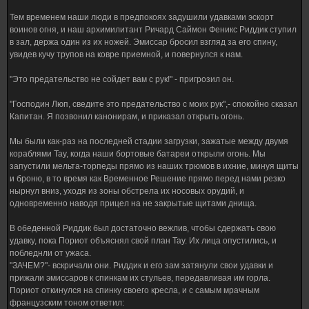
Тем временем наши люди в предпокоях задушили удавками эскорт
воинов огня, и наш архимилитант Ричард Саймон Феникс Риддик ступил
в зал, держа один из их ножей. Эмиссар бросил взгляд за его спину,
увидев кучу трупов на ковре приемной, и повернулся к нам.
"Это предательство не сойдет вам с рук!" - пригрозил он.
"Господин Люп, сведите это предательство с моих рук",- спокойно сказал
Капитан. Я позвонил канонирам, и приказал открыть огонь.
Мы были как-раз на последней стадии загрузки, зажатые между двумя
кораблями Тау, когда наши бортовые батареи открыли огонь. Мы
запустили мельта-торпеды прямо из наших трюмов в ихние, минуя щиты
и броню, в то время как Временное Решение прямо перед нами резко
нырнул вниз, уходя из зоны обстрела их носовых орудий, и
одновременно наводя прицел на не закрытые щитами днища.
В обеденной Риддик был достаточно вежлив, чтобы сдержать свою
удавку, пока Пориот объяснял свой план Тау. Их лица опустились, и
побледнли от ужаса.
"ЗАЧЕМ?"- вскричали они. Риддик и его зам затянули свои удавки и
прижали эмиссаров к спинкам их стульев, передавливая им горла.
Пориот откинулся на спинку своего кресла, и с самым мрачным
французским тоном ответил: