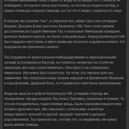
Я помню выражение лица Пориота, когда он услышал это. Сначала он
побледнел, потом его глаза опустились, но потом он поднял взгляд, и
самая зловещая хищная ухмылка, из тех что я видел, озарила его лицо.
В общем, мы сказали "нет", и спросили его, какая там у них ситуация.
Видимо, Высшее Благо достигло Калигинус VIIII. Они стали свежим
достоянием растущей Империи Тау, и лояльные Империуму граждане,
включая бывшего короля, не были этим довольны. Народ Калигинуса VIIII
был гордым и жестоким, и имел привычку посылать к дьяволу всякого, кто
предлагал им преклонить колено.
Тау подавили их орбитальным бомбардировками и оккупационными
силами (в основном из Крутов), но планета, несмотря на столетие
оккупации, все еще сопротивлялась. Они просто не собирались
смиряться. Им нужен был спаситель. Ну чтож, это звучало для нас
заманчиво. Мы погрузили наши лучшие игрушки на Временное Решение,
и наш флагамн, Дареный Конь, и отправились навстречу приключению.
Когда мы вышли к орбите Калигинуса VIIII, в первую очередь мы
обнаружили там два корабля Тау (класс Торговец, насколько я помню). То,
что им понадобилась такая огневая мощь, было хорошим показателем
боевого духа местных. Мы связались с ксеносами, и капитан
представился третьей стороной, ищущей торговли и дальних
родственников. Тау приняли нас, потому что, по-видимому, им нужна
была любая помощь.