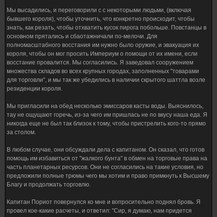
Мы высадились, и переговорили с с некоторыми людьми, (включая
бывшего короля), чтобы уточнить, что конкретно происходит, чтобы
знать, как резать, чтобы отхватить кусок пирога побольше. Повстанцы в
основном прятались и сбаотажничали по-мелочи. Для
полномасштабного восстания им нужно было оружие, и эвакуация их
короля, чтобы он мог просить Империум о помощи от их имени, если
восстание провалится. Мы согласились. Я заведовал сооружением
множества складов во всех крупных городах, заполненных "товарами
для торговли", и мы так же убедились в наличии скрытого шаттла возле
резиденции короля.
Мы пригласили на обед несколько эмиссаров касты воды. Выяснилось,
тау не ощущают горечь, из-за чего им пришлась не по вкусу наша еда. Я
никогда еще не был так близок к тому, чтобы пристрелить кого-то прямо
за столом.
В любом случае, они обсуждали дела с капитаном. Он сказал, что готов
помощь им избавиться от "жалкого бунта" в обмен на торговые права на
часть планетарных ресурсов. Они не согласились на такие условия, но
предложили полные трюмы чего мы хотим и право примкнуть к Высшему
Благу и продолжать торговлю.
Капитан Пориот повернулся ко мне и вопросительно поднял бровь. Я
провел кое-какие расчеты, и ответил: "Сир, я думаю, нам придется