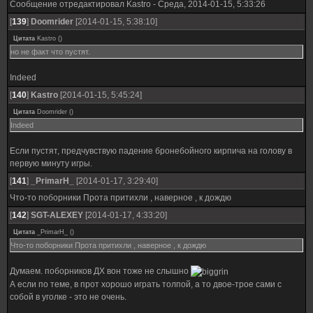
Сообщение отредактировал
Kastro
-
Среда, 2014-01-15, 5:33:26
[
139
]
Doomrider
[2014-01-15, 5:38:10]
Цитата
Kastro
(
)
но не факт что пустят.
Indeed
[
140
]
Kastro
[2014-01-15, 5:45:24]
Цитата
Doomrider
(
)
Indeed
Если пустят, предчувствую падение бронебойного кирпича на голову в
первую минуту игры.
[
141
]
_PrimarH_
[2014-01-17, 3:29:40]
Что-то поборники Прота притихли , наверное , к дождю
[
142
]
SGT-ALEXEY
[2014-01-17, 4:33:20]
Цитата
_PrimarH_
(
)
Что-то поборники Прота притихли , наверное , к дождю
Думаем. поборников ДХ вон тоже не слышно
А если по теме, в прот хорошо играть толпой, а то двое-трое сами с
собой в уголке - это не очень.