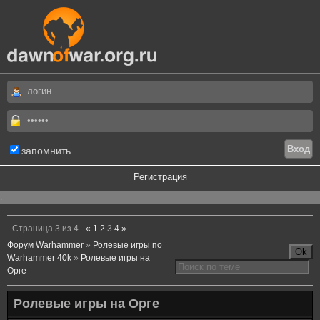
запомнить
Регистрация
.
Страница
3
из
4
«
1
2
3
4
»
Форум Warhammer
»
Ролевые игры по
Warhammer 40k
»
Ролевые игры на
Орге
Ролевые игры на Орге