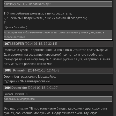
а почему бы ТЕБЕ не запилить ДХ?
1) Я потребитель ролевых, а не их создатель;
2) Я ленивый потребитель, а не их активный создатель;
3)
Цитата
Doomrider
(
)
А так правила я более-менее знаю, и загтовка кампании у меня уже давно в
голове вертится.
[
107
]
SEQFER
[2014-01-15, 12:32:14]
Ролевые с кубом - единственное на что я пока что готов тратить время.
Да и времени на создание персонажей так не так много требуется.
Скажу сразу - я не могу водить. Я всеми руками за ДХ, например. Самая
оптимальная ролевая как по мне.
[
108
]
_PrimarH_
[2014-01-15, 12:48:48]
Doomrider
, расскажи о Мордхейме.
Судари из ФБ заинтересованы
[
109
]
Doomrider
[2014-01-15, 1:01:29]
Цитата
_PrimarH_
(
)
расскажи о Мордхейме.
Это настолка по ФБ про маленькие банды, дерущиеся друг с другом в
руинах, сосбсвенно Мордхейма. Поддерживает очень глубокую