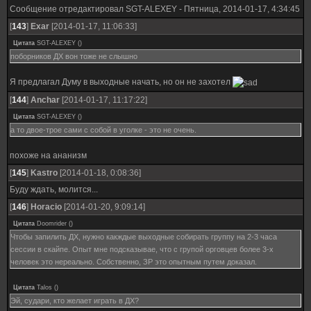
Сообщение отредактировал
SGT-ALEXEY
-
Пятница, 2014-01-17, 4:34:45
[
143
]
Exar
[2014-01-17, 11:06:33]
Цитата
SGT-ALEXEY
(
)
поборников ДХ вон тоже не слышно
Я предлагал Думу в выходные начать, но он не захотел
[
144
]
Anchar
[2014-01-17, 11:17:22]
Цитата
SGT-ALEXEY
(
)
а то двое-трое сами с собой в уголке - это не очень.
похоже на ананизм
[
145
]
Kastro
[2014-01-18, 0:08:36]
Буду ждать, молится...
[
146
]
Horacio
[2014-01-20, 9:09:14]
Цитата
Doomrider
(
)
Чтобы запилить ДХ, нужно какждые выходные собирать группу на 2-3 часа
сессии в скайпе. Опыт мне подсказывае, что с групой орговцев более 3-х
человек это нереально. Собственно, ЗР это опытным путем доказал.
Цитата
Talos
(
)
Эй, судари, кто желает играть в ДХ?