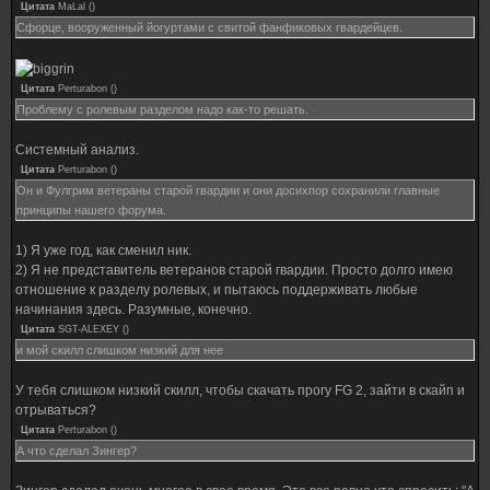
Цитата
MaLal
(
)
Сфорце, вооруженный йогуртами с свитой фанфиковых гвардейцев.
Цитата
Perturabon
(
)
Проблему с ролевым разделом надо как-то решать.
Системный анализ.
Цитата
Perturabon
(
)
Он и Фулгрим ветераны старой гвардии и они досихпор сохранили главные
принципы нашего форума.
1) Я уже год, как сменил ник.
2) Я не представитель ветеранов старой гвардии. Просто долго имею
отношение к разделу ролевых, и пытаюсь поддерживать любые
начинания здесь. Разумные, конечно.
Цитата
SGT-ALEXEY
(
)
и мой скилл слишком низкий для нее
У тебя слишком низкий скилл, чтобы скачать прогу FG 2, зайти в скайп и
отрываться?
Цитата
Perturabon
(
)
А что сделал Зингер?