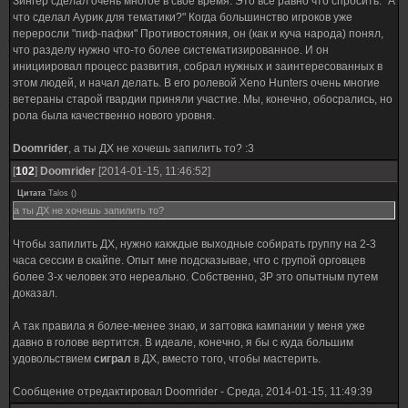
Зингер сделал очень многое в свое время. Это все равно что спросить: "А
что сделал Аурик для тематики?" Когда большинство игроков уже
переросли "пиф-пафки" Противостояния, он (как и куча народа) понял,
что разделу нужно что-то более систематизированное. И он
инициировал процесс развития, собрал нужных и заинтересованных в
этом людей, и начал делать. В его ролевой Xeno Hunters очень многие
ветераны старой гвардии приняли участие. Мы, конечно, обосрались, но
рола была качественно нового уровня.
Doomrider
, а ты ДХ не хочешь запилить то? :3
[
102
]
Doomrider
[2014-01-15, 11:46:52]
Цитата
Talos
(
)
а ты ДХ не хочешь запилить то?
Чтобы запилить ДХ, нужно какждые выходные собирать группу на 2-3
часа сессии в скайпе. Опыт мне подсказывае, что с групой орговцев
более 3-х человек это нереально. Собственно, ЗР это опытным путем
доказал.
А так правила я более-менее знаю, и загтовка кампании у меня уже
давно в голове вертится. В идеале, конечно, я бы с куда большим
удовольствием
сиграл
в ДХ, вместо того, чтобы мастерить.
Сообщение отредактировал
Doomrider
-
Среда, 2014-01-15, 11:49:39