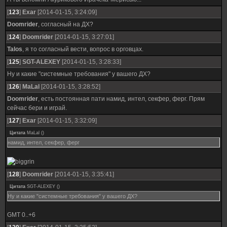
[
123
]
Exar
[2014-01-15, 3:24:09]
Doomrider
, согласный на ДХ?
[
124
]
Doomrider
[2014-01-15, 3:27:01]
Talos
, я то согласный вести, вопрос в орговцах.
[
125
]
SGT-ALEXEY
[2014-01-15, 3:28:33]
Ну и какие "системные требования" у вашего ДХ?
[
126
]
MaLal
[2014-01-15, 3:28:52]
Doomrider
, есть постоянная пати намид, интел, секфер, ферг. Прям
сейчас бери и играй.
[
127
]
Exar
[2014-01-15, 3:32:09]
Цитата
MaLal
(
)
намид, интел, секфер, ферг
[
128
]
Doomrider
[2014-01-15, 3:35:41]
Цитата
SGT-ALEXEY
(
)
Ну и какие "системные требования" у вашего ДХ?
GMT 0..+6