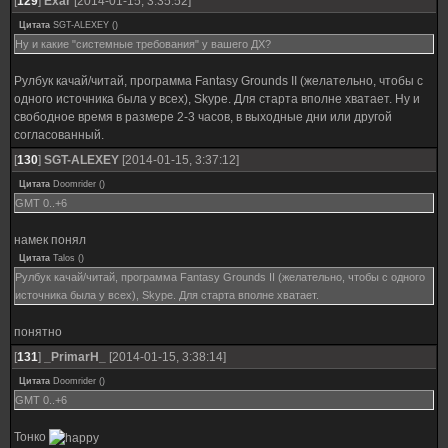
[
129
]
Exar
[2014-01-15, 3:35:52]
Цитата
SGT-ALEXEY
(
)
Ну и какие "системные требования" у вашего ДХ?
Рулбук качай/читай, программа Fantasy Grounds II (желательно, чтобы с
одного источника была у всех), Skype. Для старта вполне хватает. Ну и
свободное время в размере 2-3 часов, в выходные дни или другой
согласованный.
[
130
]
SGT-ALEXEY
[2014-01-15, 3:37:12]
Цитата
Doomrider
(
)
GMT 0..+6
намек понял
Цитата
Talos
(
)
Рулбук качай/читай, программа Fantasy Grounds II (желательно, чтобы с одного
источника была у всех), Skype. Для старта вполне хватает.
понятно
[
131
]
_PrimarH_
[2014-01-15, 3:38:14]
Цитата
Doomrider
(
)
GMT 0..+6
Тонко