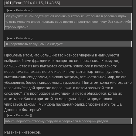
[
101
]
Exar
[2014-01-15, 11:43:55]
Цитата
Perturabon
(
)
Вот увидите, к нам подтянуться новички у которых нет опыта в ролевых играх,
но есть желание инвестировать свое время в простую песочницу без каких-либо
строгих правил.
Цитата
Perturabon
(
)
НО перегибать палку нам не следует.
Проблема в том, что большинство новисов уверены в нагибучести
выбранной ими фракции или конкретно его персонажа. К тому же,
большинство из них пытаются создать "сложного и интересного"
персонажа напихав в него клише, и получается картонная дурилка с
вьетнамским синдромом, а в свою очередь, весь остальной мир, по его
убеждению, болеет синдромом штурмовика. При этом, когда многократно
говоришь "создай простого персонажа, а потом развивай его в
сложного", это пропускают мимо ушей, а потом обижаются, когда их
анкеты разбивают критикой на молекулы. Но они продолжают
упираться, какому ГМу нужна палка-нагибалка с уровнем отыгрыша
Джонни-с-болтером?
Цитата
Doomrider
(
)
забыть верность старому форуму и пеерехала в соседний раздел
Развитие интересов.