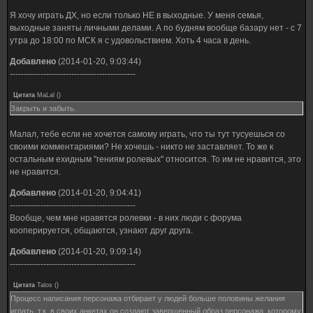
Я хочу играть ДХ, но если только НЕ в выходные. У меня семья,
выходные заняты личными делами. А по будням вообще базару нет - с 7
утра до 18:00 по МСК я с удовольствием. Хоть 4 часа в день.
Добавлено
(2014-01-20, 9:03:44)
---------------------------------------------
Цитата
MaLal
(
)
Закрыть и забыть.
Малал, тебе если не хочется самому играть, что ты тут тусуешься со
своими комментариями? Не хочешь - никто не заставляет. То же к
остальным ехидным "гениям ролевых" относится. То им не нравится, это
не нравится.
Добавлено
(2014-01-20, 9:04:41)
---------------------------------------------
Вообще, чем мне нравятся ролевки - в них люди с форума
кооперируется, общаются, узнают друг друга.
Добавлено
(2014-01-20, 9:09:14)
---------------------------------------------
Цитата
Talos
(
)
Процесс написания персонажа отбирает у людей больше половины желания
играть, т.к. в своих анкетах он создают завершенный образ персонажа, которому