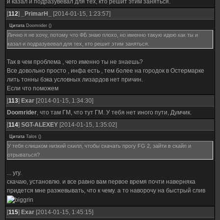
и казал и подразувевал для тех, кто решит этим заняться.
[
112
]
_PrimarH_
[2014-01-15, 1:23:57]
Цитата
Doomrider
(
)
Лично я не хочу, потому что ФБ знаю плохо, но именно такую идею как ты и
казал и подразувевал для тех, кто решит этим заняться.
Так в чем проблема , чего именно ты не знаешь?
Все довольно просто , инфа есть , тем более на городок в Остермарке
лить тонны бэка условных лизардов нет причин.
Если что поможем
[
113
]
Exar
[2014-01-15, 1:34:30]
Doomrider
, что там ГМ, что тут ГМ. У тебя нет иного пути, Думчик.
[
114
]
SGT-ALEXEY
[2014-01-15, 1:35:02]
Цитата
Talos
(
)
У тебя слишком низкий скилл, чтобы скачать прогу FG 2, зайти в скайп и
отрываться?
... угу.
скачаю, установлю. и все равно вам первое время почти наверняка
придется мне разжевывать, что к чему. а то наворочу на быстрый слив
[
115
]
Exar
[2014-01-15, 1:45:15]