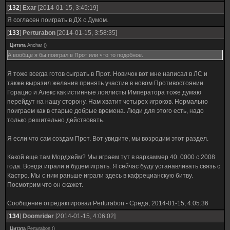
[
132
]
Exar
[2014-01-15, 3:45:19]
Я согласен поиграть в ДХ с Думом.
[
133
]
Perturabon
[2014-01-15, 3:58:35]
Цитата
Anchar
(
)
А вообще я бы поиграл в Прот или что то подобное.
Я тоже всегда готов сыграть в Прот. Новичок вот мне написал в ЛС и
также выразил желания принять участие в новом Противостоянии.
Горацио и Алекс как истинные лоялисты Императора тоже думаю
перейдут на нашу сторону. Нам хватит четырех игроков. Нормально
поиграем как в старые добрые времена. Люди для этого есть, надо
только решительно действовать.
Я если что сам создам Прот. Вот увидите, мы возродим этот раздел.
Какой еще там Мордхейм? Мы играем тут в вархаммер 40. 0000 с 2008
года. Всегда играли и будем играть. Я сейчас буду устанавливать связь с
Кастро. Мы с ним раньше играли здесь в кафрецианскую битву.
Посмотрим что он скажет.
Сообщение отредактировал
Perturabon
-
Среда, 2014-01-15, 4:05:36
[
134
]
Doomrider
[2014-01-15, 4:06:02]
Цитата
Perturabon
(
)