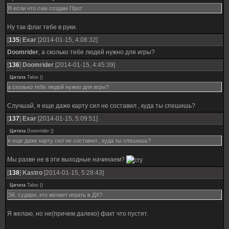
Я если что сам создам Прот
Ну так флаг тебе в руки.
[
135
]
Exar
[2014-01-15, 4:08:32]
Doomrider
, а сколько тебе людей нужно для игры?
[
136
]
Doomrider
[2014-01-15, 4:45:39]
Цитата
Talos
(
)
а сколько тебе людей нужно для игры?
Случшай, я еще даже карту сил не составил , куда ты спешишь?
[
137
]
Exar
[2014-01-15, 5:09:51]
Цитата
Doomrider
(
)
я еще даже карту сил не составил , куда ты спешишь?
Мы разве не в эти выходные начинаем?
[
138
]
Kastro
[2014-01-15, 5:28:43]
Цитата
Talos
(
)
Эй, судари, кто желает играть в ДХ?
Я желаю, но не(причем далеко) факт что пустят.