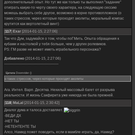
дополнительный опыт. Но тут же как только ты выполнил "задание"
отиграть какую-то черту своего характера, на следующую сессию
можешь выбрать себе другое, возможно в корне противопложное (о
таких стрессов, через которые проходят аколиты, моральный компас
крутится как вертолетный винт)
[
117
]
Exar
[2014-01-15, 2:27:06]
Так что Дум, задумайся о том, чтобы поГМить. Опыта обращения к
кубами и настолкой у тебя больше, чем у других ролевиков.
PS: ГМ разве не может иметь играбельного персонажа?
Добавлено
(2014-01-15, 2:27:06)
---------------------------------------------
Цитата
Doomrider
(
)
о таких стрессов, через которые проходят аколиты
Ага. Интел. Варп. Десятка. Нехилый массовый багет от разрыва
реальности. И жизнь Сакфирита уже никогда не была прежней.
[
118
]
MaLal
[2014-01-15, 2:30:42]
Диалог дума и талоса доставляет.
-ВЕДИ ДХ
-НЕТ ТЫ
-НЕТЕНТЕНТЕ ТЫ
Алсо, Намид пожет поводить, если в мамбле играть, да, Намид?