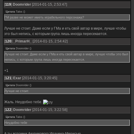
[
119
]
Doomrider
[2014-01-15, 2:53:47]
Цитата
Talos
(
)
ГМ разве не может иметь играбельного персонажа?
Лучше не стоит. Даже если у ГМа и еть свой автар в мире, лучше чтобы
это был непись, с которым група лишь иногда пересекается.
[
120
]
_PrimarH_
[2014-01-15, 2:54:42]
Цитата
Doomrider
(
)
Лучше не стоит. Даже если у ГМа и еть свой автар в мире, лучше чтобы это был
непись, с которым група лишь иногда пересекается.
+1
[
121
]
Exar
[2014-01-15, 3:20:45]
Цитата
Doomrider
(
)
Лучше не стоит.
Жаль. Неудобно тебе.
[
122
]
Doomrider
[2014-01-15, 3:22:58]
Цитата
Talos
(
)
Неудобно тебе
А ты вспомни Акурикового Ирачека-Мерисью...