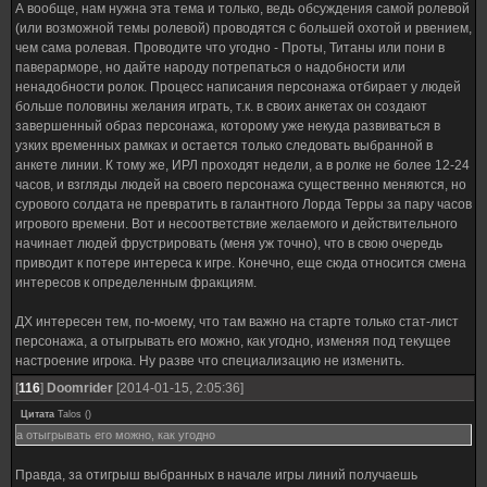
А вообще, нам нужна эта тема и только, ведь обсуждения самой ролевой
(или возможной темы ролевой) проводятся с большей охотой и рвением,
чем сама ролевая. Проводите что угодно - Проты, Титаны или пони в
паверарморе, но дайте народу потрепаться о надобности или
ненадобности ролок. Процесс написания персонажа отбирает у людей
больше половины желания играть, т.к. в своих анкетах он создают
завершенный образ персонажа, которому уже некуда развиваться в
узких временных рамках и остается только следовать выбранной в
анкете линии. К тому же, ИРЛ проходят недели, а в ролке не более 12-24
часов, и взгляды людей на своего персонажа существенно меняются, но
сурового солдата не превратить в галантного Лорда Терры за пару часов
игрового времени. Вот и несоответствие желаемого и действительного
начинает людей фрустрировать (меня уж точно), что в свою очередь
приводит к потере интереса к игре. Конечно, еще сюда относится смена
интересов к определенным фракциям.
ДХ интересен тем, по-моему, что там важно на старте только стат-лист
персонажа, а отыгрывать его можно, как угодно, изменяя под текущее
настроение игрока. Ну разве что специализацию не изменить.
[
116
]
Doomrider
[2014-01-15, 2:05:36]
Цитата
Talos
(
)
а отыгрывать его можно, как угодно
Правда, за отигрыш выбранных в начале игры линий получаешь