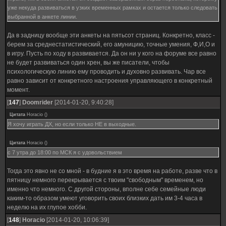
уже некуда развиваться в узких временных рамках и остается только следовать
выбранной в анкете линии.
Да в задницу вообще эти анкеты на пятьсот страниц. Конкретно, класс -
берем за среднестатистический, его амуницию, точные умения, Ф,И,О и
в игру. Пусть по ходу в развивается. Да он ни у кого на форуме все равно
не будет развиваться один хрен, вы же писатели, чтобы
психологическую линию ему проводить и духовно развивать. Чар все
равно зависит от конкретного настроения управляющего в конкретный
момент.
[
147
]
Doomrider
[2014-01-20, 9:40:28]
Цитата
Horacio
(
)
Я хочу играть ДХ, но если только НЕ в выходные.
Цитата
Horacio
(
)
с 7 утра до 18:00 по МСК я с удовольствием
Тогда это явно не со мной - в будние я в это время на работе, разве что в
пятницу немного перекрывается с твоим "свободным" временем, но
именно что немного. С другой стороны, вполне себе семейные люди
каким-то образом умеют уговорить своих близких дать им 3-4 часа в
неделю на их глупое хобби.
[
148
]
Horacio
[2014-01-20, 10:06:39]