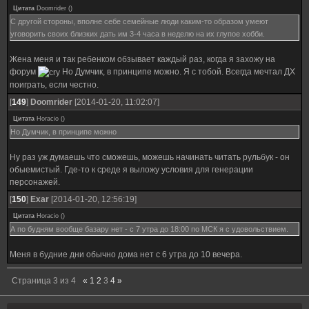
Цитата
Doomrider
(
)
С другой стороны, вполне себе семейные люди каким-то образом умеют
уговорить своих близких дать им 3-4 часа в неделю на их глупое хобби.
Жена меня и так ребенком обзывает каждый раз, когда я захожу на
форум
Но Думчик, в принципе можно. Я с тобой. Всегда мечтал ДХ
поиграть, если честно.
[
149
]
Doomrider
[2014-01-20, 11:02:07]
Цитата
Horacio
(
)
Но Думчик, в принципе можно
Ну раз уж думаешь что сможешь, можешь начинать читать рульбук - он
обыемистый. Где-то к среде я выложу условия для генерации
персонажей.
[
150
]
Exar
[2014-01-20, 12:56:19]
Цитата
Horacio
(
)
А по будням вообще базару нет - с 7 утра до 18:00 по МСК я с удовольствием.
Меня в будние дни обычно дома нет с 6 утра до 10 вечера.
Страница
3
из
4
«
1
2
3
4
»