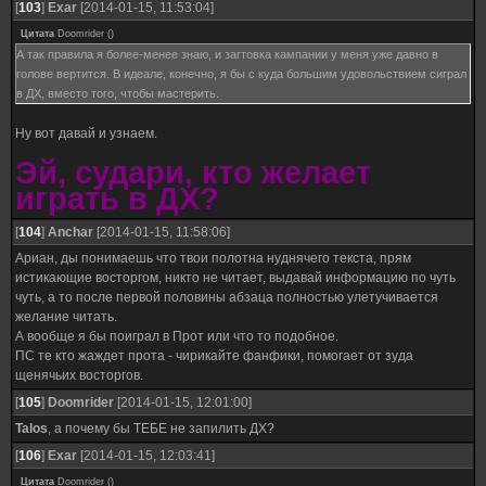
[
103
]
Exar
[2014-01-15, 11:53:04]
Цитата
Doomrider
(
)
А так правила я более-менее знаю, и загтовка кампании у меня уже давно в
голове вертится. В идеале, конечно, я бы с куда большим удовольствием сиграл
в ДХ, вместо того, чтобы мастерить.
Ну вот давай и узнаем.
Эй, судари, кто желает
играть в ДХ?
[
104
]
Anchar
[2014-01-15, 11:58:06]
Ариан, ды понимаешь что твои полотна нуднячего текста, прям
истикающие восторгом, никто не читает, выдавай информацию по чуть
чуть, а то после первой половины абзаца полностью улетучивается
желание читать.
А вообще я бы поиграл в Прот или что то подобное.
ПС те кто жаждет прота - чирикайте фанфики, помогает от зуда
щенячьих восторгов.
[
105
]
Doomrider
[2014-01-15, 12:01:00]
Talos
, а почему бы ТЕБЕ не запилить ДХ?
[
106
]
Exar
[2014-01-15, 12:03:41]
Цитата
Doomrider
(
)