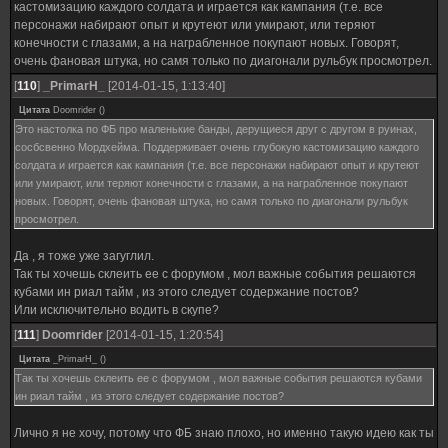
кастомизацию каждого солдата и играется как кампания (т.е. все
персонажи набирают опыт и крутеют или умирают, или теряют
конечности с глазами, а на награбленное покупают новых. Говорят,
очень фановая штука, но самя только по диагонали рульбук просмотрел.
[
110
]
_PrimarH_
[2014-01-15, 1:13:40]
Цитата
Doomrider
(
)
Это настолка по ФБ про маленькие банды, дерущиеся друг с другом в руинах,
сосбсвенно Мордхейма. Поддерживает очень глубокую кастомизацию каждого
солдата и играется как кампания (т.е. все персонажи набирают опыт и крутеют
или умирают, или теряют конечности с глазами, а на награбленное покупают
новых. Говорят, очень фановая штука, но самя только по диагонали рульбук
просмотрел.
Да , я тоже уже загуглил.
Так ты хочешь склеить ее с форумом , мол важные события решаются
кубами ин риал тайм , из этого следует содержание постов?
Или исключительно водить в скупе?
[
111
]
Doomrider
[2014-01-15, 1:20:54]
Цитата
_PrimarH_
(
)
Так ты хочешь склеить ее с форумом , мол важные события решаются кубами
ин риал тайм , из этого следует содержание постов?
Лично я не хочу, потому что ФБ знаю плохо, но именно такую идею как ты