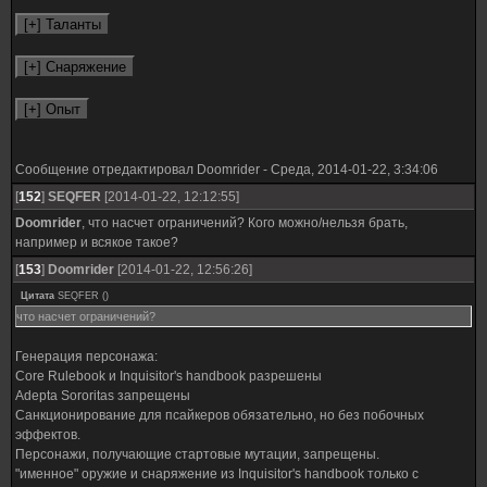
Сообщение отредактировал
Doomrider
-
Среда, 2014-01-22, 3:34:06
[
152
]
SEQFER
[2014-01-22, 12:12:55]
Doomrider
, что насчет ограничений? Кого можно/нельзя брать,
например и всякое такое?
[
153
]
Doomrider
[2014-01-22, 12:56:26]
Цитата
SEQFER
(
)
что насчет ограничений?
Генерация персонажа:
Core Rulebook и Inquisitor's handbook разрешены
Adepta Sororitas запрещены
Санкционирование для псайкеров обязательно, но без побочных
эффектов.
Персонажи, получающие стартовые мутации, запрещены.
"именное" оружие и снаряжение из Inquisitor's handbook только с