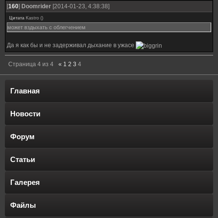
[
160
]
Doomrider
[2014-01-23, 4:38:38]
Цитата
Kastro
(
)
может вздыхать с облегчением
Да я как бы и не задерживал дыхание в ужасе
Страница
4
из
4
«
1
2
3
4
Главная
Новости
Форум
Статьи
Галерея
Файлы