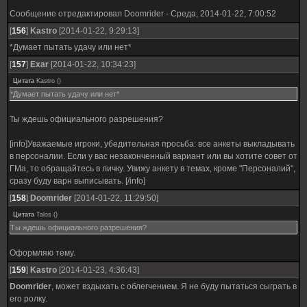
Сообщение отредактировал
Doomrider
-
Среда, 2014-01-22, 7:00:52
[
156
]
Kastro
[2014-01-22, 9:29:13]
*Думает пытать удачу или нет*
[
157
]
Exar
[2014-01-22, 10:34:23]
Цитата
Kastro
(
)
*Думает пытать удачу или нет*
Ты ждешь официального разрешения?
[info]Уважаемые игроки, убедительная просьба: все анкеты выкладывать
в персоналии. Если у вас незаконченный вариант или вы хотите совет от
ГМа, то обращайтесь в личку. Увижу анкету в темах, кроме "Персоналий",
сразу буду варн выписывать. [/info]
[
158
]
Doomrider
[2014-01-22, 11:29:50]
Цитата
Talos
(
)
Ты ждешь официального разрешения?
Оформляю тему.
[
159
]
Kastro
[2014-01-23, 4:36:43]
Doomrider
, может вздыхать с облегчением. Я не буду пытаться сыграть в
его ролку.