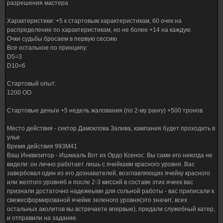
разрешения мастера
Характеристики: +5 к стартовым характеристикам, 60 очек на
распределение по характеристикам, но не более +14 на каждую
Очки судьбы бросаем в первую сессию
Все остальное по принципу:
D5=3
D10=6
Стартовый опыт:
1200 ОО
Стартовые деньги +5 недель жалования (по 2-му рангу) +500 тронов
Место действия - сектор Дамоклова Залива, кампания будет проходить в
улье
Время действия 993M41
Ваш Инквизитор - Ишмааль Вот из Ордо Ксенос. Вы сами его никогда не
видели: он лично работает лишь с ячейками красного уровня. Вас
завербовал один из его дознавателей, возглавляющих ячейку красного
или желтого уровняб и после 2-3 миссий в составе этих ячеек вас
признали достаточно надежеыми для сольной работы - вас приписали к
свежесформированой ячейке зеленого уровня(это значит, всех
остальных аколитов вы встречаете впервые), придали служебный катер,
и отправили на задание.