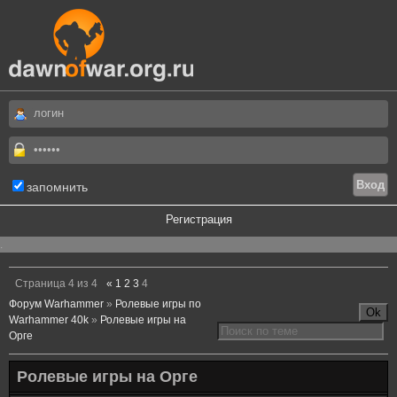
запомнить
Регистрация
.
Страница
4
из
4
«
1
2
3
4
Форум Warhammer
»
Ролевые игры по
Warhammer 40k
»
Ролевые игры на
Орге
Ролевые игры на Орге