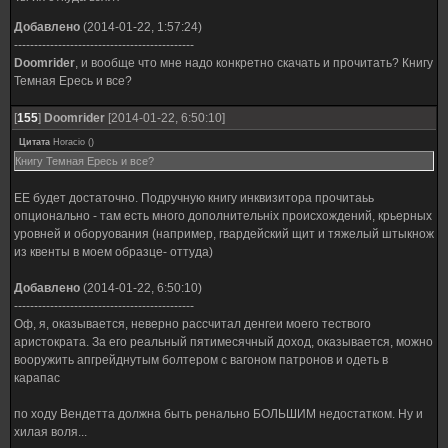
Батарея к лазгану/лонглазу (5)
Добавлено
(2014-01-22, 1:57:24)
Гвардейская флак-броня (AP4), с фотолинзами и респиратором в шлеме
---------------------------------------------
Doomrider
, и вообще что мне надо конкретно скачать и прочитать? Книгу
Темная Ересь и все?
[
155
]
Doomrider
[2014-01-22, 6:50:10]
Цитата
Horacio
(
)
Книгу Темная Ересь и все?
ЕЕ будет достаточно. Подручную книгу инквизитора прочитаьь
опционально - там есть много дополнительніх происхождений, крьерных
уровней и оборуования (например, гвардейский щит и тяжелый штыкнож
из квенты в моем образце- оттуда)
Добавлено
(2014-01-22, 6:50:10)
---------------------------------------------
Оф, я, оказывается, неверно рассчитал денгеи моего тествого
аристократа. За его реальный пятимесячный доход, оказывается, можно
вооружить апгрейднутым болтером с вагоном патронов и одеть в
карапас
по ходу Вендетта должна быть ренально БОЛЬШИМ недостатком. Ну и
хилая воля...