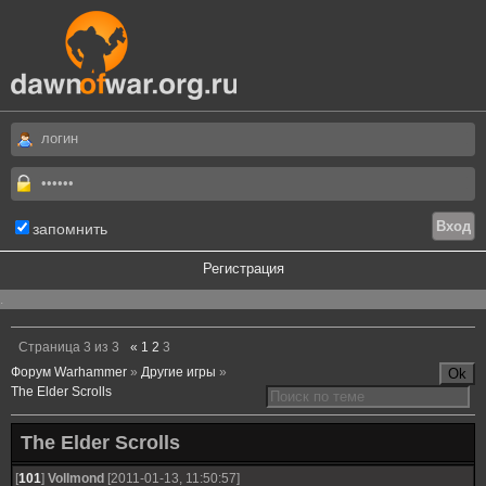
запомнить
Регистрация
.
Страница
3
из
3
«
1
2
3
Форум Warhammer
»
Другие игры
»
The Elder Scrolls
The Elder Scrolls
[
101
]
Vollmond
[2011-01-13, 11:50:57]