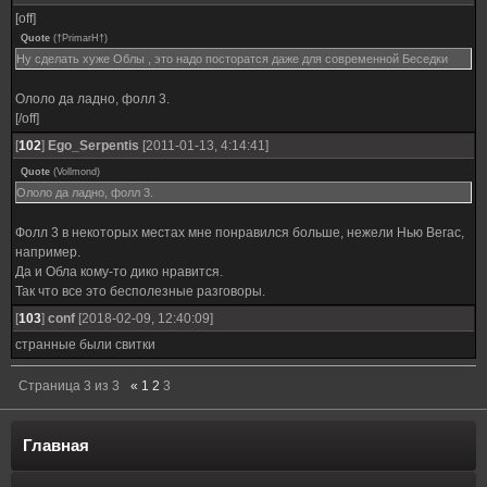
[off]
Quote
(
†PrimarH†
)
Ну сделать хуже Облы , это надо посторатся даже для современной Беседки
Ололо да ладно, фолл 3.
[/off]
[
102
]
Ego_Serpentis
[2011-01-13, 4:14:41]
Quote
(
Vollmond
)
Ололо да ладно, фолл 3.
Фолл 3 в некоторых местах мне понравился больше, нежели Нью Вегас,
например.
Да и Обла кому-то дико нравится.
Так что все это бесполезные разговоры.
[
103
]
conf
[2018-02-09, 12:40:09]
странные были свитки
Страница
3
из
3
«
1
2
3
Главная